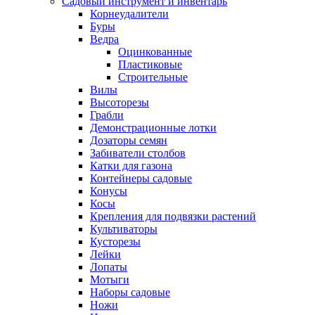
Садовый инструмент и инвентарь
Корнеудалители
Буры
Ведра
Оцинкованные
Пластиковые
Строительные
Вилы
Высоторезы
Грабли
Демонстрационные лотки
Дозаторы семян
Забиватели столбов
Катки для газона
Контейнеры садовые
Конусы
Косы
Крепления для подвязки растений
Культиваторы
Кусторезы
Лейки
Лопаты
Мотыги
Наборы садовые
Ножи