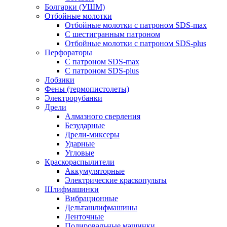
Болгарки (УШМ)
Отбойные молотки
Отбойные молотки с патроном SDS-max
С шестигранным патроном
Отбойные молотки с патроном SDS-plus
Перфораторы
С патроном SDS-max
С патроном SDS-plus
Лобзики
Фены (термопистолеты)
Электрорубанки
Дрели
Алмазного сверления
Безударные
Дрели-миксеры
Ударные
Угловые
Краскораспылители
Аккумуляторные
Электрические краскопульты
Шлифмашинки
Вибрационные
Дельташлифмашины
Ленточные
Полировальные машинки