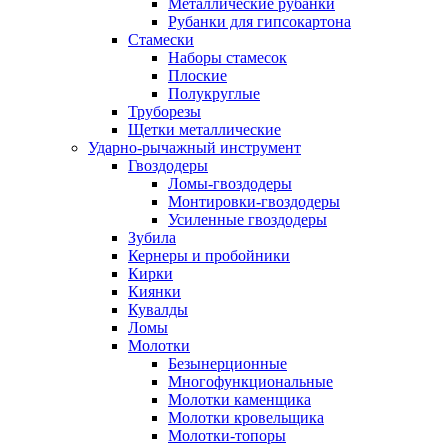
Металлические рубанки
Рубанки для гипсокартона
Стамески
Наборы стамесок
Плоские
Полукруглые
Труборезы
Щетки металлические
Ударно-рычажный инструмент
Гвоздодеры
Ломы-гвоздодеры
Монтировки-гвоздодеры
Усиленные гвоздодеры
Зубила
Кернеры и пробойники
Кирки
Киянки
Кувалды
Ломы
Молотки
Безынерционные
Многофункциональные
Молотки каменщика
Молотки кровельщика
Молотки-топоры