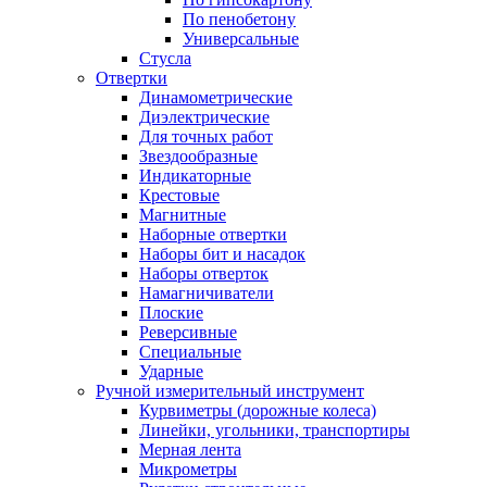
По пенобетону
Универсальные
Стусла
Отвертки
Динамометрические
Диэлектрические
Для точных работ
Звездообразные
Индикаторные
Крестовые
Магнитные
Наборные отвертки
Наборы бит и насадок
Наборы отверток
Намагничиватели
Плоские
Реверсивные
Специальные
Ударные
Ручной измерительный инструмент
Курвиметры (дорожные колеса)
Линейки, угольники, транспортиры
Мерная лента
Микрометры