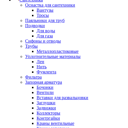
Оснастка для сантехники
Вантузы
Тросы
Паяльники для труб
Подводки
Для воды
Для газа
Сифоны и отводы
Трубы
Металлопластиковые
Уплотнительные материалы
Лен
Нить
Фумлента
Фильтра
Запорная арматура
Бочонки
Вентили
Вставки для развальцовки
Заглушки
Задвижки
Коллекторы
Контргайки
Краны вентильные