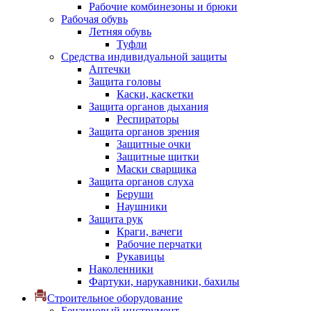
Рабочие комбинезоны и брюки
Рабочая обувь
Летняя обувь
Туфли
Средства индивидуальной защиты
Аптечки
Защита головы
Каски, каскетки
Защита органов дыхания
Респираторы
Защита органов зрения
Защитные очки
Защитные щитки
Маски сварщика
Защита органов слуха
Беруши
Наушники
Защита рук
Краги, вачеги
Рабочие перчатки
Рукавицы
Наколенники
Фартуки, нарукавники, бахилы
Строительное оборудование
Бензиновый инструмент