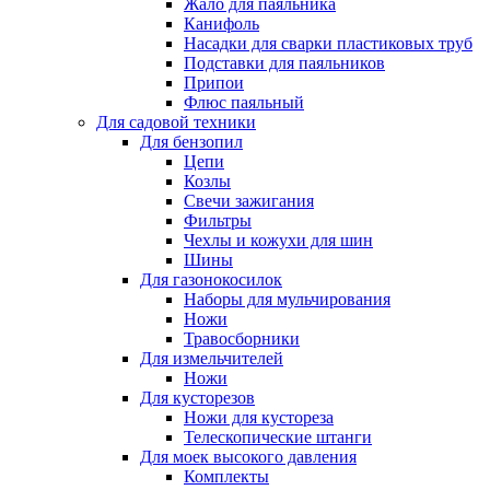
Жало для паяльника
Канифоль
Насадки для сварки пластиковых труб
Подставки для паяльников
Припои
Флюс паяльный
Для садовой техники
Для бензопил
Цепи
Козлы
Свечи зажигания
Фильтры
Чехлы и кожухи для шин
Шины
Для газонокосилок
Наборы для мульчирования
Ножи
Травосборники
Для измельчителей
Ножи
Для кусторезов
Ножи для кустореза
Телескопические штанги
Для моек высокого давления
Комплекты