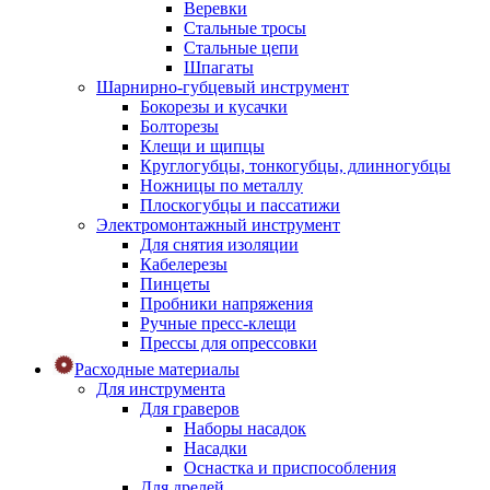
Веревки
Стальные тросы
Стальные цепи
Шпагаты
Шарнирно-губцевый инструмент
Бокорезы и кусачки
Болторезы
Клещи и щипцы
Круглогубцы, тонкогубцы, длинногубцы
Ножницы по металлу
Плоскогубцы и пассатижи
Электромонтажный инструмент
Для снятия изоляции
Кабелерезы
Пинцеты
Пробники напряжения
Ручные пресс-клещи
Прессы для опрессовки
Расходные материалы
Для инструмента
Для граверов
Наборы насадок
Насадки
Оснастка и приспособления
Для дрелей