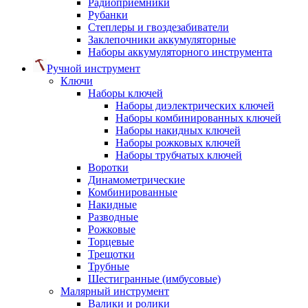
Радиоприемники
Рубанки
Степлеры и гвоздезабиватели
Заклепочники аккумуляторные
Наборы аккумуляторного инструмента
Ручной инструмент
Ключи
Наборы ключей
Наборы диэлектрических ключей
Наборы комбинированных ключей
Наборы накидных ключей
Наборы рожковых ключей
Наборы трубчатых ключей
Воротки
Динамометрические
Комбинированные
Накидные
Разводные
Рожковые
Торцевые
Трещотки
Трубные
Шестигранные (имбусовые)
Малярный инструмент
Валики и ролики