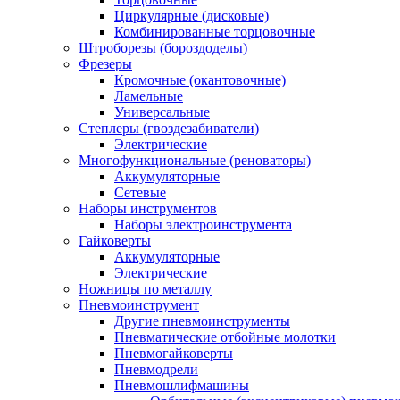
Циркулярные (дисковые)
Комбинированные торцовочные
Штроборезы (бороздоделы)
Фрезеры
Кромочные (окантовочные)
Ламельные
Универсальные
Степлеры (гвоздезабиватели)
Электрические
Многофункциональные (реноваторы)
Аккумуляторные
Сетевые
Наборы инструментов
Наборы электроинструмента
Гайковерты
Аккумуляторные
Электрические
Ножницы по металлу
Пневмоинструмент
Другие пневмоинструменты
Пневматические отбойные молотки
Пневмогайковерты
Пневмодрели
Пневмошлифмашины