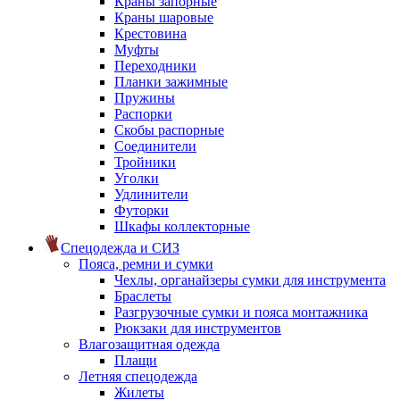
Краны запорные
Краны шаровые
Крестовина
Муфты
Переходники
Планки зажимные
Пружины
Распорки
Скобы распорные
Соединители
Тройники
Уголки
Удлинители
Футорки
Шкафы коллекторные
Спецодежда и СИЗ
Пояса, ремни и сумки
Чехлы, органайзеры сумки для инструмента
Браслеты
Разгрузочные сумки и пояса монтажника
Рюкзаки для инструментов
Влагозащитная одежда
Плащи
Летняя спецодежда
Жилеты