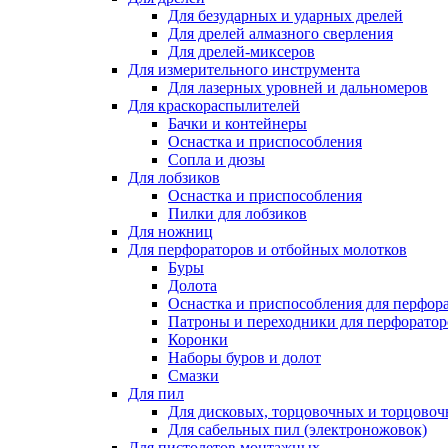
Для безударных и ударных дрелей
Для дрелей алмазного сверления
Для дрелей-миксеров
Для измерительного инструмента
Для лазерных уровней и дальномеров
Для краскораспылителей
Бачки и контейнеры
Оснастка и приспособления
Сопла и дюзы
Для лобзиков
Оснастка и приспособления
Пилки для лобзиков
Для ножниц
Для перфораторов и отбойных молотков
Буры
Долота
Оснастка и приспособления для перфор
Патроны и переходники для перфоратор
Коронки
Наборы буров и долот
Смазки
Для пил
Для дисковых, торцовочных и торцово
Для сабельных пил (электроножовок)
Для пистолетов монтажных