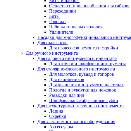
Биты и наборы
Оснастка и приспособления для гайкове
Переходники
Биты
Головки
Наборы торцевых головок
Удлинители
Насадки для многофункционального инструм
Для пылесосов
Для пылесосов ремонта и стройки
Для ручного инструмента
Для садового инструмента и инвентаря
Для заточки и шлифовки инструмента
Для столярно-слесарного инструмента
Для молотков, кувалд и топоров
Для напильников
Для хранения инструмента на стенах
Полотна и рукоятки для ножовок
Разводки для пил
Шлифовальные абразивные губки
Для штукатурно-отделочного инструмента
Лезвия
Скребки
Для электромонтажного оборудования
Аксессуары