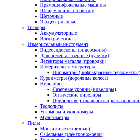
Прямошлифовальные машины
Шлифмашины по бетону
Щеточные
Эксцентриковые
Граверы
Аккумуляторные
Электрические
Измерительный инструмент
Видеоэндоскопы (видеоскопы)
Дальномеры лазерные (рулетки)
Детекторы металла (проводки)
Измерители температуры
Пирометры (инфракрасные термометры
Курвиметры (дорожные колеса)
Нивелиры
Лазерные уровни (нивелиры)
Оптические нивелиры
Приборы вертикального проектировани
Теодолиты
Угломеры и уклономеры
Мультиметры
Пилы
Монтажные (отрезные)
Сабельные (электроножовки)
Торцовочные