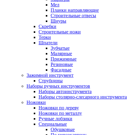
Мел
Планки направляющие
Строительные отвесы
Шнуры
Скребки
Строительные ножи
Терки
Шпатели
Зубчатые
Малярные
Прижимные
Резиновые
Фасадные
Зажимной инструмент
Струбцины
Наборы ручных инструментов
Наборы автоинструмента
Наборы столярно-слесарного инструмента
Ножовки
Ножовки по дереву
Ножовки по металлу
Ручные лобзики
Специальные
Обушковые
По гипсокартону