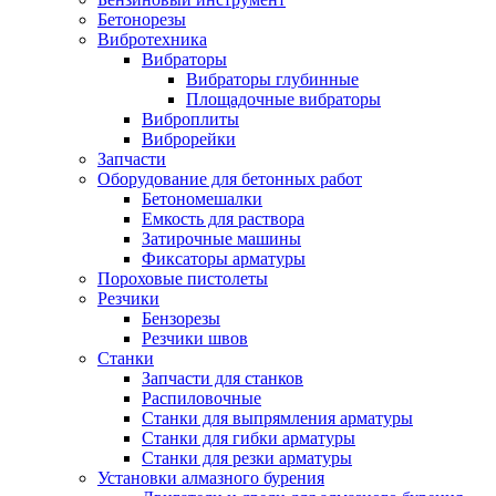
Бетонорезы
Вибротехника
Вибраторы
Вибраторы глубинные
Площадочные вибраторы
Виброплиты
Виброрейки
Запчасти
Оборудование для бетонных работ
Бетономешалки
Емкость для раствора
Затирочные машины
Фиксаторы арматуры
Пороховые пистолеты
Резчики
Бензорезы
Резчики швов
Станки
Запчасти для станков
Распиловочные
Станки для выпрямления арматуры
Станки для гибки арматуры
Станки для резки арматуры
Установки алмазного бурения