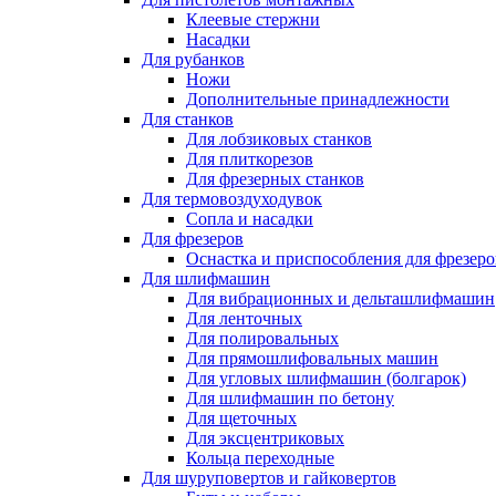
Клеевые стержни
Насадки
Для рубанков
Ножи
Дополнительные принадлежности
Для станков
Для лобзиковых станков
Для плиткорезов
Для фрезерных станков
Для термовоздуходувок
Сопла и насадки
Для фрезеров
Оснастка и приспособления для фрезеро
Для шлифмашин
Для вибрационных и дельташлифмашин
Для ленточных
Для полировальных
Для прямошлифовальных машин
Для угловых шлифмашин (болгарок)
Для шлифмашин по бетону
Для щеточных
Для эксцентриковых
Кольца переходные
Для шуруповертов и гайковертов