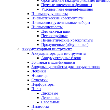
Орбитальные (эксцентриковые) пнев
Прямые пневмошлифмашины
Угловые пневмошлифмашины
Пневмошуруповерты
Пневматические краскопульты
Пневмоинструментальные наборы
Пневмопистолеты
Для накачки шин
Пескоструйные
Пневматические краскопульты
Продувочные (обдувочные)
Аккумуляторный инструмент
Аккумуляторы для инструмента
Аккумуляторные блоки
Болгарки и шлифмашины
Зарядные устройства для аккумуляторов
Лобзики
Ножницы
Отвертки
Перфораторы
Пилы
Дисковые
Ленточные
Сабельные
Пылесосы