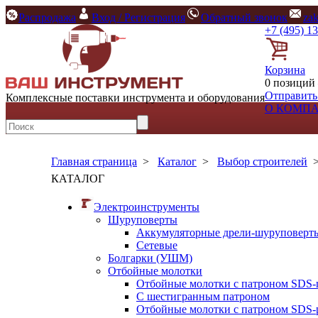
Распродажа
Вход / Регистрация
Обратный звонок
za
+7 (495) 1
Корзина
0 позиций 
Отправить
Комплексные поставки инструмента и оборудования
О КОМП
Главная страница
>
Каталог
>
Выбор строителей
КАТАЛОГ
Электроинструменты
Шуруповерты
Аккумуляторные дрели-шуруповерт
Сетевые
Болгарки (УШМ)
Отбойные молотки
Отбойные молотки с патроном SDS-
С шестигранным патроном
Отбойные молотки с патроном SDS-p