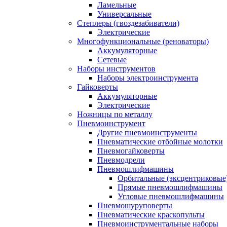
Ламельные
Универсальные
Степлеры (гвоздезабиватели)
Электрические
Многофункциональные (реноваторы)
Аккумуляторные
Сетевые
Наборы инструментов
Наборы электроинструмента
Гайковерты
Аккумуляторные
Электрические
Ножницы по металлу
Пневмоинструмент
Другие пневмоинструменты
Пневматические отбойные молотки
Пневмогайковерты
Пневмодрели
Пневмошлифмашины
Орбитальные (эксцентриковы
Прямые пневмошлифмашины
Угловые пневмошлифмашины
Пневмошуруповерты
Пневматические краскопульты
Пневмоинструментальные наборы