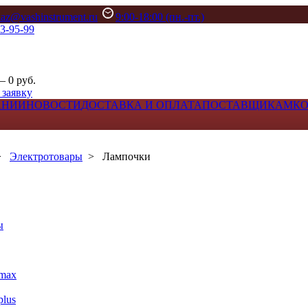
kaz@vashinstrument.ru
9:00-18:00 (пн.-пт.)
33-95-99
– 0 руб.
 заявку
АНИИ
НОВОСТИ
ДОСТАВКА И ОПЛАТА
ПОСТАВЩИКАМ
К
>
Электротовары
>
Лампочки
ы
max
lus