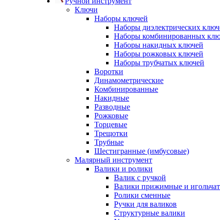
Ручной инструмент
Ключи
Наборы ключей
Наборы диэлектрических ключ
Наборы комбинированных кл
Наборы накидных ключей
Наборы рожковых ключей
Наборы трубчатых ключей
Воротки
Динамометрические
Комбинированные
Накидные
Разводные
Рожковые
Торцевые
Трещотки
Трубные
Шестигранные (имбусовые)
Малярный инструмент
Валики и ролики
Валик с ручкой
Валики прижимные и игольча
Ролики сменные
Ручки для валиков
Структурные валики