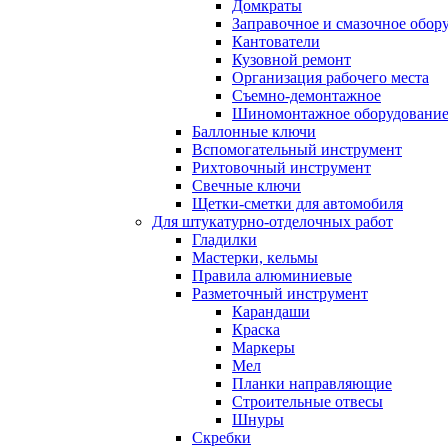
Домкраты
Заправочное и смазочное обор
Кантователи
Кузовной ремонт
Организация рабочего места
Съемно-демонтажное
Шиномонтажное оборудовани
Баллонные ключи
Вспомогательный инструмент
Рихтовочный инструмент
Свечные ключи
Щетки-сметки для автомобиля
Для штукатурно-отделочных работ
Гладилки
Мастерки, кельмы
Правила алюминиевые
Разметочный инструмент
Карандаши
Краска
Маркеры
Мел
Планки направляющие
Строительные отвесы
Шнуры
Скребки