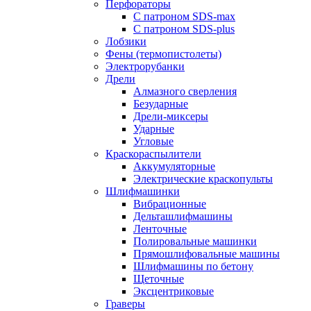
Перфораторы
С патроном SDS-max
С патроном SDS-plus
Лобзики
Фены (термопистолеты)
Электрорубанки
Дрели
Алмазного сверления
Безударные
Дрели-миксеры
Ударные
Угловые
Краскораспылители
Аккумуляторные
Электрические краскопульты
Шлифмашинки
Вибрационные
Дельташлифмашины
Ленточные
Полировальные машинки
Прямошлифовальные машины
Шлифмашины по бетону
Щеточные
Эксцентриковые
Граверы