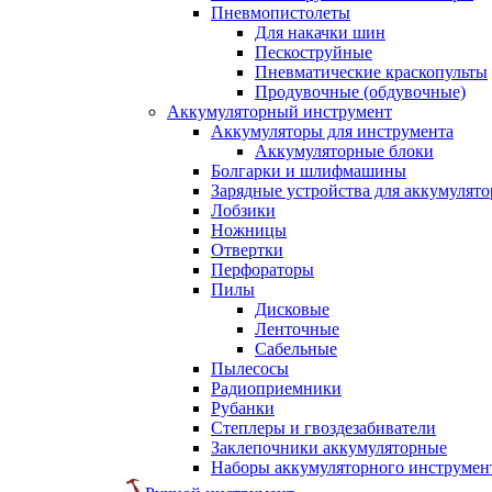
Пневмопистолеты
Для накачки шин
Пескоструйные
Пневматические краскопульты
Продувочные (обдувочные)
Аккумуляторный инструмент
Аккумуляторы для инструмента
Аккумуляторные блоки
Болгарки и шлифмашины
Зарядные устройства для аккумулято
Лобзики
Ножницы
Отвертки
Перфораторы
Пилы
Дисковые
Ленточные
Сабельные
Пылесосы
Радиоприемники
Рубанки
Степлеры и гвоздезабиватели
Заклепочники аккумуляторные
Наборы аккумуляторного инструмен