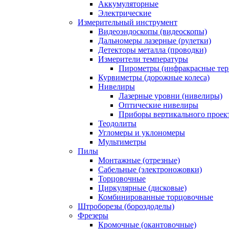
Аккумуляторные
Электрические
Измерительный инструмент
Видеоэндоскопы (видеоскопы)
Дальномеры лазерные (рулетки)
Детекторы металла (проводки)
Измерители температуры
Пирометры (инфракрасные те
Курвиметры (дорожные колеса)
Нивелиры
Лазерные уровни (нивелиры)
Оптические нивелиры
Приборы вертикального проек
Теодолиты
Угломеры и уклономеры
Мультиметры
Пилы
Монтажные (отрезные)
Сабельные (электроножовки)
Торцовочные
Циркулярные (дисковые)
Комбинированные торцовочные
Штроборезы (бороздоделы)
Фрезеры
Кромочные (окантовочные)