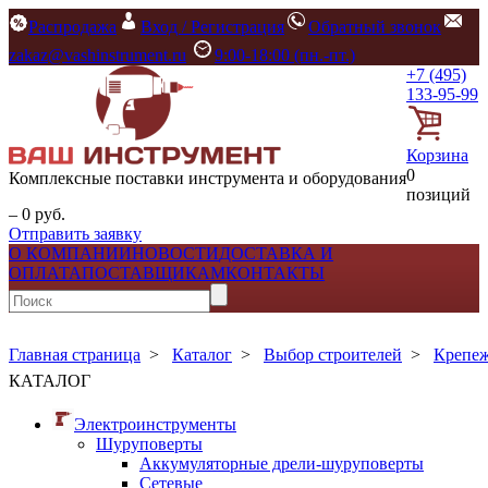
Распродажа
Вход / Регистрация
Обратный звонок
zakaz@vashinstrument.ru
9:00-18:00 (пн.-пт.)
+7 (495)
133-95-99
Корзина
0
Комплексные поставки инструмента и оборудования
позиций
– 0 руб.
Отправить заявку
О КОМПАНИИ
НОВОСТИ
ДОСТАВКА И
ОПЛАТА
ПОСТАВЩИКАМ
КОНТАКТЫ
Главная страница
>
Каталог
>
Выбор строителей
>
Крепе
КАТАЛОГ
Электроинструменты
Шуруповерты
Аккумуляторные дрели-шуруповерты
Сетевые