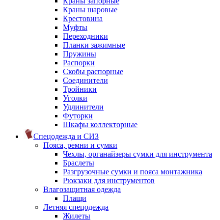
Краны запорные
Краны шаровые
Крестовина
Муфты
Переходники
Планки зажимные
Пружины
Распорки
Скобы распорные
Соединители
Тройники
Уголки
Удлинители
Футорки
Шкафы коллекторные
Спецодежда и СИЗ
Пояса, ремни и сумки
Чехлы, органайзеры сумки для инструмента
Браслеты
Разгрузочные сумки и пояса монтажника
Рюкзаки для инструментов
Влагозащитная одежда
Плащи
Летняя спецодежда
Жилеты