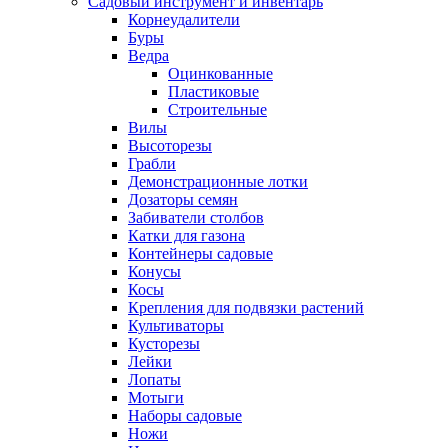
Садовый инструмент и инвентарь
Корнеудалители
Буры
Ведра
Оцинкованные
Пластиковые
Строительные
Вилы
Высоторезы
Грабли
Демонстрационные лотки
Дозаторы семян
Забиватели столбов
Катки для газона
Контейнеры садовые
Конусы
Косы
Крепления для подвязки растений
Культиваторы
Кусторезы
Лейки
Лопаты
Мотыги
Наборы садовые
Ножи