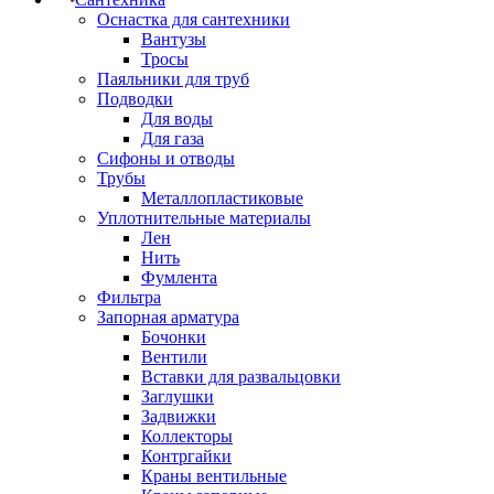
Оснастка для сантехники
Вантузы
Тросы
Паяльники для труб
Подводки
Для воды
Для газа
Сифоны и отводы
Трубы
Металлопластиковые
Уплотнительные материалы
Лен
Нить
Фумлента
Фильтра
Запорная арматура
Бочонки
Вентили
Вставки для развальцовки
Заглушки
Задвижки
Коллекторы
Контргайки
Краны вентильные