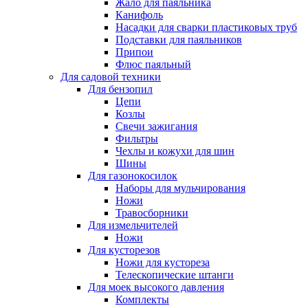
Жало для паяльника
Канифоль
Насадки для сварки пластиковых труб
Подставки для паяльников
Припои
Флюс паяльный
Для садовой техники
Для бензопил
Цепи
Козлы
Свечи зажигания
Фильтры
Чехлы и кожухи для шин
Шины
Для газонокосилок
Наборы для мульчирования
Ножи
Травосборники
Для измельчителей
Ножи
Для кусторезов
Ножи для кустореза
Телескопические штанги
Для моек высокого давления
Комплекты