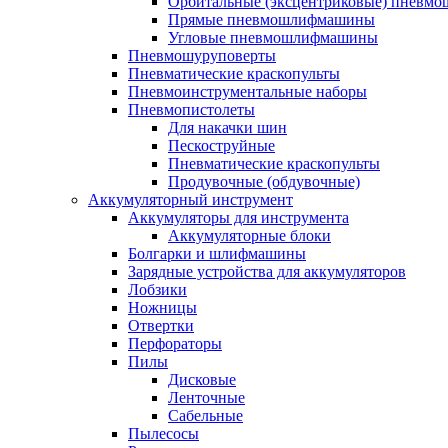
Орбитальные (эксцентриковые) пнев
Прямые пневмошлифмашины
Угловые пневмошлифмашины
Пневмошуруповерты
Пневматические краскопульты
Пневмоинструментальные наборы
Пневмопистолеты
Для накачки шин
Пескоструйные
Пневматические краскопульты
Продувочные (обдувочные)
Аккумуляторный инструмент
Аккумуляторы для инструмента
Аккумуляторные блоки
Болгарки и шлифмашины
Зарядные устройства для аккумуляторов
Лобзики
Ножницы
Отвертки
Перфораторы
Пилы
Дисковые
Ленточные
Сабельные
Пылесосы