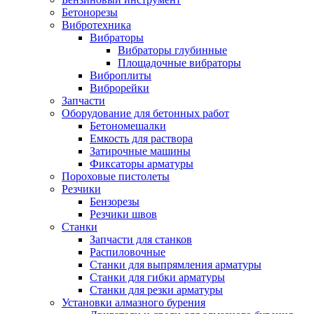
Бетонорезы
Вибротехника
Вибраторы
Вибраторы глубинные
Площадочные вибраторы
Виброплиты
Виброрейки
Запчасти
Оборудование для бетонных работ
Бетономешалки
Емкость для раствора
Затирочные машины
Фиксаторы арматуры
Пороховые пистолеты
Резчики
Бензорезы
Резчики швов
Станки
Запчасти для станков
Распиловочные
Станки для выпрямления арматуры
Станки для гибки арматуры
Станки для резки арматуры
Установки алмазного бурения