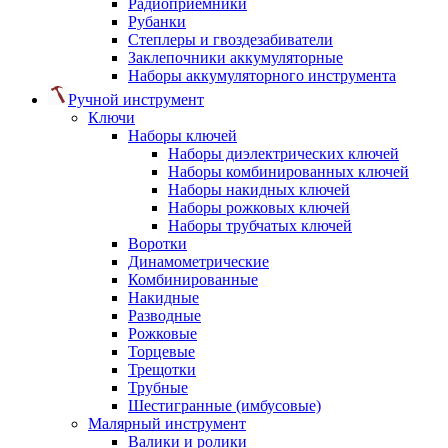
Радиоприемники
Рубанки
Степлеры и гвоздезабиватели
Заклепочники аккумуляторные
Наборы аккумуляторного инструмента
Ручной инструмент
Ключи
Наборы ключей
Наборы диэлектрических ключей
Наборы комбинированных ключей
Наборы накидных ключей
Наборы рожковых ключей
Наборы трубчатых ключей
Воротки
Динамометрические
Комбинированные
Накидные
Разводные
Рожковые
Торцевые
Трещотки
Трубные
Шестигранные (имбусовые)
Малярный инструмент
Валики и ролики