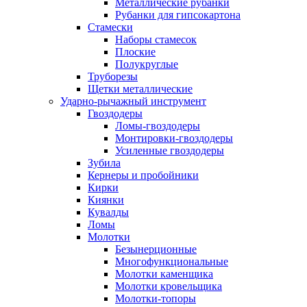
Металлические рубанки
Рубанки для гипсокартона
Стамески
Наборы стамесок
Плоские
Полукруглые
Труборезы
Щетки металлические
Ударно-рычажный инструмент
Гвоздодеры
Ломы-гвоздодеры
Монтировки-гвоздодеры
Усиленные гвоздодеры
Зубила
Кернеры и пробойники
Кирки
Киянки
Кувалды
Ломы
Молотки
Безынерционные
Многофункциональные
Молотки каменщика
Молотки кровельщика
Молотки-топоры