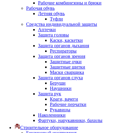
Рабочие комбинезоны и брюки
Рабочая обувь
Летняя обувь
Туфли
Средства индивидуальной защиты
Аптечки
Защита головы
Каски, каскетки
Защита органов дыхания
Респираторы
Защита органов зрения
Защитные очки
Защитные щитки
Маски сварщика
Защита органов слуха
Беруши
Наушники
Защита рук
Краги, вачеги
Рабочие перчатки
Рукавицы
Наколенники
Фартуки, нарукавники, бахилы
Строительное оборудование
Бензиновый инструмент