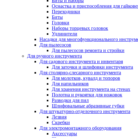
Биты и наборы
Оснастка и приспособления для гайкове
Переходники
Биты
Головки
Наборы торцевых головок
Удлинители
Насадки для многофункционального инструм
Для пылесосов
Для пылесосов ремонта и стройки
Для ручного инструмента
Для садового инструмента и инвентаря
Для заточки и шлифовки инструмента
Для столярно-слесарного инструмента
Для молотков, кувалд и топоров
Для напильников
Для хранения инструмента на стенах
Полотна и рукоятки для ножовок
Разводки для пил
Шлифовальные абразивные губки
Для штукатурно-отделочного инструмента
Лезвия
Скребки
Для электромонтажного оборудования
Аксессуары