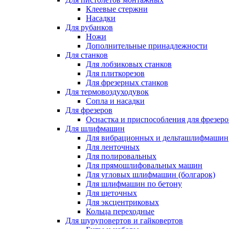
Клеевые стержни
Насадки
Для рубанков
Ножи
Дополнительные принадлежности
Для станков
Для лобзиковых станков
Для плиткорезов
Для фрезерных станков
Для термовоздуходувок
Сопла и насадки
Для фрезеров
Оснастка и приспособления для фрезеро
Для шлифмашин
Для вибрационных и дельташлифмашин
Для ленточных
Для полировальных
Для прямошлифовальных машин
Для угловых шлифмашин (болгарок)
Для шлифмашин по бетону
Для щеточных
Для эксцентриковых
Кольца переходные
Для шуруповертов и гайковертов