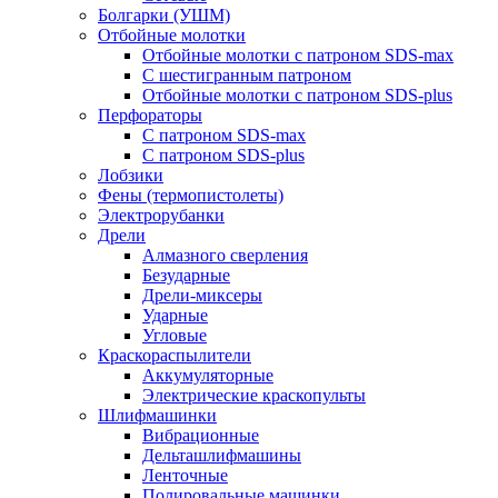
Болгарки (УШМ)
Отбойные молотки
Отбойные молотки с патроном SDS-max
С шестигранным патроном
Отбойные молотки с патроном SDS-plus
Перфораторы
С патроном SDS-max
С патроном SDS-plus
Лобзики
Фены (термопистолеты)
Электрорубанки
Дрели
Алмазного сверления
Безударные
Дрели-миксеры
Ударные
Угловые
Краскораспылители
Аккумуляторные
Электрические краскопульты
Шлифмашинки
Вибрационные
Дельташлифмашины
Ленточные
Полировальные машинки