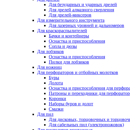
Для безударных и ударных дрелей
Для дрелей алмазного сверления
Для дрелей-миксеров
Для измерительного инструмента
Для лазерных уровней и дальномеров
Для краскораспылителей
Бачки и контейнеры
Оснастка и приспособления
Сопла и дюзы
Для лобзиков
Оснастка и приспособления
Пилки для лобзиков
Для ножниц
Для перфораторов и отбойных молотков
Буры
Долота
Оснастка и приспособления для перфор
Патроны и переходники для перфоратор
Коронки
Наборы буров и долот
Смазки
Для пил
Для дисковых, торцовочных и торцово
Для сабельных пил (электроножовок)
Для пистолетов монтажных