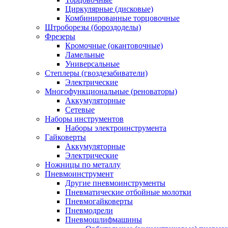
Циркулярные (дисковые)
Комбинированные торцовочные
Штроборезы (бороздоделы)
Фрезеры
Кромочные (окантовочные)
Ламельные
Универсальные
Степлеры (гвоздезабиватели)
Электрические
Многофункциональные (реноваторы)
Аккумуляторные
Сетевые
Наборы инструментов
Наборы электроинструмента
Гайковерты
Аккумуляторные
Электрические
Ножницы по металлу
Пневмоинструмент
Другие пневмоинструменты
Пневматические отбойные молотки
Пневмогайковерты
Пневмодрели
Пневмошлифмашины