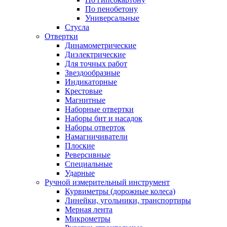
По пенобетону
Универсальные
Стусла
Отвертки
Динамометрические
Диэлектрические
Для точных работ
Звездообразные
Индикаторные
Крестовые
Магнитные
Наборные отвертки
Наборы бит и насадок
Наборы отверток
Намагничиватели
Плоские
Реверсивные
Специальные
Ударные
Ручной измерительный инструмент
Курвиметры (дорожные колеса)
Линейки, угольники, транспортиры
Мерная лента
Микрометры