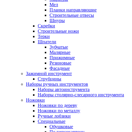
Мел
Планки направляющие
Строительные отвесы
Шнуры
Скребки
Строительные ножи
Терки
Шпатели
Зубчатые
Малярные
Прижимные
Резиновые
Фасадные
Зажимной инструмент
Струбцины
Наборы ручных инструментов
Наборы автоинструмента
Наборы столярно-слесарного инструмента
Ножовки
Ножовки по дереву
Ножовки по металлу
Ручные лобзики
Специальные
Обушковые
По гипсокартону