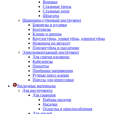
Веревки
Стальные тросы
Стальные цепи
Шпагаты
Шарнирно-губцевый инструмент
Бокорезы и кусачки
Болторезы
Клещи и щипцы
Круглогубцы, тонкогубцы, длинногубцы
Ножницы по металлу
Плоскогубцы и пассатижи
Электромонтажный инструмент
Для снятия изоляции
Кабелерезы
Пинцеты
Пробники напряжения
Ручные пресс-клещи
Прессы для опрессовки
Расходные материалы
Для инструмента
Для граверов
Наборы насадок
Насадки
Оснастка и приспособления
Для дрелей