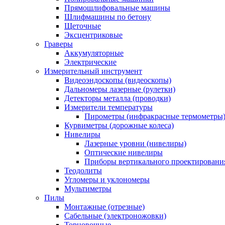
Прямошлифовальные машины
Шлифмашины по бетону
Щеточные
Эксцентриковые
Граверы
Аккумуляторные
Электрические
Измерительный инструмент
Видеоэндоскопы (видеоскопы)
Дальномеры лазерные (рулетки)
Детекторы металла (проводки)
Измерители температуры
Пирометры (инфракрасные термометры
Курвиметры (дорожные колеса)
Нивелиры
Лазерные уровни (нивелиры)
Оптические нивелиры
Приборы вертикального проектировани
Теодолиты
Угломеры и уклономеры
Мультиметры
Пилы
Монтажные (отрезные)
Сабельные (электроножовки)
Торцовочные