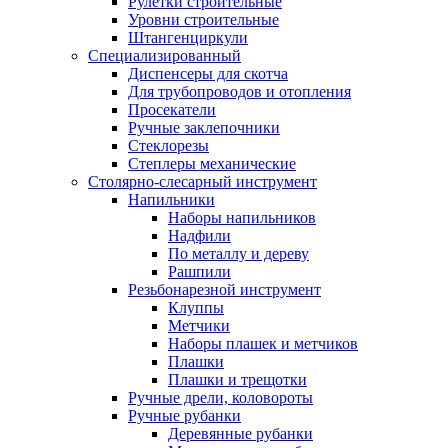
Рулетки строительные
Уровни строительные
Штангенциркули
Специализированный
Диспенсеры для скотча
Для трубопроводов и отопления
Просекатели
Ручные заклепочники
Стеклорезы
Степлеры механические
Столярно-слесарный инструмент
Напильники
Наборы напильников
Надфили
По металлу и дереву
Рашпили
Резьбонарезной инструмент
Клуппы
Метчики
Наборы плашек и метчиков
Плашки
Плашки и трещотки
Ручные дрели, коловороты
Ручные рубанки
Деревянные рубанки