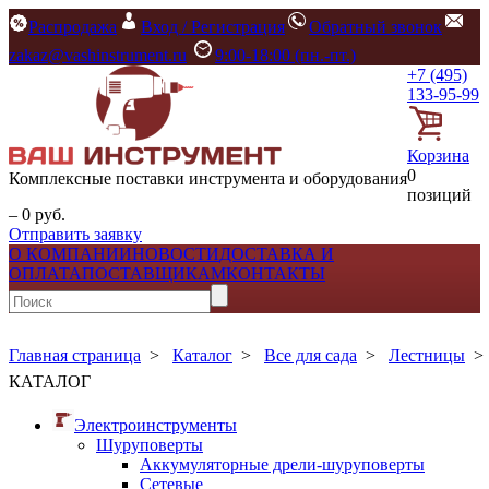
Распродажа
Вход / Регистрация
Обратный звонок
zakaz@vashinstrument.ru
9:00-18:00 (пн.-пт.)
+7 (495)
133-95-99
Корзина
0
Комплексные поставки инструмента и оборудования
позиций
– 0 руб.
Отправить заявку
О КОМПАНИИ
НОВОСТИ
ДОСТАВКА И
ОПЛАТА
ПОСТАВЩИКАМ
КОНТАКТЫ
Главная страница
>
Каталог
>
Все для сада
>
Лестницы
КАТАЛОГ
Электроинструменты
Шуруповерты
Аккумуляторные дрели-шуруповерты
Сетевые