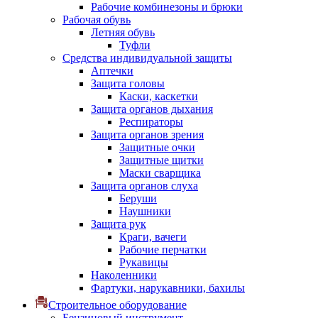
Рабочие комбинезоны и брюки
Рабочая обувь
Летняя обувь
Туфли
Средства индивидуальной защиты
Аптечки
Защита головы
Каски, каскетки
Защита органов дыхания
Респираторы
Защита органов зрения
Защитные очки
Защитные щитки
Маски сварщика
Защита органов слуха
Беруши
Наушники
Защита рук
Краги, вачеги
Рабочие перчатки
Рукавицы
Наколенники
Фартуки, нарукавники, бахилы
Строительное оборудование
Бензиновый инструмент