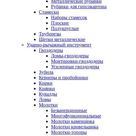
Металлические рубанки
Рубанки для гипсокартона
Стамески
Наборы стамесок
Плоские
Полукруглые
Труборезы
Щетки металлические
Ударно-рычажный инструмент
Гвоздодеры
Ломы-гвоздодеры
Монтировки-гвоздодеры
Усиленные гвоздодеры
Зубила
Кернеры и пробойники
Кирки
Киянки
Кувалды
Ломы
Молотки
Безынерционные
Многофункциональные
Молотки каменщика
Молотки кровельщика
Молотки-топоры