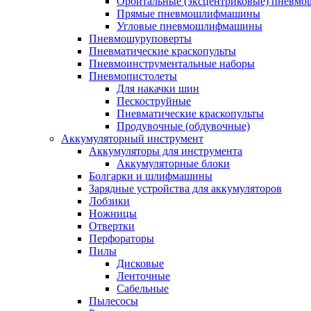
Орбитальные (эксцентриковые) пнев
Прямые пневмошлифмашины
Угловые пневмошлифмашины
Пневмошуруповерты
Пневматические краскопульты
Пневмоинструментальные наборы
Пневмопистолеты
Для накачки шин
Пескоструйные
Пневматические краскопульты
Продувочные (обдувочные)
Аккумуляторный инструмент
Аккумуляторы для инструмента
Аккумуляторные блоки
Болгарки и шлифмашины
Зарядные устройства для аккумуляторов
Лобзики
Ножницы
Отвертки
Перфораторы
Пилы
Дисковые
Ленточные
Сабельные
Пылесосы