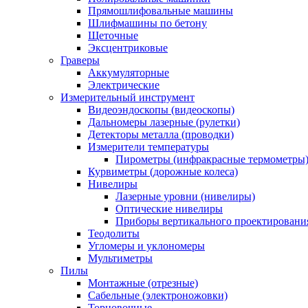
Прямошлифовальные машины
Шлифмашины по бетону
Щеточные
Эксцентриковые
Граверы
Аккумуляторные
Электрические
Измерительный инструмент
Видеоэндоскопы (видеоскопы)
Дальномеры лазерные (рулетки)
Детекторы металла (проводки)
Измерители температуры
Пирометры (инфракрасные термометры
Курвиметры (дорожные колеса)
Нивелиры
Лазерные уровни (нивелиры)
Оптические нивелиры
Приборы вертикального проектировани
Теодолиты
Угломеры и уклономеры
Мультиметры
Пилы
Монтажные (отрезные)
Сабельные (электроножовки)
Торцовочные