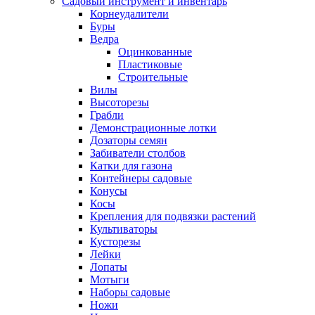
Садовый инструмент и инвентарь
Корнеудалители
Буры
Ведра
Оцинкованные
Пластиковые
Строительные
Вилы
Высоторезы
Грабли
Демонстрационные лотки
Дозаторы семян
Забиватели столбов
Катки для газона
Контейнеры садовые
Конусы
Косы
Крепления для подвязки растений
Культиваторы
Кусторезы
Лейки
Лопаты
Мотыги
Наборы садовые
Ножи