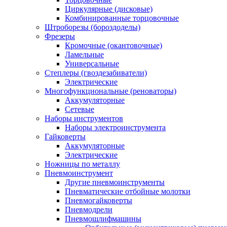
Циркулярные (дисковые)
Комбинированные торцовочные
Штроборезы (бороздоделы)
Фрезеры
Кромочные (окантовочные)
Ламельные
Универсальные
Степлеры (гвоздезабиватели)
Электрические
Многофункциональные (реноваторы)
Аккумуляторные
Сетевые
Наборы инструментов
Наборы электроинструмента
Гайковерты
Аккумуляторные
Электрические
Ножницы по металлу
Пневмоинструмент
Другие пневмоинструменты
Пневматические отбойные молотки
Пневмогайковерты
Пневмодрели
Пневмошлифмашины