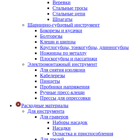
Веревки
Стальные тросы
Стальные цепи
Шпагаты
Шарнирно-губцевый инструмент
Бокорезы и кусачки
Болторезы
Клещи и щипцы
Круглогубцы, тонкогубцы, длинногубцы
Ножницы по металлу
Плоскогубцы и пассатижи
Электромонтажный инструмент
Для снятия изоляции
Кабелерезы
Пинцеты
Пробники напряжения
Ручные пресс-клещи
Прессы для опрессовки
Расходные материалы
Для инструмента
Для граверов
Наборы насадок
Насадки
Оснастка и приспособления
Для дрелей