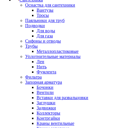
Оснастка для сантехники
Вантузы
Тросы
Паяльники для труб
Подводки
Для воды
Для газа
Сифоны и отводы
Трубы
Металлопластиковые
Уплотнительные материалы
Лен
Нить
Фумлента
Фильтра
Запорная арматура
Бочонки
Вентили
Вставки для развальцовки
Заглушки
Задвижки
Коллекторы
Контргайки
Краны вентильные