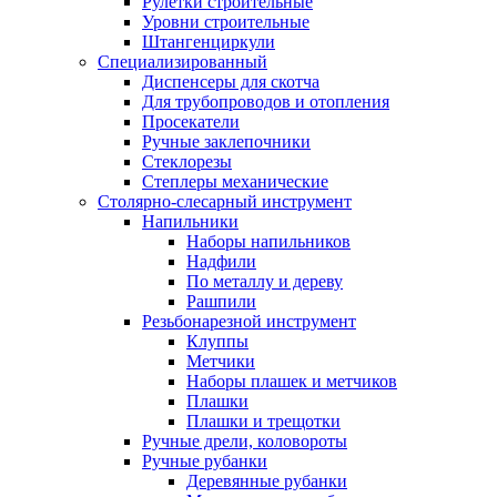
Рулетки строительные
Уровни строительные
Штангенциркули
Специализированный
Диспенсеры для скотча
Для трубопроводов и отопления
Просекатели
Ручные заклепочники
Стеклорезы
Степлеры механические
Столярно-слесарный инструмент
Напильники
Наборы напильников
Надфили
По металлу и дереву
Рашпили
Резьбонарезной инструмент
Клуппы
Метчики
Наборы плашек и метчиков
Плашки
Плашки и трещотки
Ручные дрели, коловороты
Ручные рубанки
Деревянные рубанки