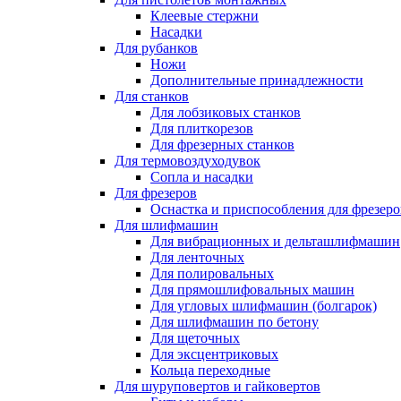
Клеевые стержни
Насадки
Для рубанков
Ножи
Дополнительные принадлежности
Для станков
Для лобзиковых станков
Для плиткорезов
Для фрезерных станков
Для термовоздуходувок
Сопла и насадки
Для фрезеров
Оснастка и приспособления для фрезеро
Для шлифмашин
Для вибрационных и дельташлифмашин
Для ленточных
Для полировальных
Для прямошлифовальных машин
Для угловых шлифмашин (болгарок)
Для шлифмашин по бетону
Для щеточных
Для эксцентриковых
Кольца переходные
Для шуруповертов и гайковертов