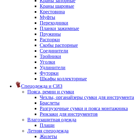
Краны запорные
Краны шаровые
Крестовина
Муфты
Переходники
Планки зажимные
Пружины
Распорки
Скобы распорные
Соединители
Тройники
Уголки
Удлинители
Футорки
Шкафы коллекторные
Спецодежда и СИЗ
Пояса, ремни и сумки
Чехлы, органайзеры сумки для инструмента
Браслеты
Разгрузочные сумки и пояса монтажника
Рюкзаки для инструментов
Влагозащитная одежда
Плащи
Летняя спецодежда
Жилеты