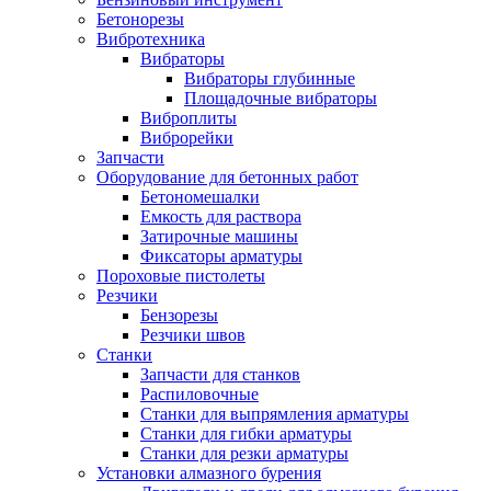
Бетонорезы
Вибротехника
Вибраторы
Вибраторы глубинные
Площадочные вибраторы
Виброплиты
Виброрейки
Запчасти
Оборудование для бетонных работ
Бетономешалки
Емкость для раствора
Затирочные машины
Фиксаторы арматуры
Пороховые пистолеты
Резчики
Бензорезы
Резчики швов
Станки
Запчасти для станков
Распиловочные
Станки для выпрямления арматуры
Станки для гибки арматуры
Станки для резки арматуры
Установки алмазного бурения