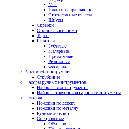
Мел
Планки направляющие
Строительные отвесы
Шнуры
Скребки
Строительные ножи
Терки
Шпатели
Зубчатые
Малярные
Прижимные
Резиновые
Фасадные
Зажимной инструмент
Струбцины
Наборы ручных инструментов
Наборы автоинструмента
Наборы столярно-слесарного инструмента
Ножовки
Ножовки по дереву
Ножовки по металлу
Ручные лобзики
Специальные
Обушковые
По гипсокартону