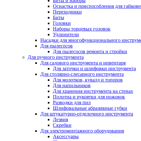
Биты и наборы
Оснастка и приспособления для гайкове
Переходники
Биты
Головки
Наборы торцевых головок
Удлинители
Насадки для многофункционального инструм
Для пылесосов
Для пылесосов ремонта и стройки
Для ручного инструмента
Для садового инструмента и инвентаря
Для заточки и шлифовки инструмента
Для столярно-слесарного инструмента
Для молотков, кувалд и топоров
Для напильников
Для хранения инструмента на стенах
Полотна и рукоятки для ножовок
Разводки для пил
Шлифовальные абразивные губки
Для штукатурно-отделочного инструмента
Лезвия
Скребки
Для электромонтажного оборудования
Аксессуары