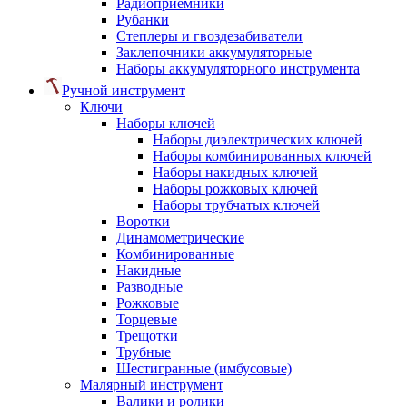
Радиоприемники
Рубанки
Степлеры и гвоздезабиватели
Заклепочники аккумуляторные
Наборы аккумуляторного инструмента
Ручной инструмент
Ключи
Наборы ключей
Наборы диэлектрических ключей
Наборы комбинированных ключей
Наборы накидных ключей
Наборы рожковых ключей
Наборы трубчатых ключей
Воротки
Динамометрические
Комбинированные
Накидные
Разводные
Рожковые
Торцевые
Трещотки
Трубные
Шестигранные (имбусовые)
Малярный инструмент
Валики и ролики