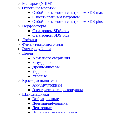
Болгарки (УШМ)
Отбойные молотки
Отбойные молотки с патроном SDS-max
С шестигранным патроном
Отбойные молотки с патроном SDS-plus
Перфораторы
С патроном SDS-max
С патроном SDS-plus
Лобзики
Фены (термопистолеты)
Электрорубанки
Дрели
Алмазного сверления
Безударные
Дрели-миксеры
Ударные
Угловые
Краскораспылители
Аккумуляторные
Электрические краскопульты
Шлифмашинки
Вибрационные
Дельташлифмашины
Ленточные
Полировальные машинки