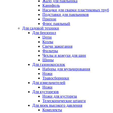
Жало для паяльника
Канифоль
Насадки для сварки пластиковых труб
Подставки для паяльников
Припои
Флюс паяльный
Для садовой техники
Для бензопил
Цепи
Козлы
Свечи зажигания
Фильтры
Чехлы и кожухи для шин
Шины
Для газонокосилок
Наборы для мульчирования
Ножи
Травосборники
Для измельчителей
Ножи
Для кусторезов
Ножи для кустореза
Телескопические штанги
Для моек высокого давления
Комплекты