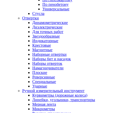
По пенобетону
Универсальные
Стусла
Отвертки
Динамометрические
Диэлектрические
Для точных работ
Звездообразные
Индикаторные
Крестовые
Магнитные
Наборные отвертки
Наборы бит и насадок
Наборы отверток
Намагничиватели
Плоские
Реверсивные
Специальные
Ударные
Ручной измерительный инструмент
Курвиметры (дорожные колеса)
Линейки, угольники, транспортиры
Мерная лента
Микрометры