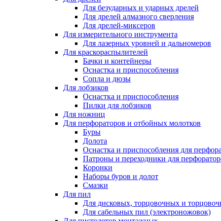
Для безударных и ударных дрелей
Для дрелей алмазного сверления
Для дрелей-миксеров
Для измерительного инструмента
Для лазерных уровней и дальномеров
Для краскораспылителей
Бачки и контейнеры
Оснастка и приспособления
Сопла и дюзы
Для лобзиков
Оснастка и приспособления
Пилки для лобзиков
Для ножниц
Для перфораторов и отбойных молотков
Буры
Долота
Оснастка и приспособления для перфор
Патроны и переходники для перфоратор
Коронки
Наборы буров и долот
Смазки
Для пил
Для дисковых, торцовочных и торцово
Для сабельных пил (электроножовок)
Для пистолетов монтажных