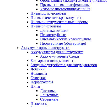
Орбитальные (эксцентриковые) пнев
Прямые пневмошлифмашины
Угловые пневмошлифмашины
Пневмошуруповерты
Пневматические краскопульты
Пневмоинструментальные наборы
Пневмопистолеты
Для накачки шин
Пескоструйные
Пневматические краскопульты
Продувочные (обдувочные)
Аккумуляторный инструмент
Аккумуляторы для инструмента
Аккумуляторные блоки
Болгарки и шлифмашины
Зарядные устройства для аккумуляторов
Лобзики
Ножницы
Отвертки
Перфораторы
Пилы
Дисковые
Ленточные
Сабельные
Пылесосы