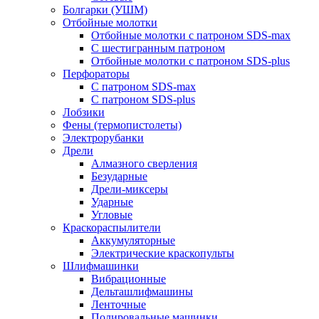
Болгарки (УШМ)
Отбойные молотки
Отбойные молотки с патроном SDS-max
С шестигранным патроном
Отбойные молотки с патроном SDS-plus
Перфораторы
С патроном SDS-max
С патроном SDS-plus
Лобзики
Фены (термопистолеты)
Электрорубанки
Дрели
Алмазного сверления
Безударные
Дрели-миксеры
Ударные
Угловые
Краскораспылители
Аккумуляторные
Электрические краскопульты
Шлифмашинки
Вибрационные
Дельташлифмашины
Ленточные
Полировальные машинки