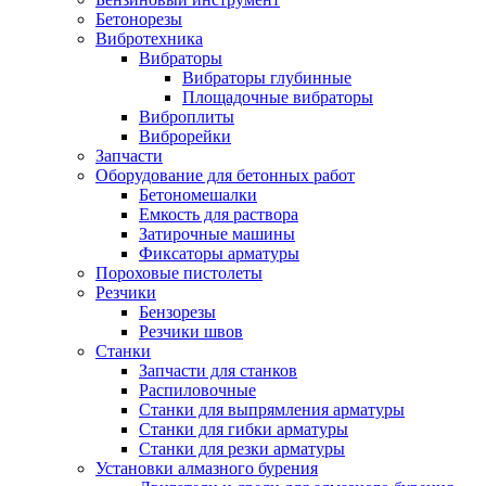
Бетонорезы
Вибротехника
Вибраторы
Вибраторы глубинные
Площадочные вибраторы
Виброплиты
Виброрейки
Запчасти
Оборудование для бетонных работ
Бетономешалки
Емкость для раствора
Затирочные машины
Фиксаторы арматуры
Пороховые пистолеты
Резчики
Бензорезы
Резчики швов
Станки
Запчасти для станков
Распиловочные
Станки для выпрямления арматуры
Станки для гибки арматуры
Станки для резки арматуры
Установки алмазного бурения