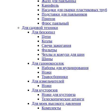
Жало для паяльника
Канифоль
Насадки для сварки пластиковых труб
Подставки для паяльников
Припои
Флюс паяльный
Для садовой техники
Для бензопил
Цепи
Козлы
Свечи зажигания
Фильтры
Чехлы и кожухи для шин
Шины
Для газонокосилок
Наборы для мульчирования
Ножи
Травосборники
Для измельчителей
Ножи
Для кусторезов
Ножи для кустореза
Телескопические штанги
Для моек высокого давления
Комплекты