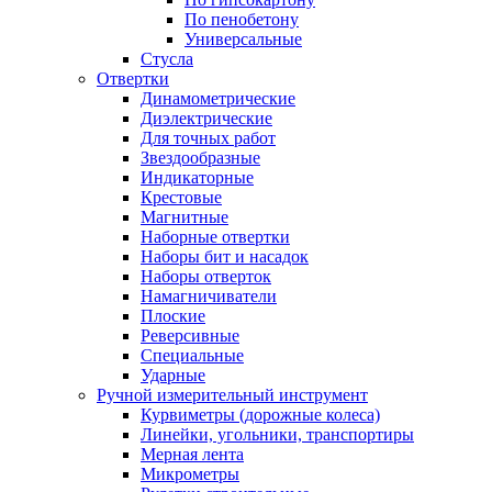
По пенобетону
Универсальные
Стусла
Отвертки
Динамометрические
Диэлектрические
Для точных работ
Звездообразные
Индикаторные
Крестовые
Магнитные
Наборные отвертки
Наборы бит и насадок
Наборы отверток
Намагничиватели
Плоские
Реверсивные
Специальные
Ударные
Ручной измерительный инструмент
Курвиметры (дорожные колеса)
Линейки, угольники, транспортиры
Мерная лента
Микрометры