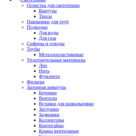
Оснастка для сантехники
Вантузы
Тросы
Паяльники для труб
Подводки
Для воды
Для газа
Сифоны и отводы
Трубы
Металлопластиковые
Уплотнительные материалы
Лен
Нить
Фумлента
Фильтра
Запорная арматура
Бочонки
Вентили
Вставки для развальцовки
Заглушки
Задвижки
Коллекторы
Контргайки
Краны вентильные