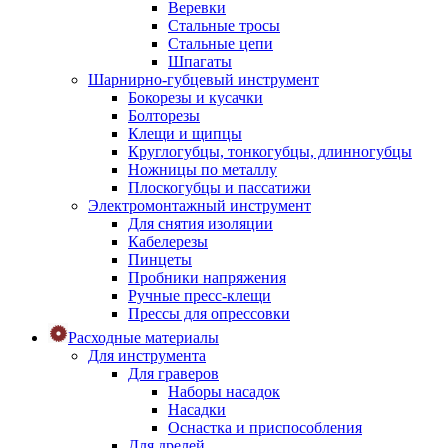
Веревки
Стальные тросы
Стальные цепи
Шпагаты
Шарнирно-губцевый инструмент
Бокорезы и кусачки
Болторезы
Клещи и щипцы
Круглогубцы, тонкогубцы, длинногубцы
Ножницы по металлу
Плоскогубцы и пассатижи
Электромонтажный инструмент
Для снятия изоляции
Кабелерезы
Пинцеты
Пробники напряжения
Ручные пресс-клещи
Прессы для опрессовки
Расходные материалы
Для инструмента
Для граверов
Наборы насадок
Насадки
Оснастка и приспособления
Для дрелей