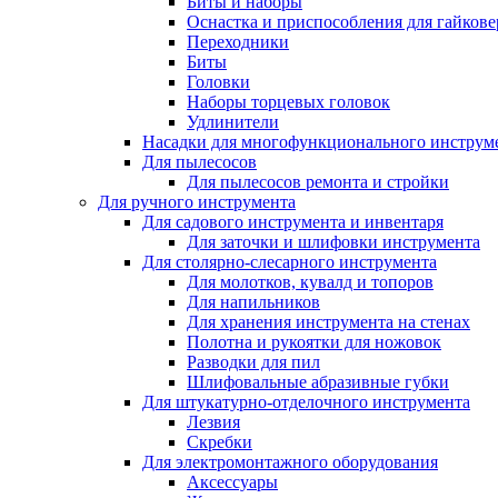
Биты и наборы
Оснастка и приспособления для гайкове
Переходники
Биты
Головки
Наборы торцевых головок
Удлинители
Насадки для многофункционального инструм
Для пылесосов
Для пылесосов ремонта и стройки
Для ручного инструмента
Для садового инструмента и инвентаря
Для заточки и шлифовки инструмента
Для столярно-слесарного инструмента
Для молотков, кувалд и топоров
Для напильников
Для хранения инструмента на стенах
Полотна и рукоятки для ножовок
Разводки для пил
Шлифовальные абразивные губки
Для штукатурно-отделочного инструмента
Лезвия
Скребки
Для электромонтажного оборудования
Аксессуары