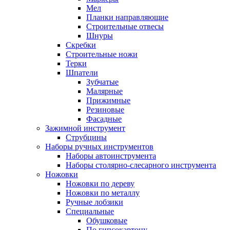
Мел
Планки направляющие
Строительные отвесы
Шнуры
Скребки
Строительные ножи
Терки
Шпатели
Зубчатые
Малярные
Прижимные
Резиновые
Фасадные
Зажимной инструмент
Струбцины
Наборы ручных инструментов
Наборы автоинструмента
Наборы столярно-слесарного инструмента
Ножовки
Ножовки по дереву
Ножовки по металлу
Ручные лобзики
Специальные
Обушковые
По гипсокартону