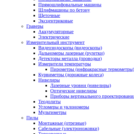
Прямошлифовальные машины
Шлифмашины по бетону
Щеточные
Эксцентриковые
Граверы
Аккумуляторные
Электрические
Измерительный инструмент
Видеоэндоскопы (видеоскопы)
Дальномеры лазерные (рулетки)
Детекторы металла (проводки)
Измерители температуры
Пирометры (инфракрасные термометры
Курвиметры (дорожные колеса)
Нивелиры
Лазерные уровни (нивелиры)
Оптические нивелиры
Приборы вертикального проектировани
Теодолиты
Угломеры и уклономеры
Мультиметры
Пилы
Монтажные (отрезные)
Сабельные (электроножовки)
Торцовочные