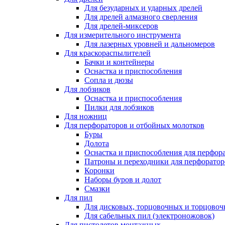
Для безударных и ударных дрелей
Для дрелей алмазного сверления
Для дрелей-миксеров
Для измерительного инструмента
Для лазерных уровней и дальномеров
Для краскораспылителей
Бачки и контейнеры
Оснастка и приспособления
Сопла и дюзы
Для лобзиков
Оснастка и приспособления
Пилки для лобзиков
Для ножниц
Для перфораторов и отбойных молотков
Буры
Долота
Оснастка и приспособления для перфор
Патроны и переходники для перфоратор
Коронки
Наборы буров и долот
Смазки
Для пил
Для дисковых, торцовочных и торцово
Для сабельных пил (электроножовок)
Для пистолетов монтажных