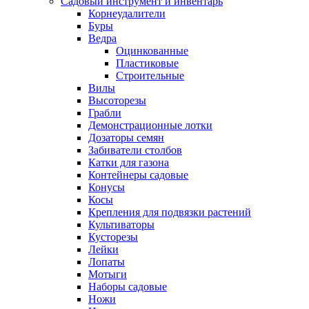
Садовый инструмент и инвентарь
Корнеудалители
Буры
Ведра
Оцинкованные
Пластиковые
Строительные
Вилы
Высоторезы
Грабли
Демонстрационные лотки
Дозаторы семян
Забиватели столбов
Катки для газона
Контейнеры садовые
Конусы
Косы
Крепления для подвязки растений
Культиваторы
Кусторезы
Лейки
Лопаты
Мотыги
Наборы садовые
Ножи