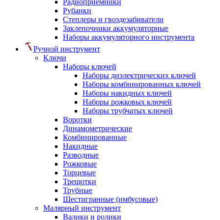
Радиоприемники
Рубанки
Степлеры и гвоздезабиватели
Заклепочники аккумуляторные
Наборы аккумуляторного инструмента
Ручной инструмент
Ключи
Наборы ключей
Наборы диэлектрических ключей
Наборы комбинированных ключей
Наборы накидных ключей
Наборы рожковых ключей
Наборы трубчатых ключей
Воротки
Динамометрические
Комбинированные
Накидные
Разводные
Рожковые
Торцевые
Трещотки
Трубные
Шестигранные (имбусовые)
Малярный инструмент
Валики и ролики