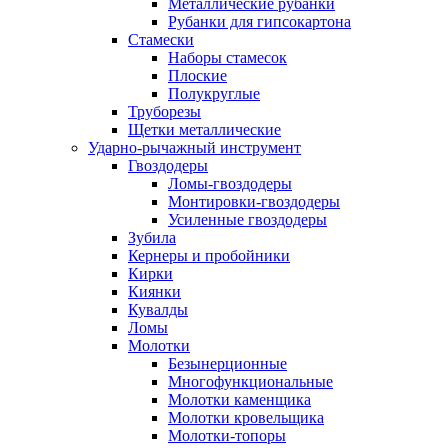
Металлические рубанки
Рубанки для гипсокартона
Стамески
Наборы стамесок
Плоские
Полукруглые
Труборезы
Щетки металлические
Ударно-рычажный инструмент
Гвоздодеры
Ломы-гвоздодеры
Монтировки-гвоздодеры
Усиленные гвоздодеры
Зубила
Кернеры и пробойники
Кирки
Киянки
Кувалды
Ломы
Молотки
Безынерционные
Многофункциональные
Молотки каменщика
Молотки кровельщика
Молотки-топоры