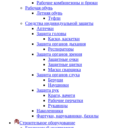
Рабочие комбинезоны и брюки
Рабочая обувь
Летняя обувь
Туфли
Средства индивидуальной защиты
Аптечки
Защита головы
Каски, каскетки
Защита органов дыхания
Респираторы
Защита органов зрения
Защитные очки
Защитные щитки
Маски сварщика
Защита органов слуха
Беруши
Наушники
Защита рук
Краги, вачеги
Рабочие перчатки
Рукавицы
Наколенники
Фартуки, нарукавники, бахилы
Строительное оборудование
Бензиновый инструмент