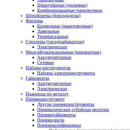
Циркулярные (дисковые)
Комбинированные торцовочные
Штроборезы (бороздоделы)
Фрезеры
Кромочные (окантовочные)
Ламельные
Универсальные
Степлеры (гвоздезабиватели)
Электрические
Многофункциональные (реноваторы)
Аккумуляторные
Сетевые
Наборы инструментов
Наборы электроинструмента
Гайковерты
Аккумуляторные
Электрические
Ножницы по металлу
Пневмоинструмент
Другие пневмоинструменты
Пневматические отбойные молотки
Пневмогайковерты
Пневмодрели
Пневмошлифмашины