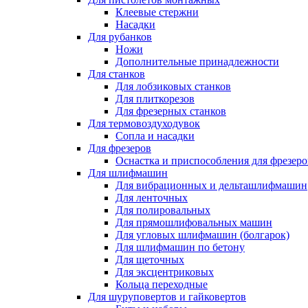
Клеевые стержни
Насадки
Для рубанков
Ножи
Дополнительные принадлежности
Для станков
Для лобзиковых станков
Для плиткорезов
Для фрезерных станков
Для термовоздуходувок
Сопла и насадки
Для фрезеров
Оснастка и приспособления для фрезеро
Для шлифмашин
Для вибрационных и дельташлифмашин
Для ленточных
Для полировальных
Для прямошлифовальных машин
Для угловых шлифмашин (болгарок)
Для шлифмашин по бетону
Для щеточных
Для эксцентриковых
Кольца переходные
Для шуруповертов и гайковертов