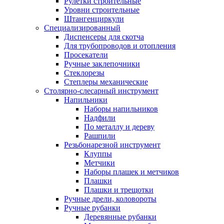
Рулетки строительные
Уровни строительные
Штангенциркули
Специализированный
Диспенсеры для скотча
Для трубопроводов и отопления
Просекатели
Ручные заклепочники
Стеклорезы
Степлеры механические
Столярно-слесарный инструмент
Напильники
Наборы напильников
Надфили
По металлу и дереву
Рашпили
Резьбонарезной инструмент
Клуппы
Метчики
Наборы плашек и метчиков
Плашки
Плашки и трещотки
Ручные дрели, коловороты
Ручные рубанки
Деревянные рубанки