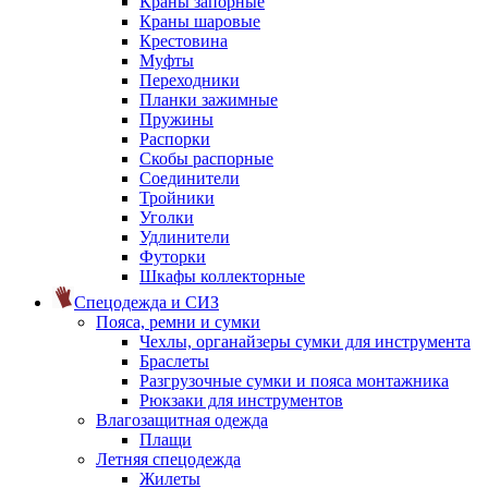
Краны запорные
Краны шаровые
Крестовина
Муфты
Переходники
Планки зажимные
Пружины
Распорки
Скобы распорные
Соединители
Тройники
Уголки
Удлинители
Футорки
Шкафы коллекторные
Спецодежда и СИЗ
Пояса, ремни и сумки
Чехлы, органайзеры сумки для инструмента
Браслеты
Разгрузочные сумки и пояса монтажника
Рюкзаки для инструментов
Влагозащитная одежда
Плащи
Летняя спецодежда
Жилеты