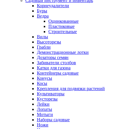
Садовый инструмент и инвентарь
Корнеудалители
Буры
Ведра
Оцинкованные
Пластиковые
Строительные
Вилы
Высоторезы
Грабли
Демонстрационные лотки
Дозаторы семян
Забиватели столбов
Катки для газона
Контейнеры садовые
Конусы
Косы
Крепления для подвязки растений
Культиваторы
Кусторезы
Лейки
Лопаты
Мотыги
Наборы садовые
Ножи