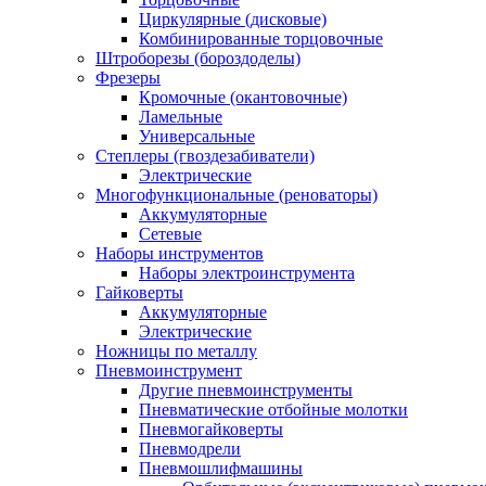
Циркулярные (дисковые)
Комбинированные торцовочные
Штроборезы (бороздоделы)
Фрезеры
Кромочные (окантовочные)
Ламельные
Универсальные
Степлеры (гвоздезабиватели)
Электрические
Многофункциональные (реноваторы)
Аккумуляторные
Сетевые
Наборы инструментов
Наборы электроинструмента
Гайковерты
Аккумуляторные
Электрические
Ножницы по металлу
Пневмоинструмент
Другие пневмоинструменты
Пневматические отбойные молотки
Пневмогайковерты
Пневмодрели
Пневмошлифмашины