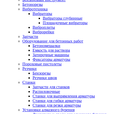
Бетонорезы
Вибротехника
Вибраторы
Вибраторы глубинные
Площадочные вибраторы
Виброплиты
Виброрейки
Запчасти
Оборудование для бетонных работ
Бетономешалки
Емкость для раствора
Затирочные машины
Фиксаторы арматуры
Пороховые пистолеты
Резчики
Бензорезы
Резчики швов
Станки
Запчасти для станков
Распиловочные
Станки для выпрямления арматуры
Станки для гибки арматуры
Станки для резки арматуры
Установки алмазного бурения