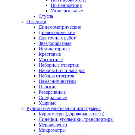
По пенобетону
Универсальные
Стусла
Отвертки
Динамометрические
Диэлектрические
Для точных работ
Звездообразные
Индикаторные
Крестовые
Магнитные
Наборные отвертки
Наборы бит и насадок
Наборы отверток
Намагничиватели
Плоские
Реверсивные
Специальные
Ударные
Ручной измерительный инструмент
Курвиметры (дорожные колеса)
Линейки, угольники, транспортиры
Мерная лента
Микрометры