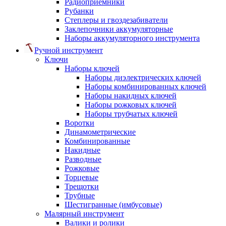
Радиоприемники
Рубанки
Степлеры и гвоздезабиватели
Заклепочники аккумуляторные
Наборы аккумуляторного инструмента
Ручной инструмент
Ключи
Наборы ключей
Наборы диэлектрических ключей
Наборы комбинированных ключей
Наборы накидных ключей
Наборы рожковых ключей
Наборы трубчатых ключей
Воротки
Динамометрические
Комбинированные
Накидные
Разводные
Рожковые
Торцевые
Трещотки
Трубные
Шестигранные (имбусовые)
Малярный инструмент
Валики и ролики