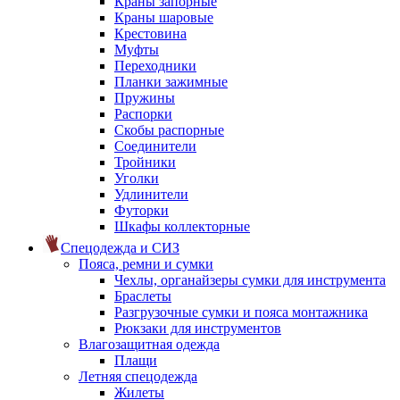
Краны запорные
Краны шаровые
Крестовина
Муфты
Переходники
Планки зажимные
Пружины
Распорки
Скобы распорные
Соединители
Тройники
Уголки
Удлинители
Футорки
Шкафы коллекторные
Спецодежда и СИЗ
Пояса, ремни и сумки
Чехлы, органайзеры сумки для инструмента
Браслеты
Разгрузочные сумки и пояса монтажника
Рюкзаки для инструментов
Влагозащитная одежда
Плащи
Летняя спецодежда
Жилеты