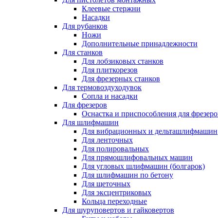
Клеевые стержни
Насадки
Для рубанков
Ножи
Дополнительные принадлежности
Для станков
Для лобзиковых станков
Для плиткорезов
Для фрезерных станков
Для термовоздуходувок
Сопла и насадки
Для фрезеров
Оснастка и приспособления для фрезеро
Для шлифмашин
Для вибрационных и дельташлифмашин
Для ленточных
Для полировальных
Для прямошлифовальных машин
Для угловых шлифмашин (болгарок)
Для шлифмашин по бетону
Для щеточных
Для эксцентриковых
Кольца переходные
Для шуруповертов и гайковертов