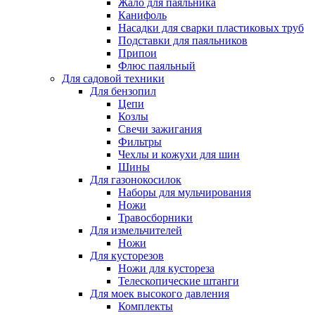
Жало для паяльника
Канифоль
Насадки для сварки пластиковых труб
Подставки для паяльников
Припои
Флюс паяльный
Для садовой техники
Для бензопил
Цепи
Козлы
Свечи зажигания
Фильтры
Чехлы и кожухи для шин
Шины
Для газонокосилок
Наборы для мульчирования
Ножи
Травосборники
Для измельчителей
Ножи
Для кусторезов
Ножи для кустореза
Телескопические штанги
Для моек высокого давления
Комплекты