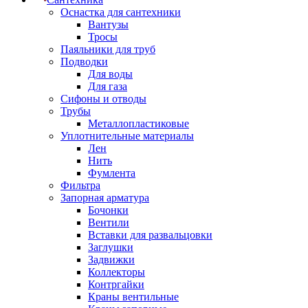
Оснастка для сантехники
Вантузы
Тросы
Паяльники для труб
Подводки
Для воды
Для газа
Сифоны и отводы
Трубы
Металлопластиковые
Уплотнительные материалы
Лен
Нить
Фумлента
Фильтра
Запорная арматура
Бочонки
Вентили
Вставки для развальцовки
Заглушки
Задвижки
Коллекторы
Контргайки
Краны вентильные