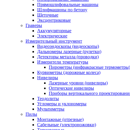
Прямошлифовальные машины
Шлифмашины по бетону
Щеточные
Эксцентриковые
Граверы
Аккумуляторные
Электрические
Измерительный инструмент
Видеоэндоскопы (видеоскопы)
Дальномеры лазерные (рулетки)
Детекторы металла (проводки)
Измерители температуры
Пирометры (инфракрасные термометры
Курвиметры (дорожные колеса)
Нивелиры
Лазерные уровни (нивелиры)
Оптические нивелиры
Приборы вертикального проектировани
Теодолиты
Угломеры и уклономеры
Мультиметры
Пилы
Монтажные (отрезные)
Сабельные (электроножовки)
Торцовочные