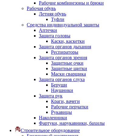
Рабочие комбинезоны и брюки
Рабочая обувь
Летняя обувь
Туфли
Средства индивидуальной защиты
Аптечки
Защита головы
Каски, каскетки
Защита органов дыхания
Респираторы
Защита органов зрения
Защитные очки
Защитные щитки
Маски сварщика
Защита органов слуха
Беруши
Наушники
Защита рук
Краги, вачеги
Рабочие перчатки
Рукавицы
Наколенники
Фартуки, нарукавники, бахилы
Строительное оборудование
Бензиновый инструмент