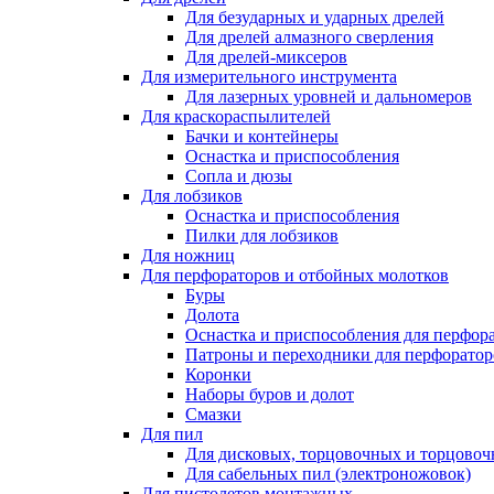
Для безударных и ударных дрелей
Для дрелей алмазного сверления
Для дрелей-миксеров
Для измерительного инструмента
Для лазерных уровней и дальномеров
Для краскораспылителей
Бачки и контейнеры
Оснастка и приспособления
Сопла и дюзы
Для лобзиков
Оснастка и приспособления
Пилки для лобзиков
Для ножниц
Для перфораторов и отбойных молотков
Буры
Долота
Оснастка и приспособления для перфор
Патроны и переходники для перфоратор
Коронки
Наборы буров и долот
Смазки
Для пил
Для дисковых, торцовочных и торцово
Для сабельных пил (электроножовок)
Для пистолетов монтажных