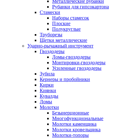
Металлические рубанки
Рубанки для гипсокартона
Стамески
Наборы стамесок
Плоские
Полукруглые
Труборезы
Щетки металлические
Ударно-рычажный инструмент
Гвоздодеры
Ломы-гвоздодеры
Монтировки-гвоздодеры
Усиленные гвоздодеры
Зубила
Кернеры и пробойники
Кирки
Киянки
Кувалды
Ломы
Молотки
Безынерционные
Многофункциональные
Молотки каменщика
Молотки кровельщика
Молотки-топоры