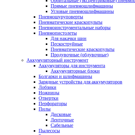
Орбитальные (эксцентриковые) пнев
Прямые пневмошлифмашины
Угловые пневмошлифмашины
Пневмошуруповерты
Пневматические краскопульты
Пневмоинструментальные наборы
Пневмопистолеты
Для накачки шин
Пескоструйные
Пневматические краскопульты
Продувочные (обдувочные)
Аккумуляторный инструмент
Аккумуляторы для инструмента
Аккумуляторные блоки
Болгарки и шлифмашины
Зарядные устройства для аккумуляторов
Лобзики
Ножницы
Отвертки
Перфораторы
Пилы
Дисковые
Ленточные
Сабельные
Пылесосы