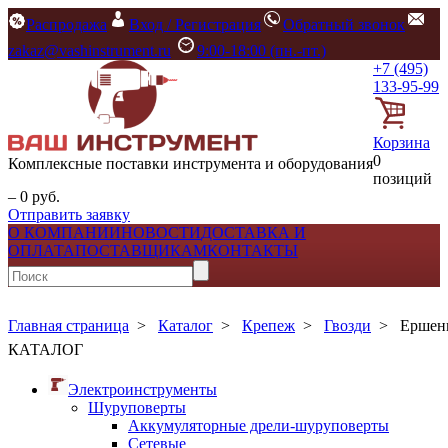
Распродажа
Вход / Регистрация
Обратный звонок
zakaz@vashinstrument.ru
9:00-18:00 (пн.-пт.)
+7 (495)
133-95-99
Корзина
0
Комплексные поставки инструмента и оборудования
позиций
– 0 руб.
Отправить заявку
О КОМПАНИИ
НОВОСТИ
ДОСТАВКА И
ОПЛАТА
ПОСТАВЩИКАМ
КОНТАКТЫ
Главная страница
>
Каталог
>
Крепеж
>
Гвозди
>
Ершен
КАТАЛОГ
Электроинструменты
Шуруповерты
Аккумуляторные дрели-шуруповерты
Сетевые