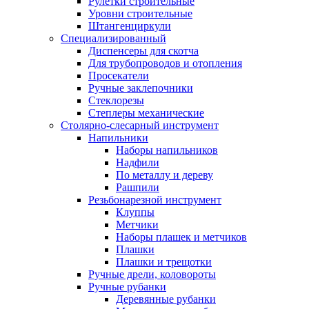
Рулетки строительные
Уровни строительные
Штангенциркули
Специализированный
Диспенсеры для скотча
Для трубопроводов и отопления
Просекатели
Ручные заклепочники
Стеклорезы
Степлеры механические
Столярно-слесарный инструмент
Напильники
Наборы напильников
Надфили
По металлу и дереву
Рашпили
Резьбонарезной инструмент
Клуппы
Метчики
Наборы плашек и метчиков
Плашки
Плашки и трещотки
Ручные дрели, коловороты
Ручные рубанки
Деревянные рубанки