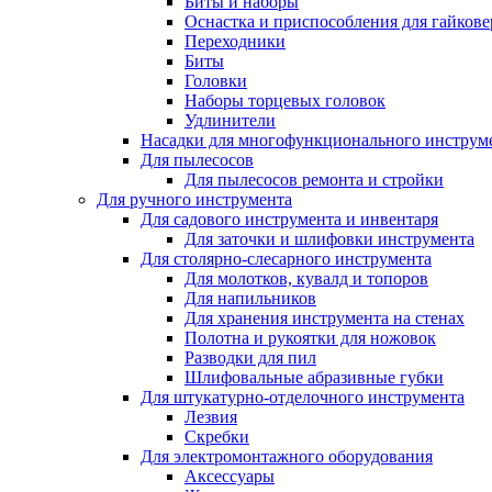
Биты и наборы
Оснастка и приспособления для гайкове
Переходники
Биты
Головки
Наборы торцевых головок
Удлинители
Насадки для многофункционального инструм
Для пылесосов
Для пылесосов ремонта и стройки
Для ручного инструмента
Для садового инструмента и инвентаря
Для заточки и шлифовки инструмента
Для столярно-слесарного инструмента
Для молотков, кувалд и топоров
Для напильников
Для хранения инструмента на стенах
Полотна и рукоятки для ножовок
Разводки для пил
Шлифовальные абразивные губки
Для штукатурно-отделочного инструмента
Лезвия
Скребки
Для электромонтажного оборудования
Аксессуары