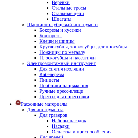
Веревки
Стальные тросы
Стальные цепи
Шпагаты
Шарнирно-губцевый инструмент
Бокорезы и кусачки
Болторезы
Клещи и щипцы
Круглогубцы, тонкогубцы, длинногубцы
Ножницы по металлу
Плоскогубцы и пассатижи
Электромонтажный инструмент
Для снятия изоляции
Кабелерезы
Пинцеты
Пробники напряжения
Ручные пресс-клещи
Прессы для опрессовки
Расходные материалы
Для инструмента
Для граверов
Наборы насадок
Насадки
Оснастка и приспособления
Для дрелей