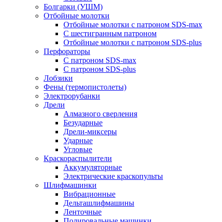
Болгарки (УШМ)
Отбойные молотки
Отбойные молотки с патроном SDS-max
С шестигранным патроном
Отбойные молотки с патроном SDS-plus
Перфораторы
С патроном SDS-max
С патроном SDS-plus
Лобзики
Фены (термопистолеты)
Электрорубанки
Дрели
Алмазного сверления
Безударные
Дрели-миксеры
Ударные
Угловые
Краскораспылители
Аккумуляторные
Электрические краскопульты
Шлифмашинки
Вибрационные
Дельташлифмашины
Ленточные
Полировальные машинки