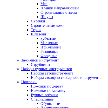
Мел
Планки направляющие
Строительные отвесы
Шнуры
Скребки
Строительные ножи
Терки
Шпатели
Зубчатые
Малярные
Прижимные
Резиновые
Фасадные
Зажимной инструмент
Струбцины
Наборы ручных инструментов
Наборы автоинструмента
Наборы столярно-слесарного инструмента
Ножовки
Ножовки по дереву
Ножовки по металлу
Ручные лобзики
Специальные
Обушковые
По гипсокартону