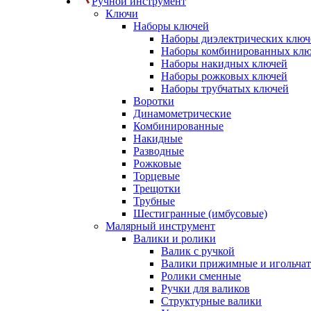
Ручной инструмент
Ключи
Наборы ключей
Наборы диэлектрических ключ
Наборы комбинированных кл
Наборы накидных ключей
Наборы рожковых ключей
Наборы трубчатых ключей
Воротки
Динамометрические
Комбинированные
Накидные
Разводные
Рожковые
Торцевые
Трещотки
Трубные
Шестигранные (имбусовые)
Малярный инструмент
Валики и ролики
Валик с ручкой
Валики прижимные и игольча
Ролики сменные
Ручки для валиков
Структурные валики