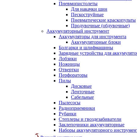
Пневмопистолеты
Для накачки шин
Пескоструйные
Пневматические краскопульты
Продувочные (обдувочные)
Аккумуляторный инструмент
Аккумуляторы для инструмента
Аккумуляторные блоки
Болгарки и шлифмашины
Зарядные устройства для аккумулято
Лобзики
Ножницы
Отвертки
Перфораторы
Пилы
Дисковые
Ленточные
Сабельные
Пылесосы
Радиоприемники
Рубанки
Степлеры и гвоздезабиватели
Заклепочники аккумуляторные
Наборы аккумуляторного инструмен