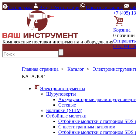
Распродажа
Вход / Регистрация
Обратный звонок
za
+7 (495) 1
Корзина
0 позиций 
Отправить
Комплексные поставки инструмента и оборудования
О КОМП
Главная страница
>
Каталог
>
Электроинструмент
КАТАЛОГ
Электроинструменты
Шуруповерты
Аккумуляторные дрели-шуруповерт
Сетевые
Болгарки (УШМ)
Отбойные молотки
Отбойные молотки с патроном SDS-
С шестигранным патроном
Отбойные молотки с патроном SDS-p