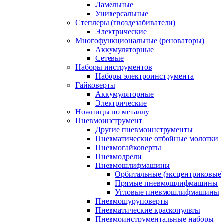
Ламельные
Универсальные
Степлеры (гвоздезабиватели)
Электрические
Многофункциональные (реноваторы)
Аккумуляторные
Сетевые
Наборы инструментов
Наборы электроинструмента
Гайковерты
Аккумуляторные
Электрические
Ножницы по металлу
Пневмоинструмент
Другие пневмоинструменты
Пневматические отбойные молотки
Пневмогайковерты
Пневмодрели
Пневмошлифмашины
Орбитальные (эксцентриковы
Прямые пневмошлифмашины
Угловые пневмошлифмашины
Пневмошуруповерты
Пневматические краскопульты
Пневмоинструментальные наборы