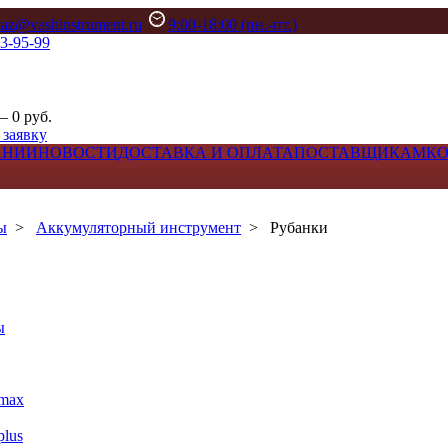
kaz@vashinstrument.ru
9:00-18:00 (пн.-пт.)
33-95-99
– 0 руб.
 заявку
АНИИ
НОВОСТИ
ДОСТАВКА И ОПЛАТА
ПОСТАВЩИКАМ
К
ы
>
Аккумуляторный инструмент
>
Рубанки
ы
max
lus