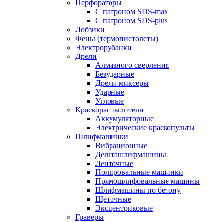
Перфораторы
С патроном SDS-max
С патроном SDS-plus
Лобзики
Фены (термопистолеты)
Электрорубанки
Дрели
Алмазного сверления
Безударные
Дрели-миксеры
Ударные
Угловые
Краскораспылители
Аккумуляторные
Электрические краскопульты
Шлифмашинки
Вибрационные
Дельташлифмашины
Ленточные
Полировальные машинки
Прямошлифовальные машины
Шлифмашины по бетону
Щеточные
Эксцентриковые
Граверы