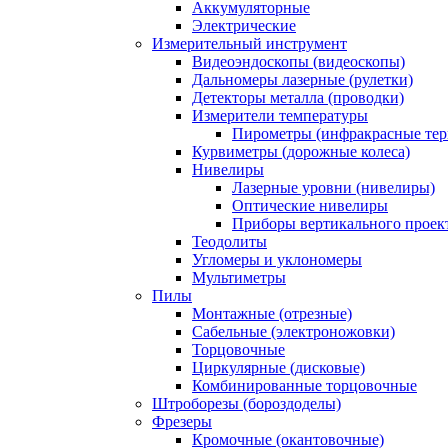
Аккумуляторные
Электрические
Измерительный инструмент
Видеоэндоскопы (видеоскопы)
Дальномеры лазерные (рулетки)
Детекторы металла (проводки)
Измерители температуры
Пирометры (инфракрасные те
Курвиметры (дорожные колеса)
Нивелиры
Лазерные уровни (нивелиры)
Оптические нивелиры
Приборы вертикального проек
Теодолиты
Угломеры и уклономеры
Мультиметры
Пилы
Монтажные (отрезные)
Сабельные (электроножовки)
Торцовочные
Циркулярные (дисковые)
Комбинированные торцовочные
Штроборезы (бороздоделы)
Фрезеры
Кромочные (окантовочные)