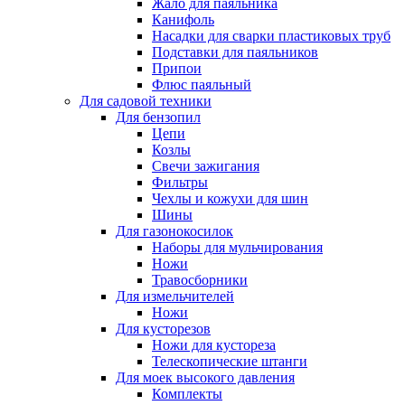
Жало для паяльника
Канифоль
Насадки для сварки пластиковых труб
Подставки для паяльников
Припои
Флюс паяльный
Для садовой техники
Для бензопил
Цепи
Козлы
Свечи зажигания
Фильтры
Чехлы и кожухи для шин
Шины
Для газонокосилок
Наборы для мульчирования
Ножи
Травосборники
Для измельчителей
Ножи
Для кусторезов
Ножи для кустореза
Телескопические штанги
Для моек высокого давления
Комплекты