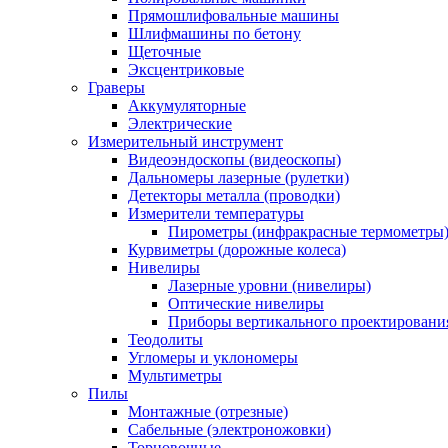
Прямошлифовальные машины
Шлифмашины по бетону
Щеточные
Эксцентриковые
Граверы
Аккумуляторные
Электрические
Измерительный инструмент
Видеоэндоскопы (видеоскопы)
Дальномеры лазерные (рулетки)
Детекторы металла (проводки)
Измерители температуры
Пирометры (инфракрасные термометры
Курвиметры (дорожные колеса)
Нивелиры
Лазерные уровни (нивелиры)
Оптические нивелиры
Приборы вертикального проектировани
Теодолиты
Угломеры и уклономеры
Мультиметры
Пилы
Монтажные (отрезные)
Сабельные (электроножовки)
Торцовочные