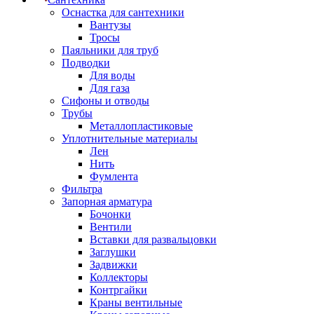
Оснастка для сантехники
Вантузы
Тросы
Паяльники для труб
Подводки
Для воды
Для газа
Сифоны и отводы
Трубы
Металлопластиковые
Уплотнительные материалы
Лен
Нить
Фумлента
Фильтра
Запорная арматура
Бочонки
Вентили
Вставки для развальцовки
Заглушки
Задвижки
Коллекторы
Контргайки
Краны вентильные