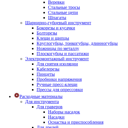
Веревки
Стальные тросы
Стальные цепи
Шпагаты
Шарнирно-губцевый инструмент
Бокорезы и кусачки
Болторезы
Клещи и щипцы
Круглогубцы, тонкогубцы, длинногубцы
Ножницы по металлу
Плоскогубцы и пассатижи
Электромонтажный инструмент
Для снятия изоляции
Кабелерезы
Пинцеты
Пробники напряжения
Ручные пресс-клещи
Прессы для опрессовки
Расходные материалы
Для инструмента
Для граверов
Наборы насадок
Насадки
Оснастка и приспособления
Для дрелей