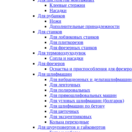
Клеевые стержни
Насадки
Для рубанков
Ножи
Дополнительные принадлежности
Для станков
Для лобзиковых станков
Для плиткорезов
Для фрезерных станков
Для термовоздуходувок
Сопла и насадки
Для фрезеров
Оснастка и приспособления для фрезеро
Для шлифмашин
Для вибрационных и дельташлифмашин
Для ленточных
Для полировальных
Для прямошлифовальных машин
Для угловых шлифмашин (болгарок)
Для шлифмашин по бетону
Для щеточных
Для эксцентриковых
Кольца переходные
Для шуруповертов и гайковертов