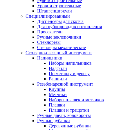
Рулетки строительные
Уровни строительные
Штангенциркули
Специализированный
Диспенсеры для скотча
Для трубопроводов и отопления
Просекатели
Ручные заклепочники
Стеклорезы
Степлеры механические
Столярно-слесарный инструмент
Напильники
Наборы напильников
Надфили
По металлу и дереву
Рашпили
Резьбонарезной инструмент
Клуппы
Метчики
Наборы плашек и метчиков
Плашки
Плашки и трещотки
Ручные дрели, коловороты
Ручные рубанки
Деревянные рубанки