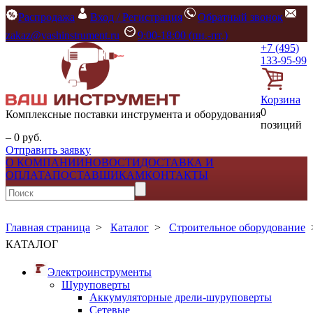
Распродажа
Вход / Регистрация
Обратный звонок
zakaz@vashinstrument.ru
9:00-18:00 (пн.-пт.)
+7 (495)
133-95-99
Корзина
0
Комплексные поставки инструмента и оборудования
позиций
– 0 руб.
Отправить заявку
О КОМПАНИИ
НОВОСТИ
ДОСТАВКА И
ОПЛАТА
ПОСТАВЩИКАМ
КОНТАКТЫ
Главная страница
>
Каталог
>
Строительное оборудование
КАТАЛОГ
Электроинструменты
Шуруповерты
Аккумуляторные дрели-шуруповерты
Сетевые