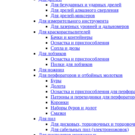
Для безударных и ударных дрелей
Для дрелей алмазного сверления
Для дрелей-миксеров
Для измерительного инструмента
Для лазерных уровней и дальномеров
Для краскораспылителей
Бачки и контейнеры
Оснастка и приспособления
Сопла и дюзы
Для лобзиков
Оснастка и приспособления
Пилки для лобзиков
Для ножниц
Для перфораторов и отбойных молотков
Буры
Долота
Оснастка и приспособления для перфор
Патроны и переходники для перфоратор
Коронки
Наборы буров и долот
Смазки
Для пил
Для дисковых, торцовочных и торцово
Для сабельных пил (электроножовок)
Для пистолетов монтажных