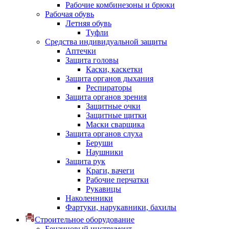
Рабочие комбинезоны и брюки
Рабочая обувь
Летняя обувь
Туфли
Средства индивидуальной защиты
Аптечки
Защита головы
Каски, каскетки
Защита органов дыхания
Респираторы
Защита органов зрения
Защитные очки
Защитные щитки
Маски сварщика
Защита органов слуха
Беруши
Наушники
Защита рук
Краги, вачеги
Рабочие перчатки
Рукавицы
Наколенники
Фартуки, нарукавники, бахилы
Строительное оборудование
Бензиновый инструмент