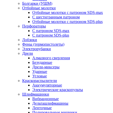
Болгарки (УШМ)
Отбойные молотки
Отбойные молотки с патроном SDS-max
С шестигранным патроном
Отбойные молотки с патроном SDS-plus
Перфораторы
С патроном SDS-max
С патроном SDS-plus
Лобзики
Фены (термопистолеты)
Электрорубанки
Дрели
Алмазного сверления
Безударные
Дрели-миксеры
Ударные
Угловые
Краскораспылители
Аккумуляторные
Электрические краскопульты
Шлифмашинки
Вибрационные
Дельташлифмашины
Ленточные
Полировальные машинки