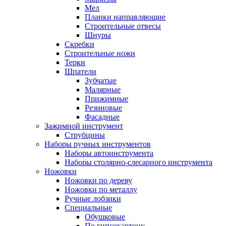
Мел
Планки направляющие
Строительные отвесы
Шнуры
Скребки
Строительные ножи
Терки
Шпатели
Зубчатые
Малярные
Прижимные
Резиновые
Фасадные
Зажимной инструмент
Струбцины
Наборы ручных инструментов
Наборы автоинструмента
Наборы столярно-слесарного инструмента
Ножовки
Ножовки по дереву
Ножовки по металлу
Ручные лобзики
Специальные
Обушковые
По гипсокартону