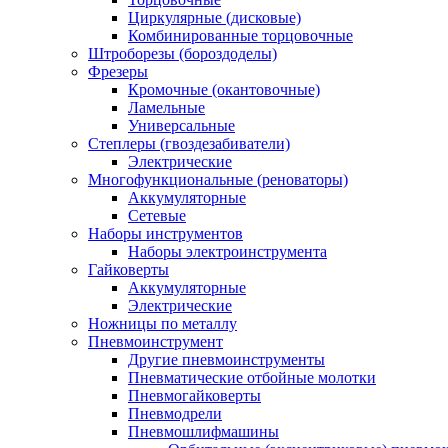
Циркулярные (дисковые)
Комбинированные торцовочные
Штроборезы (бороздоделы)
Фрезеры
Кромочные (окантовочные)
Ламельные
Универсальные
Степлеры (гвоздезабиватели)
Электрические
Многофункциональные (реноваторы)
Аккумуляторные
Сетевые
Наборы инструментов
Наборы электроинструмента
Гайковерты
Аккумуляторные
Электрические
Ножницы по металлу
Пневмоинструмент
Другие пневмоинструменты
Пневматические отбойные молотки
Пневмогайковерты
Пневмодрели
Пневмошлифмашины