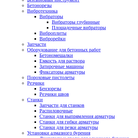
Бетонорезы
Вибротехника
Вибраторы
Вибраторы глубинные
Площадочные вибраторы
Виброплиты
Виброрейки
Запчасти
Оборудование для бетонных работ
Бетономешалки
Емкость для раствора
Затирочные машины
Фиксаторы арматуры
Пороховые пистолеты
Резчики
Бензорезы
Резчики швов
Станки
Запчасти для станков
Распиловочные
Станки для выпрямления арматуры
Станки для гибки арматуры
Станки для резки арматуры
Установки алмазного бурения