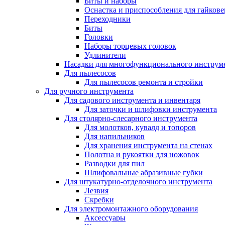
Биты и наборы
Оснастка и приспособления для гайкове
Переходники
Биты
Головки
Наборы торцевых головок
Удлинители
Насадки для многофункционального инструм
Для пылесосов
Для пылесосов ремонта и стройки
Для ручного инструмента
Для садового инструмента и инвентаря
Для заточки и шлифовки инструмента
Для столярно-слесарного инструмента
Для молотков, кувалд и топоров
Для напильников
Для хранения инструмента на стенах
Полотна и рукоятки для ножовок
Разводки для пил
Шлифовальные абразивные губки
Для штукатурно-отделочного инструмента
Лезвия
Скребки
Для электромонтажного оборудования
Аксессуары