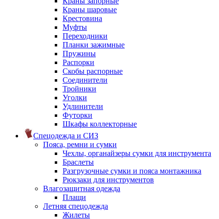
Краны запорные
Краны шаровые
Крестовина
Муфты
Переходники
Планки зажимные
Пружины
Распорки
Скобы распорные
Соединители
Тройники
Уголки
Удлинители
Футорки
Шкафы коллекторные
Спецодежда и СИЗ
Пояса, ремни и сумки
Чехлы, органайзеры сумки для инструмента
Браслеты
Разгрузочные сумки и пояса монтажника
Рюкзаки для инструментов
Влагозащитная одежда
Плащи
Летняя спецодежда
Жилеты