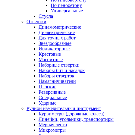
По пенобетону
Универсальные
Стусла
Отвертки
Динамометрические
Диэлектрические
Для точных работ
Звездообразные
Индикаторные
Крестовые
Магнитные
Наборные отвертки
Наборы бит и насадок
Наборы отверток
Намагничиватели
Плоские
Реверсивные
Специальные
Ударные
Ручной измерительный инструмент
Курвиметры (дорожные колеса)
Линейки, угольники, транспортиры
Мерная лента
Микрометры