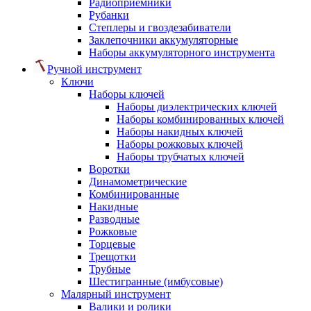
Радиоприемники
Рубанки
Степлеры и гвоздезабиватели
Заклепочники аккумуляторные
Наборы аккумуляторного инструмента
Ручной инструмент
Ключи
Наборы ключей
Наборы диэлектрических ключей
Наборы комбинированных ключей
Наборы накидных ключей
Наборы рожковых ключей
Наборы трубчатых ключей
Воротки
Динамометрические
Комбинированные
Накидные
Разводные
Рожковые
Торцевые
Трещотки
Трубные
Шестигранные (имбусовые)
Малярный инструмент
Валики и ролики