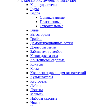
Садовый инструмент и инвентарь
Корнеудалители
Буры
Ведра
Оцинкованные
Пластиковые
Строительные
Вилы
Высоторезы
Грабли
Демонстрационные лотки
Дозаторы семян
Забиватели столбов
Катки для газона
Контейнеры садовые
Конусы
Косы
Крепления для подвязки растений
Культиваторы
Кусторезы
Лейки
Лопаты
Мотыги
Наборы садовые
Ножи