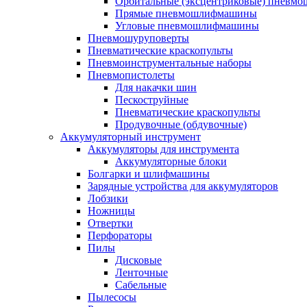
Орбитальные (эксцентриковые) пнев
Прямые пневмошлифмашины
Угловые пневмошлифмашины
Пневмошуруповерты
Пневматические краскопульты
Пневмоинструментальные наборы
Пневмопистолеты
Для накачки шин
Пескоструйные
Пневматические краскопульты
Продувочные (обдувочные)
Аккумуляторный инструмент
Аккумуляторы для инструмента
Аккумуляторные блоки
Болгарки и шлифмашины
Зарядные устройства для аккумуляторов
Лобзики
Ножницы
Отвертки
Перфораторы
Пилы
Дисковые
Ленточные
Сабельные
Пылесосы