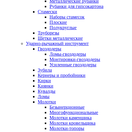
Металлические рубанки
Рубанки для гипсокартона
Стамески
Наборы стамесок
Плоские
Полукруглые
Труборезы
Щетки металлические
Ударно-рычажный инструмент
Гвоздодеры
Ломы-гвоздодеры
Монтировки-гвоздодеры
Усиленные гвоздодеры
Зубила
Кернеры и пробойники
Кирки
Киянки
Кувалды
Ломы
Молотки
Безынерционные
Многофункциональные
Молотки каменщика
Молотки кровельщика
Молотки-топоры