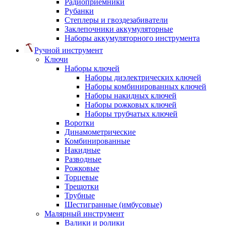
Радиоприемники
Рубанки
Степлеры и гвоздезабиватели
Заклепочники аккумуляторные
Наборы аккумуляторного инструмента
Ручной инструмент
Ключи
Наборы ключей
Наборы диэлектрических ключей
Наборы комбинированных ключей
Наборы накидных ключей
Наборы рожковых ключей
Наборы трубчатых ключей
Воротки
Динамометрические
Комбинированные
Накидные
Разводные
Рожковые
Торцевые
Трещотки
Трубные
Шестигранные (имбусовые)
Малярный инструмент
Валики и ролики