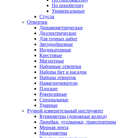
По пенобетону
Универсальные
Стусла
Отвертки
Динамометрические
Диэлектрические
Для точных работ
Звездообразные
Индикаторные
Крестовые
Магнитные
Наборные отвертки
Наборы бит и насадок
Наборы отверток
Намагничиватели
Плоские
Реверсивные
Специальные
Ударные
Ручной измерительный инструмент
Курвиметры (дорожные колеса)
Линейки, угольники, транспортиры
Мерная лента
Микрометры