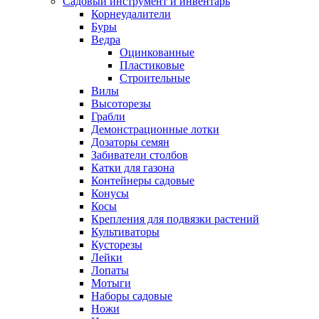
Садовый инструмент и инвентарь
Корнеудалители
Буры
Ведра
Оцинкованные
Пластиковые
Строительные
Вилы
Высоторезы
Грабли
Демонстрационные лотки
Дозаторы семян
Забиватели столбов
Катки для газона
Контейнеры садовые
Конусы
Косы
Крепления для подвязки растений
Культиваторы
Кусторезы
Лейки
Лопаты
Мотыги
Наборы садовые
Ножи