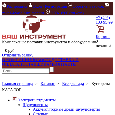
Распродажа
Вход / Регистрация
Обратный звонок
zakaz@vashinstrument.ru
9:00-18:00 (пн.-пт.)
+7 (495)
133-95-99
Корзина
0
Комплексные поставки инструмента и оборудования
позиций
– 0 руб.
Отправить заявку
О КОМПАНИИ
НОВОСТИ
ДОСТАВКА И
ОПЛАТА
ПОСТАВЩИКАМ
КОНТАКТЫ
Главная страница
>
Каталог
>
Все для сада
>
Кусторезы
КАТАЛОГ
Электроинструменты
Шуруповерты
Аккумуляторные дрели-шуруповерты
Сетевые