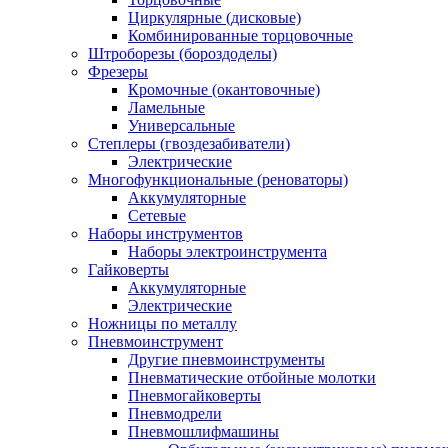
Циркулярные (дисковые)
Комбинированные торцовочные
Штроборезы (бороздоделы)
Фрезеры
Кромочные (окантовочные)
Ламельные
Универсальные
Степлеры (гвоздезабиватели)
Электрические
Многофункциональные (реноваторы)
Аккумуляторные
Сетевые
Наборы инструментов
Наборы электроинструмента
Гайковерты
Аккумуляторные
Электрические
Ножницы по металлу
Пневмоинструмент
Другие пневмоинструменты
Пневматические отбойные молотки
Пневмогайковерты
Пневмодрели
Пневмошлифмашины