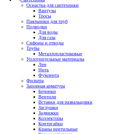
Оснастка для сантехники
Вантузы
Тросы
Паяльники для труб
Подводки
Для воды
Для газа
Сифоны и отводы
Трубы
Металлопластиковые
Уплотнительные материалы
Лен
Нить
Фумлента
Фильтра
Запорная арматура
Бочонки
Вентили
Вставки для развальцовки
Заглушки
Задвижки
Коллекторы
Контргайки
Краны вентильные