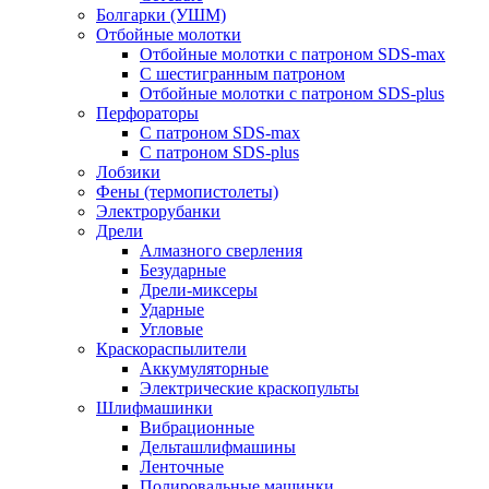
Болгарки (УШМ)
Отбойные молотки
Отбойные молотки с патроном SDS-max
С шестигранным патроном
Отбойные молотки с патроном SDS-plus
Перфораторы
С патроном SDS-max
С патроном SDS-plus
Лобзики
Фены (термопистолеты)
Электрорубанки
Дрели
Алмазного сверления
Безударные
Дрели-миксеры
Ударные
Угловые
Краскораспылители
Аккумуляторные
Электрические краскопульты
Шлифмашинки
Вибрационные
Дельташлифмашины
Ленточные
Полировальные машинки