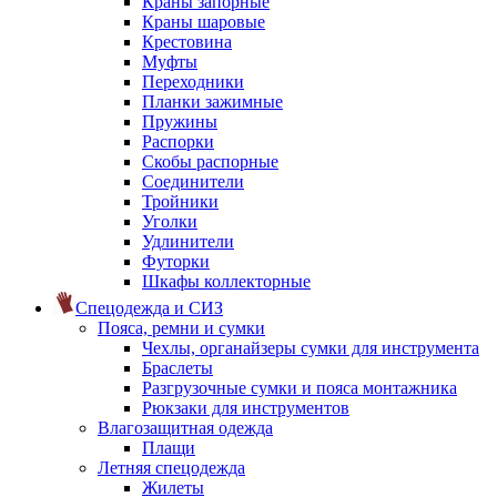
Краны запорные
Краны шаровые
Крестовина
Муфты
Переходники
Планки зажимные
Пружины
Распорки
Скобы распорные
Соединители
Тройники
Уголки
Удлинители
Футорки
Шкафы коллекторные
Спецодежда и СИЗ
Пояса, ремни и сумки
Чехлы, органайзеры сумки для инструмента
Браслеты
Разгрузочные сумки и пояса монтажника
Рюкзаки для инструментов
Влагозащитная одежда
Плащи
Летняя спецодежда
Жилеты