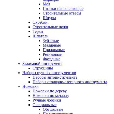
Мел
Планки направляющие
Строительные отвесы
Шнуры
Скребки
Строительные ножи
Терки
Шпатели
Зубчатые
Малярные
Прижимные
Резиновые
Фасадные
Зажимной инструмент
Струбцины
Наборы ручных инструментов
Наборы автоинструмента
Наборы столярно-слесарного инструмента
Ножовки
Ножовки по дереву
Ножовки по металлу
Ручные лобзики
Специальные
Обушковые
По гипсокартону