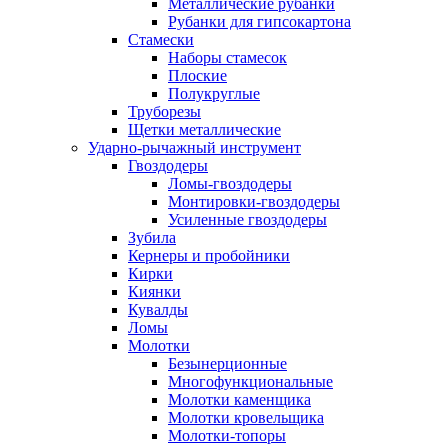
Металлические рубанки
Рубанки для гипсокартона
Стамески
Наборы стамесок
Плоские
Полукруглые
Труборезы
Щетки металлические
Ударно-рычажный инструмент
Гвоздодеры
Ломы-гвоздодеры
Монтировки-гвоздодеры
Усиленные гвоздодеры
Зубила
Кернеры и пробойники
Кирки
Киянки
Кувалды
Ломы
Молотки
Безынерционные
Многофункциональные
Молотки каменщика
Молотки кровельщика
Молотки-топоры