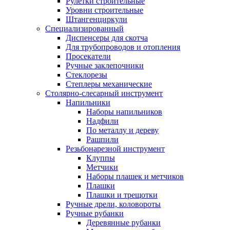
Рулетки строительные
Уровни строительные
Штангенциркули
Специализированный
Диспенсеры для скотча
Для трубопроводов и отопления
Просекатели
Ручные заклепочники
Стеклорезы
Степлеры механические
Столярно-слесарный инструмент
Напильники
Наборы напильников
Надфили
По металлу и дереву
Рашпили
Резьбонарезной инструмент
Клуппы
Метчики
Наборы плашек и метчиков
Плашки
Плашки и трещотки
Ручные дрели, коловороты
Ручные рубанки
Деревянные рубанки