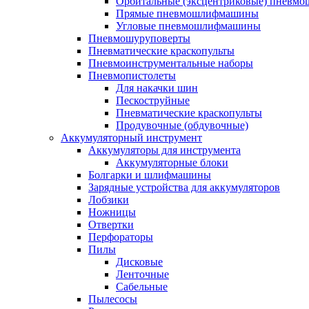
Орбитальные (эксцентриковые) пнев
Прямые пневмошлифмашины
Угловые пневмошлифмашины
Пневмошуруповерты
Пневматические краскопульты
Пневмоинструментальные наборы
Пневмопистолеты
Для накачки шин
Пескоструйные
Пневматические краскопульты
Продувочные (обдувочные)
Аккумуляторный инструмент
Аккумуляторы для инструмента
Аккумуляторные блоки
Болгарки и шлифмашины
Зарядные устройства для аккумуляторов
Лобзики
Ножницы
Отвертки
Перфораторы
Пилы
Дисковые
Ленточные
Сабельные
Пылесосы