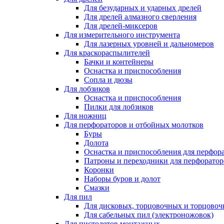
Для безударных и ударных дрелей
Для дрелей алмазного сверления
Для дрелей-миксеров
Для измерительного инструмента
Для лазерных уровней и дальномеров
Для краскораспылителей
Бачки и контейнеры
Оснастка и приспособления
Сопла и дюзы
Для лобзиков
Оснастка и приспособления
Пилки для лобзиков
Для ножниц
Для перфораторов и отбойных молотков
Буры
Долота
Оснастка и приспособления для перфор
Патроны и переходники для перфоратор
Коронки
Наборы буров и долот
Смазки
Для пил
Для дисковых, торцовочных и торцово
Для сабельных пил (электроножовок)
Для пистолетов монтажных