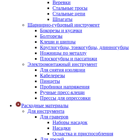
Веревки
Стальные тросы
Стальные цепи
Шпагаты
Шарнирно-губцевый инструмент
Бокорезы и кусачки
Болторезы
Клещи и щипцы
Круглогубцы, тонкогубцы, длинногубцы
Ножницы по металлу
Плоскогубцы и пассатижи
Электромонтажный инструмент
Для снятия изоляции
Кабелерезы
Пинцеты
Пробники напряжения
Ручные пресс-клещи
Прессы для опрессовки
Расходные материалы
Для инструмента
Для граверов
Наборы насадок
Насадки
Оснастка и приспособления
Для дрелей