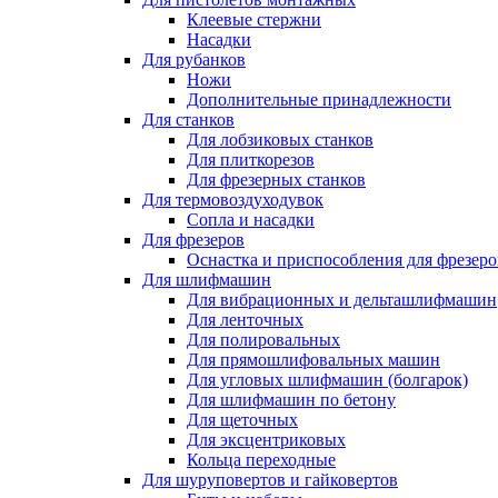
Клеевые стержни
Насадки
Для рубанков
Ножи
Дополнительные принадлежности
Для станков
Для лобзиковых станков
Для плиткорезов
Для фрезерных станков
Для термовоздуходувок
Сопла и насадки
Для фрезеров
Оснастка и приспособления для фрезеро
Для шлифмашин
Для вибрационных и дельташлифмашин
Для ленточных
Для полировальных
Для прямошлифовальных машин
Для угловых шлифмашин (болгарок)
Для шлифмашин по бетону
Для щеточных
Для эксцентриковых
Кольца переходные
Для шуруповертов и гайковертов