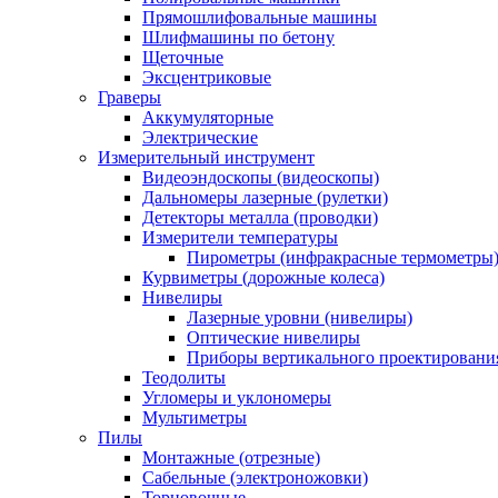
Прямошлифовальные машины
Шлифмашины по бетону
Щеточные
Эксцентриковые
Граверы
Аккумуляторные
Электрические
Измерительный инструмент
Видеоэндоскопы (видеоскопы)
Дальномеры лазерные (рулетки)
Детекторы металла (проводки)
Измерители температуры
Пирометры (инфракрасные термометры
Курвиметры (дорожные колеса)
Нивелиры
Лазерные уровни (нивелиры)
Оптические нивелиры
Приборы вертикального проектировани
Теодолиты
Угломеры и уклономеры
Мультиметры
Пилы
Монтажные (отрезные)
Сабельные (электроножовки)
Торцовочные