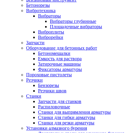
Бетонорезы
Вибротехника
Вибраторы
Вибраторы глубинные
Площадочные вибраторы
Виброплиты
Виброрейки
Запчасти
Оборудование для бетонных работ
Бетономешалки
Емкость для раствора
Затирочные машины
Фиксаторы арматуры
Пороховые пистолеты
Резчики
Бензорезы
Резчики швов
Станки
Запчасти для станков
Распиловочные
Станки для выпрямления арматуры
Станки для гибки арматуры
Станки для резки арматуры
Установки алмазного бурения