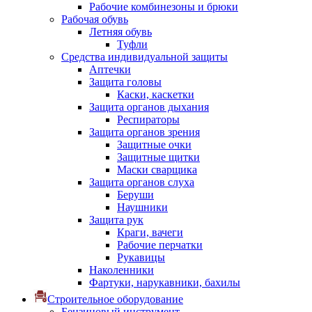
Рабочие комбинезоны и брюки
Рабочая обувь
Летняя обувь
Туфли
Средства индивидуальной защиты
Аптечки
Защита головы
Каски, каскетки
Защита органов дыхания
Респираторы
Защита органов зрения
Защитные очки
Защитные щитки
Маски сварщика
Защита органов слуха
Беруши
Наушники
Защита рук
Краги, вачеги
Рабочие перчатки
Рукавицы
Наколенники
Фартуки, нарукавники, бахилы
Строительное оборудование
Бензиновый инструмент