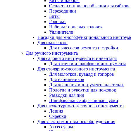
Биты и наборы
Оснастка и приспособления для гайкове
Переходники
Биты
Головки
Наборы торцевых головок
Удлинители
Насадки для многофункционального инструм
Для пылесосов
Для пылесосов ремонта и стройки
Для ручного инструмента
Для садового инструмента и инвентаря
Для заточки и шлифовки инструмента
Для столярно-слесарного инструмента
Для молотков, кувалд и топоров
Для напильников
Для хранения инструмента на стенах
Полотна и рукоятки для ножовок
Разводки для пил
Шлифовальные абразивные губки
Для штукатурно-отделочного инструмента
Лезвия
Скребки
Для электромонтажного оборудования
Аксессуары