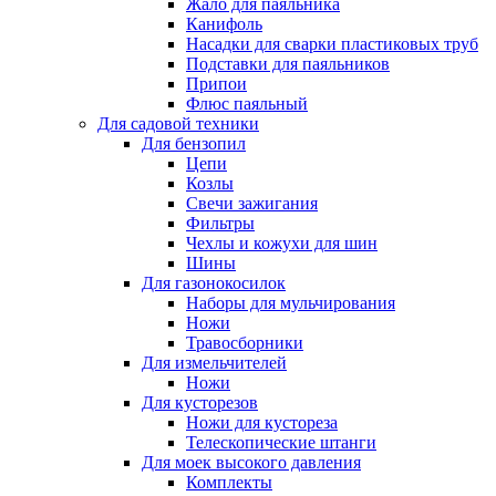
Жало для паяльника
Канифоль
Насадки для сварки пластиковых труб
Подставки для паяльников
Припои
Флюс паяльный
Для садовой техники
Для бензопил
Цепи
Козлы
Свечи зажигания
Фильтры
Чехлы и кожухи для шин
Шины
Для газонокосилок
Наборы для мульчирования
Ножи
Травосборники
Для измельчителей
Ножи
Для кусторезов
Ножи для кустореза
Телескопические штанги
Для моек высокого давления
Комплекты