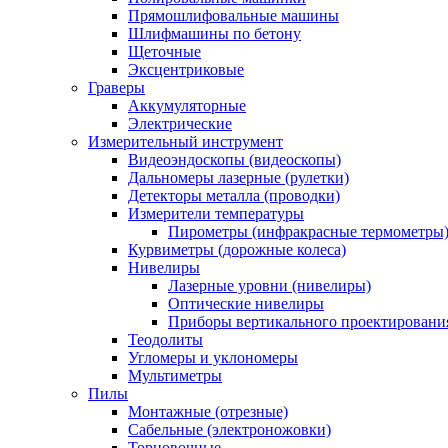
Прямошлифовальные машины
Шлифмашины по бетону
Щеточные
Эксцентриковые
Граверы
Аккумуляторные
Электрические
Измерительный инструмент
Видеоэндоскопы (видеоскопы)
Дальномеры лазерные (рулетки)
Детекторы металла (проводки)
Измерители температуры
Пирометры (инфракрасные термометры
Курвиметры (дорожные колеса)
Нивелиры
Лазерные уровни (нивелиры)
Оптические нивелиры
Приборы вертикального проектировани
Теодолиты
Угломеры и уклономеры
Мультиметры
Пилы
Монтажные (отрезные)
Сабельные (электроножовки)
Торцовочные