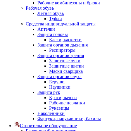
Рабочие комбинезоны и брюки
Рабочая обувь
Летняя обувь
Туфли
Средства индивидуальной защиты
Аптечки
Защита головы
Каски, каскетки
Защита органов дыхания
Респираторы
Защита органов зрения
Защитные очки
Защитные щитки
Маски сварщика
Защита органов слуха
Беруши
Наушники
Защита рук
Краги, вачеги
Рабочие перчатки
Рукавицы
Наколенники
Фартуки, нарукавники, бахилы
Строительное оборудование
Бензиновый инструмент