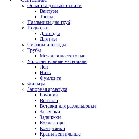
Оснастка для сантехники
Вантузы
Тросы
Паяльники для труб
Подводки
Для воды
Для газа
Сифоны и отводы
Трубы
Металлопластиковые
Уплотнительные материалы
Лен
Нить
Фумлента
Фильтра
Запорная арматура
Бочонки
Вентили
Вставки для развальцовки
Заглушки
Задвижки
Коллекторы
Контргайки
Краны вентильные