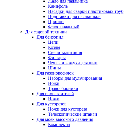
Жало для паяльника
Канифоль
Насадки для сварки пластиковых труб
Подставки для паяльников
Припои
Флюс паяльный
Для садовой техники
Для бензопил
Цепи
Козлы
Свечи зажигания
Фильтры
Чехлы и кожухи для шин
Шины
Для газонокосилок
Наборы для мульчирования
Ножи
Травосборники
Для измельчителей
Ножи
Для кусторезов
Ножи для кустореза
Телескопические штанги
Для моек высокого давления
Комплекты