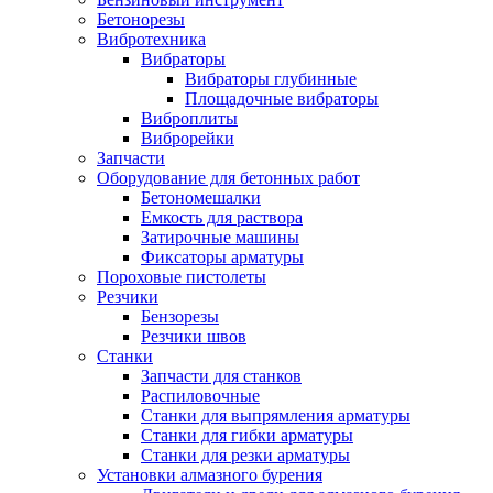
Бетонорезы
Вибротехника
Вибраторы
Вибраторы глубинные
Площадочные вибраторы
Виброплиты
Виброрейки
Запчасти
Оборудование для бетонных работ
Бетономешалки
Емкость для раствора
Затирочные машины
Фиксаторы арматуры
Пороховые пистолеты
Резчики
Бензорезы
Резчики швов
Станки
Запчасти для станков
Распиловочные
Станки для выпрямления арматуры
Станки для гибки арматуры
Станки для резки арматуры
Установки алмазного бурения