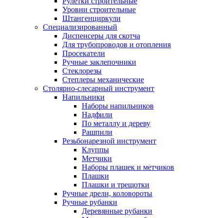
Рулетки строительные
Уровни строительные
Штангенциркули
Специализированный
Диспенсеры для скотча
Для трубопроводов и отопления
Просекатели
Ручные заклепочники
Стеклорезы
Степлеры механические
Столярно-слесарный инструмент
Напильники
Наборы напильников
Надфили
По металлу и дереву
Рашпили
Резьбонарезной инструмент
Клуппы
Метчики
Наборы плашек и метчиков
Плашки
Плашки и трещотки
Ручные дрели, коловороты
Ручные рубанки
Деревянные рубанки