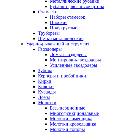
Металлические рубанки
Рубанки для гипсокартона
Стамески
Наборы стамесок
Плоские
Полукруглые
Труборезы
Щетки металлические
Ударно-рычажный инструмент
Гвоздодеры
Ломы-гвоздодеры
Монтировки-гвоздодеры
Усиленные гвоздодеры
Зубила
Кернеры и пробойники
Кирки
Киянки
Кувалды
Ломы
Молотки
Безынерционные
Многофункциональные
Молотки каменщика
Молотки кровельщика
Молотки-топоры