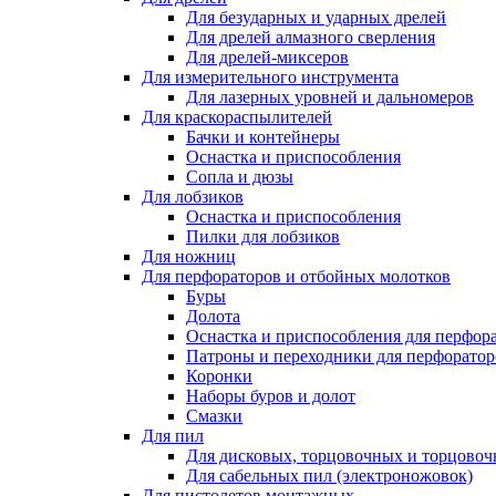
Для безударных и ударных дрелей
Для дрелей алмазного сверления
Для дрелей-миксеров
Для измерительного инструмента
Для лазерных уровней и дальномеров
Для краскораспылителей
Бачки и контейнеры
Оснастка и приспособления
Сопла и дюзы
Для лобзиков
Оснастка и приспособления
Пилки для лобзиков
Для ножниц
Для перфораторов и отбойных молотков
Буры
Долота
Оснастка и приспособления для перфор
Патроны и переходники для перфоратор
Коронки
Наборы буров и долот
Смазки
Для пил
Для дисковых, торцовочных и торцово
Для сабельных пил (электроножовок)
Для пистолетов монтажных