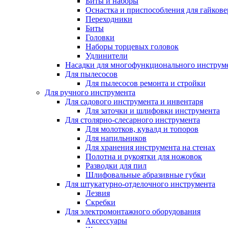
Биты и наборы
Оснастка и приспособления для гайкове
Переходники
Биты
Головки
Наборы торцевых головок
Удлинители
Насадки для многофункционального инструм
Для пылесосов
Для пылесосов ремонта и стройки
Для ручного инструмента
Для садового инструмента и инвентаря
Для заточки и шлифовки инструмента
Для столярно-слесарного инструмента
Для молотков, кувалд и топоров
Для напильников
Для хранения инструмента на стенах
Полотна и рукоятки для ножовок
Разводки для пил
Шлифовальные абразивные губки
Для штукатурно-отделочного инструмента
Лезвия
Скребки
Для электромонтажного оборудования
Аксессуары