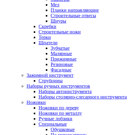
Мел
Планки направляющие
Строительные отвесы
Шнуры
Скребки
Строительные ножи
Терки
Шпатели
Зубчатые
Малярные
Прижимные
Резиновые
Фасадные
Зажимной инструмент
Струбцины
Наборы ручных инструментов
Наборы автоинструмента
Наборы столярно-слесарного инструмента
Ножовки
Ножовки по дереву
Ножовки по металлу
Ручные лобзики
Специальные
Обушковые
По гипсокартону