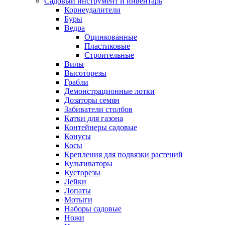
Садовый инструмент и инвентарь
Корнеудалители
Буры
Ведра
Оцинкованные
Пластиковые
Строительные
Вилы
Высоторезы
Грабли
Демонстрационные лотки
Дозаторы семян
Забиватели столбов
Катки для газона
Контейнеры садовые
Конусы
Косы
Крепления для подвязки растений
Культиваторы
Кусторезы
Лейки
Лопаты
Мотыги
Наборы садовые
Ножи