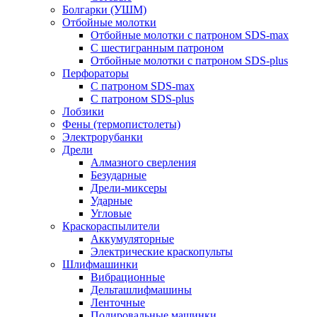
Болгарки (УШМ)
Отбойные молотки
Отбойные молотки с патроном SDS-max
С шестигранным патроном
Отбойные молотки с патроном SDS-plus
Перфораторы
С патроном SDS-max
С патроном SDS-plus
Лобзики
Фены (термопистолеты)
Электрорубанки
Дрели
Алмазного сверления
Безударные
Дрели-миксеры
Ударные
Угловые
Краскораспылители
Аккумуляторные
Электрические краскопульты
Шлифмашинки
Вибрационные
Дельташлифмашины
Ленточные
Полировальные машинки