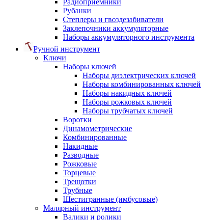
Радиоприемники
Рубанки
Степлеры и гвоздезабиватели
Заклепочники аккумуляторные
Наборы аккумуляторного инструмента
Ручной инструмент
Ключи
Наборы ключей
Наборы диэлектрических ключей
Наборы комбинированных ключей
Наборы накидных ключей
Наборы рожковых ключей
Наборы трубчатых ключей
Воротки
Динамометрические
Комбинированные
Накидные
Разводные
Рожковые
Торцевые
Трещотки
Трубные
Шестигранные (имбусовые)
Малярный инструмент
Валики и ролики