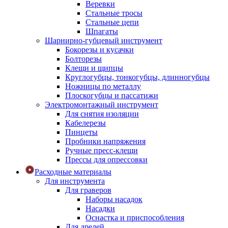
Веревки
Стальные тросы
Стальные цепи
Шпагаты
Шарнирно-губцевый инструмент
Бокорезы и кусачки
Болторезы
Клещи и щипцы
Круглогубцы, тонкогубцы, длинногубцы
Ножницы по металлу
Плоскогубцы и пассатижи
Электромонтажный инструмент
Для снятия изоляции
Кабелерезы
Пинцеты
Пробники напряжения
Ручные пресс-клещи
Прессы для опрессовки
Расходные материалы
Для инструмента
Для граверов
Наборы насадок
Насадки
Оснастка и приспособления
Для дрелей