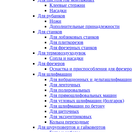
Клеевые стержни
Насадки
Для рубанков
Ножи
Дополнительные принадлежности
Для станков
Для лобзиковых станков
Для плиткорезов
Для фрезерных станков
Для термовоздуходувок
Сопла и насадки
Для фрезеров
Оснастка и приспособления для фрезеро
Для шлифмашин
Для вибрационных и дельташлифмашин
Для ленточных
Для полировальных
Для прямошлифовальных машин
Для угловых шлифмашин (болгарок)
Для шлифмашин по бетону
Для щеточных
Для эксцентриковых
Кольца переходные
Для шуруповертов и гайковертов