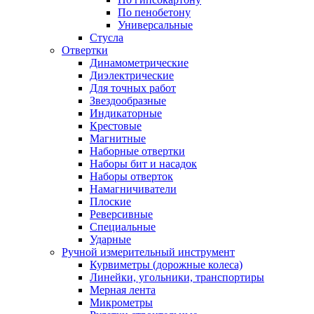
По пенобетону
Универсальные
Стусла
Отвертки
Динамометрические
Диэлектрические
Для точных работ
Звездообразные
Индикаторные
Крестовые
Магнитные
Наборные отвертки
Наборы бит и насадок
Наборы отверток
Намагничиватели
Плоские
Реверсивные
Специальные
Ударные
Ручной измерительный инструмент
Курвиметры (дорожные колеса)
Линейки, угольники, транспортиры
Мерная лента
Микрометры