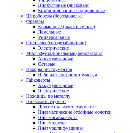
Циркулярные (дисковые)
Комбинированные торцовочные
Штроборезы (бороздоделы)
Фрезеры
Кромочные (окантовочные)
Ламельные
Универсальные
Степлеры (гвоздезабиватели)
Электрические
Многофункциональные (реноваторы)
Аккумуляторные
Сетевые
Наборы инструментов
Наборы электроинструмента
Гайковерты
Аккумуляторные
Электрические
Ножницы по металлу
Пневмоинструмент
Другие пневмоинструменты
Пневматические отбойные молотки
Пневмогайковерты
Пневмодрели
Пневмошлифмашины