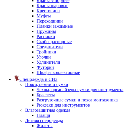
Краны запорные
Краны шаровые
Крестовина
Муфты
Переходники
Планки зажимные
Пружины
Распорки
Скобы распорные
Соединители
Тройники
Уголки
Удлинители
Футорки
Шкафы коллекторные
Спецодежда и СИЗ
Пояса, ремни и сумки
Чехлы, органайзеры сумки для инструмента
Браслеты
Разгрузочные сумки и пояса монтажника
Рюкзаки для инструментов
Влагозащитная одежда
Плащи
Летняя спецодежда
Жилеты