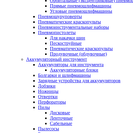
Орбитальные (эксцентриковые) пнев
Прямые пневмошлифмашины
Угловые пневмошлифмашины
Пневмошуруповерты
Пневматические краскопульты
Пневмоинструментальные наборы
Пневмопистолеты
Для накачки шин
Пескоструйные
Пневматические краскопульты
Продувочные (обдувочные)
Аккумуляторный инструмент
Аккумуляторы для инструмента
Аккумуляторные блоки
Болгарки и шлифмашины
Зарядные устройства для аккумуляторов
Лобзики
Ножницы
Отвертки
Перфораторы
Пилы
Дисковые
Ленточные
Сабельные
Пылесосы