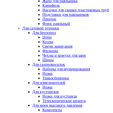
Жало для паяльника
Канифоль
Насадки для сварки пластиковых труб
Подставки для паяльников
Припои
Флюс паяльный
Для садовой техники
Для бензопил
Цепи
Козлы
Свечи зажигания
Фильтры
Чехлы и кожухи для шин
Шины
Для газонокосилок
Наборы для мульчирования
Ножи
Травосборники
Для измельчителей
Ножи
Для кусторезов
Ножи для кустореза
Телескопические штанги
Для моек высокого давления
Комплекты