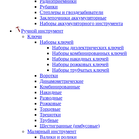
Радиоприемники
Рубанки
Степлеры и гвоздезабиватели
Заклепочники аккумуляторные
Наборы аккумуляторного инструмента
Ручной инструмент
Ключи
Наборы ключей
Наборы диэлектрических ключей
Наборы комбинированных ключей
Наборы накидных ключей
Наборы рожковых ключей
Наборы трубчатых ключей
Воротки
Динамометрические
Комбинированные
Накидные
Разводные
Рожковые
Торцевые
Трещотки
Трубные
Шестигранные (имбусовые)
Малярный инструмент
Валики и ролики