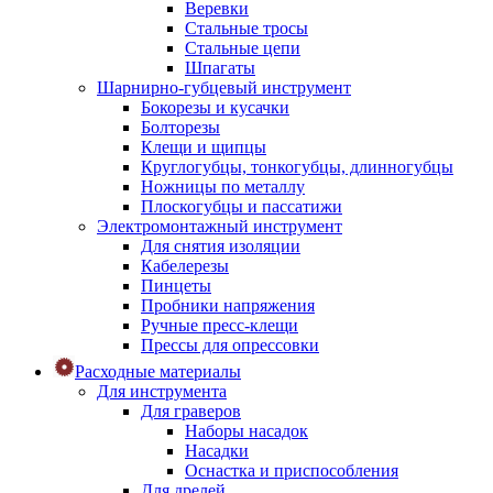
Веревки
Стальные тросы
Стальные цепи
Шпагаты
Шарнирно-губцевый инструмент
Бокорезы и кусачки
Болторезы
Клещи и щипцы
Круглогубцы, тонкогубцы, длинногубцы
Ножницы по металлу
Плоскогубцы и пассатижи
Электромонтажный инструмент
Для снятия изоляции
Кабелерезы
Пинцеты
Пробники напряжения
Ручные пресс-клещи
Прессы для опрессовки
Расходные материалы
Для инструмента
Для граверов
Наборы насадок
Насадки
Оснастка и приспособления
Для дрелей