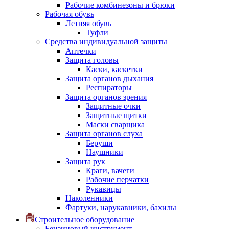
Рабочие комбинезоны и брюки
Рабочая обувь
Летняя обувь
Туфли
Средства индивидуальной защиты
Аптечки
Защита головы
Каски, каскетки
Защита органов дыхания
Респираторы
Защита органов зрения
Защитные очки
Защитные щитки
Маски сварщика
Защита органов слуха
Беруши
Наушники
Защита рук
Краги, вачеги
Рабочие перчатки
Рукавицы
Наколенники
Фартуки, нарукавники, бахилы
Строительное оборудование
Бензиновый инструмент