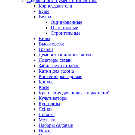
Садовый инструмент и инвентарь
Корнеудалители
Буры
Ведра
Оцинкованные
Пластиковые
Строительные
Вилы
Высоторезы
Грабли
Демонстрационные лотки
Дозаторы семян
Забиватели столбов
Катки для газона
Контейнеры садовые
Конусы
Косы
Крепления для подвязки растений
Культиваторы
Кусторезы
Лейки
Лопаты
Мотыги
Наборы садовые
Ножи