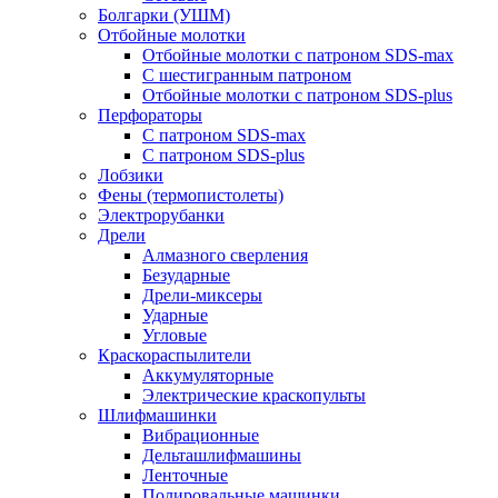
Болгарки (УШМ)
Отбойные молотки
Отбойные молотки с патроном SDS-max
С шестигранным патроном
Отбойные молотки с патроном SDS-plus
Перфораторы
С патроном SDS-max
С патроном SDS-plus
Лобзики
Фены (термопистолеты)
Электрорубанки
Дрели
Алмазного сверления
Безударные
Дрели-миксеры
Ударные
Угловые
Краскораспылители
Аккумуляторные
Электрические краскопульты
Шлифмашинки
Вибрационные
Дельташлифмашины
Ленточные
Полировальные машинки