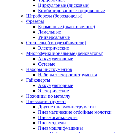
Циркулярные (дисковые)
Комбинированные торцовочные
Штроборезы (бороздоделы)
Фрезеры
Кромочные (окантовочные)
Ламельные
Универсальные
Степлеры (гвоздезабиватели)
Электрические
Многофункциональные (реноваторы)
Аккумуляторные
Сетевые
Наборы инструментов
Наборы электроинструмента
Гайковерты
Аккумуляторные
Электрические
Ножницы по металлу
Пневмоинструмент
Другие пневмоинструменты
Пневматические отбойные молотки
Пневмогайковерты
Пневмодрели
Пневмошлифмашины