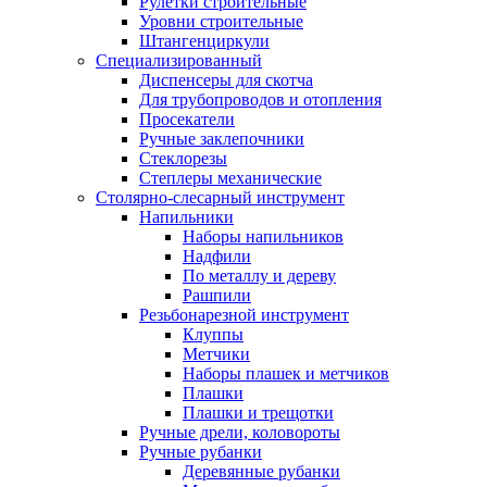
Рулетки строительные
Уровни строительные
Штангенциркули
Специализированный
Диспенсеры для скотча
Для трубопроводов и отопления
Просекатели
Ручные заклепочники
Стеклорезы
Степлеры механические
Столярно-слесарный инструмент
Напильники
Наборы напильников
Надфили
По металлу и дереву
Рашпили
Резьбонарезной инструмент
Клуппы
Метчики
Наборы плашек и метчиков
Плашки
Плашки и трещотки
Ручные дрели, коловороты
Ручные рубанки
Деревянные рубанки