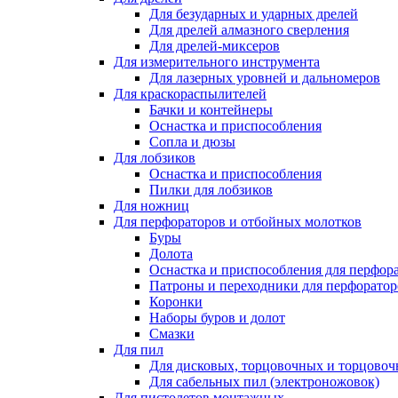
Для безударных и ударных дрелей
Для дрелей алмазного сверления
Для дрелей-миксеров
Для измерительного инструмента
Для лазерных уровней и дальномеров
Для краскораспылителей
Бачки и контейнеры
Оснастка и приспособления
Сопла и дюзы
Для лобзиков
Оснастка и приспособления
Пилки для лобзиков
Для ножниц
Для перфораторов и отбойных молотков
Буры
Долота
Оснастка и приспособления для перфор
Патроны и переходники для перфоратор
Коронки
Наборы буров и долот
Смазки
Для пил
Для дисковых, торцовочных и торцово
Для сабельных пил (электроножовок)
Для пистолетов монтажных