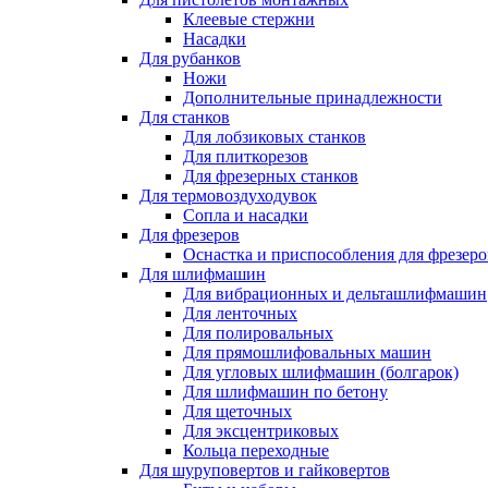
Клеевые стержни
Насадки
Для рубанков
Ножи
Дополнительные принадлежности
Для станков
Для лобзиковых станков
Для плиткорезов
Для фрезерных станков
Для термовоздуходувок
Сопла и насадки
Для фрезеров
Оснастка и приспособления для фрезеро
Для шлифмашин
Для вибрационных и дельташлифмашин
Для ленточных
Для полировальных
Для прямошлифовальных машин
Для угловых шлифмашин (болгарок)
Для шлифмашин по бетону
Для щеточных
Для эксцентриковых
Кольца переходные
Для шуруповертов и гайковертов