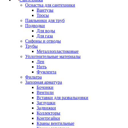
Оснастка для сантехники
Вантузы
Тросы
Паяльники для труб
Подводки
Для воды
Для газа
Сифоны и отводы
Трубы
Металлопластиковые
Уплотнительные материалы
Лен
Нить
Фумлента
Фильтра
Запорная арматура
Бочонки
Вентили
Вставки для развальцовки
Заглушки
Задвижки
Коллекторы
Контргайки
Краны вентильные