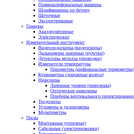
Прямошлифовальные машины
Шлифмашины по бетону
Щеточные
Эксцентриковые
Граверы
Аккумуляторные
Электрические
Измерительный инструмент
Видеоэндоскопы (видеоскопы)
Дальномеры лазерные (рулетки)
Детекторы металла (проводки)
Измерители температуры
Пирометры (инфракрасные термометры
Курвиметры (дорожные колеса)
Нивелиры
Лазерные уровни (нивелиры)
Оптические нивелиры
Приборы вертикального проектировани
Теодолиты
Угломеры и уклономеры
Мультиметры
Пилы
Монтажные (отрезные)
Сабельные (электроножовки)
Торцовочные