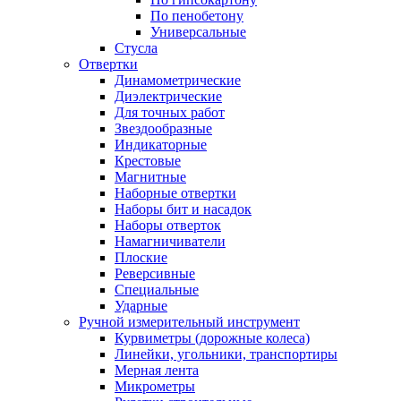
По пенобетону
Универсальные
Стусла
Отвертки
Динамометрические
Диэлектрические
Для точных работ
Звездообразные
Индикаторные
Крестовые
Магнитные
Наборные отвертки
Наборы бит и насадок
Наборы отверток
Намагничиватели
Плоские
Реверсивные
Специальные
Ударные
Ручной измерительный инструмент
Курвиметры (дорожные колеса)
Линейки, угольники, транспортиры
Мерная лента
Микрометры