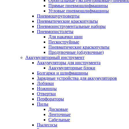
Орбитальные (эксцентриковые) пнев
Прямые пневмошлифмашины
Угловые пневмошлифмашины
Пневмошуруповерты
Пневматические краскопульты
Пневмоинструментальные наборы
Пневмопистолеты
Для накачки шин
Пескоструйные
Пневматические краскопульты
Продувочные (обдувочные)
Аккумуляторный инструмент
Аккумуляторы для инструмента
Аккумуляторные блоки
Болгарки и шлифмашины
Зарядные устройства для аккумуляторов
Лобзики
Ножницы
Отвертки
Перфораторы
Пилы
Дисковые
Ленточные
Сабельные
Пылесосы