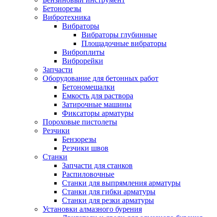
Бетонорезы
Вибротехника
Вибраторы
Вибраторы глубинные
Площадочные вибраторы
Виброплиты
Виброрейки
Запчасти
Оборудование для бетонных работ
Бетономешалки
Емкость для раствора
Затирочные машины
Фиксаторы арматуры
Пороховые пистолеты
Резчики
Бензорезы
Резчики швов
Станки
Запчасти для станков
Распиловочные
Станки для выпрямления арматуры
Станки для гибки арматуры
Станки для резки арматуры
Установки алмазного бурения