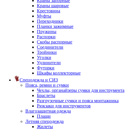
Краны запорные
Краны шаровые
Крестовина
Муфты
Переходники
Планки зажимные
Пружины
Распорки
Скобы распорные
Соединители
Тройники
Уголки
Удлинители
Футорки
Шкафы коллекторные
Спецодежда и СИЗ
Пояса, ремни и сумки
Чехлы, органайзеры сумки для инструмента
Браслеты
Разгрузочные сумки и пояса монтажника
Рюкзаки для инструментов
Влагозащитная одежда
Плащи
Летняя спецодежда
Жилеты