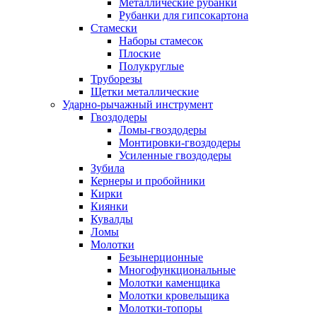
Металлические рубанки
Рубанки для гипсокартона
Стамески
Наборы стамесок
Плоские
Полукруглые
Труборезы
Щетки металлические
Ударно-рычажный инструмент
Гвоздодеры
Ломы-гвоздодеры
Монтировки-гвоздодеры
Усиленные гвоздодеры
Зубила
Кернеры и пробойники
Кирки
Киянки
Кувалды
Ломы
Молотки
Безынерционные
Многофункциональные
Молотки каменщика
Молотки кровельщика
Молотки-топоры