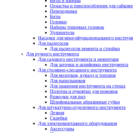
Биты и наборы
Оснастка и приспособления для гайкове
Переходники
Биты
Головки
Наборы торцевых головок
Удлинители
Насадки для многофункционального инструм
Для пылесосов
Для пылесосов ремонта и стройки
Для ручного инструмента
Для садового инструмента и инвентаря
Для заточки и шлифовки инструмента
Для столярно-слесарного инструмента
Для молотков, кувалд и топоров
Для напильников
Для хранения инструмента на стенах
Полотна и рукоятки для ножовок
Разводки для пил
Шлифовальные абразивные губки
Для штукатурно-отделочного инструмента
Лезвия
Скребки
Для электромонтажного оборудования
Аксессуары