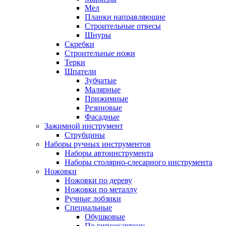
Мел
Планки направляющие
Строительные отвесы
Шнуры
Скребки
Строительные ножи
Терки
Шпатели
Зубчатые
Малярные
Прижимные
Резиновые
Фасадные
Зажимной инструмент
Струбцины
Наборы ручных инструментов
Наборы автоинструмента
Наборы столярно-слесарного инструмента
Ножовки
Ножовки по дереву
Ножовки по металлу
Ручные лобзики
Специальные
Обушковые
По гипсокартону