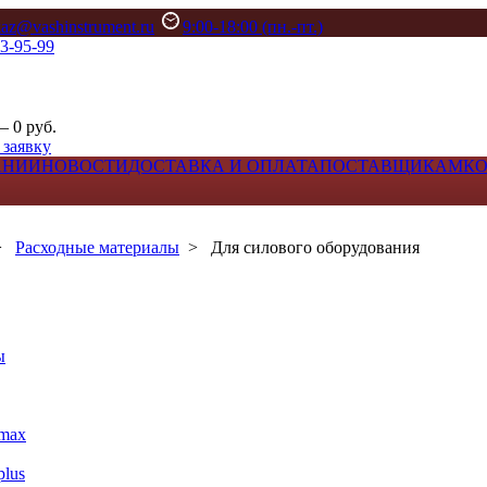
kaz@vashinstrument.ru
9:00-18:00 (пн.-пт.)
33-95-99
– 0 руб.
 заявку
АНИИ
НОВОСТИ
ДОСТАВКА И ОПЛАТА
ПОСТАВЩИКАМ
К
>
Расходные материалы
>
Для силового оборудования
ы
max
lus