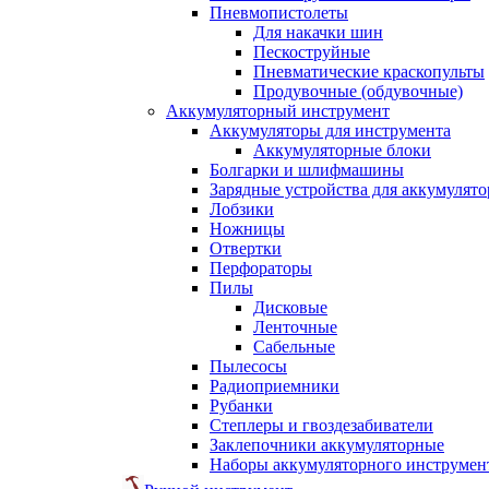
Пневмопистолеты
Для накачки шин
Пескоструйные
Пневматические краскопульты
Продувочные (обдувочные)
Аккумуляторный инструмент
Аккумуляторы для инструмента
Аккумуляторные блоки
Болгарки и шлифмашины
Зарядные устройства для аккумулято
Лобзики
Ножницы
Отвертки
Перфораторы
Пилы
Дисковые
Ленточные
Сабельные
Пылесосы
Радиоприемники
Рубанки
Степлеры и гвоздезабиватели
Заклепочники аккумуляторные
Наборы аккумуляторного инструмен