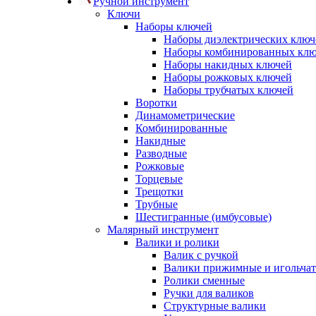
Ручной инструмент
Ключи
Наборы ключей
Наборы диэлектрических ключ
Наборы комбинированных кл
Наборы накидных ключей
Наборы рожковых ключей
Наборы трубчатых ключей
Воротки
Динамометрические
Комбинированные
Накидные
Разводные
Рожковые
Торцевые
Трещотки
Трубные
Шестигранные (имбусовые)
Малярный инструмент
Валики и ролики
Валик с ручкой
Валики прижимные и игольча
Ролики сменные
Ручки для валиков
Структурные валики