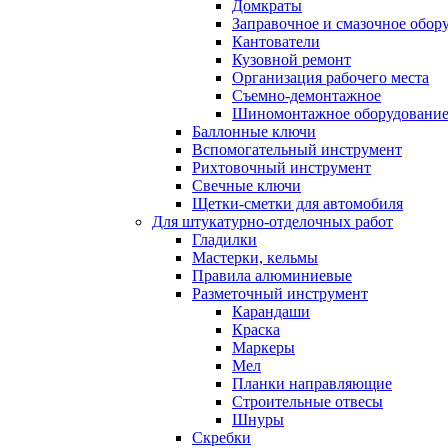
Домкраты
Заправочное и смазочное обор
Кантователи
Кузовной ремонт
Организация рабочего места
Съемно-демонтажное
Шиномонтажное оборудовани
Баллонные ключи
Вспомогательный инструмент
Рихтовочный инструмент
Свечные ключи
Щетки-сметки для автомобиля
Для штукатурно-отделочных работ
Гладилки
Мастерки, кельмы
Правила алюминиевые
Разметочный инструмент
Карандаши
Краска
Маркеры
Мел
Планки направляющие
Строительные отвесы
Шнуры
Скребки