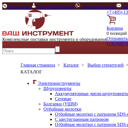
Распродажа
Вход / Регистрация
Обратный звонок
za
+7 (495) 1
Корзина
0 позиций 
Отправить
Комплексные поставки инструмента и оборудования
О КОМП
Главная страница
>
Каталог
>
Выбор строителей
КАТАЛОГ
Электроинструменты
Шуруповерты
Аккумуляторные дрели-шуруповерт
Сетевые
Болгарки (УШМ)
Отбойные молотки
Отбойные молотки с патроном SDS-
С шестигранным патроном
Отбойные молотки с патроном SDS-p