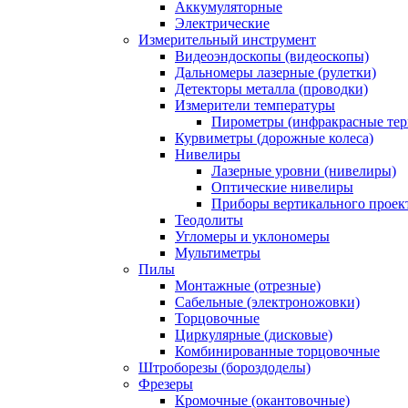
Аккумуляторные
Электрические
Измерительный инструмент
Видеоэндоскопы (видеоскопы)
Дальномеры лазерные (рулетки)
Детекторы металла (проводки)
Измерители температуры
Пирометры (инфракрасные те
Курвиметры (дорожные колеса)
Нивелиры
Лазерные уровни (нивелиры)
Оптические нивелиры
Приборы вертикального проек
Теодолиты
Угломеры и уклономеры
Мультиметры
Пилы
Монтажные (отрезные)
Сабельные (электроножовки)
Торцовочные
Циркулярные (дисковые)
Комбинированные торцовочные
Штроборезы (бороздоделы)
Фрезеры
Кромочные (окантовочные)