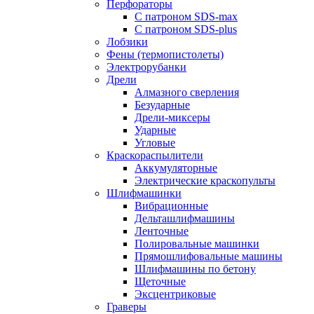
Перфораторы
С патроном SDS-max
С патроном SDS-plus
Лобзики
Фены (термопистолеты)
Электрорубанки
Дрели
Алмазного сверления
Безударные
Дрели-миксеры
Ударные
Угловые
Краскораспылители
Аккумуляторные
Электрические краскопульты
Шлифмашинки
Вибрационные
Дельташлифмашины
Ленточные
Полировальные машинки
Прямошлифовальные машины
Шлифмашины по бетону
Щеточные
Эксцентриковые
Граверы