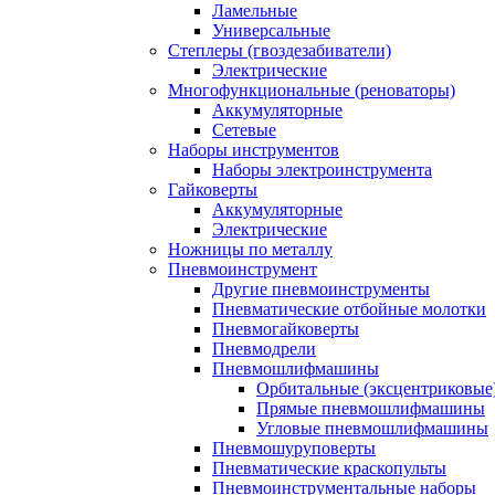
Ламельные
Универсальные
Степлеры (гвоздезабиватели)
Электрические
Многофункциональные (реноваторы)
Аккумуляторные
Сетевые
Наборы инструментов
Наборы электроинструмента
Гайковерты
Аккумуляторные
Электрические
Ножницы по металлу
Пневмоинструмент
Другие пневмоинструменты
Пневматические отбойные молотки
Пневмогайковерты
Пневмодрели
Пневмошлифмашины
Орбитальные (эксцентриковы
Прямые пневмошлифмашины
Угловые пневмошлифмашины
Пневмошуруповерты
Пневматические краскопульты
Пневмоинструментальные наборы