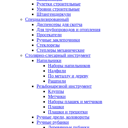
Рулетки строительные
Уровни строительные
Штангенциркули
Специализированный
Диспенсеры для скотча
Для трубопроводов и отопления
Просекатели
Ручные заклепочники
Стеклорезы
Степлеры механические
Столярно-слесарный инструмент
Напильники
Наборы напильников
Надфили
По металлу и дереву
Рашпили
Резьбонарезной инструмент
Клуппы
Метчики
Наборы плашек и метчиков
Плашки
Плашки и трещотки
Ручные дрели, коловороты
Ручные рубанки
Деревянные рубанки