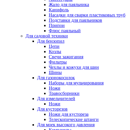
Жало для паяльника
Канифоль
Насадки для сварки пластиковых труб
Подставки для паяльников
Припои
Флюс паяльный
Для садовой техники
Для бензопил
Цепи
Козлы
Свечи зажигания
Фильтры
Чехлы и кожухи для шин
Шины
Для газонокосилок
Наборы для мульчирования
Ножи
Травосборники
Для измельчителей
Ножи
Для кусторезов
Ножи для кустореза
Телескопические штанги
Для моек высокого давления
Комплекты