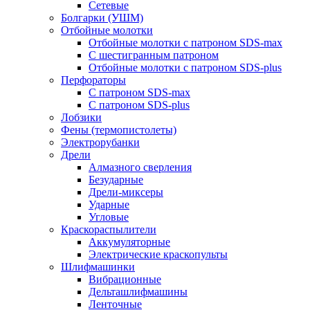
Сетевые
Болгарки (УШМ)
Отбойные молотки
Отбойные молотки с патроном SDS-max
С шестигранным патроном
Отбойные молотки с патроном SDS-plus
Перфораторы
С патроном SDS-max
С патроном SDS-plus
Лобзики
Фены (термопистолеты)
Электрорубанки
Дрели
Алмазного сверления
Безударные
Дрели-миксеры
Ударные
Угловые
Краскораспылители
Аккумуляторные
Электрические краскопульты
Шлифмашинки
Вибрационные
Дельташлифмашины
Ленточные