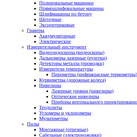
Полировальные машинки
Прямошлифовальные машины
Шлифмашины по бетону
Щеточные
Эксцентриковые
Граверы
Аккумуляторные
Электрические
Измерительный инструмент
Видеоэндоскопы (видеоскопы)
Дальномеры лазерные (рулетки)
Детекторы металла (проводки)
Измерители температуры
Пирометры (инфракрасные термометры
Курвиметры (дорожные колеса)
Нивелиры
Лазерные уровни (нивелиры)
Оптические нивелиры
Приборы вертикального проектировани
Теодолиты
Угломеры и уклономеры
Мультиметры
Пилы
Монтажные (отрезные)
Сабельные (электроножовки)