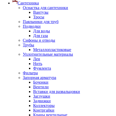
Сантехника
Оснастка для сантехники
Вантузы
Тросы
Паяльники для труб
Подводки
Для воды
Для газа
Сифоны и отводы
Трубы
Металлопластиковые
Уплотнительные материалы
Лен
Нить
Фумлента
Фильтра
Запорная арматура
Бочонки
Вентили
Вставки для развальцовки
Заглушки
Задвижки
Коллекторы
Контргайки
Краны вентильные