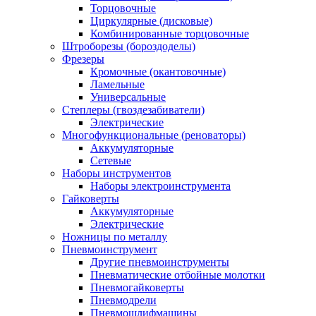
Торцовочные
Циркулярные (дисковые)
Комбинированные торцовочные
Штроборезы (бороздоделы)
Фрезеры
Кромочные (окантовочные)
Ламельные
Универсальные
Степлеры (гвоздезабиватели)
Электрические
Многофункциональные (реноваторы)
Аккумуляторные
Сетевые
Наборы инструментов
Наборы электроинструмента
Гайковерты
Аккумуляторные
Электрические
Ножницы по металлу
Пневмоинструмент
Другие пневмоинструменты
Пневматические отбойные молотки
Пневмогайковерты
Пневмодрели
Пневмошлифмашины