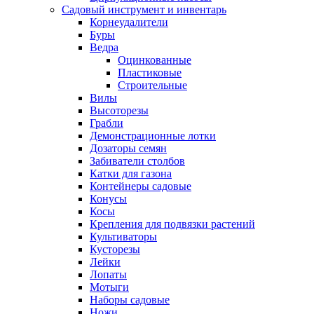
Садовый инструмент и инвентарь
Корнеудалители
Буры
Ведра
Оцинкованные
Пластиковые
Строительные
Вилы
Высоторезы
Грабли
Демонстрационные лотки
Дозаторы семян
Забиватели столбов
Катки для газона
Контейнеры садовые
Конусы
Косы
Крепления для подвязки растений
Культиваторы
Кусторезы
Лейки
Лопаты
Мотыги
Наборы садовые
Ножи