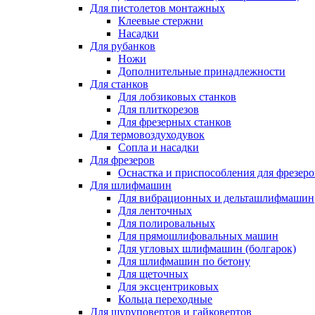
Для пистолетов монтажных
Клеевые стержни
Насадки
Для рубанков
Ножи
Дополнительные принадлежности
Для станков
Для лобзиковых станков
Для плиткорезов
Для фрезерных станков
Для термовоздуходувок
Сопла и насадки
Для фрезеров
Оснастка и приспособления для фрезеро
Для шлифмашин
Для вибрационных и дельташлифмашин
Для ленточных
Для полировальных
Для прямошлифовальных машин
Для угловых шлифмашин (болгарок)
Для шлифмашин по бетону
Для щеточных
Для эксцентриковых
Кольца переходные
Для шуруповертов и гайковертов