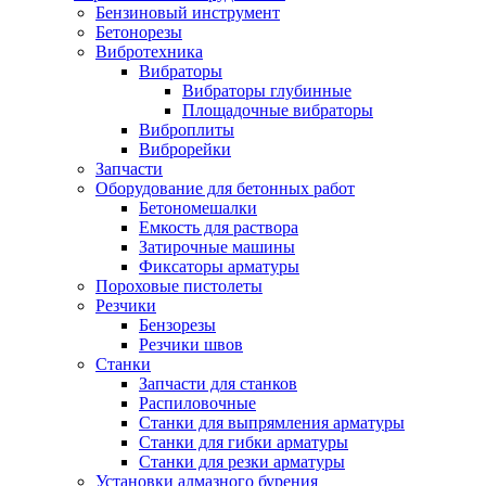
Бензиновый инструмент
Бетонорезы
Вибротехника
Вибраторы
Вибраторы глубинные
Площадочные вибраторы
Виброплиты
Виброрейки
Запчасти
Оборудование для бетонных работ
Бетономешалки
Емкость для раствора
Затирочные машины
Фиксаторы арматуры
Пороховые пистолеты
Резчики
Бензорезы
Резчики швов
Станки
Запчасти для станков
Распиловочные
Станки для выпрямления арматуры
Станки для гибки арматуры
Станки для резки арматуры
Установки алмазного бурения