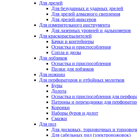
Для дрелей
Для безударных и ударных дрелей
Для дрелей алмазного сверления
Для дрелей-миксеров
Для измерительного инструмента
Для лазерных уровней и дальномеров
Для краскораспылителей
Бачки и контейнеры
Оснастка и приспособления
Сопла и дюзы
Для лобзиков
Оснастка и приспособления
Пилки для лобзиков
Для ножниц
Для перфораторов и отбойных молотков
Буры
Долота
Оснастка и приспособления для перфор
Патроны и переходники для перфоратор
Коронки
Наборы буров и долот
Смазки
Для пил
Для дисковых, торцовочных и торцово
Для сабельных пил (электроножовок)