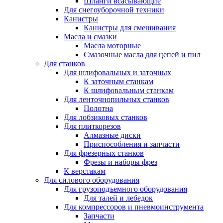
Шланги всасывающие
Для снегоуборочной техники
Канистры
Канистры для смешивания
Масла и смазки
Масла моторные
Смазочные масла для цепей и пил
Для станков
Для шлифовальных и заточных
К заточным станкам
К шлифовальным станкам
Для ленточнопильных станков
Полотна
Для лобзиковых станков
Для плиткорезов
Алмазные диски
Приспособления и запчасти
Для фрезерных станков
Фрезы и наборы фрез
К верстакам
Для силового оборудования
Для грузоподъемного оборудования
Для талей и лебедок
Для компрессоров и пневмоинструмента
Запчасти