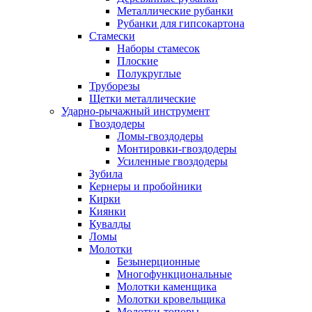
Металлические рубанки
Рубанки для гипсокартона
Стамески
Наборы стамесок
Плоские
Полукруглые
Труборезы
Щетки металлические
Ударно-рычажный инструмент
Гвоздодеры
Ломы-гвоздодеры
Монтировки-гвоздодеры
Усиленные гвоздодеры
Зубила
Кернеры и пробойники
Кирки
Киянки
Кувалды
Ломы
Молотки
Безынерционные
Многофункциональные
Молотки каменщика
Молотки кровельщика
Молотки-топоры