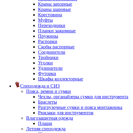
Краны запорные
Краны шаровые
Крестовина
Муфты
Переходники
Планки зажимные
Пружины
Распорки
Скобы распорные
Соединители
Тройники
Уголки
Удлинители
Футорки
Шкафы коллекторные
Спецодежда и СИЗ
Пояса, ремни и сумки
Чехлы, органайзеры сумки для инструмента
Браслеты
Разгрузочные сумки и пояса монтажника
Рюкзаки для инструментов
Влагозащитная одежда
Плащи
Летняя спецодежда