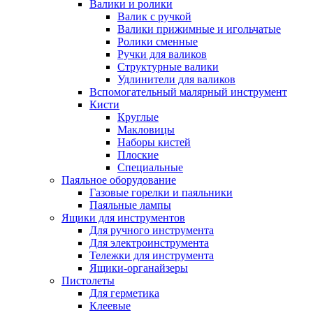
Валики и ролики
Валик с ручкой
Валики прижимные и игольчатые
Ролики сменные
Ручки для валиков
Структурные валики
Удлинители для валиков
Вспомогательный малярный инструмент
Кисти
Круглые
Макловицы
Наборы кистей
Плоские
Специальные
Паяльное оборудование
Газовые горелки и паяльники
Паяльные лампы
Ящики для инструментов
Для ручного инструмента
Для электроинструмента
Тележки для инструмента
Ящики-органайзеры
Пистолеты
Для герметика
Клеевые