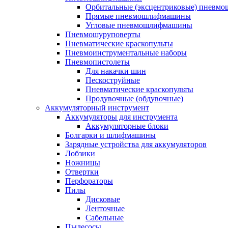
Орбитальные (эксцентриковые) пнев
Прямые пневмошлифмашины
Угловые пневмошлифмашины
Пневмошуруповерты
Пневматические краскопульты
Пневмоинструментальные наборы
Пневмопистолеты
Для накачки шин
Пескоструйные
Пневматические краскопульты
Продувочные (обдувочные)
Аккумуляторный инструмент
Аккумуляторы для инструмента
Аккумуляторные блоки
Болгарки и шлифмашины
Зарядные устройства для аккумуляторов
Лобзики
Ножницы
Отвертки
Перфораторы
Пилы
Дисковые
Ленточные
Сабельные
Пылесосы