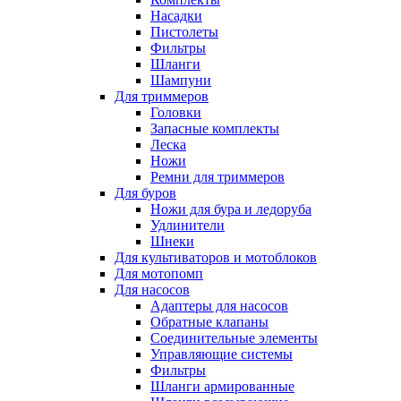
Насадки
Пистолеты
Фильтры
Шланги
Шампуни
Для триммеров
Головки
Запасные комплекты
Леска
Ножи
Ремни для триммеров
Для буров
Ножи для бура и ледоруба
Удлинители
Шнеки
Для культиваторов и мотоблоков
Для мотопомп
Для насосов
Адаптеры для насосов
Обратные клапаны
Соединительные элементы
Управляющие системы
Фильтры
Шланги армированные