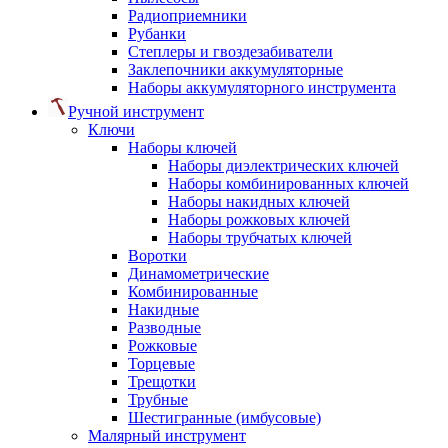
Радиоприемники
Рубанки
Степлеры и гвоздезабиватели
Заклепочники аккумуляторные
Наборы аккумуляторного инструмента
Ручной инструмент
Ключи
Наборы ключей
Наборы диэлектрических ключей
Наборы комбинированных ключей
Наборы накидных ключей
Наборы рожковых ключей
Наборы трубчатых ключей
Воротки
Динамометрические
Комбинированные
Накидные
Разводные
Рожковые
Торцевые
Трещотки
Трубные
Шестигранные (имбусовые)
Малярный инструмент