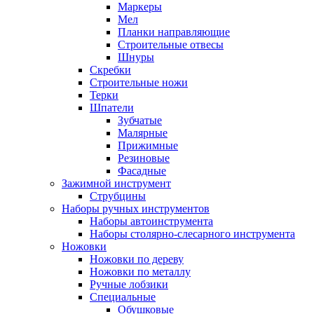
Маркеры
Мел
Планки направляющие
Строительные отвесы
Шнуры
Скребки
Строительные ножи
Терки
Шпатели
Зубчатые
Малярные
Прижимные
Резиновые
Фасадные
Зажимной инструмент
Струбцины
Наборы ручных инструментов
Наборы автоинструмента
Наборы столярно-слесарного инструмента
Ножовки
Ножовки по дереву
Ножовки по металлу
Ручные лобзики
Специальные
Обушковые