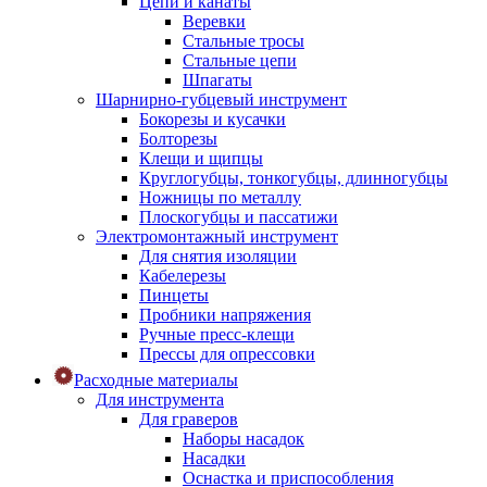
Цепи и канаты
Веревки
Стальные тросы
Стальные цепи
Шпагаты
Шарнирно-губцевый инструмент
Бокорезы и кусачки
Болторезы
Клещи и щипцы
Круглогубцы, тонкогубцы, длинногубцы
Ножницы по металлу
Плоскогубцы и пассатижи
Электромонтажный инструмент
Для снятия изоляции
Кабелерезы
Пинцеты
Пробники напряжения
Ручные пресс-клещи
Прессы для опрессовки
Расходные материалы
Для инструмента
Для граверов
Наборы насадок
Насадки
Оснастка и приспособления