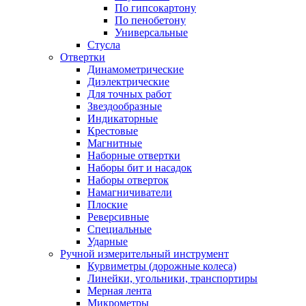
По гипсокартону
По пенобетону
Универсальные
Стусла
Отвертки
Динамометрические
Диэлектрические
Для точных работ
Звездообразные
Индикаторные
Крестовые
Магнитные
Наборные отвертки
Наборы бит и насадок
Наборы отверток
Намагничиватели
Плоские
Реверсивные
Специальные
Ударные
Ручной измерительный инструмент
Курвиметры (дорожные колеса)
Линейки, угольники, транспортиры
Мерная лента
Микрометры