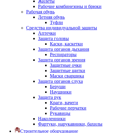
Жилеты
Рабочие комбинезоны и брюки
Рабочая обувь
Летняя обувь
Туфли
Средства индивидуальной защиты
Аптечки
Защита головы
Каски, каскетки
Защита органов дыхания
Респираторы
Защита органов зрения
Защитные очки
Защитные щитки
Маски сварщика
Защита органов слуха
Беруши
Наушники
Защита рук
Краги, вачеги
Рабочие перчатки
Рукавицы
Наколенники
Фартуки, нарукавники, бахилы
Строительное оборудование