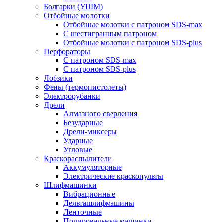
Болгарки (УШМ)
Отбойные молотки
Отбойные молотки с патроном SDS-max
С шестигранным патроном
Отбойные молотки с патроном SDS-plus
Перфораторы
С патроном SDS-max
С патроном SDS-plus
Лобзики
Фены (термопистолеты)
Электрорубанки
Дрели
Алмазного сверления
Безударные
Дрели-миксеры
Ударные
Угловые
Краскораспылители
Аккумуляторные
Электрические краскопульты
Шлифмашинки
Вибрационные
Дельташлифмашины
Ленточные
Полировальные машинки