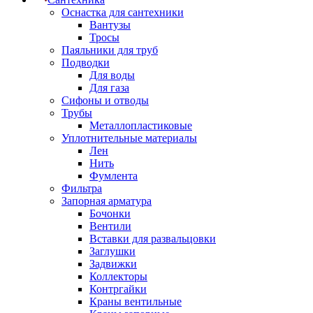
Оснастка для сантехники
Вантузы
Тросы
Паяльники для труб
Подводки
Для воды
Для газа
Сифоны и отводы
Трубы
Металлопластиковые
Уплотнительные материалы
Лен
Нить
Фумлента
Фильтра
Запорная арматура
Бочонки
Вентили
Вставки для развальцовки
Заглушки
Задвижки
Коллекторы
Контргайки
Краны вентильные