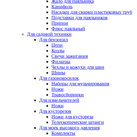
Жало для паяльника
Канифоль
Насадки для сварки пластиковых труб
Подставки для паяльников
Припои
Флюс паяльный
Для садовой техники
Для бензопил
Цепи
Козлы
Свечи зажигания
Фильтры
Чехлы и кожухи для шин
Шины
Для газонокосилок
Наборы для мульчирования
Ножи
Травосборники
Для измельчителей
Ножи
Для кусторезов
Ножи для кустореза
Телескопические штанги
Для моек высокого давления
Комплекты