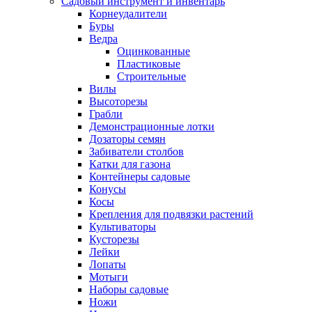
Садовый инструмент и инвентарь
Корнеудалители
Буры
Ведра
Оцинкованные
Пластиковые
Строительные
Вилы
Высоторезы
Грабли
Демонстрационные лотки
Дозаторы семян
Забиватели столбов
Катки для газона
Контейнеры садовые
Конусы
Косы
Крепления для подвязки растений
Культиваторы
Кусторезы
Лейки
Лопаты
Мотыги
Наборы садовые
Ножи