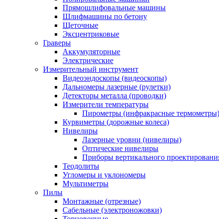
Прямошлифовальные машины
Шлифмашины по бетону
Щеточные
Эксцентриковые
Граверы
Аккумуляторные
Электрические
Измерительный инструмент
Видеоэндоскопы (видеоскопы)
Дальномеры лазерные (рулетки)
Детекторы металла (проводки)
Измерители температуры
Пирометры (инфракрасные термометры
Курвиметры (дорожные колеса)
Нивелиры
Лазерные уровни (нивелиры)
Оптические нивелиры
Приборы вертикального проектировани
Теодолиты
Угломеры и уклономеры
Мультиметры
Пилы
Монтажные (отрезные)
Сабельные (электроножовки)
Торцовочные