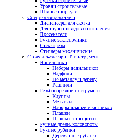
Рулетки строительные
Уровни строительные
Штангенциркули
Специализированный
Диспенсеры для скотча
Для трубопроводов и отопления
Просекатели
Ручные заклепочники
Стеклорезы
Степлеры механические
Столярно-слесарный инструмент
Напильники
Наборы напильников
Надфили
По металлу и дереву
Рашпили
Резьбонарезной инструмент
Клуппы
Метчики
Наборы плашек и метчиков
Плашки
Плашки и трещотки
Ручные дрели, коловороты
Ручные рубанки
Деревянные рубанки