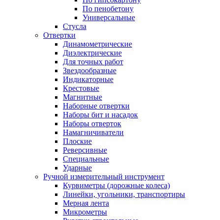
По пенобетону
Универсальные
Стусла
Отвертки
Динамометрические
Диэлектрические
Для точных работ
Звездообразные
Индикаторные
Крестовые
Магнитные
Наборные отвертки
Наборы бит и насадок
Наборы отверток
Намагничиватели
Плоские
Реверсивные
Специальные
Ударные
Ручной измерительный инструмент
Курвиметры (дорожные колеса)
Линейки, угольники, транспортиры
Мерная лента
Микрометры