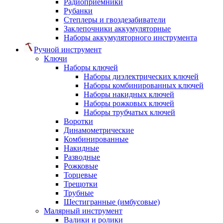
Радиоприемники
Рубанки
Степлеры и гвоздезабиватели
Заклепочники аккумуляторные
Наборы аккумуляторного инструмента
Ручной инструмент
Ключи
Наборы ключей
Наборы диэлектрических ключей
Наборы комбинированных ключей
Наборы накидных ключей
Наборы рожковых ключей
Наборы трубчатых ключей
Воротки
Динамометрические
Комбинированные
Накидные
Разводные
Рожковые
Торцевые
Трещотки
Трубные
Шестигранные (имбусовые)
Малярный инструмент
Валики и ролики