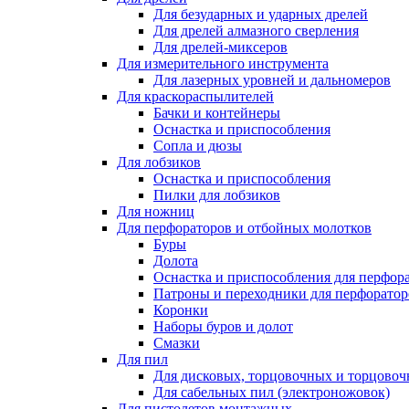
Для безударных и ударных дрелей
Для дрелей алмазного сверления
Для дрелей-миксеров
Для измерительного инструмента
Для лазерных уровней и дальномеров
Для краскораспылителей
Бачки и контейнеры
Оснастка и приспособления
Сопла и дюзы
Для лобзиков
Оснастка и приспособления
Пилки для лобзиков
Для ножниц
Для перфораторов и отбойных молотков
Буры
Долота
Оснастка и приспособления для перфор
Патроны и переходники для перфоратор
Коронки
Наборы буров и долот
Смазки
Для пил
Для дисковых, торцовочных и торцово
Для сабельных пил (электроножовок)
Для пистолетов монтажных