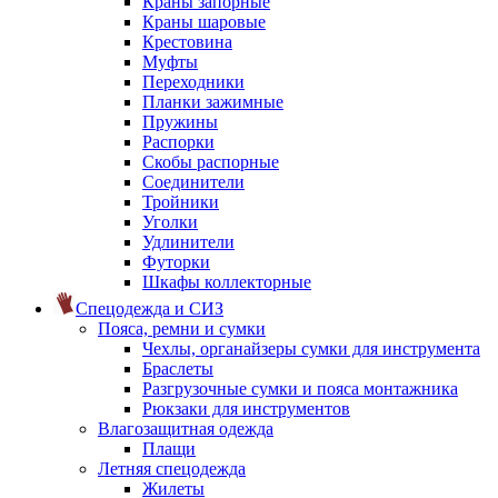
Краны запорные
Краны шаровые
Крестовина
Муфты
Переходники
Планки зажимные
Пружины
Распорки
Скобы распорные
Соединители
Тройники
Уголки
Удлинители
Футорки
Шкафы коллекторные
Спецодежда и СИЗ
Пояса, ремни и сумки
Чехлы, органайзеры сумки для инструмента
Браслеты
Разгрузочные сумки и пояса монтажника
Рюкзаки для инструментов
Влагозащитная одежда
Плащи
Летняя спецодежда
Жилеты