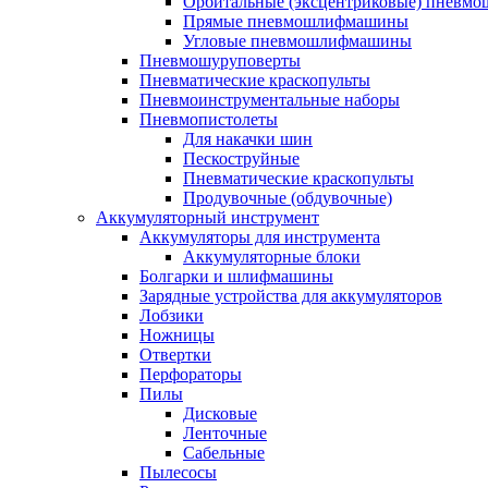
Орбитальные (эксцентриковые) пнев
Прямые пневмошлифмашины
Угловые пневмошлифмашины
Пневмошуруповерты
Пневматические краскопульты
Пневмоинструментальные наборы
Пневмопистолеты
Для накачки шин
Пескоструйные
Пневматические краскопульты
Продувочные (обдувочные)
Аккумуляторный инструмент
Аккумуляторы для инструмента
Аккумуляторные блоки
Болгарки и шлифмашины
Зарядные устройства для аккумуляторов
Лобзики
Ножницы
Отвертки
Перфораторы
Пилы
Дисковые
Ленточные
Сабельные
Пылесосы