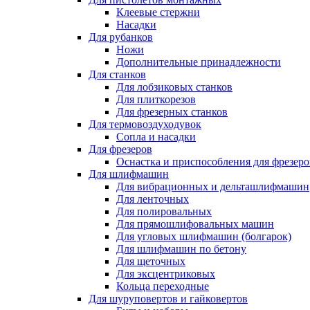
Клеевые стержни
Насадки
Для рубанков
Ножи
Дополнительные принадлежности
Для станков
Для лобзиковых станков
Для плиткорезов
Для фрезерных станков
Для термовоздуходувок
Сопла и насадки
Для фрезеров
Оснастка и приспособления для фрезеро
Для шлифмашин
Для вибрационных и дельташлифмашин
Для ленточных
Для полировальных
Для прямошлифовальных машин
Для угловых шлифмашин (болгарок)
Для шлифмашин по бетону
Для щеточных
Для эксцентриковых
Кольца переходные
Для шуруповертов и гайковертов