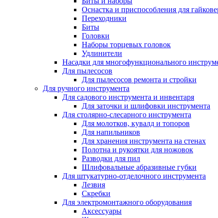
Биты и наборы
Оснастка и приспособления для гайкове
Переходники
Биты
Головки
Наборы торцевых головок
Удлинители
Насадки для многофункционального инструм
Для пылесосов
Для пылесосов ремонта и стройки
Для ручного инструмента
Для садового инструмента и инвентаря
Для заточки и шлифовки инструмента
Для столярно-слесарного инструмента
Для молотков, кувалд и топоров
Для напильников
Для хранения инструмента на стенах
Полотна и рукоятки для ножовок
Разводки для пил
Шлифовальные абразивные губки
Для штукатурно-отделочного инструмента
Лезвия
Скребки
Для электромонтажного оборудования
Аксессуары