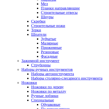
Мел
Планки направляющие
Строительные отвесы
Шнуры
Скребки
Строительные ножи
Терки
Шпатели
Зубчатые
Малярные
Прижимные
Резиновые
Фасадные
Зажимной инструмент
Струбцины
Наборы ручных инструментов
Наборы автоинструмента
Наборы столярно-слесарного инструмента
Ножовки
Ножовки по дереву
Ножовки по металлу
Ручные лобзики
Специальные
Обушковые
По гипсокартону