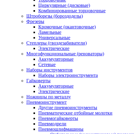
Циркулярные (дисковые)
Комбинированные торцовочные
Штроборезы (бороздоделы)
Фрезеры
Кромочные (окантовочные)
Ламельные
Универсальные
Степлеры (гвоздезабиватели)
Электрические
Многофункциональные (реноваторы)
Аккумуляторные
Сетевые
Наборы инструментов
Наборы электроинструмента
Гайковерты
Аккумуляторные
Электрические
Ножницы по металлу
Пневмоинструмент
Другие пневмоинструменты
Пневматические отбойные молотки
Пневмогайковерты
Пневмодрели
Пневмошлифмашины