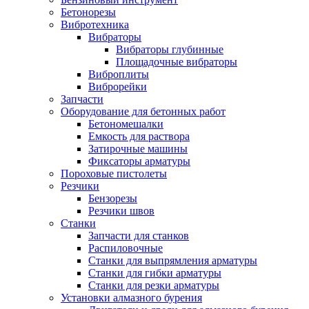
Бетонорезы
Вибротехника
Вибраторы
Вибраторы глубинные
Площадочные вибраторы
Виброплиты
Виброрейки
Запчасти
Оборудование для бетонных работ
Бетономешалки
Емкость для раствора
Затирочные машины
Фиксаторы арматуры
Пороховые пистолеты
Резчики
Бензорезы
Резчики швов
Станки
Запчасти для станков
Распиловочные
Станки для выпрямления арматуры
Станки для гибки арматуры
Станки для резки арматуры
Установки алмазного бурения