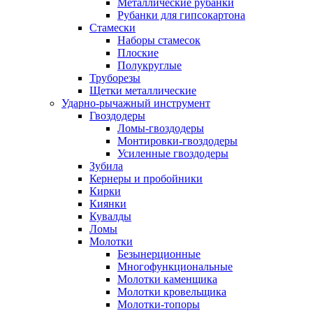
Металлические рубанки
Рубанки для гипсокартона
Стамески
Наборы стамесок
Плоские
Полукруглые
Труборезы
Щетки металлические
Ударно-рычажный инструмент
Гвоздодеры
Ломы-гвоздодеры
Монтировки-гвоздодеры
Усиленные гвоздодеры
Зубила
Кернеры и пробойники
Кирки
Киянки
Кувалды
Ломы
Молотки
Безынерционные
Многофункциональные
Молотки каменщика
Молотки кровельщика
Молотки-топоры