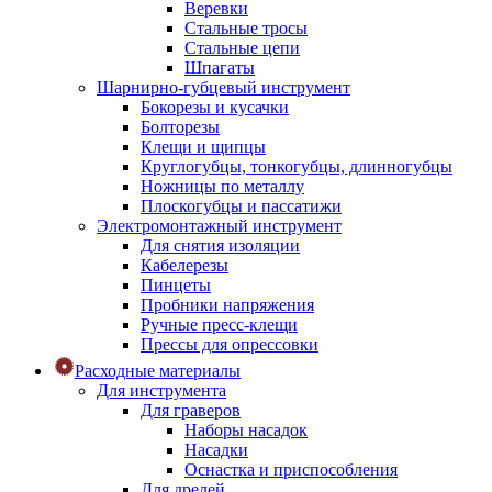
Веревки
Стальные тросы
Стальные цепи
Шпагаты
Шарнирно-губцевый инструмент
Бокорезы и кусачки
Болторезы
Клещи и щипцы
Круглогубцы, тонкогубцы, длинногубцы
Ножницы по металлу
Плоскогубцы и пассатижи
Электромонтажный инструмент
Для снятия изоляции
Кабелерезы
Пинцеты
Пробники напряжения
Ручные пресс-клещи
Прессы для опрессовки
Расходные материалы
Для инструмента
Для граверов
Наборы насадок
Насадки
Оснастка и приспособления
Для дрелей