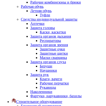
Рабочие комбинезоны и брюки
Рабочая обувь
Летняя обувь
Туфли
Средства индивидуальной защиты
Аптечки
Защита головы
Каски, каскетки
Защита органов дыхания
Респираторы
Защита органов зрения
Защитные очки
Защитные щитки
Маски сварщика
Защита органов слуха
Беруши
Наушники
Защита рук
Краги, вачеги
Рабочие перчатки
Рукавицы
Наколенники
Фартуки, нарукавники, бахилы
Строительное оборудование
Бензиновый инструмент