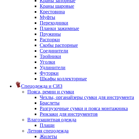
Краны запорные
Краны шаровые
Крестовина
Муфты
Переходники
Планки зажимные
Пружины
Распорки
Скобы распорные
Соединители
Тройники
Уголки
Удлинители
Футорки
Шкафы коллекторные
Спецодежда и СИЗ
Пояса, ремни и сумки
Чехлы, органайзеры сумки для инструмента
Браслеты
Разгрузочные сумки и пояса монтажника
Рюкзаки для инструментов
Влагозащитная одежда
Плащи
Летняя спецодежда
Жилеты