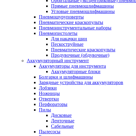
Орбитальные (эксцентриковые) пнев
Прямые пневмошлифмашины
Угловые пневмошлифмашины
Пневмошуруповерты
Пневматические краскопульты
Пневмоинструментальные наборы
Пневмопистолеты
Для накачки шин
Пескоструйные
Пневматические краскопульты
Продувочные (обдувочные)
Аккумуляторный инструмент
Аккумуляторы для инструмента
Аккумуляторные блоки
Болгарки и шлифмашины
Зарядные устройства для аккумуляторов
Лобзики
Ножницы
Отвертки
Перфораторы
Пилы
Дисковые
Ленточные
Сабельные
Пылесосы