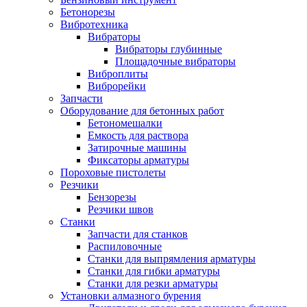
Бетонорезы
Вибротехника
Вибраторы
Вибраторы глубинные
Площадочные вибраторы
Виброплиты
Виброрейки
Запчасти
Оборудование для бетонных работ
Бетономешалки
Емкость для раствора
Затирочные машины
Фиксаторы арматуры
Пороховые пистолеты
Резчики
Бензорезы
Резчики швов
Станки
Запчасти для станков
Распиловочные
Станки для выпрямления арматуры
Станки для гибки арматуры
Станки для резки арматуры
Установки алмазного бурения