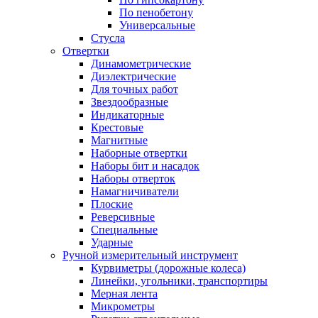
По пенобетону
Универсальные
Стусла
Отвертки
Динамометрические
Диэлектрические
Для точных работ
Звездообразные
Индикаторные
Крестовые
Магнитные
Наборные отвертки
Наборы бит и насадок
Наборы отверток
Намагничиватели
Плоские
Реверсивные
Специальные
Ударные
Ручной измерительный инструмент
Курвиметры (дорожные колеса)
Линейки, угольники, транспортиры
Мерная лента
Микрометры