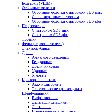
Болгарки (УШМ)
Отбойные молотки
Отбойные молотки с патроном SDS-max
С шестигранным патроном
Отбойные молотки с патроном SDS-plus
Перфораторы
С патроном SDS-max
С патроном SDS-plus
Лобзики
Фены (термопистолеты)
Электрорубанки
Дрели
Алмазного сверления
Безударные
Дрели-миксеры
Ударные
Угловые
Краскораспылители
Аккумуляторные
Электрические краскопульты
Шлифмашинки
Вибрационные
Дельташлифмашины
Ленточные
Полировальные машинки