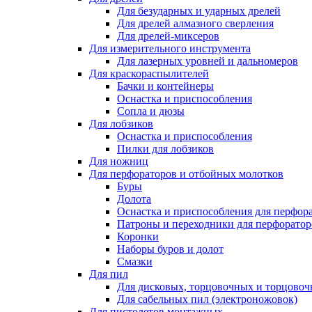
Для безударных и ударных дрелей
Для дрелей алмазного сверления
Для дрелей-миксеров
Для измерительного инструмента
Для лазерных уровней и дальномеров
Для краскораспылителей
Бачки и контейнеры
Оснастка и приспособления
Сопла и дюзы
Для лобзиков
Оснастка и приспособления
Пилки для лобзиков
Для ножниц
Для перфораторов и отбойных молотков
Буры
Долота
Оснастка и приспособления для перфор
Патроны и переходники для перфоратор
Коронки
Наборы буров и долот
Смазки
Для пил
Для дисковых, торцовочных и торцово
Для сабельных пил (электроножовок)
Для пистолетов монтажных