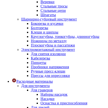
Веревки
Стальные тросы
Стальные цепи
Шпагаты
Шарнирно-губцевый инструмент
Бокорезы и кусачки
Болторезы
Клещи и щипцы
Круглогубцы, тонкогубцы, длинногубцы
Ножницы по металлу
Плоскогубцы и пассатижи
Электромонтажный инструмент
Для снятия изоляции
Кабелерезы
Пинцеты
Пробники напряжения
Ручные пресс-клещи
Прессы для опрессовки
Расходные материалы
Для инструмента
Для граверов
Наборы насадок
Насадки
Оснастка и приспособления
Для дрелей