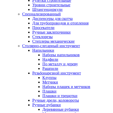
Рулетки строительные
Уровни строительные
Штангенциркули
Специализированный
Диспенсеры для скотча
Для трубопроводов и отопления
Просекатели
Ручные заклепочники
Стеклорезы
Степлеры механические
Столярно-слесарный инструмент
Напильники
Наборы напильников
Надфили
По металлу и дереву
Рашпили
Резьбонарезной инструмент
Клуппы
Метчики
Наборы плашек и метчиков
Плашки
Плашки и трещотки
Ручные дрели, коловороты
Ручные рубанки
Деревянные рубанки