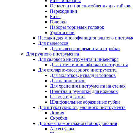
Биты и наборы
Оснастка и приспособления для гайкове
Переходники
Биты
Головки
Наборы торцевых головок
Удлинители
Насадки для многофункционального инструм
Для пылесосов
Для пылесосов ремонта и стройки
Для ручного инструмента
Для садового инструмента и инвентаря
Для заточки и шлифовки инструмента
Для столярно-слесарного инструмента
Для молотков, кувалд и топоров
Для напильников
Для хранения инструмента на стенах
Полотна и рукоятки для ножовок
Разводки для пил
Шлифовальные абразивные губки
Для штукатурно-отделочного инструмента
Лезвия
Скребки
Для электромонтажного оборудования
Аксессуары