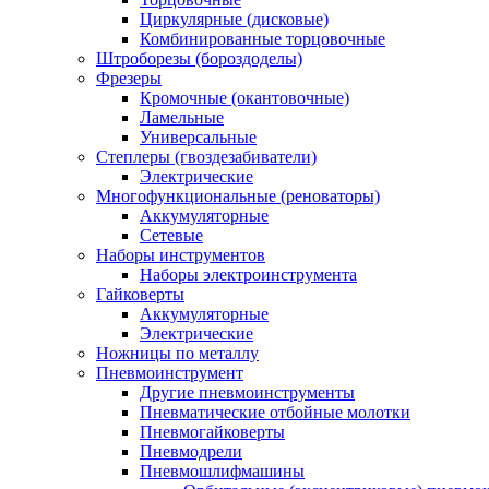
Циркулярные (дисковые)
Комбинированные торцовочные
Штроборезы (бороздоделы)
Фрезеры
Кромочные (окантовочные)
Ламельные
Универсальные
Степлеры (гвоздезабиватели)
Электрические
Многофункциональные (реноваторы)
Аккумуляторные
Сетевые
Наборы инструментов
Наборы электроинструмента
Гайковерты
Аккумуляторные
Электрические
Ножницы по металлу
Пневмоинструмент
Другие пневмоинструменты
Пневматические отбойные молотки
Пневмогайковерты
Пневмодрели
Пневмошлифмашины