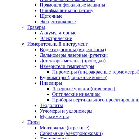
Прямошлифовальные машины
Шлифмашины по бетону
Щеточные
Эксцентриковые
Граверы
Аккумуляторные
Электрические
Измерительный инструмент
Видеоэндоскопы (видеоскопы)
Дальномеры лазерные (рулетки)
Детекторы металла (проводки)
Измерители температуры
Пирометры (инфракрасные термометры
Курвиметры (дорожные колеса)
Нивелиры
Лазерные уровни (нивелиры)
Оптические нивелиры
Приборы вертикального проектировани
Теодолиты
Угломеры и уклономеры
Мультиметры
Пилы
Монтажные (отрезные)
Сабельные (электроножовки)
Торцовочные