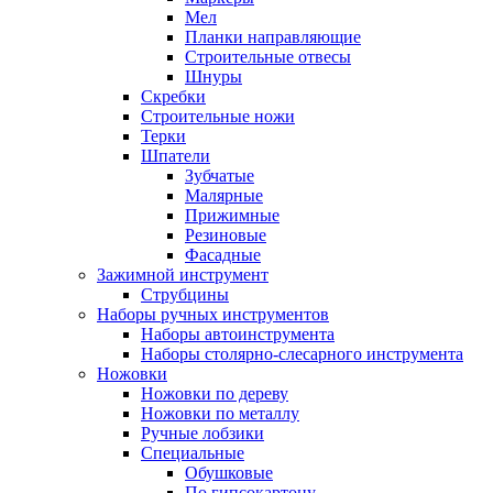
Мел
Планки направляющие
Строительные отвесы
Шнуры
Скребки
Строительные ножи
Терки
Шпатели
Зубчатые
Малярные
Прижимные
Резиновые
Фасадные
Зажимной инструмент
Струбцины
Наборы ручных инструментов
Наборы автоинструмента
Наборы столярно-слесарного инструмента
Ножовки
Ножовки по дереву
Ножовки по металлу
Ручные лобзики
Специальные
Обушковые
По гипсокартону