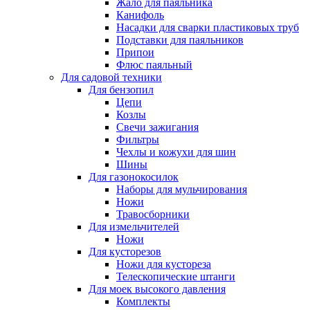
Жало для паяльника
Канифоль
Насадки для сварки пластиковых труб
Подставки для паяльников
Припои
Флюс паяльный
Для садовой техники
Для бензопил
Цепи
Козлы
Свечи зажигания
Фильтры
Чехлы и кожухи для шин
Шины
Для газонокосилок
Наборы для мульчирования
Ножи
Травосборники
Для измельчителей
Ножи
Для кусторезов
Ножи для кустореза
Телескопические штанги
Для моек высокого давления
Комплекты