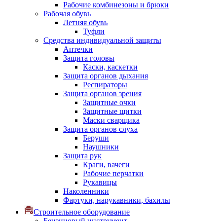
Рабочие комбинезоны и брюки
Рабочая обувь
Летняя обувь
Туфли
Средства индивидуальной защиты
Аптечки
Защита головы
Каски, каскетки
Защита органов дыхания
Респираторы
Защита органов зрения
Защитные очки
Защитные щитки
Маски сварщика
Защита органов слуха
Беруши
Наушники
Защита рук
Краги, вачеги
Рабочие перчатки
Рукавицы
Наколенники
Фартуки, нарукавники, бахилы
Строительное оборудование
Бензиновый инструмент