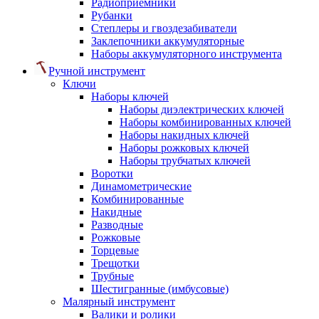
Радиоприемники
Рубанки
Степлеры и гвоздезабиватели
Заклепочники аккумуляторные
Наборы аккумуляторного инструмента
Ручной инструмент
Ключи
Наборы ключей
Наборы диэлектрических ключей
Наборы комбинированных ключей
Наборы накидных ключей
Наборы рожковых ключей
Наборы трубчатых ключей
Воротки
Динамометрические
Комбинированные
Накидные
Разводные
Рожковые
Торцевые
Трещотки
Трубные
Шестигранные (имбусовые)
Малярный инструмент
Валики и ролики