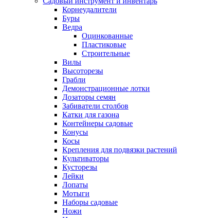
Садовый инструмент и инвентарь
Корнеудалители
Буры
Ведра
Оцинкованные
Пластиковые
Строительные
Вилы
Высоторезы
Грабли
Демонстрационные лотки
Дозаторы семян
Забиватели столбов
Катки для газона
Контейнеры садовые
Конусы
Косы
Крепления для подвязки растений
Культиваторы
Кусторезы
Лейки
Лопаты
Мотыги
Наборы садовые
Ножи