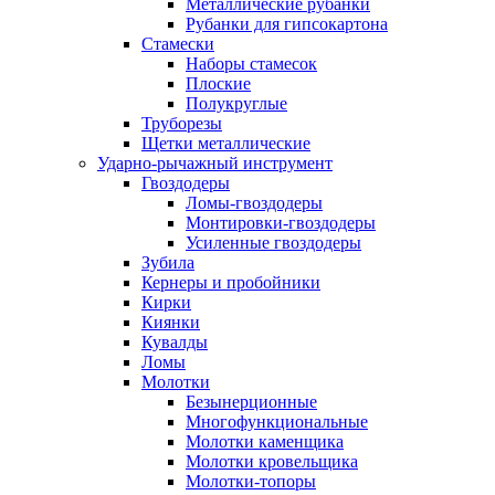
Металлические рубанки
Рубанки для гипсокартона
Стамески
Наборы стамесок
Плоские
Полукруглые
Труборезы
Щетки металлические
Ударно-рычажный инструмент
Гвоздодеры
Ломы-гвоздодеры
Монтировки-гвоздодеры
Усиленные гвоздодеры
Зубила
Кернеры и пробойники
Кирки
Киянки
Кувалды
Ломы
Молотки
Безынерционные
Многофункциональные
Молотки каменщика
Молотки кровельщика
Молотки-топоры