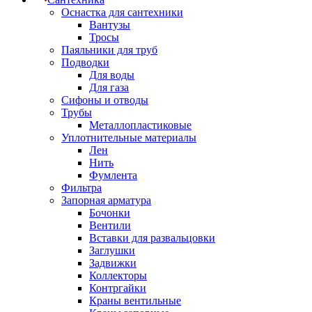
Оснастка для сантехники
Вантузы
Тросы
Паяльники для труб
Подводки
Для воды
Для газа
Сифоны и отводы
Трубы
Металлопластиковые
Уплотнительные материалы
Лен
Нить
Фумлента
Фильтра
Запорная арматура
Бочонки
Вентили
Вставки для развальцовки
Заглушки
Задвижки
Коллекторы
Контргайки
Краны вентильные