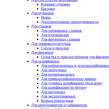
Клеевые стержни
Насадки
Для рубанков
Ножи
Дополнительные принадлежности
Для станков
Для лобзиковых станков
Для плиткорезов
Для фрезерных станков
Для термовоздуходувок
Сопла и насадки
Для фрезеров
Оснастка и приспособления для фрезеро
Для шлифмашин
Для вибрационных и дельташлифмашин
Для ленточных
Для полировальных
Для прямошлифовальных машин
Для угловых шлифмашин (болгарок)
Для шлифмашин по бетону
Для щеточных
Для эксцентриковых
Кольца переходные
Для шуруповертов и гайковертов