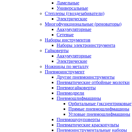
Ламельные
Универсальные
Степлеры (гвоздезабиватели)
Электрические
Многофункциональные (реноваторы)
Аккумуляторные
Сетевые
Наборы инструментов
Наборы электроинструмента
Гайковерты
Аккумуляторные
Электрические
Ножницы по металлу
Пневмоинструмент
Другие пневмоинструменты
Пневматические отбойные молотки
Пневмогайковерты
Пневмодрели
Пневмошлифмашины
Орбитальные (эксцентриковы
Прямые пневмошлифмашины
Угловые пневмошлифмашины
Пневмошуруповерты
Пневматические краскопульты
Пневмоинструментальные наборы