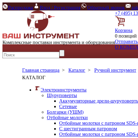
Распродажа
Вход / Регистрация
Обратный звонок
za
+7 (495) 1
Корзина
0 позиций 
Отправить
Комплексные поставки инструмента и оборудования
О КОМП
Главная страница
>
Каталог
>
Ручной инструмент
КАТАЛОГ
Электроинструменты
Шуруповерты
Аккумуляторные дрели-шуруповерт
Сетевые
Болгарки (УШМ)
Отбойные молотки
Отбойные молотки с патроном SDS-
С шестигранным патроном
Отбойные молотки с патроном SDS-p