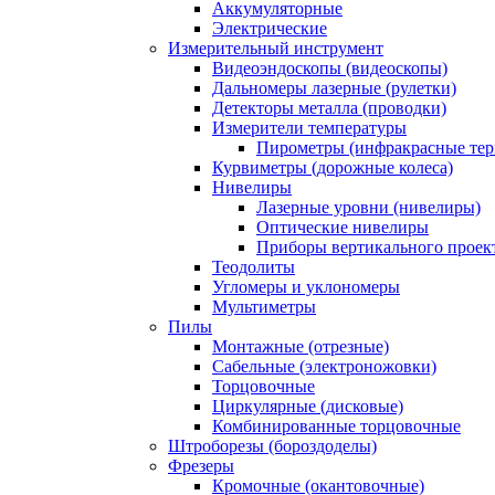
Аккумуляторные
Электрические
Измерительный инструмент
Видеоэндоскопы (видеоскопы)
Дальномеры лазерные (рулетки)
Детекторы металла (проводки)
Измерители температуры
Пирометры (инфракрасные те
Курвиметры (дорожные колеса)
Нивелиры
Лазерные уровни (нивелиры)
Оптические нивелиры
Приборы вертикального проек
Теодолиты
Угломеры и уклономеры
Мультиметры
Пилы
Монтажные (отрезные)
Сабельные (электроножовки)
Торцовочные
Циркулярные (дисковые)
Комбинированные торцовочные
Штроборезы (бороздоделы)
Фрезеры
Кромочные (окантовочные)