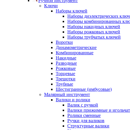
Ручной инструмент
Ключи
Наборы ключей
Наборы диэлектрических ключ
Наборы комбинированных кл
Наборы накидных ключей
Наборы рожковых ключей
Наборы трубчатых ключей
Воротки
Динамометрические
Комбинированные
Накидные
Разводные
Рожковые
Торцевые
Трещотки
Трубные
Шестигранные (имбусовые)
Малярный инструмент
Валики и ролики
Валик с ручкой
Валики прижимные и игольча
Ролики сменные
Ручки для валиков
Структурные валики