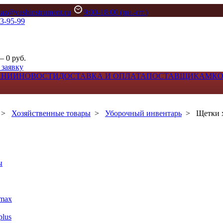
kaz@vashinstrument.ru
9:00-18:00 (пн.-пт.)
33-95-99
– 0 руб.
 заявку
АНИИ
НОВОСТИ
ДОСТАВКА И ОПЛАТА
ПОСТАВЩИКАМ
К
>
Хозяйственные товары
>
Уборочный инвентарь
>
Щетки 
ы
max
lus