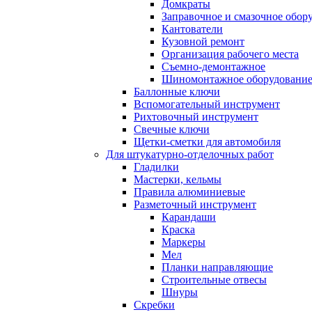
Домкраты
Заправочное и смазочное обор
Кантователи
Кузовной ремонт
Организация рабочего места
Съемно-демонтажное
Шиномонтажное оборудовани
Баллонные ключи
Вспомогательный инструмент
Рихтовочный инструмент
Свечные ключи
Щетки-сметки для автомобиля
Для штукатурно-отделочных работ
Гладилки
Мастерки, кельмы
Правила алюминиевые
Разметочный инструмент
Карандаши
Краска
Маркеры
Мел
Планки направляющие
Строительные отвесы
Шнуры
Скребки