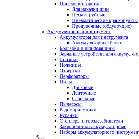
Пневмопистолеты
Для накачки шин
Пескоструйные
Пневматические краскопульты
Продувочные (обдувочные)
Аккумуляторный инструмент
Аккумуляторы для инструмента
Аккумуляторные блоки
Болгарки и шлифмашины
Зарядные устройства для аккумулято
Лобзики
Ножницы
Отвертки
Перфораторы
Пилы
Дисковые
Ленточные
Сабельные
Пылесосы
Радиоприемники
Рубанки
Степлеры и гвоздезабиватели
Заклепочники аккумуляторные
Наборы аккумуляторного инструмен