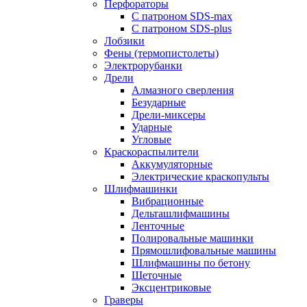
Перфораторы
С патроном SDS-max
С патроном SDS-plus
Лобзики
Фены (термопистолеты)
Электрорубанки
Дрели
Алмазного сверления
Безударные
Дрели-миксеры
Ударные
Угловые
Краскораспылители
Аккумуляторные
Электрические краскопульты
Шлифмашинки
Вибрационные
Дельташлифмашины
Ленточные
Полировальные машинки
Прямошлифовальные машины
Шлифмашины по бетону
Щеточные
Эксцентриковые
Граверы