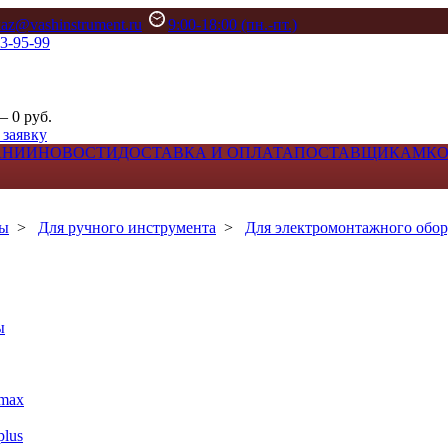
kaz@vashinstrument.ru
9:00-18:00 (пн.-пт.)
33-95-99
– 0 руб.
 заявку
АНИИ
НОВОСТИ
ДОСТАВКА И ОПЛАТА
ПОСТАВЩИКАМ
К
лы
>
Для ручного инструмента
>
Для электромонтажного обо
ы
max
lus