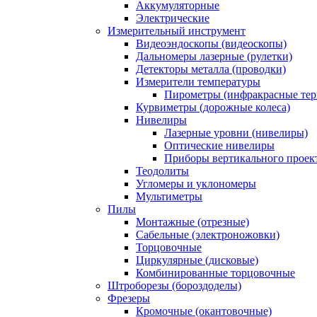
Аккумуляторные
Электрические
Измерительный инструмент
Видеоэндоскопы (видеоскопы)
Дальномеры лазерные (рулетки)
Детекторы металла (проводки)
Измерители температуры
Пирометры (инфракрасные те
Курвиметры (дорожные колеса)
Нивелиры
Лазерные уровни (нивелиры)
Оптические нивелиры
Приборы вертикального проек
Теодолиты
Угломеры и уклономеры
Мультиметры
Пилы
Монтажные (отрезные)
Сабельные (электроножовки)
Торцовочные
Циркулярные (дисковые)
Комбинированные торцовочные
Штроборезы (бороздоделы)
Фрезеры
Кромочные (окантовочные)