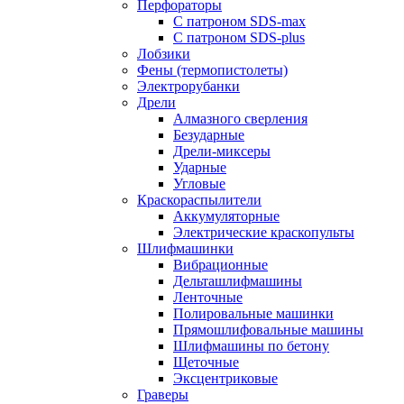
Перфораторы
С патроном SDS-max
С патроном SDS-plus
Лобзики
Фены (термопистолеты)
Электрорубанки
Дрели
Алмазного сверления
Безударные
Дрели-миксеры
Ударные
Угловые
Краскораспылители
Аккумуляторные
Электрические краскопульты
Шлифмашинки
Вибрационные
Дельташлифмашины
Ленточные
Полировальные машинки
Прямошлифовальные машины
Шлифмашины по бетону
Щеточные
Эксцентриковые
Граверы