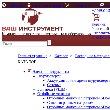
Распродажа
Вход / Регистрация
Обратный звонок
za
+7 (495) 1
Корзина
0 позиций 
Отправить
Комплексные поставки инструмента и оборудования
О КОМП
Главная страница
>
Каталог
>
Расходные материа
КАТАЛОГ
Электроинструменты
Шуруповерты
Аккумуляторные дрели-шуруповерт
Сетевые
Болгарки (УШМ)
Отбойные молотки
Отбойные молотки с патроном SDS-
С шестигранным патроном
Отбойные молотки с патроном SDS-p