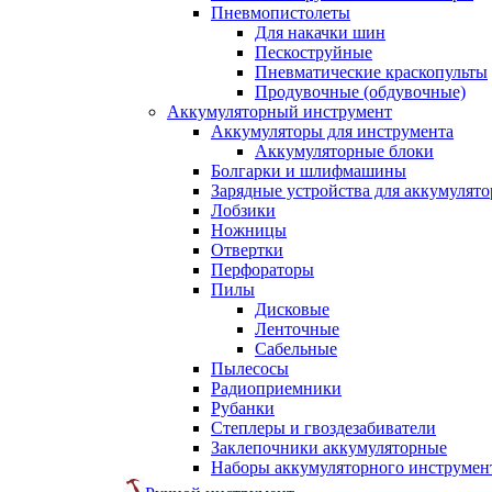
Пневмопистолеты
Для накачки шин
Пескоструйные
Пневматические краскопульты
Продувочные (обдувочные)
Аккумуляторный инструмент
Аккумуляторы для инструмента
Аккумуляторные блоки
Болгарки и шлифмашины
Зарядные устройства для аккумулято
Лобзики
Ножницы
Отвертки
Перфораторы
Пилы
Дисковые
Ленточные
Сабельные
Пылесосы
Радиоприемники
Рубанки
Степлеры и гвоздезабиватели
Заклепочники аккумуляторные
Наборы аккумуляторного инструмен