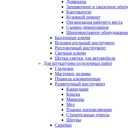
Домкраты
Заправочное и смазочное обор
Кантователи
Кузовной ремонт
Организация рабочего места
Съемно-демонтажное
Шиномонтажное оборудовани
Баллонные ключи
Вспомогательный инструмент
Рихтовочный инструмент
Свечные ключи
Щетки-сметки для автомобиля
Для штукатурно-отделочных работ
Гладилки
Мастерки, кельмы
Правила алюминиевые
Разметочный инструмент
Карандаши
Краска
Маркеры
Мел
Планки направляющие
Строительные отвесы
Шнуры
Скребки