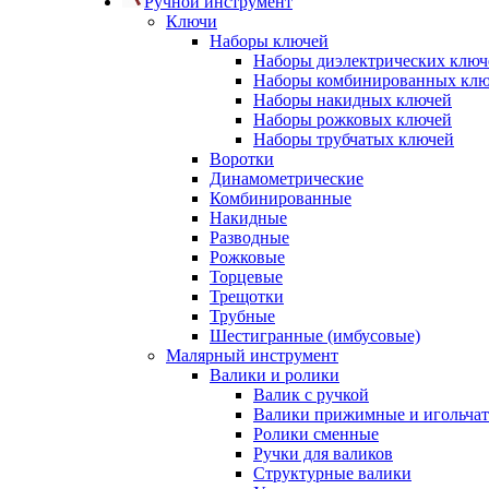
Ручной инструмент
Ключи
Наборы ключей
Наборы диэлектрических ключ
Наборы комбинированных кл
Наборы накидных ключей
Наборы рожковых ключей
Наборы трубчатых ключей
Воротки
Динамометрические
Комбинированные
Накидные
Разводные
Рожковые
Торцевые
Трещотки
Трубные
Шестигранные (имбусовые)
Малярный инструмент
Валики и ролики
Валик с ручкой
Валики прижимные и игольча
Ролики сменные
Ручки для валиков
Структурные валики