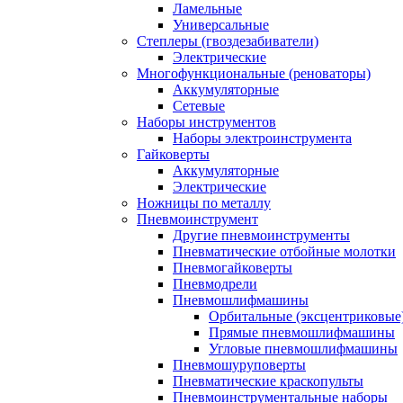
Ламельные
Универсальные
Степлеры (гвоздезабиватели)
Электрические
Многофункциональные (реноваторы)
Аккумуляторные
Сетевые
Наборы инструментов
Наборы электроинструмента
Гайковерты
Аккумуляторные
Электрические
Ножницы по металлу
Пневмоинструмент
Другие пневмоинструменты
Пневматические отбойные молотки
Пневмогайковерты
Пневмодрели
Пневмошлифмашины
Орбитальные (эксцентриковы
Прямые пневмошлифмашины
Угловые пневмошлифмашины
Пневмошуруповерты
Пневматические краскопульты
Пневмоинструментальные наборы