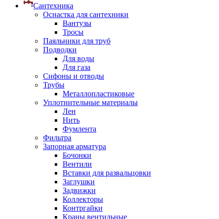
Сантехника
Оснастка для сантехники
Вантузы
Тросы
Паяльники для труб
Подводки
Для воды
Для газа
Сифоны и отводы
Трубы
Металлопластиковые
Уплотнительные материалы
Лен
Нить
Фумлента
Фильтра
Запорная арматура
Бочонки
Вентили
Вставки для развальцовки
Заглушки
Задвижки
Коллекторы
Контргайки
Краны вентильные