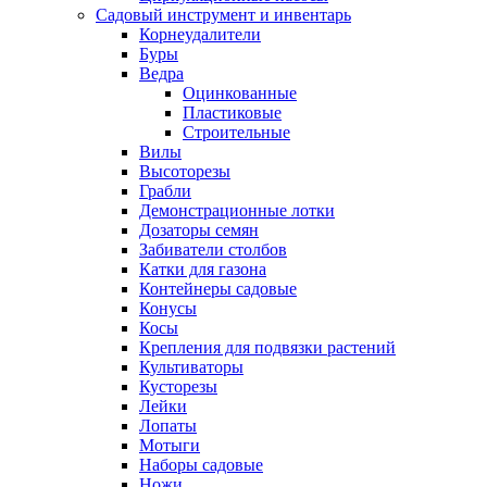
Садовый инструмент и инвентарь
Корнеудалители
Буры
Ведра
Оцинкованные
Пластиковые
Строительные
Вилы
Высоторезы
Грабли
Демонстрационные лотки
Дозаторы семян
Забиватели столбов
Катки для газона
Контейнеры садовые
Конусы
Косы
Крепления для подвязки растений
Культиваторы
Кусторезы
Лейки
Лопаты
Мотыги
Наборы садовые
Ножи