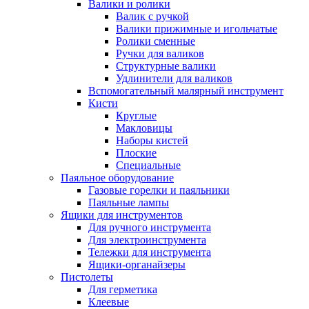
Валики и ролики
Валик с ручкой
Валики прижимные и игольчатые
Ролики сменные
Ручки для валиков
Структурные валики
Удлинители для валиков
Вспомогательный малярный инструмент
Кисти
Круглые
Макловицы
Наборы кистей
Плоские
Специальные
Паяльное оборудование
Газовые горелки и паяльники
Паяльные лампы
Ящики для инструментов
Для ручного инструмента
Для электроинструмента
Тележки для инструмента
Ящики-органайзеры
Пистолеты
Для герметика
Клеевые