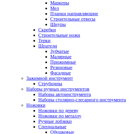
Маркеры
Мел
Планки направляющие
Строительные отвесы
Шнуры
Скребки
Строительные ножи
Терки
Шпатели
Зубчатые
Малярные
Прижимные
Резиновые
Фасадные
Зажимной инструмент
Струбцины
Наборы ручных инструментов
Наборы автоинструмента
Наборы столярно-слесарного инструмента
Ножовки
Ножовки по дереву
Ножовки по металлу
Ручные лобзики
Специальные
Обушковые