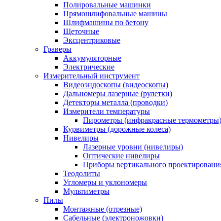
Полировальные машинки
Прямошлифовальные машины
Шлифмашины по бетону
Щеточные
Эксцентриковые
Граверы
Аккумуляторные
Электрические
Измерительный инструмент
Видеоэндоскопы (видеоскопы)
Дальномеры лазерные (рулетки)
Детекторы металла (проводки)
Измерители температуры
Пирометры (инфракрасные термометры
Курвиметры (дорожные колеса)
Нивелиры
Лазерные уровни (нивелиры)
Оптические нивелиры
Приборы вертикального проектировани
Теодолиты
Угломеры и уклономеры
Мультиметры
Пилы
Монтажные (отрезные)
Сабельные (электроножовки)