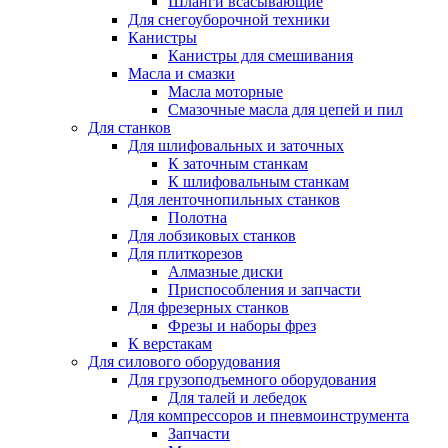
Шланги всасывающие
Для снегоуборочной техники
Канистры
Канистры для смешивания
Масла и смазки
Масла моторные
Смазочные масла для цепей и пил
Для станков
Для шлифовальных и заточных
К заточным станкам
К шлифовальным станкам
Для ленточнопильных станков
Полотна
Для лобзиковых станков
Для плиткорезов
Алмазные диски
Приспособления и запчасти
Для фрезерных станков
Фрезы и наборы фрез
К верстакам
Для силового оборудования
Для грузоподъемного оборудования
Для талей и лебедок
Для компрессоров и пневмоинструмента
Запчасти