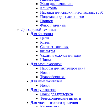
Жало для паяльника
Канифоль
Насадки для сварки пластиковых труб
Подставки для паяльников
Припои
Флюс паяльный
Для садовой техники
Для бензопил
Цепи
Козлы
Свечи зажигания
Фильтры
Чехлы и кожухи для шин
Шины
Для газонокосилок
Наборы для мульчирования
Ножи
Травосборники
Для измельчителей
Ножи
Для кусторезов
Ножи для кустореза
Телескопические штанги
Для моек высокого давления
Комплекты