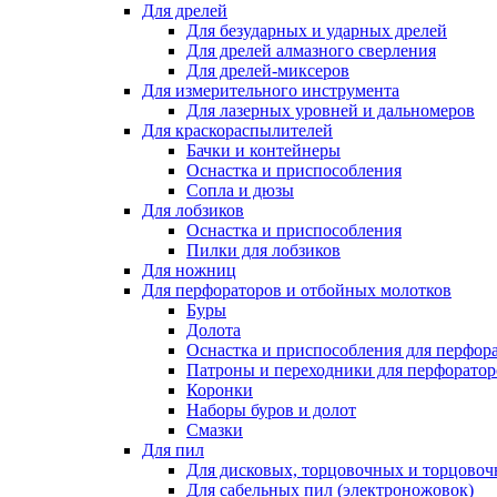
Для дрелей
Для безударных и ударных дрелей
Для дрелей алмазного сверления
Для дрелей-миксеров
Для измерительного инструмента
Для лазерных уровней и дальномеров
Для краскораспылителей
Бачки и контейнеры
Оснастка и приспособления
Сопла и дюзы
Для лобзиков
Оснастка и приспособления
Пилки для лобзиков
Для ножниц
Для перфораторов и отбойных молотков
Буры
Долота
Оснастка и приспособления для перфор
Патроны и переходники для перфоратор
Коронки
Наборы буров и долот
Смазки
Для пил
Для дисковых, торцовочных и торцово
Для сабельных пил (электроножовок)