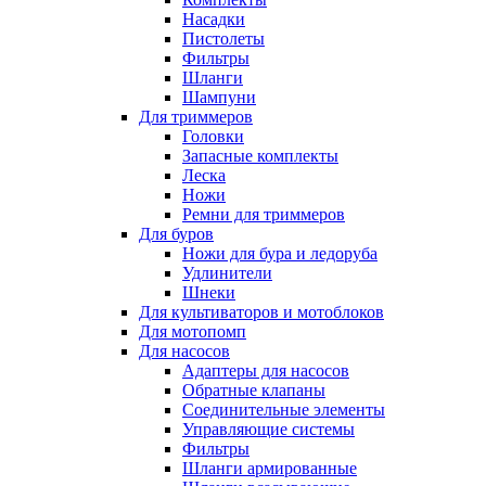
Насадки
Пистолеты
Фильтры
Шланги
Шампуни
Для триммеров
Головки
Запасные комплекты
Леска
Ножи
Ремни для триммеров
Для буров
Ножи для бура и ледоруба
Удлинители
Шнеки
Для культиваторов и мотоблоков
Для мотопомп
Для насосов
Адаптеры для насосов
Обратные клапаны
Соединительные элементы
Управляющие системы
Фильтры
Шланги армированные