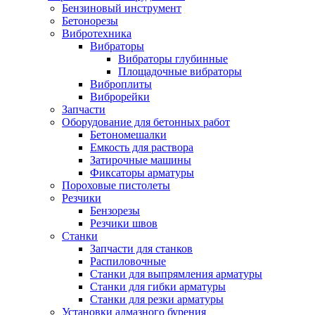
Бензиновый инструмент
Бетонорезы
Вибротехника
Вибраторы
Вибраторы глубинные
Площадочные вибраторы
Виброплиты
Виброрейки
Запчасти
Оборудование для бетонных работ
Бетономешалки
Емкость для раствора
Затирочные машины
Фиксаторы арматуры
Пороховые пистолеты
Резчики
Бензорезы
Резчики швов
Станки
Запчасти для станков
Распиловочные
Станки для выпрямления арматуры
Станки для гибки арматуры
Станки для резки арматуры
Установки алмазного бурения