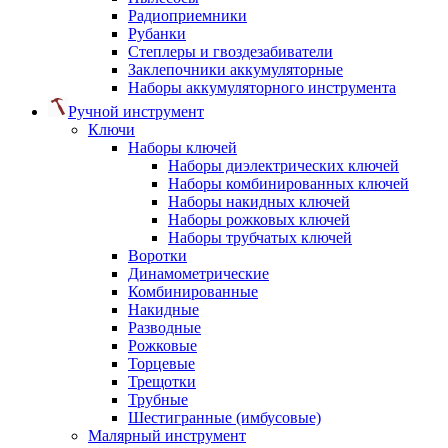
Радиоприемники
Рубанки
Степлеры и гвоздезабиватели
Заклепочники аккумуляторные
Наборы аккумуляторного инструмента
Ручной инструмент
Ключи
Наборы ключей
Наборы диэлектрических ключей
Наборы комбинированных ключей
Наборы накидных ключей
Наборы рожковых ключей
Наборы трубчатых ключей
Воротки
Динамометрические
Комбинированные
Накидные
Разводные
Рожковые
Торцевые
Трещотки
Трубные
Шестигранные (имбусовые)
Малярный инструмент