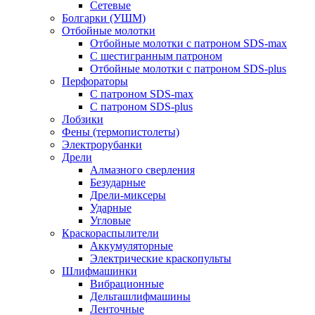
Сетевые
Болгарки (УШМ)
Отбойные молотки
Отбойные молотки с патроном SDS-max
С шестигранным патроном
Отбойные молотки с патроном SDS-plus
Перфораторы
С патроном SDS-max
С патроном SDS-plus
Лобзики
Фены (термопистолеты)
Электрорубанки
Дрели
Алмазного сверления
Безударные
Дрели-миксеры
Ударные
Угловые
Краскораспылители
Аккумуляторные
Электрические краскопульты
Шлифмашинки
Вибрационные
Дельташлифмашины
Ленточные