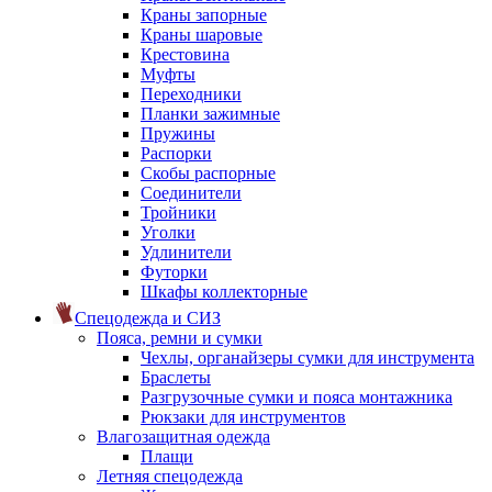
Краны запорные
Краны шаровые
Крестовина
Муфты
Переходники
Планки зажимные
Пружины
Распорки
Скобы распорные
Соединители
Тройники
Уголки
Удлинители
Футорки
Шкафы коллекторные
Спецодежда и СИЗ
Пояса, ремни и сумки
Чехлы, органайзеры сумки для инструмента
Браслеты
Разгрузочные сумки и пояса монтажника
Рюкзаки для инструментов
Влагозащитная одежда
Плащи
Летняя спецодежда