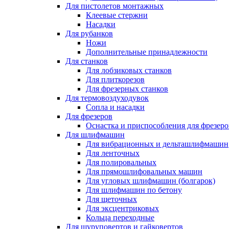
Для пистолетов монтажных
Клеевые стержни
Насадки
Для рубанков
Ножи
Дополнительные принадлежности
Для станков
Для лобзиковых станков
Для плиткорезов
Для фрезерных станков
Для термовоздуходувок
Сопла и насадки
Для фрезеров
Оснастка и приспособления для фрезеро
Для шлифмашин
Для вибрационных и дельташлифмашин
Для ленточных
Для полировальных
Для прямошлифовальных машин
Для угловых шлифмашин (болгарок)
Для шлифмашин по бетону
Для щеточных
Для эксцентриковых
Кольца переходные
Для шуруповертов и гайковертов