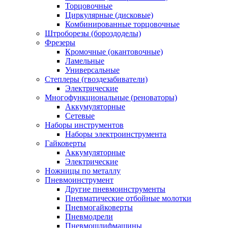
Торцовочные
Циркулярные (дисковые)
Комбинированные торцовочные
Штроборезы (бороздоделы)
Фрезеры
Кромочные (окантовочные)
Ламельные
Универсальные
Степлеры (гвоздезабиватели)
Электрические
Многофункциональные (реноваторы)
Аккумуляторные
Сетевые
Наборы инструментов
Наборы электроинструмента
Гайковерты
Аккумуляторные
Электрические
Ножницы по металлу
Пневмоинструмент
Другие пневмоинструменты
Пневматические отбойные молотки
Пневмогайковерты
Пневмодрели
Пневмошлифмашины