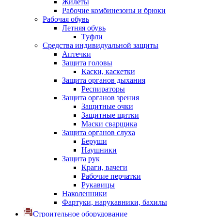
Жилеты
Рабочие комбинезоны и брюки
Рабочая обувь
Летняя обувь
Туфли
Средства индивидуальной защиты
Аптечки
Защита головы
Каски, каскетки
Защита органов дыхания
Респираторы
Защита органов зрения
Защитные очки
Защитные щитки
Маски сварщика
Защита органов слуха
Беруши
Наушники
Защита рук
Краги, вачеги
Рабочие перчатки
Рукавицы
Наколенники
Фартуки, нарукавники, бахилы
Строительное оборудование