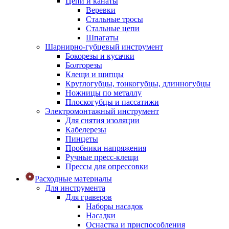
Цепи и канаты
Веревки
Стальные тросы
Стальные цепи
Шпагаты
Шарнирно-губцевый инструмент
Бокорезы и кусачки
Болторезы
Клещи и щипцы
Круглогубцы, тонкогубцы, длинногубцы
Ножницы по металлу
Плоскогубцы и пассатижи
Электромонтажный инструмент
Для снятия изоляции
Кабелерезы
Пинцеты
Пробники напряжения
Ручные пресс-клещи
Прессы для опрессовки
Расходные материалы
Для инструмента
Для граверов
Наборы насадок
Насадки
Оснастка и приспособления