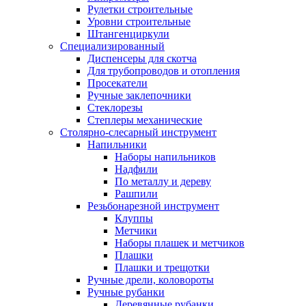
Рулетки строительные
Уровни строительные
Штангенциркули
Специализированный
Диспенсеры для скотча
Для трубопроводов и отопления
Просекатели
Ручные заклепочники
Стеклорезы
Степлеры механические
Столярно-слесарный инструмент
Напильники
Наборы напильников
Надфили
По металлу и дереву
Рашпили
Резьбонарезной инструмент
Клуппы
Метчики
Наборы плашек и метчиков
Плашки
Плашки и трещотки
Ручные дрели, коловороты
Ручные рубанки
Деревянные рубанки