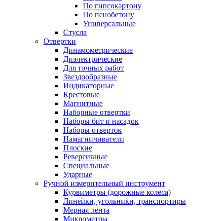
По гипсокартону
По пенобетону
Универсальные
Стусла
Отвертки
Динамометрические
Диэлектрические
Для точных работ
Звездообразные
Индикаторные
Крестовые
Магнитные
Наборные отвертки
Наборы бит и насадок
Наборы отверток
Намагничиватели
Плоские
Реверсивные
Специальные
Ударные
Ручной измерительный инструмент
Курвиметры (дорожные колеса)
Линейки, угольники, транспортиры
Мерная лента
Микрометры