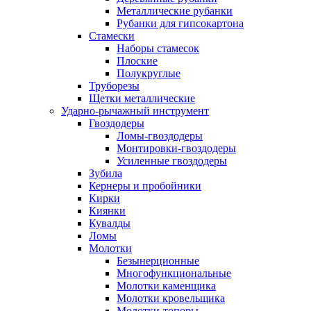
Металлические рубанки
Рубанки для гипсокартона
Стамески
Наборы стамесок
Плоские
Полукруглые
Труборезы
Щетки металлические
Ударно-рычажный инструмент
Гвоздодеры
Ломы-гвоздодеры
Монтировки-гвоздодеры
Усиленные гвоздодеры
Зубила
Кернеры и пробойники
Кирки
Киянки
Кувалды
Ломы
Молотки
Безынерционные
Многофункциональные
Молотки каменщика
Молотки кровельщика
Молотки-топоры