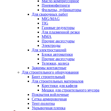
Масло компрессорное
Пневмофитинги
Фильтры, лубрикаторы
Для сварочных работ
MIG/MAG
TIG
Газовые редукторы
Для плазменной резки
ММА
Прочие аксессуары
Электроды
Для электростанций
Блоки автоматики
Прочие аксессуары
Тележки, колеса
Зажимы контактные
Для строительного оборудования
Бинт строительный
Для строительных материалов
Крестики для кафеля
Мешки для строительного мусора
Покрытия войлочные
Сетка армировочная
Тент-полотна
Укрывочная пленка