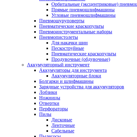
Орбитальные (эксцентриковые) пнев
Прямые пневмошлифмашины
Угловые пневмошлифмашины
Пневмошуруповерты
Пневматические краскопульты
Пневмоинструментальные наборы
Пневмопистолеты
Для накачки шин
Пескоструйные
Пневматические краскопульты
Продувочные (обдувочные)
Аккумуляторный инструмент
Аккумуляторы для инструмента
Аккумуляторные блоки
Болгарки и шлифмашины
Зарядные устройства для аккумуляторов
Лобзики
Ножницы
Отвертки
Перфораторы
Пилы
Дисковые
Ленточные
Сабельные
Пылесосы