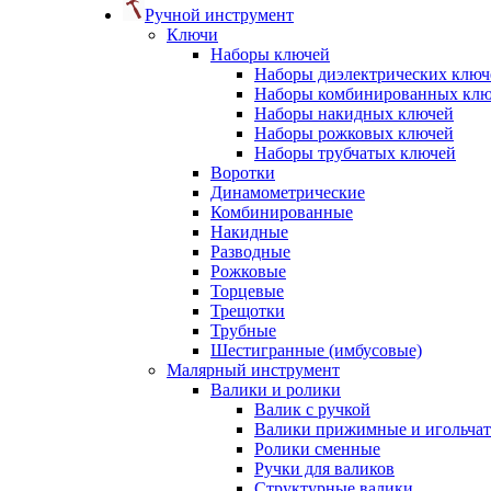
Ручной инструмент
Ключи
Наборы ключей
Наборы диэлектрических ключ
Наборы комбинированных кл
Наборы накидных ключей
Наборы рожковых ключей
Наборы трубчатых ключей
Воротки
Динамометрические
Комбинированные
Накидные
Разводные
Рожковые
Торцевые
Трещотки
Трубные
Шестигранные (имбусовые)
Малярный инструмент
Валики и ролики
Валик с ручкой
Валики прижимные и игольча
Ролики сменные
Ручки для валиков
Структурные валики