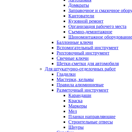
Домкраты
Заправочное и смазочное обор
Кантователи
Кузовной ремонт
Организация рабочего места
Съемно-демонтажное
Шиномонтажное оборудовани
Баллонные ключи
Вспомогательный инструмент
Рихтовочный инструмент
Свечные ключи
Щетки-сметки для автомобиля
Для штукатурно-отделочных работ
Гладилки
Мастерки, кельмы
Правила алюминиевые
Разметочный инструмент
Карандаши
Краска
Маркеры
Мел
Планки направляющие
Строительные отвесы
Шнуры