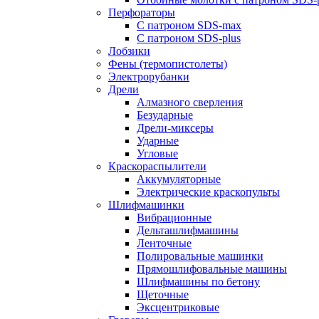
Перфораторы
С патроном SDS-max
С патроном SDS-plus
Лобзики
Фены (термопистолеты)
Электрорубанки
Дрели
Алмазного сверления
Безударные
Дрели-миксеры
Ударные
Угловые
Краскораспылители
Аккумуляторные
Электрические краскопульты
Шлифмашинки
Вибрационные
Дельташлифмашины
Ленточные
Полировальные машинки
Прямошлифовальные машины
Шлифмашины по бетону
Щеточные
Эксцентриковые