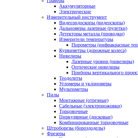
Граверы
Аккумуляторные
Электрические
Измерительный инструмент
Видеоэндоскопы (видеоскопы)
Дальномеры лазерные (рулетки)
Детекторы металла (проводки)
Измерители температуры
Пирометры (инфракрасные те
Курвиметры (дорожные колеса)
Нивелиры
Лазерные уровни (нивелиры)
Оптические нивелиры
Приборы вертикального проек
Теодолиты
Угломеры и уклономеры
Мультиметры
Пилы
Монтажные (отрезные)
Сабельные (электроножовки)
Торцовочные
Циркулярные (дисковые)
Комбинированные торцовочные
Штроборезы (бороздоделы)
Фрезеры