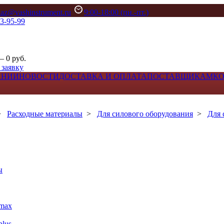
kaz@vashinstrument.ru
9:00-18:00 (пн.-пт.)
33-95-99
– 0 руб.
 заявку
АНИИ
НОВОСТИ
ДОСТАВКА И ОПЛАТА
ПОСТАВЩИКАМ
К
>
Расходные материалы
>
Для силового оборудования
>
Для 
ы
max
lus