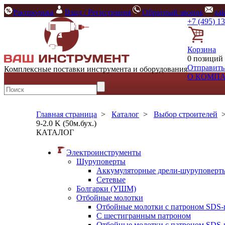
Распродажа
Вход / Регистрация
Обратный звонок
za
+7 (495) 1
Корзина
0 позиций 
Отправить
Комплексные поставки инструмента и оборудования
О КОМП
Главная страница
>
Каталог
>
Выбор строителей
9-2.0 K (50м.бух.)
КАТАЛОГ
Электроинструменты
Шуруповерты
Аккумуляторные дрели-шуруповерт
Сетевые
Болгарки (УШМ)
Отбойные молотки
Отбойные молотки с патроном SDS-
С шестигранным патроном
Отбойные молотки с патроном SDS-p