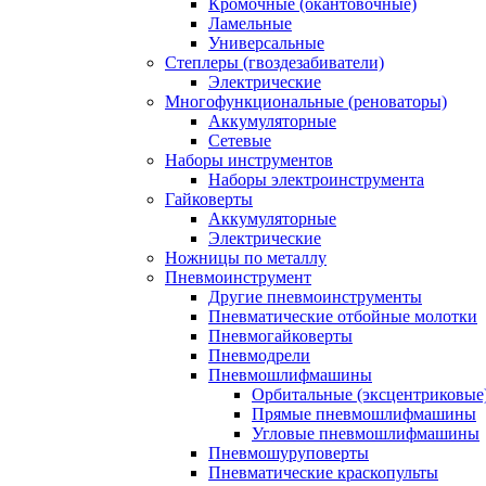
Кромочные (окантовочные)
Ламельные
Универсальные
Степлеры (гвоздезабиватели)
Электрические
Многофункциональные (реноваторы)
Аккумуляторные
Сетевые
Наборы инструментов
Наборы электроинструмента
Гайковерты
Аккумуляторные
Электрические
Ножницы по металлу
Пневмоинструмент
Другие пневмоинструменты
Пневматические отбойные молотки
Пневмогайковерты
Пневмодрели
Пневмошлифмашины
Орбитальные (эксцентриковы
Прямые пневмошлифмашины
Угловые пневмошлифмашины
Пневмошуруповерты
Пневматические краскопульты