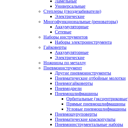
Ламельные
Универсальные
Степлеры (гвоздезабиватели)
Электрические
Многофункциональные (реноваторы)
Аккумуляторные
Сетевые
Наборы инструментов
Наборы электроинструмента
Гайковерты
Аккумуляторные
Электрические
Ножницы по металлу
Пневмоинструмент
Другие пневмоинструменты
Пневматические отбойные молотки
Пневмогайковерты
Пневмодрели
Пневмошлифмашины
Орбитальные (эксцентриковы
Прямые пневмошлифмашины
Угловые пневмошлифмашины
Пневмошуруповерты
Пневматические краскопульты
Пневмоинструментальные наборы