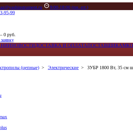
kaz@vashinstrument.ru
9:00-18:00 (пн.-пт.)
33-95-99
– 0 руб.
 заявку
АНИИ
НОВОСТИ
ДОСТАВКА И ОПЛАТА
ПОСТАВЩИКАМ
К
ктропилы (цепные)
>
Электрические
>
ЗУБР 1800 Вт, 35 см ш
ы
max
lus