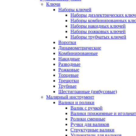
Ключи
Наборы ключей
Наборы диэлектрических ключ
Наборы комбинированных кл
Наборы накидных ключей
Наборы рожковых ключей
Наборы трубчатых ключей
Воротки
Динамометрические
Комбинированные
Накидные
Разводные
Рожковые
Торцевые
Трещотки
Трубные
Шестигранные (имбусовые)
Малярный инструмент
Валики и ролики
Валик с ручкой
Валики прижимные и игольча
Ролики сменные
Ручки для валиков
Структурные валики
Удлинители для валиков