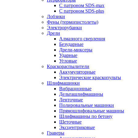
С патроном SDS-max
С патроном SDS-plus
Лобзики
Фены (термопистолеты)
Электрорубанки
Дрели
Алмазного сверления
Безударные
Дрели-миксеры
Ударные
Угловые
Краскораспылители
Аккумуляторные
Электрические краскопульты
Шлифмашинки
Вибрационные
Дельташлифмашины
Ленточные
Полировальные машинки
Прямошлифовальные машины
Шлифмашины по бетону
Щеточные
Эксцентриковые
Граверы