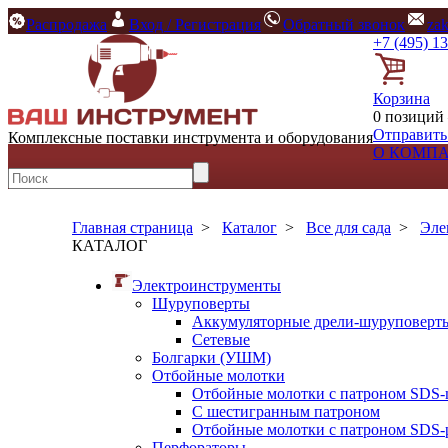
Распродажа
Вход / Регистрация
Обратный звонок
za
+7 (495) 1
Корзина
0 позиций 
Отправить
Комплексные поставки инструмента и оборудования
О КОМП
Главная страница
>
Каталог
>
Все для сада
>
Эле
КАТАЛОГ
Электроинструменты
Шуруповерты
Аккумуляторные дрели-шуруповерт
Сетевые
Болгарки (УШМ)
Отбойные молотки
Отбойные молотки с патроном SDS-
С шестигранным патроном
Отбойные молотки с патроном SDS-p
Перфораторы