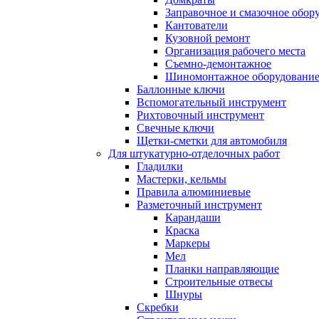
Заправочное и смазочное обор
Кантователи
Кузовной ремонт
Организация рабочего места
Съемно-демонтажное
Шиномонтажное оборудовани
Баллонные ключи
Вспомогательный инструмент
Рихтовочный инструмент
Свечные ключи
Щетки-сметки для автомобиля
Для штукатурно-отделочных работ
Гладилки
Мастерки, кельмы
Правила алюминиевые
Разметочный инструмент
Карандаши
Краска
Маркеры
Мел
Планки направляющие
Строительные отвесы
Шнуры
Скребки