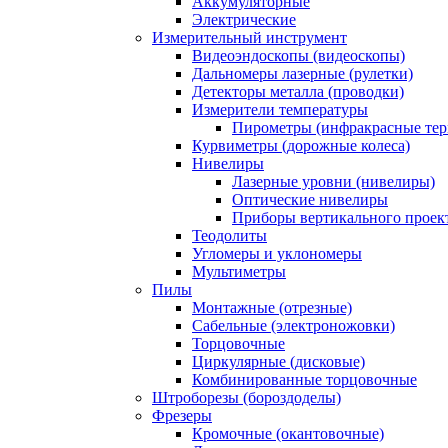
Аккумуляторные
Электрические
Измерительный инструмент
Видеоэндоскопы (видеоскопы)
Дальномеры лазерные (рулетки)
Детекторы металла (проводки)
Измерители температуры
Пирометры (инфракрасные те
Курвиметры (дорожные колеса)
Нивелиры
Лазерные уровни (нивелиры)
Оптические нивелиры
Приборы вертикального проек
Теодолиты
Угломеры и уклономеры
Мультиметры
Пилы
Монтажные (отрезные)
Сабельные (электроножовки)
Торцовочные
Циркулярные (дисковые)
Комбинированные торцовочные
Штроборезы (бороздоделы)
Фрезеры
Кромочные (окантовочные)