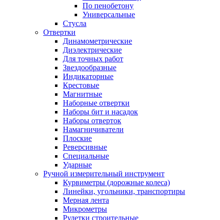
По пенобетону
Универсальные
Стусла
Отвертки
Динамометрические
Диэлектрические
Для точных работ
Звездообразные
Индикаторные
Крестовые
Магнитные
Наборные отвертки
Наборы бит и насадок
Наборы отверток
Намагничиватели
Плоские
Реверсивные
Специальные
Ударные
Ручной измерительный инструмент
Курвиметры (дорожные колеса)
Линейки, угольники, транспортиры
Мерная лента
Микрометры
Рулетки строительные