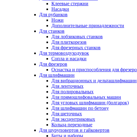
Клеевые стержни
Насадки
Для рубанков
Ножи
Дополнительные принадлежности
Для станков
Для лобзиковых станков
Для плиткорезов
Для фрезерных станков
Для термовоздуходувок
Сопла и насадки
Для фрезеров
Оснастка и приспособления для фрезеро
Для шлифмашин
Для вибрационных и дельташлифмашин
Для ленточных
Для полировальных
Для прямошлифовальных машин
Для угловых шлифмашин (болгарок)
Для шлифмашин по бетону
Для щеточных
Для эксцентриковых
Кольца переходные
Для шуруповертов и гайковертов
Биты и наборы