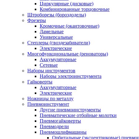
Циркулярные (дисковые)
Комбинированные торцовочные
Штроборезы (бороздоделы)
Фрезеры
Кромочные (окантовочные)
Ламельные
Универсальные
Степлеры (гвоздезабиватели)
Электрические
Многофункциональные (реноваторы)
Аккумуляторные
Сетевые
Наборы инструментов
Наборы электроинструмента
Гайковерты
Аккумуляторные
Электрические
Ножницы по металлу
Пневмоинструмент
Другие пневмоинструменты
Пневматические отбойные молотки
Пневмогайковерты
Пневмодрели
Пневмошлифмашины
Орбитальные (эксцентриковые) пнев