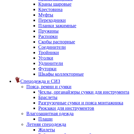
Краны шаровые
Крестовина
Муфты
Переходники
Планки зажимные
Пружины
Распорки
Скобы распорные
Соединители
Тройники
Уголки
Удлинители
Футорки
Шкафы коллекторные
Спецодежда и СИЗ
Пояса, ремни и сумки
Чехлы, органайзеры сумки для инструмента
Браслеты
Разгрузочные сумки и пояса монтажника
Рюкзаки для инструментов
Влагозащитная одежда
Плащи
Летняя спецодежда
Жилеты