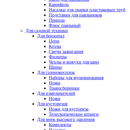
Канифоль
Насадки для сварки пластиковых труб
Подставки для паяльников
Припои
Флюс паяльный
Для садовой техники
Для бензопил
Цепи
Козлы
Свечи зажигания
Фильтры
Чехлы и кожухи для шин
Шины
Для газонокосилок
Наборы для мульчирования
Ножи
Травосборники
Для измельчителей
Ножи
Для кусторезов
Ножи для кустореза
Телескопические штанги
Для моек высокого давления
Комплекты
Насадки