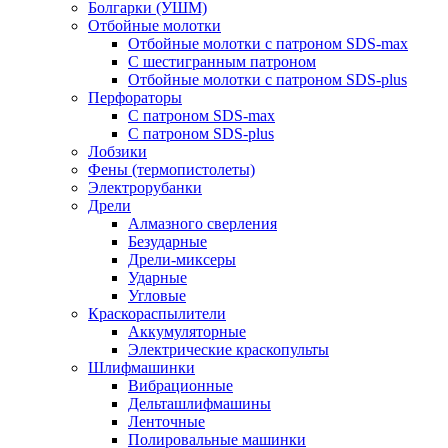
Болгарки (УШМ)
Отбойные молотки
Отбойные молотки с патроном SDS-max
С шестигранным патроном
Отбойные молотки с патроном SDS-plus
Перфораторы
С патроном SDS-max
С патроном SDS-plus
Лобзики
Фены (термопистолеты)
Электрорубанки
Дрели
Алмазного сверления
Безударные
Дрели-миксеры
Ударные
Угловые
Краскораспылители
Аккумуляторные
Электрические краскопульты
Шлифмашинки
Вибрационные
Дельташлифмашины
Ленточные
Полировальные машинки