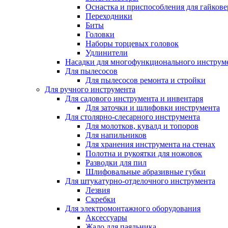
Оснастка и приспособления для гайкове
Переходники
Биты
Головки
Наборы торцевых головок
Удлинители
Насадки для многофункционального инструм
Для пылесосов
Для пылесосов ремонта и стройки
Для ручного инструмента
Для садового инструмента и инвентаря
Для заточки и шлифовки инструмента
Для столярно-слесарного инструмента
Для молотков, кувалд и топоров
Для напильников
Для хранения инструмента на стенах
Полотна и рукоятки для ножовок
Разводки для пил
Шлифовальные абразивные губки
Для штукатурно-отделочного инструмента
Лезвия
Скребки
Для электромонтажного оборудования
Аксессуары
Жало для паяльника