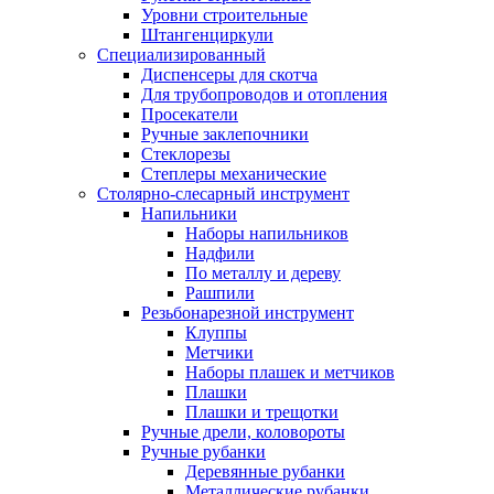
Уровни строительные
Штангенциркули
Специализированный
Диспенсеры для скотча
Для трубопроводов и отопления
Просекатели
Ручные заклепочники
Стеклорезы
Степлеры механические
Столярно-слесарный инструмент
Напильники
Наборы напильников
Надфили
По металлу и дереву
Рашпили
Резьбонарезной инструмент
Клуппы
Метчики
Наборы плашек и метчиков
Плашки
Плашки и трещотки
Ручные дрели, коловороты
Ручные рубанки
Деревянные рубанки
Металлические рубанки