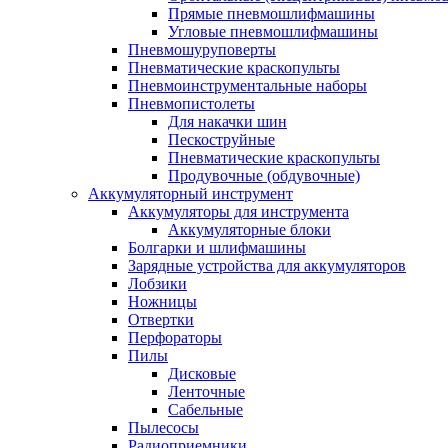
Прямые пневмошлифмашины
Угловые пневмошлифмашины
Пневмошуруповерты
Пневматические краскопульты
Пневмоинструментальные наборы
Пневмопистолеты
Для накачки шин
Пескоструйные
Пневматические краскопульты
Продувочные (обдувочные)
Аккумуляторный инструмент
Аккумуляторы для инструмента
Аккумуляторные блоки
Болгарки и шлифмашины
Зарядные устройства для аккумуляторов
Лобзики
Ножницы
Отвертки
Перфораторы
Пилы
Дисковые
Ленточные
Сабельные
Пылесосы
Радиоприемники