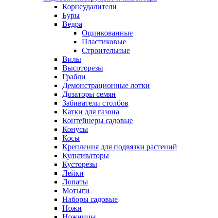
Корнеудалители
Буры
Ведра
Оцинкованные
Пластиковые
Строительные
Вилы
Высоторезы
Грабли
Демонстрационные лотки
Дозаторы семян
Забиватели столбов
Катки для газона
Контейнеры садовые
Конусы
Косы
Крепления для подвязки растений
Культиваторы
Кусторезы
Лейки
Лопаты
Мотыги
Наборы садовые
Ножи
Ножницы