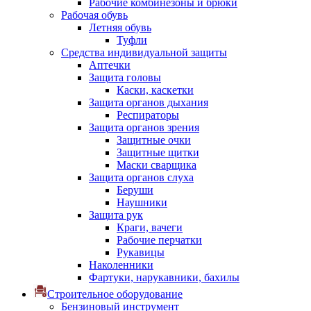
Рабочие комбинезоны и брюки
Рабочая обувь
Летняя обувь
Туфли
Средства индивидуальной защиты
Аптечки
Защита головы
Каски, каскетки
Защита органов дыхания
Респираторы
Защита органов зрения
Защитные очки
Защитные щитки
Маски сварщика
Защита органов слуха
Беруши
Наушники
Защита рук
Краги, вачеги
Рабочие перчатки
Рукавицы
Наколенники
Фартуки, нарукавники, бахилы
Строительное оборудование
Бензиновый инструмент