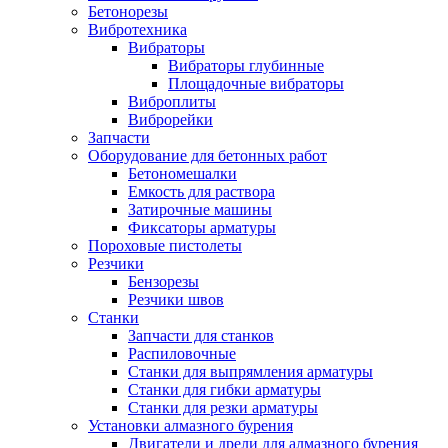
Бетонорезы
Вибротехника
Вибраторы
Вибраторы глубинные
Площадочные вибраторы
Виброплиты
Виброрейки
Запчасти
Оборудование для бетонных работ
Бетономешалки
Емкость для раствора
Затирочные машины
Фиксаторы арматуры
Пороховые пистолеты
Резчики
Бензорезы
Резчики швов
Станки
Запчасти для станков
Распиловочные
Станки для выпрямления арматуры
Станки для гибки арматуры
Станки для резки арматуры
Установки алмазного бурения
Двигатели и дрели для алмазного бурения