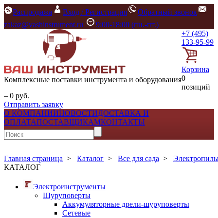
Распродажа
Вход / Регистрация
Обратный звонок
zakaz@vashinstrument.ru
9:00-18:00 (пн.-пт.)
+7 (495)
133-95-99
Корзина
0
Комплексные поставки инструмента и оборудования
позиций
– 0 руб.
Отправить заявку
О КОМПАНИИ
НОВОСТИ
ДОСТАВКА И
ОПЛАТА
ПОСТАВЩИКАМ
КОНТАКТЫ
Главная страница
>
Каталог
>
Все для сада
>
Электропилы
КАТАЛОГ
Электроинструменты
Шуруповерты
Аккумуляторные дрели-шуруповерты
Сетевые