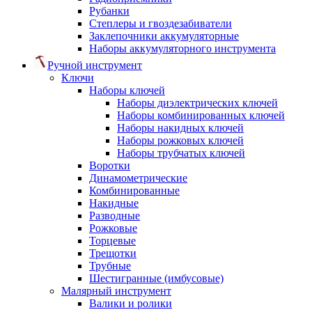
Рубанки
Степлеры и гвоздезабиватели
Заклепочники аккумуляторные
Наборы аккумуляторного инструмента
Ручной инструмент
Ключи
Наборы ключей
Наборы диэлектрических ключей
Наборы комбинированных ключей
Наборы накидных ключей
Наборы рожковых ключей
Наборы трубчатых ключей
Воротки
Динамометрические
Комбинированные
Накидные
Разводные
Рожковые
Торцевые
Трещотки
Трубные
Шестигранные (имбусовые)
Малярный инструмент
Валики и ролики