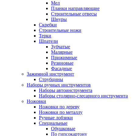
Мел
Планки направляющие
Строительные отвесы
Шнуры
Скребки
Строительные ножи
Терки
Шпатели
Зубчатые
Малярные
Прижимные
Резиновые
Фасадные
Зажимной инструмент
Струбцины
Наборы ручных инструментов
Наборы автоинструмента
Наборы столярно-слесарного инструмента
Ножовки
Ножовки по дереву
Ножовки по металлу
Ручные лобзики
Специальные
Обушковые
По гипсокартону