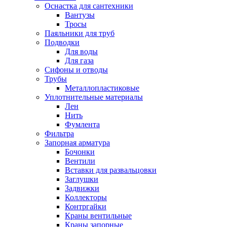
Оснастка для сантехники
Вантузы
Тросы
Паяльники для труб
Подводки
Для воды
Для газа
Сифоны и отводы
Трубы
Металлопластиковые
Уплотнительные материалы
Лен
Нить
Фумлента
Фильтра
Запорная арматура
Бочонки
Вентили
Вставки для развальцовки
Заглушки
Задвижки
Коллекторы
Контргайки
Краны вентильные
Краны запорные