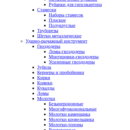
Рубанки для гипсокартона
Стамески
Наборы стамесок
Плоские
Полукруглые
Труборезы
Щетки металлические
Ударно-рычажный инструмент
Гвоздодеры
Ломы-гвоздодеры
Монтировки-гвоздодеры
Усиленные гвоздодеры
Зубила
Кернеры и пробойники
Кирки
Киянки
Кувалды
Ломы
Молотки
Безынерционные
Многофункциональные
Молотки каменщика
Молотки кровельщика
Молотки-топоры
Рихтовочные