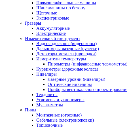
Прямошлифовальные машины
Шлифмашины по бетону
Щеточные
Эксцентриковые
Граверы
Аккумуляторные
Электрические
Измерительный инструмент
Видеоэндоскопы (видеоскопы)
Дальномеры лазерные (рулетки)
Детекторы металла (проводки)
Измерители температуры
Пирометры (инфракрасные термометры
Курвиметры (дорожные колеса)
Нивелиры
Лазерные уровни (нивелиры)
Оптические нивелиры
Приборы вертикального проектировани
Теодолиты
Угломеры и уклономеры
Мультиметры
Пилы
Монтажные (отрезные)
Сабельные (электроножовки)
Торцовочные