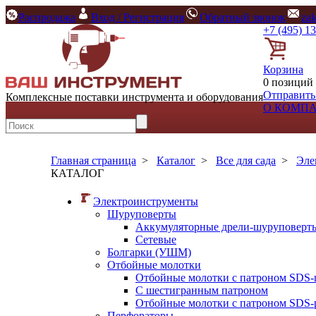
Распродажа
Вход / Регистрация
Обратный звонок
za
+7 (495) 1
Корзина
0 позиций 
Отправить
Комплексные поставки инструмента и оборудования
О КОМП
Главная страница
>
Каталог
>
Все для сада
>
Эле
КАТАЛОГ
Электроинструменты
Шуруповерты
Аккумуляторные дрели-шуруповерт
Сетевые
Болгарки (УШМ)
Отбойные молотки
Отбойные молотки с патроном SDS-
С шестигранным патроном
Отбойные молотки с патроном SDS-p
Перфораторы