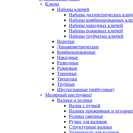
Ключи
Наборы ключей
Наборы диэлектрических ключ
Наборы комбинированных кл
Наборы накидных ключей
Наборы рожковых ключей
Наборы трубчатых ключей
Воротки
Динамометрические
Комбинированные
Накидные
Разводные
Рожковые
Торцевые
Трещотки
Трубные
Шестигранные (имбусовые)
Малярный инструмент
Валики и ролики
Валик с ручкой
Валики прижимные и игольча
Ролики сменные
Ручки для валиков
Структурные валики
Удлинители для валиков