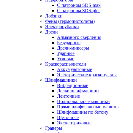
С патроном SDS-max
С патроном SDS-plus
Лобзики
Фены (термопистолеты)
Электрорубанки
Дрели
Алмазного сверления
Безударные
Дрели-миксеры
Ударные
Угловые
Краскораспылители
Аккумуляторные
Электрические краскопульты
Шлифмашинки
Вибрационные
Дельташлифмашины
Ленточные
Полировальные машинки
Прямошлифовальные машины
Шлифмашины по бетону
Щеточные
Эксцентриковые
Граверы