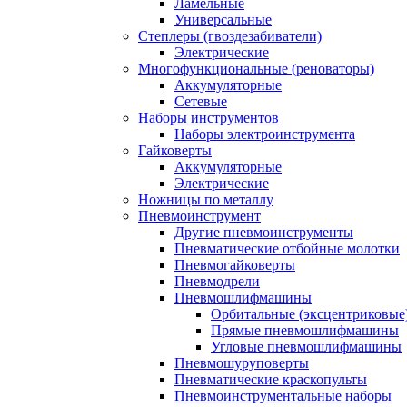
Ламельные
Универсальные
Степлеры (гвоздезабиватели)
Электрические
Многофункциональные (реноваторы)
Аккумуляторные
Сетевые
Наборы инструментов
Наборы электроинструмента
Гайковерты
Аккумуляторные
Электрические
Ножницы по металлу
Пневмоинструмент
Другие пневмоинструменты
Пневматические отбойные молотки
Пневмогайковерты
Пневмодрели
Пневмошлифмашины
Орбитальные (эксцентриковы
Прямые пневмошлифмашины
Угловые пневмошлифмашины
Пневмошуруповерты
Пневматические краскопульты
Пневмоинструментальные наборы