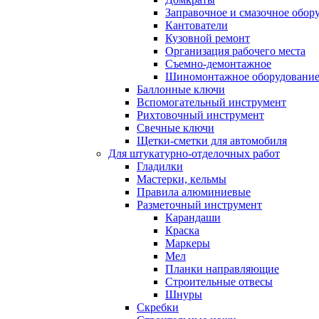
Заправочное и смазочное обор
Кантователи
Кузовной ремонт
Организация рабочего места
Съемно-демонтажное
Шиномонтажное оборудовани
Баллонные ключи
Вспомогательный инструмент
Рихтовочный инструмент
Свечные ключи
Щетки-сметки для автомобиля
Для штукатурно-отделочных работ
Гладилки
Мастерки, кельмы
Правила алюминиевые
Разметочный инструмент
Карандаши
Краска
Маркеры
Мел
Планки направляющие
Строительные отвесы
Шнуры
Скребки