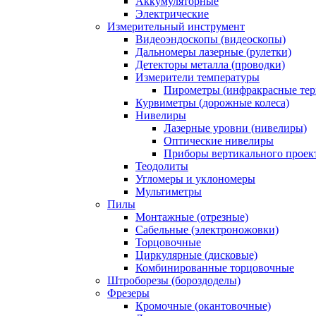
Аккумуляторные
Электрические
Измерительный инструмент
Видеоэндоскопы (видеоскопы)
Дальномеры лазерные (рулетки)
Детекторы металла (проводки)
Измерители температуры
Пирометры (инфракрасные те
Курвиметры (дорожные колеса)
Нивелиры
Лазерные уровни (нивелиры)
Оптические нивелиры
Приборы вертикального проек
Теодолиты
Угломеры и уклономеры
Мультиметры
Пилы
Монтажные (отрезные)
Сабельные (электроножовки)
Торцовочные
Циркулярные (дисковые)
Комбинированные торцовочные
Штроборезы (бороздоделы)
Фрезеры
Кромочные (окантовочные)