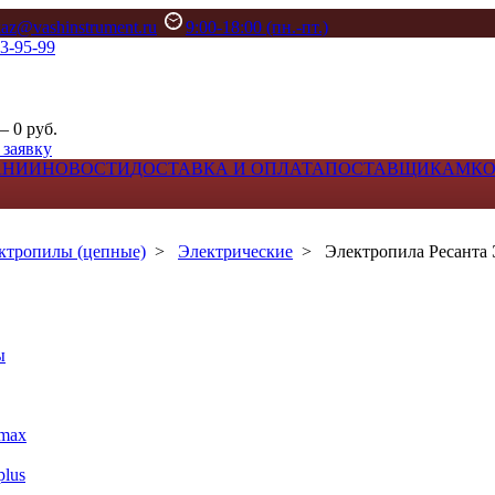
kaz@vashinstrument.ru
9:00-18:00 (пн.-пт.)
33-95-99
– 0 руб.
 заявку
АНИИ
НОВОСТИ
ДОСТАВКА И ОПЛАТА
ПОСТАВЩИКАМ
К
ктропилы (цепные)
>
Электрические
>
Электропила Ресанта
ы
max
lus