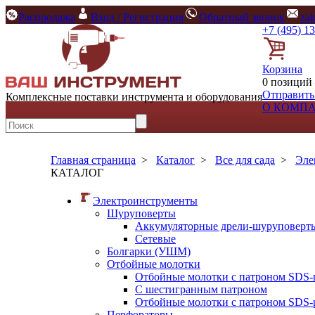
Распродажа
Вход / Регистрация
Обратный звонок
za
+7 (495) 1
Корзина
0 позиций 
Отправить
Комплексные поставки инструмента и оборудования
О КОМП
Главная страница
>
Каталог
>
Все для сада
>
Эле
КАТАЛОГ
Электроинструменты
Шуруповерты
Аккумуляторные дрели-шуруповерт
Сетевые
Болгарки (УШМ)
Отбойные молотки
Отбойные молотки с патроном SDS-
С шестигранным патроном
Отбойные молотки с патроном SDS-p
Перфораторы