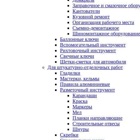
Заправочное и смазочное обор
Кантователи
Кузовной ремонт
Организация рабочего места
Съемно-демонтажное
Шиномонтажное оборудовани
Баллонные ключи
Вспомогательный инструмент
Рихтовочный инструмент
Свечные ключи
Щетки-сметки для автомобиля
Для штукатурно-отделочных работ
Гладилки
Мастерки, кельмы
Правила алюминиевые
Разметочный инструмент
Карандаши
Краска
Маркеры
Мел
Планки направляющие
Строительные отвесы
Шнуры
Скребки