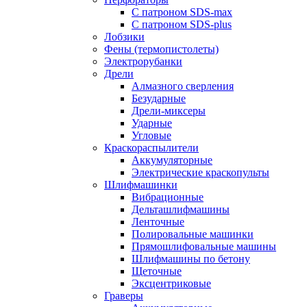
С патроном SDS-max
С патроном SDS-plus
Лобзики
Фены (термопистолеты)
Электрорубанки
Дрели
Алмазного сверления
Безударные
Дрели-миксеры
Ударные
Угловые
Краскораспылители
Аккумуляторные
Электрические краскопульты
Шлифмашинки
Вибрационные
Дельташлифмашины
Ленточные
Полировальные машинки
Прямошлифовальные машины
Шлифмашины по бетону
Щеточные
Эксцентриковые
Граверы