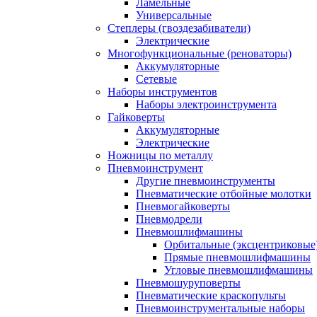
Ламельные
Универсальные
Степлеры (гвоздезабиватели)
Электрические
Многофункциональные (реноваторы)
Аккумуляторные
Сетевые
Наборы инструментов
Наборы электроинструмента
Гайковерты
Аккумуляторные
Электрические
Ножницы по металлу
Пневмоинструмент
Другие пневмоинструменты
Пневматические отбойные молотки
Пневмогайковерты
Пневмодрели
Пневмошлифмашины
Орбитальные (эксцентриковы
Прямые пневмошлифмашины
Угловые пневмошлифмашины
Пневмошуруповерты
Пневматические краскопульты
Пневмоинструментальные наборы