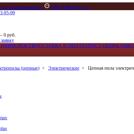
kaz@vashinstrument.ru
9:00-18:00 (пн.-пт.)
33-95-99
– 0 руб.
 заявку
АНИИ
НОВОСТИ
ДОСТАВКА И ОПЛАТА
ПОСТАВЩИКАМ
К
ктропилы (цепные)
>
Электрические
>
Цепная пила электрич
ы
max
lus