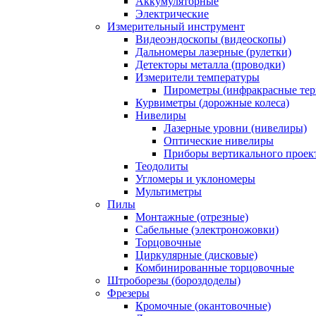
Аккумуляторные
Электрические
Измерительный инструмент
Видеоэндоскопы (видеоскопы)
Дальномеры лазерные (рулетки)
Детекторы металла (проводки)
Измерители температуры
Пирометры (инфракрасные те
Курвиметры (дорожные колеса)
Нивелиры
Лазерные уровни (нивелиры)
Оптические нивелиры
Приборы вертикального проек
Теодолиты
Угломеры и уклономеры
Мультиметры
Пилы
Монтажные (отрезные)
Сабельные (электроножовки)
Торцовочные
Циркулярные (дисковые)
Комбинированные торцовочные
Штроборезы (бороздоделы)
Фрезеры
Кромочные (окантовочные)