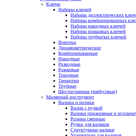
Ключи
Наборы ключей
Наборы диэлектрических ключ
Наборы комбинированных кл
Наборы накидных ключей
Наборы рожковых ключей
Наборы трубчатых ключей
Воротки
Динамометрические
Комбинированные
Накидные
Разводные
Рожковые
Торцевые
Трещотки
Трубные
Шестигранные (имбусовые)
Малярный инструмент
Валики и ролики
Валик с ручкой
Валики прижимные и игольча
Ролики сменные
Ручки для валиков
Структурные валики
Удлинители для валиков