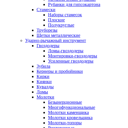
Рубанки для гипсокартона
Стамески
Наборы стамесок
Плоские
Полукруглые
Труборезы
Щетки металлические
Ударно-рычажный инструмент
Гвоздодеры
Ломы-гвоздодеры
Монтировки-гвоздодеры
Усиленные гвоздодеры
Зубила
Кернеры и пробойники
Кирки
Киянки
Кувалды
Ломы
Молотки
Безынерционные
Многофункциональные
Молотки каменщика
Молотки кровельщика
Молотки-топоры
Рихтовочные