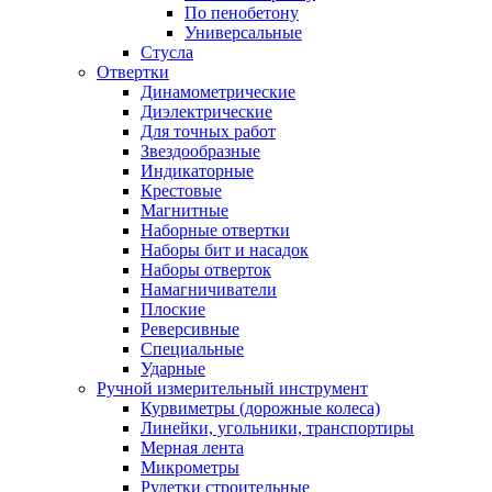
По пенобетону
Универсальные
Стусла
Отвертки
Динамометрические
Диэлектрические
Для точных работ
Звездообразные
Индикаторные
Крестовые
Магнитные
Наборные отвертки
Наборы бит и насадок
Наборы отверток
Намагничиватели
Плоские
Реверсивные
Специальные
Ударные
Ручной измерительный инструмент
Курвиметры (дорожные колеса)
Линейки, угольники, транспортиры
Мерная лента
Микрометры
Рулетки строительные