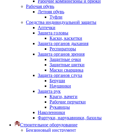
Рабочие комбинезоны и брюки
Рабочая обувь
Летняя обувь
Туфли
Средства индивидуальной защиты
Аптечки
Защита головы
Каски, каскетки
Защита органов дыхания
Респираторы
Защита органов зрения
Защитные очки
Защитные щитки
Маски сварщика
Защита органов слуха
Беруши
Наушники
Защита рук
Краги, вачеги
Рабочие перчатки
Рукавицы
Наколенники
Фартуки, нарукавники, бахилы
Строительное оборудование
Бензиновый инструмент