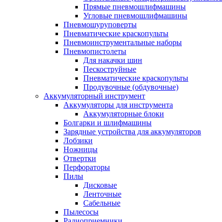
Прямые пневмошлифмашины
Угловые пневмошлифмашины
Пневмошуруповерты
Пневматические краскопульты
Пневмоинструментальные наборы
Пневмопистолеты
Для накачки шин
Пескоструйные
Пневматические краскопульты
Продувочные (обдувочные)
Аккумуляторный инструмент
Аккумуляторы для инструмента
Аккумуляторные блоки
Болгарки и шлифмашины
Зарядные устройства для аккумуляторов
Лобзики
Ножницы
Отвертки
Перфораторы
Пилы
Дисковые
Ленточные
Сабельные
Пылесосы
Радиоприемники