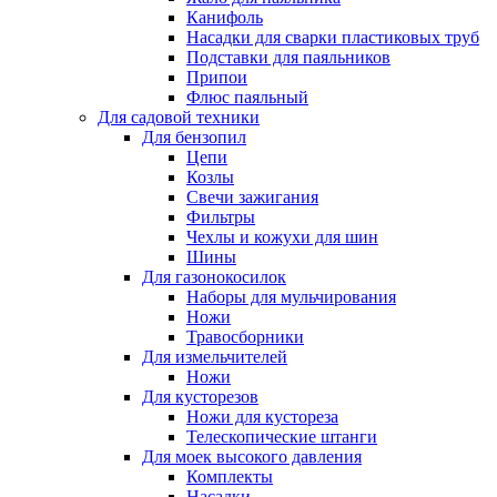
Канифоль
Насадки для сварки пластиковых труб
Подставки для паяльников
Припои
Флюс паяльный
Для садовой техники
Для бензопил
Цепи
Козлы
Свечи зажигания
Фильтры
Чехлы и кожухи для шин
Шины
Для газонокосилок
Наборы для мульчирования
Ножи
Травосборники
Для измельчителей
Ножи
Для кусторезов
Ножи для кустореза
Телескопические штанги
Для моек высокого давления
Комплекты
Насадки