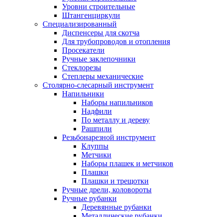
Уровни строительные
Штангенциркули
Специализированный
Диспенсеры для скотча
Для трубопроводов и отопления
Просекатели
Ручные заклепочники
Стеклорезы
Степлеры механические
Столярно-слесарный инструмент
Напильники
Наборы напильников
Надфили
По металлу и дереву
Рашпили
Резьбонарезной инструмент
Клуппы
Метчики
Наборы плашек и метчиков
Плашки
Плашки и трещотки
Ручные дрели, коловороты
Ручные рубанки
Деревянные рубанки
Металлические рубанки