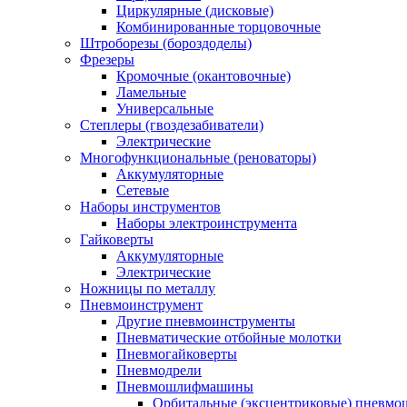
Циркулярные (дисковые)
Комбинированные торцовочные
Штроборезы (бороздоделы)
Фрезеры
Кромочные (окантовочные)
Ламельные
Универсальные
Степлеры (гвоздезабиватели)
Электрические
Многофункциональные (реноваторы)
Аккумуляторные
Сетевые
Наборы инструментов
Наборы электроинструмента
Гайковерты
Аккумуляторные
Электрические
Ножницы по металлу
Пневмоинструмент
Другие пневмоинструменты
Пневматические отбойные молотки
Пневмогайковерты
Пневмодрели
Пневмошлифмашины
Орбитальные (эксцентриковые) пнев