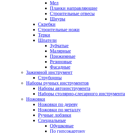
Мел
Планки направляющие
Строительные отвесы
Шнуры
Скребки
Строительные ножи
Терки
Шпатели
Зубчатые
Малярные
Прижимные
Резиновые
Фасадные
Зажимной инструмент
Струбцины
Наборы ручных инструментов
Наборы автоинструмента
Наборы столярно-слесарного инструмента
Ножовки
Ножовки по дереву
Ножовки по металлу
Ручные лобзики
Специальные
Обушковые
По гипсокартону