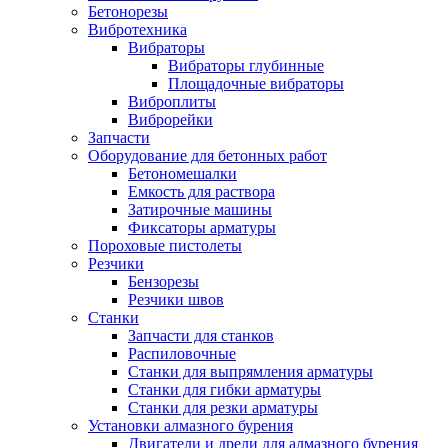
Бетонорезы
Вибротехника
Вибраторы
Вибраторы глубинные
Площадочные вибраторы
Виброплиты
Виброрейки
Запчасти
Оборудование для бетонных работ
Бетономешалки
Емкость для раствора
Затирочные машины
Фиксаторы арматуры
Пороховые пистолеты
Резчики
Бензорезы
Резчики швов
Станки
Запчасти для станков
Распиловочные
Станки для выпрямления арматуры
Станки для гибки арматуры
Станки для резки арматуры
Установки алмазного бурения
Двигатели и дрели для алмазного бурения