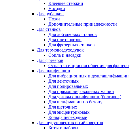
Клеевые стержни
Насадки
Для рубанков
Ножи
Дополнительные принадлежности
Для станков
Для лобзиковых станков
Для плиткорезов
Для фрезерных станков
Для термовоздуходувок
Сопла и насадки
Для фрезеров
Оснастка и приспособления для фрезеро
Для шлифмашин
Для вибрационных и дельташлифмашин
Для ленточных
Для полировальных
Для прямошлифовальных машин
Для угловых шлифмашин (болгарок)
Для шлифмашин по бетону
Для щеточных
Для эксцентриковых
Кольца переходные
Для шуруповертов и гайковертов
Биты и наборы