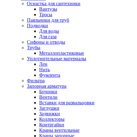
Оснастка для сантехники
Вантузы
Тросы
Паяльники для труб
Подводки
Для воды
Для газа
Сифоны и отводы
Трубы
Металлопластиковые
Уплотнительные материалы
Лен
Нить
Фумлента
Фильтра
Запорная арматура
Бочонки
Вентили
Вставки для развальцовки
Заглушки
Задвижки
Коллекторы
Контргайки
Краны вентильные
Краны запорные