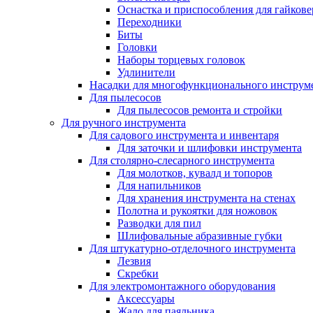
Оснастка и приспособления для гайкове
Переходники
Биты
Головки
Наборы торцевых головок
Удлинители
Насадки для многофункционального инструм
Для пылесосов
Для пылесосов ремонта и стройки
Для ручного инструмента
Для садового инструмента и инвентаря
Для заточки и шлифовки инструмента
Для столярно-слесарного инструмента
Для молотков, кувалд и топоров
Для напильников
Для хранения инструмента на стенах
Полотна и рукоятки для ножовок
Разводки для пил
Шлифовальные абразивные губки
Для штукатурно-отделочного инструмента
Лезвия
Скребки
Для электромонтажного оборудования
Аксессуары
Жало для паяльника