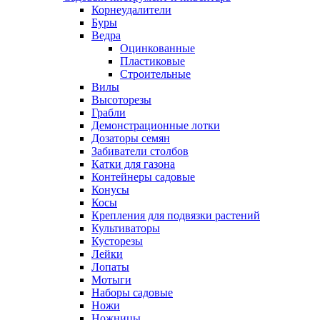
Корнеудалители
Буры
Ведра
Оцинкованные
Пластиковые
Строительные
Вилы
Высоторезы
Грабли
Демонстрационные лотки
Дозаторы семян
Забиватели столбов
Катки для газона
Контейнеры садовые
Конусы
Косы
Крепления для подвязки растений
Культиваторы
Кусторезы
Лейки
Лопаты
Мотыги
Наборы садовые
Ножи
Ножницы