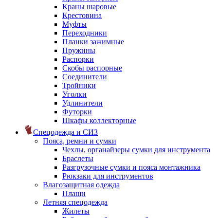
Краны шаровые
Крестовина
Муфты
Переходники
Планки зажимные
Пружины
Распорки
Скобы распорные
Соединители
Тройники
Уголки
Удлинители
Футорки
Шкафы коллекторные
Спецодежда и СИЗ
Пояса, ремни и сумки
Чехлы, органайзеры сумки для инструмента
Браслеты
Разгрузочные сумки и пояса монтажника
Рюкзаки для инструментов
Влагозащитная одежда
Плащи
Летняя спецодежда
Жилеты