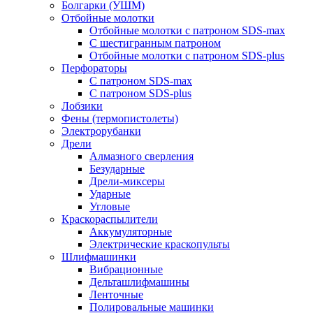
Болгарки (УШМ)
Отбойные молотки
Отбойные молотки с патроном SDS-max
С шестигранным патроном
Отбойные молотки с патроном SDS-plus
Перфораторы
С патроном SDS-max
С патроном SDS-plus
Лобзики
Фены (термопистолеты)
Электрорубанки
Дрели
Алмазного сверления
Безударные
Дрели-миксеры
Ударные
Угловые
Краскораспылители
Аккумуляторные
Электрические краскопульты
Шлифмашинки
Вибрационные
Дельташлифмашины
Ленточные
Полировальные машинки