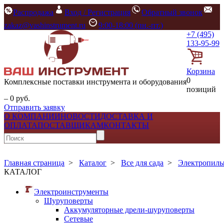
Распродажа
Вход / Регистрация
Обратный звонок
zakaz@vashinstrument.ru
9:00-18:00 (пн.-пт.)
+7 (495)
133-95-99
Корзина
0
Комплексные поставки инструмента и оборудования
позиций
– 0 руб.
Отправить заявку
О КОМПАНИИ
НОВОСТИ
ДОСТАВКА И
ОПЛАТА
ПОСТАВЩИКАМ
КОНТАКТЫ
Главная страница
>
Каталог
>
Все для сада
>
Электропилы
КАТАЛОГ
Электроинструменты
Шуруповерты
Аккумуляторные дрели-шуруповерты
Сетевые