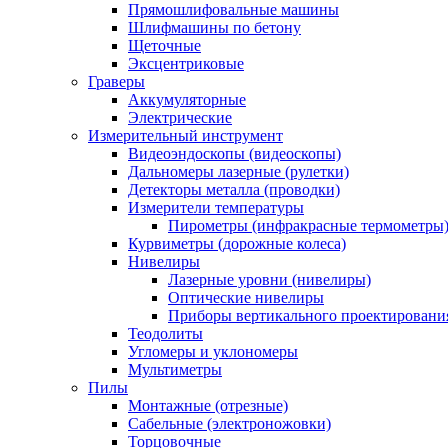
Прямошлифовальные машины
Шлифмашины по бетону
Щеточные
Эксцентриковые
Граверы
Аккумуляторные
Электрические
Измерительный инструмент
Видеоэндоскопы (видеоскопы)
Дальномеры лазерные (рулетки)
Детекторы металла (проводки)
Измерители температуры
Пирометры (инфракрасные термометры
Курвиметры (дорожные колеса)
Нивелиры
Лазерные уровни (нивелиры)
Оптические нивелиры
Приборы вертикального проектировани
Теодолиты
Угломеры и уклономеры
Мультиметры
Пилы
Монтажные (отрезные)
Сабельные (электроножовки)
Торцовочные