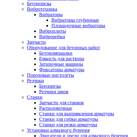
Бетонорезы
Вибротехника
Вибраторы
Вибраторы глубинные
Площадочные вибраторы
Виброплиты
Виброрейки
Запчасти
Оборудование для бетонных работ
Бетономешалки
Емкость для раствора
Затирочные машины
Фиксаторы арматуры
Пороховые пистолеты
Резчики
Бензорезы
Резчики швов
Станки
Запчасти для станков
Распиловочные
Станки для выпрямления арматуры
Станки для гибки арматуры
Станки для резки арматуры
Установки алмазного бурения
Двигатели и дрели для алмазного бурения