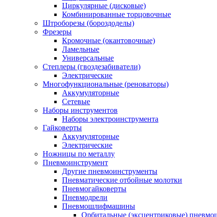
Циркулярные (дисковые)
Комбинированные торцовочные
Штроборезы (бороздоделы)
Фрезеры
Кромочные (окантовочные)
Ламельные
Универсальные
Степлеры (гвоздезабиватели)
Электрические
Многофункциональные (реноваторы)
Аккумуляторные
Сетевые
Наборы инструментов
Наборы электроинструмента
Гайковерты
Аккумуляторные
Электрические
Ножницы по металлу
Пневмоинструмент
Другие пневмоинструменты
Пневматические отбойные молотки
Пневмогайковерты
Пневмодрели
Пневмошлифмашины
Орбитальные (эксцентриковые) пнев