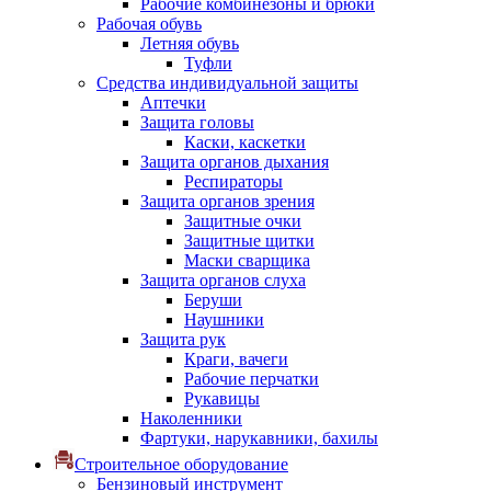
Рабочие комбинезоны и брюки
Рабочая обувь
Летняя обувь
Туфли
Средства индивидуальной защиты
Аптечки
Защита головы
Каски, каскетки
Защита органов дыхания
Респираторы
Защита органов зрения
Защитные очки
Защитные щитки
Маски сварщика
Защита органов слуха
Беруши
Наушники
Защита рук
Краги, вачеги
Рабочие перчатки
Рукавицы
Наколенники
Фартуки, нарукавники, бахилы
Строительное оборудование
Бензиновый инструмент