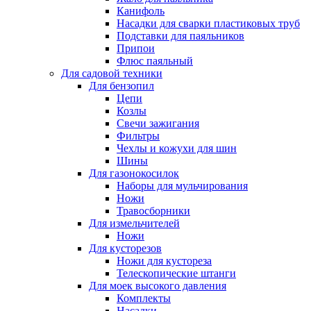
Канифоль
Насадки для сварки пластиковых труб
Подставки для паяльников
Припои
Флюс паяльный
Для садовой техники
Для бензопил
Цепи
Козлы
Свечи зажигания
Фильтры
Чехлы и кожухи для шин
Шины
Для газонокосилок
Наборы для мульчирования
Ножи
Травосборники
Для измельчителей
Ножи
Для кусторезов
Ножи для кустореза
Телескопические штанги
Для моек высокого давления
Комплекты
Насадки