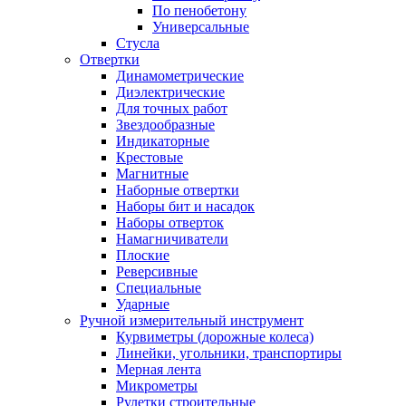
По пенобетону
Универсальные
Стусла
Отвертки
Динамометрические
Диэлектрические
Для точных работ
Звездообразные
Индикаторные
Крестовые
Магнитные
Наборные отвертки
Наборы бит и насадок
Наборы отверток
Намагничиватели
Плоские
Реверсивные
Специальные
Ударные
Ручной измерительный инструмент
Курвиметры (дорожные колеса)
Линейки, угольники, транспортиры
Мерная лента
Микрометры
Рулетки строительные