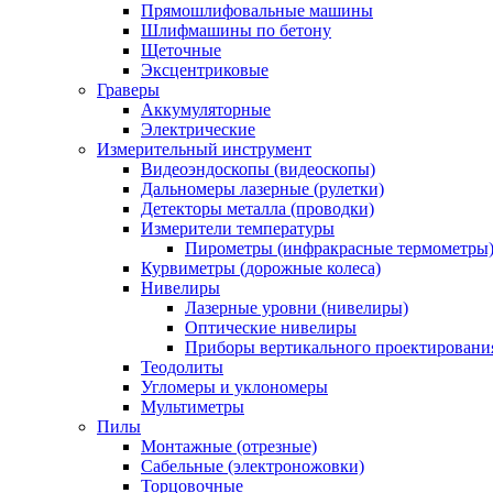
Прямошлифовальные машины
Шлифмашины по бетону
Щеточные
Эксцентриковые
Граверы
Аккумуляторные
Электрические
Измерительный инструмент
Видеоэндоскопы (видеоскопы)
Дальномеры лазерные (рулетки)
Детекторы металла (проводки)
Измерители температуры
Пирометры (инфракрасные термометры
Курвиметры (дорожные колеса)
Нивелиры
Лазерные уровни (нивелиры)
Оптические нивелиры
Приборы вертикального проектировани
Теодолиты
Угломеры и уклономеры
Мультиметры
Пилы
Монтажные (отрезные)
Сабельные (электроножовки)
Торцовочные