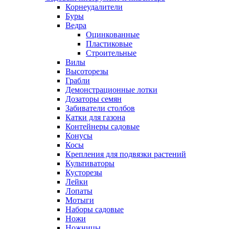
Корнеудалители
Буры
Ведра
Оцинкованные
Пластиковые
Строительные
Вилы
Высоторезы
Грабли
Демонстрационные лотки
Дозаторы семян
Забиватели столбов
Катки для газона
Контейнеры садовые
Конусы
Косы
Крепления для подвязки растений
Культиваторы
Кусторезы
Лейки
Лопаты
Мотыги
Наборы садовые
Ножи
Ножницы