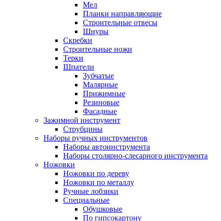
Мел
Планки направляющие
Строительные отвесы
Шнуры
Скребки
Строительные ножи
Терки
Шпатели
Зубчатые
Малярные
Прижимные
Резиновые
Фасадные
Зажимной инструмент
Струбцины
Наборы ручных инструментов
Наборы автоинструмента
Наборы столярно-слесарного инструмента
Ножовки
Ножовки по дереву
Ножовки по металлу
Ручные лобзики
Специальные
Обушковые
По гипсокартону