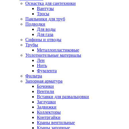
Оснастка для сантехники
Вантузы
Тросы
Паяльники для труб
Подводки
Для воды
Для газа
Сифоны и отводы
Трубы
Металлопластиковые
Уплотнительные материалы
Лен
Нить
Фумлента
Фильтра
Запорная арматура
Бочонки
Вентили
Вставки для развальцовки
Заглушки
Задвижки
Коллекторы
Контргайки
Краны вентильные
Краны запорные