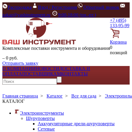
Распродажа
Вход / Регистрация
Обратный звонок
zakaz@vashinstrument.ru
9:00-18:00 (пн.-пт.)
+7 (495)
133-95-99
Корзина
0
Комплексные поставки инструмента и оборудования
позиций
– 0 руб.
Отправить заявку
О КОМПАНИИ
НОВОСТИ
ДОСТАВКА И
ОПЛАТА
ПОСТАВЩИКАМ
КОНТАКТЫ
Главная страница
>
Каталог
>
Все для сада
>
Электропилы
КАТАЛОГ
Электроинструменты
Шуруповерты
Аккумуляторные дрели-шуруповерты
Сетевые