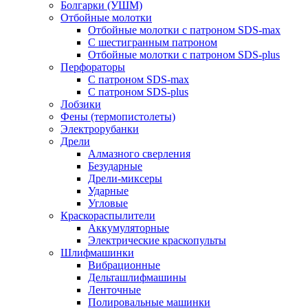
Болгарки (УШМ)
Отбойные молотки
Отбойные молотки с патроном SDS-max
С шестигранным патроном
Отбойные молотки с патроном SDS-plus
Перфораторы
С патроном SDS-max
С патроном SDS-plus
Лобзики
Фены (термопистолеты)
Электрорубанки
Дрели
Алмазного сверления
Безударные
Дрели-миксеры
Ударные
Угловые
Краскораспылители
Аккумуляторные
Электрические краскопульты
Шлифмашинки
Вибрационные
Дельташлифмашины
Ленточные
Полировальные машинки