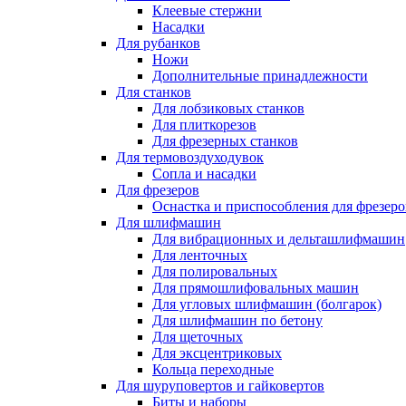
Клеевые стержни
Насадки
Для рубанков
Ножи
Дополнительные принадлежности
Для станков
Для лобзиковых станков
Для плиткорезов
Для фрезерных станков
Для термовоздуходувок
Сопла и насадки
Для фрезеров
Оснастка и приспособления для фрезеро
Для шлифмашин
Для вибрационных и дельташлифмашин
Для ленточных
Для полировальных
Для прямошлифовальных машин
Для угловых шлифмашин (болгарок)
Для шлифмашин по бетону
Для щеточных
Для эксцентриковых
Кольца переходные
Для шуруповертов и гайковертов
Биты и наборы