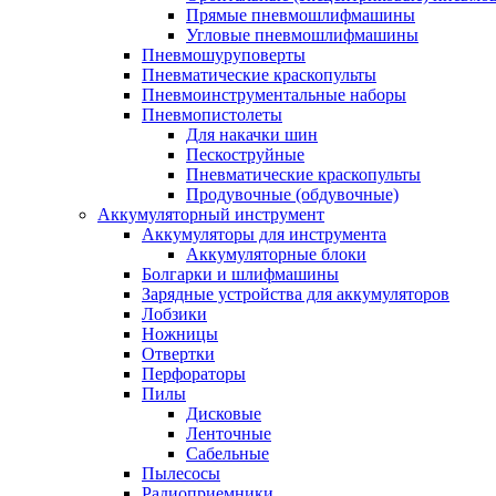
Прямые пневмошлифмашины
Угловые пневмошлифмашины
Пневмошуруповерты
Пневматические краскопульты
Пневмоинструментальные наборы
Пневмопистолеты
Для накачки шин
Пескоструйные
Пневматические краскопульты
Продувочные (обдувочные)
Аккумуляторный инструмент
Аккумуляторы для инструмента
Аккумуляторные блоки
Болгарки и шлифмашины
Зарядные устройства для аккумуляторов
Лобзики
Ножницы
Отвертки
Перфораторы
Пилы
Дисковые
Ленточные
Сабельные
Пылесосы
Радиоприемники