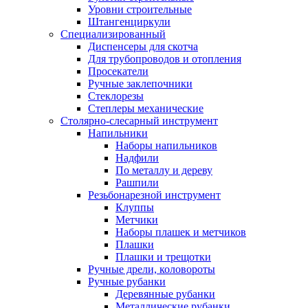
Уровни строительные
Штангенциркули
Специализированный
Диспенсеры для скотча
Для трубопроводов и отопления
Просекатели
Ручные заклепочники
Стеклорезы
Степлеры механические
Столярно-слесарный инструмент
Напильники
Наборы напильников
Надфили
По металлу и дереву
Рашпили
Резьбонарезной инструмент
Клуппы
Метчики
Наборы плашек и метчиков
Плашки
Плашки и трещотки
Ручные дрели, коловороты
Ручные рубанки
Деревянные рубанки
Металлические рубанки