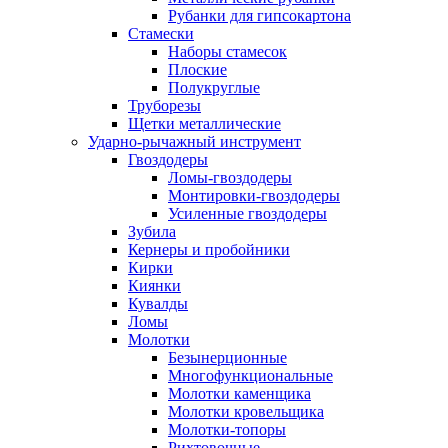
Рубанки для гипсокартона
Стамески
Наборы стамесок
Плоские
Полукруглые
Труборезы
Щетки металлические
Ударно-рычажный инструмент
Гвоздодеры
Ломы-гвоздодеры
Монтировки-гвоздодеры
Усиленные гвоздодеры
Зубила
Кернеры и пробойники
Кирки
Киянки
Кувалды
Ломы
Молотки
Безынерционные
Многофункциональные
Молотки каменщика
Молотки кровельщика
Молотки-топоры
Рихтовочные