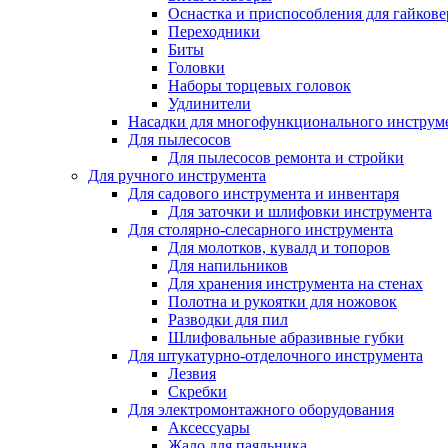
Оснастка и приспособления для гайкове
Переходники
Биты
Головки
Наборы торцевых головок
Удлинители
Насадки для многофункционального инструм
Для пылесосов
Для пылесосов ремонта и стройки
Для ручного инструмента
Для садового инструмента и инвентаря
Для заточки и шлифовки инструмента
Для столярно-слесарного инструмента
Для молотков, кувалд и топоров
Для напильников
Для хранения инструмента на стенах
Полотна и рукоятки для ножовок
Разводки для пил
Шлифовальные абразивные губки
Для штукатурно-отделочного инструмента
Лезвия
Скребки
Для электромонтажного оборудования
Аксессуары
Жало для паяльника