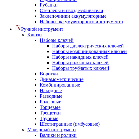
Рубанки
Степлеры и гвоздезабиватели
Заклепочники аккумуляторные
Наборы аккумуляторного инструмента
Ручной инструмент
Ключи
Наборы ключей
Наборы диэлектрических ключей
Наборы комбинированных ключей
Наборы накидных ключей
Наборы рожковых ключей
Наборы трубчатых ключей
Воротки
Динамометрические
Комбинированные
Накидные
Разводные
Рожковые
Торцевые
Трещотки
Трубные
Шестигранные (имбусовые)
Малярный инструмент
Валики и ролики