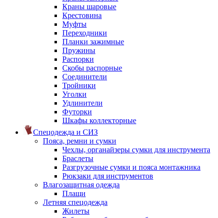
Краны шаровые
Крестовина
Муфты
Переходники
Планки зажимные
Пружины
Распорки
Скобы распорные
Соединители
Тройники
Уголки
Удлинители
Футорки
Шкафы коллекторные
Спецодежда и СИЗ
Пояса, ремни и сумки
Чехлы, органайзеры сумки для инструмента
Браслеты
Разгрузочные сумки и пояса монтажника
Рюкзаки для инструментов
Влагозащитная одежда
Плащи
Летняя спецодежда
Жилеты