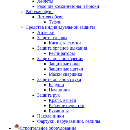
Жилеты
Рабочие комбинезоны и брюки
Рабочая обувь
Летняя обувь
Туфли
Средства индивидуальной защиты
Аптечки
Защита головы
Каски, каскетки
Защита органов дыхания
Респираторы
Защита органов зрения
Защитные очки
Защитные щитки
Маски сварщика
Защита органов слуха
Беруши
Наушники
Защита рук
Краги, вачеги
Рабочие перчатки
Рукавицы
Наколенники
Фартуки, нарукавники, бахилы
Строительное оборудование