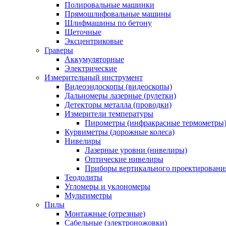
Полировальные машинки
Прямошлифовальные машины
Шлифмашины по бетону
Щеточные
Эксцентриковые
Граверы
Аккумуляторные
Электрические
Измерительный инструмент
Видеоэндоскопы (видеоскопы)
Дальномеры лазерные (рулетки)
Детекторы металла (проводки)
Измерители температуры
Пирометры (инфракрасные термометры
Курвиметры (дорожные колеса)
Нивелиры
Лазерные уровни (нивелиры)
Оптические нивелиры
Приборы вертикального проектировани
Теодолиты
Угломеры и уклономеры
Мультиметры
Пилы
Монтажные (отрезные)
Сабельные (электроножовки)