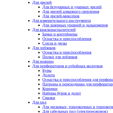
Для дрелей
Для безударных и ударных дрелей
Для дрелей алмазного сверления
Для дрелей-миксеров
Для измерительного инструмента
Для лазерных уровней и дальномеров
Для краскораспылителей
Бачки и контейнеры
Оснастка и приспособления
Сопла и дюзы
Для лобзиков
Оснастка и приспособления
Пилки для лобзиков
Для ножниц
Для перфораторов и отбойных молотков
Буры
Долота
Оснастка и приспособления для перфор
Патроны и переходники для перфоратор
Коронки
Наборы буров и долот
Смазки
Для пил
Для дисковых, торцовочных и торцово
Для сабельных пил (электроножовок)