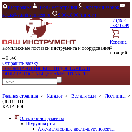
Распродажа
Вход / Регистрация
Обратный звонок
zakaz@vashinstrument.ru
9:00-18:00 (пн.-пт.)
+7 (495)
133-95-99
Корзина
0
Комплексные поставки инструмента и оборудования
позиций
– 0 руб.
Отправить заявку
О КОМПАНИИ
НОВОСТИ
ДОСТАВКА И
ОПЛАТА
ПОСТАВЩИКАМ
КОНТАКТЫ
Главная страница
>
Каталог
>
Все для сада
>
Лестницы
(38834-11)
КАТАЛОГ
Электроинструменты
Шуруповерты
Аккумуляторные дрели-шуруповерты