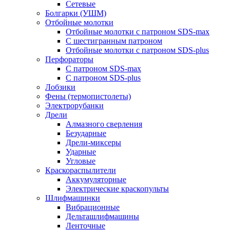
Сетевые
Болгарки (УШМ)
Отбойные молотки
Отбойные молотки с патроном SDS-max
С шестигранным патроном
Отбойные молотки с патроном SDS-plus
Перфораторы
С патроном SDS-max
С патроном SDS-plus
Лобзики
Фены (термопистолеты)
Электрорубанки
Дрели
Алмазного сверления
Безударные
Дрели-миксеры
Ударные
Угловые
Краскораспылители
Аккумуляторные
Электрические краскопульты
Шлифмашинки
Вибрационные
Дельташлифмашины
Ленточные