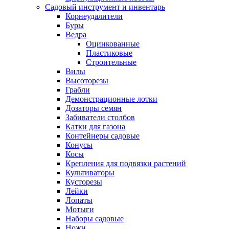
Садовый инструмент и инвентарь
Корнеудалители
Буры
Ведра
Оцинкованные
Пластиковые
Строительные
Вилы
Высоторезы
Грабли
Демонстрационные лотки
Дозаторы семян
Забиватели столбов
Катки для газона
Контейнеры садовые
Конусы
Косы
Крепления для подвязки растений
Культиваторы
Кусторезы
Лейки
Лопаты
Мотыги
Наборы садовые
Ножи