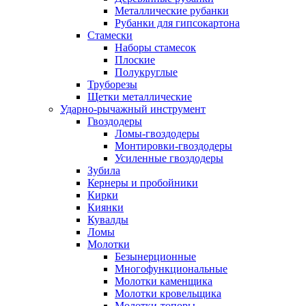
Металлические рубанки
Рубанки для гипсокартона
Стамески
Наборы стамесок
Плоские
Полукруглые
Труборезы
Щетки металлические
Ударно-рычажный инструмент
Гвоздодеры
Ломы-гвоздодеры
Монтировки-гвоздодеры
Усиленные гвоздодеры
Зубила
Кернеры и пробойники
Кирки
Киянки
Кувалды
Ломы
Молотки
Безынерционные
Многофункциональные
Молотки каменщика
Молотки кровельщика
Молотки-топоры