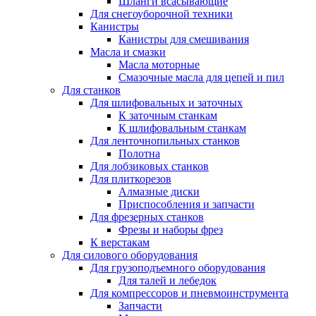
Шланги всасывающие
Для снегоуборочной техники
Канистры
Канистры для смешивания
Масла и смазки
Масла моторные
Смазочные масла для цепей и пил
Для станков
Для шлифовальных и заточных
К заточным станкам
К шлифовальным станкам
Для ленточнопильных станков
Полотна
Для лобзиковых станков
Для плиткорезов
Алмазные диски
Приспособления и запчасти
Для фрезерных станков
Фрезы и наборы фрез
К верстакам
Для силового оборудования
Для грузоподъемного оборудования
Для талей и лебедок
Для компрессоров и пневмоинструмента
Запчасти