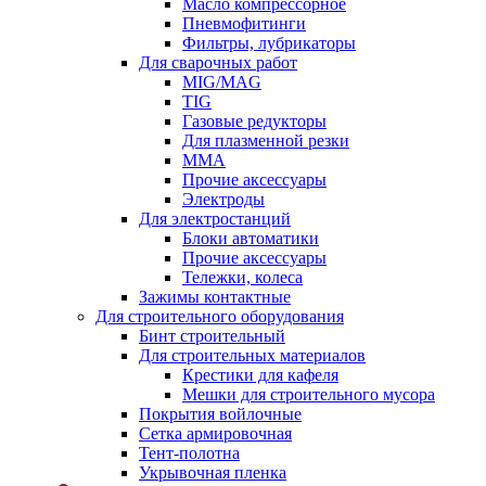
Масло компрессорное
Пневмофитинги
Фильтры, лубрикаторы
Для сварочных работ
MIG/MAG
TIG
Газовые редукторы
Для плазменной резки
ММА
Прочие аксессуары
Электроды
Для электростанций
Блоки автоматики
Прочие аксессуары
Тележки, колеса
Зажимы контактные
Для строительного оборудования
Бинт строительный
Для строительных материалов
Крестики для кафеля
Мешки для строительного мусора
Покрытия войлочные
Сетка армировочная
Тент-полотна
Укрывочная пленка