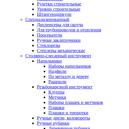
Рулетки строительные
Уровни строительные
Штангенциркули
Специализированный
Диспенсеры для скотча
Для трубопроводов и отопления
Просекатели
Ручные заклепочники
Стеклорезы
Степлеры механические
Столярно-слесарный инструмент
Напильники
Наборы напильников
Надфили
По металлу и дереву
Рашпили
Резьбонарезной инструмент
Клуппы
Метчики
Наборы плашек и метчиков
Плашки
Плашки и трещотки
Ручные дрели, коловороты
Ручные рубанки
Деревянные рубанки