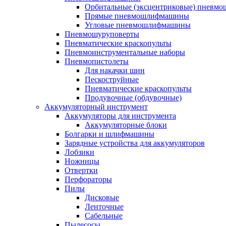
Орбитальные (эксцентриковые) пнев
Прямые пневмошлифмашины
Угловые пневмошлифмашины
Пневмошуруповерты
Пневматические краскопульты
Пневмоинструментальные наборы
Пневмопистолеты
Для накачки шин
Пескоструйные
Пневматические краскопульты
Продувочные (обдувочные)
Аккумуляторный инструмент
Аккумуляторы для инструмента
Аккумуляторные блоки
Болгарки и шлифмашины
Зарядные устройства для аккумуляторов
Лобзики
Ножницы
Отвертки
Перфораторы
Пилы
Дисковые
Ленточные
Сабельные
Пылесосы