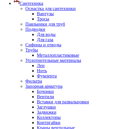
Сантехника
Оснастка для сантехники
Вантузы
Тросы
Паяльники для труб
Подводки
Для воды
Для газа
Сифоны и отводы
Трубы
Металлопластиковые
Уплотнительные материалы
Лен
Нить
Фумлента
Фильтра
Запорная арматура
Бочонки
Вентили
Вставки для развальцовки
Заглушки
Задвижки
Коллекторы
Контргайки
Краны вентильные