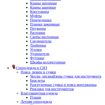
Краны запорные
Краны шаровые
Крестовина
Муфты
Переходники
Планки зажимные
Пружины
Распорки
Скобы распорные
Соединители
Тройники
Уголки
Удлинители
Футорки
Шкафы коллекторные
Спецодежда и СИЗ
Пояса, ремни и сумки
Чехлы, органайзеры сумки для инструмента
Браслеты
Разгрузочные сумки и пояса монтажника
Рюкзаки для инструментов
Влагозащитная одежда
Плащи
Летняя спецодежда