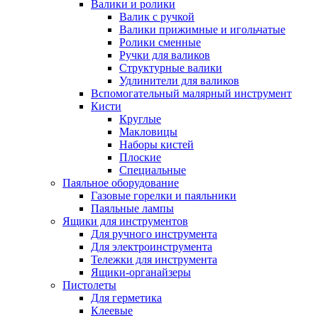
Валики и ролики
Валик с ручкой
Валики прижимные и игольчатые
Ролики сменные
Ручки для валиков
Структурные валики
Удлинители для валиков
Вспомогательный малярный инструмент
Кисти
Круглые
Макловицы
Наборы кистей
Плоские
Специальные
Паяльное оборудование
Газовые горелки и паяльники
Паяльные лампы
Ящики для инструментов
Для ручного инструмента
Для электроинструмента
Тележки для инструмента
Ящики-органайзеры
Пистолеты
Для герметика
Клеевые