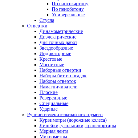
По гипсокартону
По пенобетону
Универсальные
Стусла
Отвертки
Динамометрические
Диэлектрические
Для точных работ
Звездообразные
Индикаторные
Крестовые
Магнитные
Наборные отвертки
Наборы бит и насадок
Наборы отверток
Намагничиватели
Плоские
Реверсивные
Специальные
Ударные
Ручной измерительный инструмент
Курвиметры (дорожные колеса)
Линейки, угольники, транспортиры
Мерная лента
Микрометры