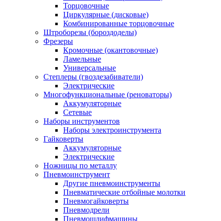
Торцовочные
Циркулярные (дисковые)
Комбинированные торцовочные
Штроборезы (бороздоделы)
Фрезеры
Кромочные (окантовочные)
Ламельные
Универсальные
Степлеры (гвоздезабиватели)
Электрические
Многофункциональные (реноваторы)
Аккумуляторные
Сетевые
Наборы инструментов
Наборы электроинструмента
Гайковерты
Аккумуляторные
Электрические
Ножницы по металлу
Пневмоинструмент
Другие пневмоинструменты
Пневматические отбойные молотки
Пневмогайковерты
Пневмодрели
Пневмошлифмашины