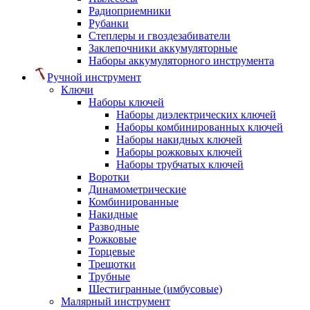
Радиоприемники
Рубанки
Степлеры и гвоздезабиватели
Заклепочники аккумуляторные
Наборы аккумуляторного инструмента
Ручной инструмент
Ключи
Наборы ключей
Наборы диэлектрических ключей
Наборы комбинированных ключей
Наборы накидных ключей
Наборы рожковых ключей
Наборы трубчатых ключей
Воротки
Динамометрические
Комбинированные
Накидные
Разводные
Рожковые
Торцевые
Трещотки
Трубные
Шестигранные (имбусовые)
Малярный инструмент