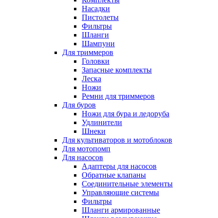
Насадки
Пистолеты
Фильтры
Шланги
Шампуни
Для триммеров
Головки
Запасные комплекты
Леска
Ножи
Ремни для триммеров
Для буров
Ножи для бура и ледоруба
Удлинители
Шнеки
Для культиваторов и мотоблоков
Для мотопомп
Для насосов
Адаптеры для насосов
Обратные клапаны
Соединительные элементы
Управляющие системы
Фильтры
Шланги армированные