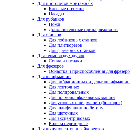
Для пистолетов монтажных
Клеевые стержни
Насадки
Для рубанков
Ножи
Дополнительные принадлежности
Для станков
Для лобзиковых станков
Для плиткорезов
Для фрезерных станков
Для термовоздуходувок
Сопла и насадки
Для фрезеров
Оснастка и приспособления для фрезеро
Для шлифмашин
Для вибрационных и дельташлифмашин
Для ленточных
Для полировальных
Для прямошлифовальных машин
Для угловых шлифмашин (болгарок)
Для шлифмашин по бетону
Для щеточных
Для эксцентриковых
Кольца переходные
Для шуруповертов и гайковертов