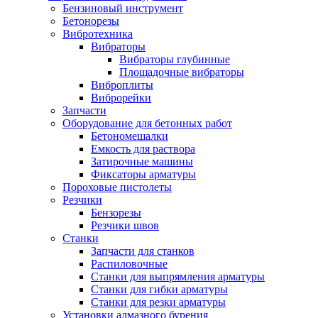
Бензиновый инструмент
Бетонорезы
Вибротехника
Вибраторы
Вибраторы глубинные
Площадочные вибраторы
Виброплиты
Виброрейки
Запчасти
Оборудование для бетонных работ
Бетономешалки
Емкость для раствора
Затирочные машины
Фиксаторы арматуры
Пороховые пистолеты
Резчики
Бензорезы
Резчики швов
Станки
Запчасти для станков
Распиловочные
Станки для выпрямления арматуры
Станки для гибки арматуры
Станки для резки арматуры
Установки алмазного бурения