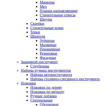
Маркеры
Мел
Планки направляющие
Строительные отвесы
Шнуры
Скребки
Строительные ножи
Терки
Шпатели
Зубчатые
Малярные
Прижимные
Резиновые
Фасадные
Зажимной инструмент
Струбцины
Наборы ручных инструментов
Наборы автоинструмента
Наборы столярно-слесарного инструмента
Ножовки
Ножовки по дереву
Ножовки по металлу
Ручные лобзики
Специальные
Обушковые