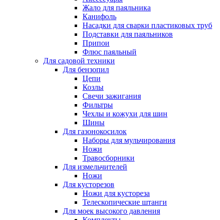
Жало для паяльника
Канифоль
Насадки для сварки пластиковых труб
Подставки для паяльников
Припои
Флюс паяльный
Для садовой техники
Для бензопил
Цепи
Козлы
Свечи зажигания
Фильтры
Чехлы и кожухи для шин
Шины
Для газонокосилок
Наборы для мульчирования
Ножи
Травосборники
Для измельчителей
Ножи
Для кусторезов
Ножи для кустореза
Телескопические штанги
Для моек высокого давления
Комплекты