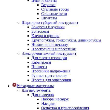
Цепи и канаты
Веревки
Стальные тросы
Стальные цепи
Шпагаты
Шарнирно-губцевый инструмент
Бокорезы и кусачки
Болторезы
Клещи и щипцы
Круглогубцы, тонкогубцы, длинногубцы
Ножницы по металлу
Плоскогубцы и пассатижи
Электромонтажный инструмент
Для снятия изоляции
Кабелерезы
Пинцеты
Пробники напряжения
Ручные пресс-клещи
Прессы для опрессовки
Расходные материалы
Для инструмента
Для граверов
Наборы насадок
Насадки
Оснастка и приспособления