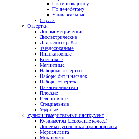
По гипсокартону
По пенобетону
Универсальные
Стусла
Отвертки
Динамометрические
Диэлектрические
Для точных работ
Звездообразные
Индикаторные
Крестовые
Магнитные
Наборные отвертки
Наборы бит и насадок
Наборы отверток
Намагничиватели
Плоские
Реверсивные
Специальные
Ударные
Ручной измерительный инструмент
Курвиметры (дорожные колеса)
Линейки, угольники, транспортиры
Мерная лента
Микрометры