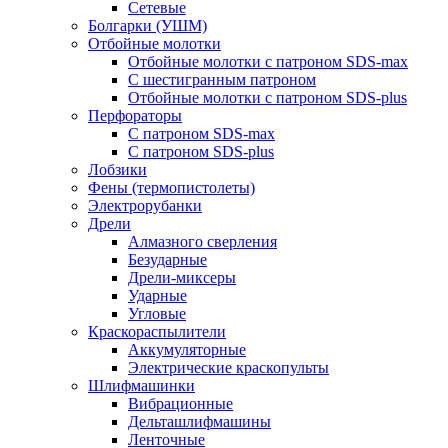
Сетевые
Болгарки (УШМ)
Отбойные молотки
Отбойные молотки с патроном SDS-max
С шестигранным патроном
Отбойные молотки с патроном SDS-plus
Перфораторы
С патроном SDS-max
С патроном SDS-plus
Лобзики
Фены (термопистолеты)
Электрорубанки
Дрели
Алмазного сверления
Безударные
Дрели-миксеры
Ударные
Угловые
Краскораспылители
Аккумуляторные
Электрические краскопульты
Шлифмашинки
Вибрационные
Дельташлифмашины
Ленточные