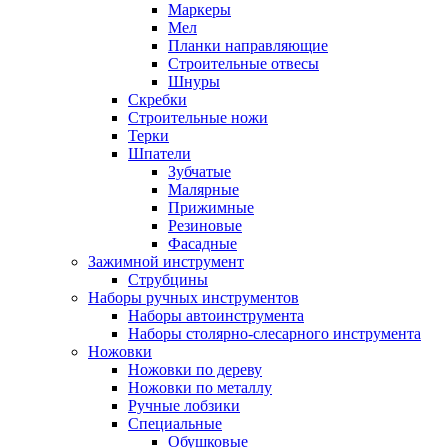
Маркеры
Мел
Планки направляющие
Строительные отвесы
Шнуры
Скребки
Строительные ножи
Терки
Шпатели
Зубчатые
Малярные
Прижимные
Резиновые
Фасадные
Зажимной инструмент
Струбцины
Наборы ручных инструментов
Наборы автоинструмента
Наборы столярно-слесарного инструмента
Ножовки
Ножовки по дереву
Ножовки по металлу
Ручные лобзики
Специальные
Обушковые