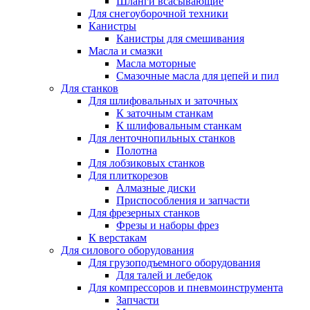
Шланги всасывающие
Для снегоуборочной техники
Канистры
Канистры для смешивания
Масла и смазки
Масла моторные
Смазочные масла для цепей и пил
Для станков
Для шлифовальных и заточных
К заточным станкам
К шлифовальным станкам
Для ленточнопильных станков
Полотна
Для лобзиковых станков
Для плиткорезов
Алмазные диски
Приспособления и запчасти
Для фрезерных станков
Фрезы и наборы фрез
К верстакам
Для силового оборудования
Для грузоподъемного оборудования
Для талей и лебедок
Для компрессоров и пневмоинструмента
Запчасти