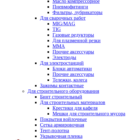
Масло компрессорное
Пневмофитинги
Фильтры, лубрикаторы
Для сварочных работ
MIG/MAG
TIG
Газовые редукторы
Для плазменной резки
ММА
Прочие аксессуары
Электроды
Для электростанций
Блоки автоматики
Прочие аксессуары
Тележки, колеса
Зажимы контактные
Для строительного оборудования
Бинт строительный
Для строительных материалов
Крестики для кафеля
Мешки для строительного мусора
Покрытия войлочные
Сетка армировочная
Тент-полотна
Укрывочная пленка