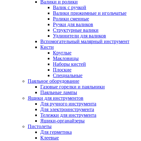
Валики и ролики
Валик с ручкой
Валики прижимные и игольчатые
Ролики сменные
Ручки для валиков
Структурные валики
Удлинители для валиков
Вспомогательный малярный инструмент
Кисти
Круглые
Макловицы
Наборы кистей
Плоские
Специальные
Паяльное оборудование
Газовые горелки и паяльники
Паяльные лампы
Ящики для инструментов
Для ручного инструмента
Для электроинструмента
Тележки для инструмента
Ящики-органайзеры
Пистолеты
Для герметика
Клеевые