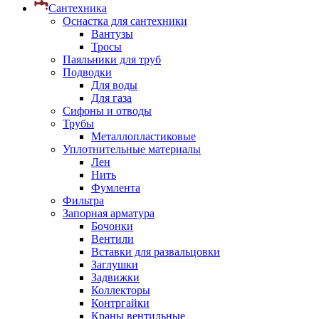
Сантехника
Оснастка для сантехники
Вантузы
Тросы
Паяльники для труб
Подводки
Для воды
Для газа
Сифоны и отводы
Трубы
Металлопластиковые
Уплотнительные материалы
Лен
Нить
Фумлента
Фильтра
Запорная арматура
Бочонки
Вентили
Вставки для развальцовки
Заглушки
Задвижки
Коллекторы
Контргайки
Краны вентильные