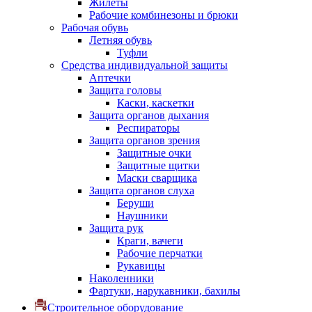
Жилеты
Рабочие комбинезоны и брюки
Рабочая обувь
Летняя обувь
Туфли
Средства индивидуальной защиты
Аптечки
Защита головы
Каски, каскетки
Защита органов дыхания
Респираторы
Защита органов зрения
Защитные очки
Защитные щитки
Маски сварщика
Защита органов слуха
Беруши
Наушники
Защита рук
Краги, вачеги
Рабочие перчатки
Рукавицы
Наколенники
Фартуки, нарукавники, бахилы
Строительное оборудование