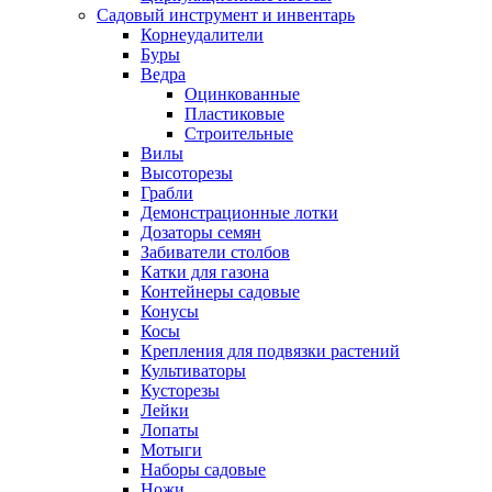
Садовый инструмент и инвентарь
Корнеудалители
Буры
Ведра
Оцинкованные
Пластиковые
Строительные
Вилы
Высоторезы
Грабли
Демонстрационные лотки
Дозаторы семян
Забиватели столбов
Катки для газона
Контейнеры садовые
Конусы
Косы
Крепления для подвязки растений
Культиваторы
Кусторезы
Лейки
Лопаты
Мотыги
Наборы садовые
Ножи