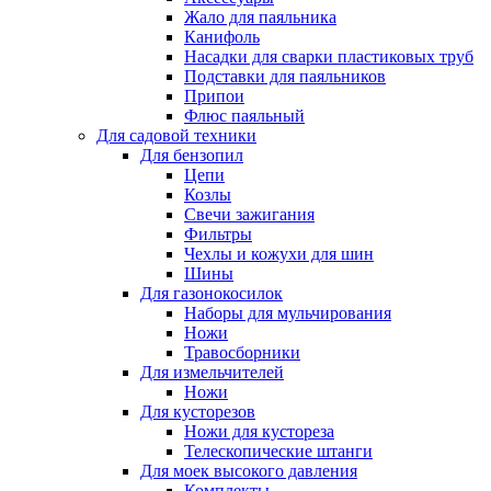
Жало для паяльника
Канифоль
Насадки для сварки пластиковых труб
Подставки для паяльников
Припои
Флюс паяльный
Для садовой техники
Для бензопил
Цепи
Козлы
Свечи зажигания
Фильтры
Чехлы и кожухи для шин
Шины
Для газонокосилок
Наборы для мульчирования
Ножи
Травосборники
Для измельчителей
Ножи
Для кусторезов
Ножи для кустореза
Телескопические штанги
Для моек высокого давления
Комплекты