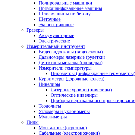
Полировальные машинки
Прямошлифовальные машины
Шлифмашины по бетону
Щеточные
Эксцентриковые
Граверы
Аккумуляторные
Электрические
Измерительный инструмент
Видеоэндоскопы (видеоскопы)
Дальномеры лазерные (рулетки)
Детекторы металла (проводки)
Измерители температуры
Пирометры (инфракрасные термометры
Курвиметры (дорожные колеса)
Нивелиры
Лазерные уровни (нивелиры)
Оптические нивелиры
Приборы вертикального проектировани
Теодолиты
Угломеры и уклономеры
Мультиметры
Пилы
Монтажные (отрезные)
Сабельные (электроножовки)