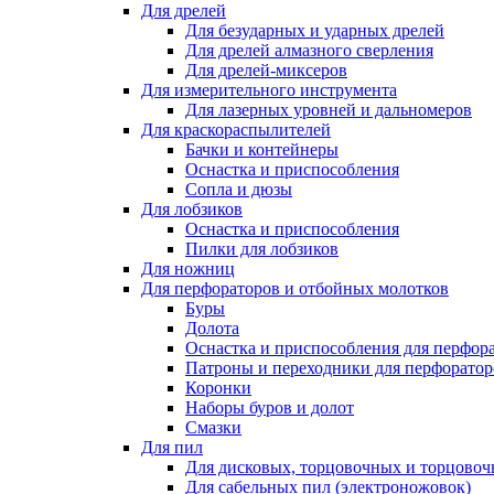
Для дрелей
Для безударных и ударных дрелей
Для дрелей алмазного сверления
Для дрелей-миксеров
Для измерительного инструмента
Для лазерных уровней и дальномеров
Для краскораспылителей
Бачки и контейнеры
Оснастка и приспособления
Сопла и дюзы
Для лобзиков
Оснастка и приспособления
Пилки для лобзиков
Для ножниц
Для перфораторов и отбойных молотков
Буры
Долота
Оснастка и приспособления для перфор
Патроны и переходники для перфоратор
Коронки
Наборы буров и долот
Смазки
Для пил
Для дисковых, торцовочных и торцово
Для сабельных пил (электроножовок)