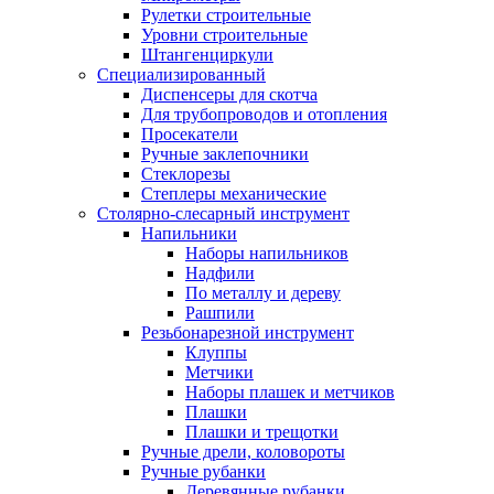
Рулетки строительные
Уровни строительные
Штангенциркули
Специализированный
Диспенсеры для скотча
Для трубопроводов и отопления
Просекатели
Ручные заклепочники
Стеклорезы
Степлеры механические
Столярно-слесарный инструмент
Напильники
Наборы напильников
Надфили
По металлу и дереву
Рашпили
Резьбонарезной инструмент
Клуппы
Метчики
Наборы плашек и метчиков
Плашки
Плашки и трещотки
Ручные дрели, коловороты
Ручные рубанки
Деревянные рубанки