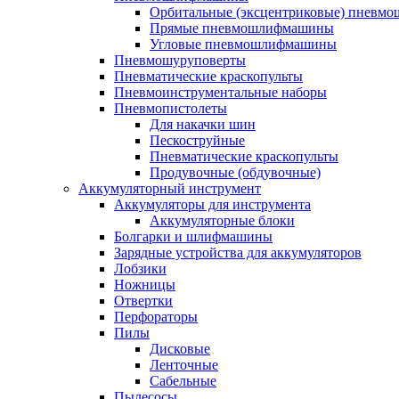
Орбитальные (эксцентриковые) пнев
Прямые пневмошлифмашины
Угловые пневмошлифмашины
Пневмошуруповерты
Пневматические краскопульты
Пневмоинструментальные наборы
Пневмопистолеты
Для накачки шин
Пескоструйные
Пневматические краскопульты
Продувочные (обдувочные)
Аккумуляторный инструмент
Аккумуляторы для инструмента
Аккумуляторные блоки
Болгарки и шлифмашины
Зарядные устройства для аккумуляторов
Лобзики
Ножницы
Отвертки
Перфораторы
Пилы
Дисковые
Ленточные
Сабельные
Пылесосы