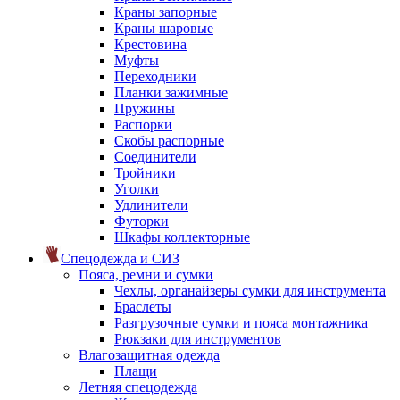
Краны запорные
Краны шаровые
Крестовина
Муфты
Переходники
Планки зажимные
Пружины
Распорки
Скобы распорные
Соединители
Тройники
Уголки
Удлинители
Футорки
Шкафы коллекторные
Спецодежда и СИЗ
Пояса, ремни и сумки
Чехлы, органайзеры сумки для инструмента
Браслеты
Разгрузочные сумки и пояса монтажника
Рюкзаки для инструментов
Влагозащитная одежда
Плащи
Летняя спецодежда