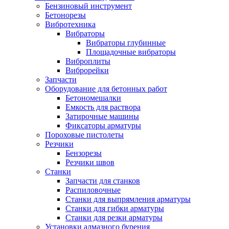
Бензиновый инструмент
Бетонорезы
Вибротехника
Вибраторы
Вибраторы глубинные
Площадочные вибраторы
Виброплиты
Виброрейки
Запчасти
Оборудование для бетонных работ
Бетономешалки
Емкость для раствора
Затирочные машины
Фиксаторы арматуры
Пороховые пистолеты
Резчики
Бензорезы
Резчики швов
Станки
Запчасти для станков
Распиловочные
Станки для выпрямления арматуры
Станки для гибки арматуры
Станки для резки арматуры
Установки алмазного бурения