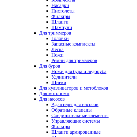
Насадки
Пистолеты
Фильтры
Шланги
Шампуни
Для триммеров
Головки
Запасные комплекты
Леска
Ножи
Ремни для триммеров
Для буров
Ножи для бура и ледоруба
Удлинители
Шнеки
Для культиваторов и мотоблоков
Для мотопомп
Для насосов
Адаптеры для насосов
Обратные клапаны
Соединительные элементы
Управляющие системы
Фильтры
Шланги армированные