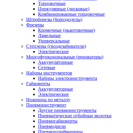
Торцовочные
Циркулярные (дисковые)
Комбинированные торцовочные
Штроборезы (бороздоделы)
Фрезеры
Кромочные (окантовочные)
Ламельные
Универсальные
Степлеры (гвоздезабиватели)
Электрические
Многофункциональные (реноваторы)
Аккумуляторные
Сетевые
Наборы инструментов
Наборы электроинструмента
Гайковерты
Аккумуляторные
Электрические
Ножницы по металлу
Пневмоинструмент
Другие пневмоинструменты
Пневматические отбойные молотки
Пневмогайковерты
Пневмодрели
Пневмошлифмашины