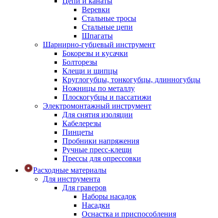
Цепи и канаты
Веревки
Стальные тросы
Стальные цепи
Шпагаты
Шарнирно-губцевый инструмент
Бокорезы и кусачки
Болторезы
Клещи и щипцы
Круглогубцы, тонкогубцы, длинногубцы
Ножницы по металлу
Плоскогубцы и пассатижи
Электромонтажный инструмент
Для снятия изоляции
Кабелерезы
Пинцеты
Пробники напряжения
Ручные пресс-клещи
Прессы для опрессовки
Расходные материалы
Для инструмента
Для граверов
Наборы насадок
Насадки
Оснастка и приспособления