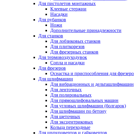
Для пистолетов монтажных
Клеевые стержни
Насадки
Для рубанков
Ножи
Дополнительные принадлежности
Для станков
Для лобзиковых станков
Для плиткорезов
Для фрезерных станков
Для термовоздуходувок
Сопла и насадки
Для фрезеров
Оснастка и приспособления для фрезеро
Для шлифмашин
Для вибрационных и дельташлифмашин
Для ленточных
Для полировальных
Для прямошлифовальных машин
Для угловых шлифмашин (болгарок)
Для шлифмашин по бетону
Для щеточных
Для эксцентриковых
Кольца переходные
Для шуруповертов и гайковертов