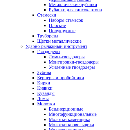
Металлические рубанки
Рубанки для гипсокартона
Стамески
Наборы стамесок
Плоские
Полукруглые
Труборезы
Щетки металлические
Ударно-рычажный инструмент
Гвоздодеры
Ломы-гвоздодеры
Монтировки-гвоздодеры
Усиленные гвоздодеры
Зубила
Кернеры и пробойники
Кирки
Киянки
Кувалды
Ломы
Молотки
Безынерционные
Многофункциональные
Молотки каменщика
Молотки кровельщика
Молотки-топоры