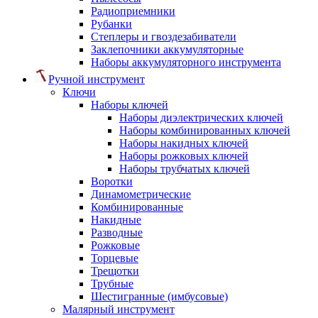
Радиоприемники
Рубанки
Степлеры и гвоздезабиватели
Заклепочники аккумуляторные
Наборы аккумуляторного инструмента
Ручной инструмент
Ключи
Наборы ключей
Наборы диэлектрических ключей
Наборы комбинированных ключей
Наборы накидных ключей
Наборы рожковых ключей
Наборы трубчатых ключей
Воротки
Динамометрические
Комбинированные
Накидные
Разводные
Рожковые
Торцевые
Трещотки
Трубные
Шестигранные (имбусовые)
Малярный инструмент