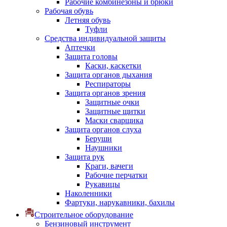
Рабочие комбинезоны и брюки
Рабочая обувь
Летняя обувь
Туфли
Средства индивидуальной защиты
Аптечки
Защита головы
Каски, каскетки
Защита органов дыхания
Респираторы
Защита органов зрения
Защитные очки
Защитные щитки
Маски сварщика
Защита органов слуха
Беруши
Наушники
Защита рук
Краги, вачеги
Рабочие перчатки
Рукавицы
Наколенники
Фартуки, нарукавники, бахилы
Строительное оборудование
Бензиновый инструмент