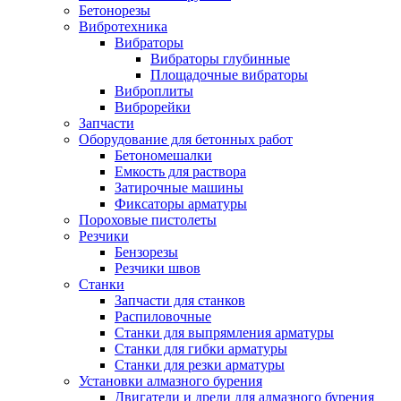
Бетонорезы
Вибротехника
Вибраторы
Вибраторы глубинные
Площадочные вибраторы
Виброплиты
Виброрейки
Запчасти
Оборудование для бетонных работ
Бетономешалки
Емкость для раствора
Затирочные машины
Фиксаторы арматуры
Пороховые пистолеты
Резчики
Бензорезы
Резчики швов
Станки
Запчасти для станков
Распиловочные
Станки для выпрямления арматуры
Станки для гибки арматуры
Станки для резки арматуры
Установки алмазного бурения
Двигатели и дрели для алмазного бурения