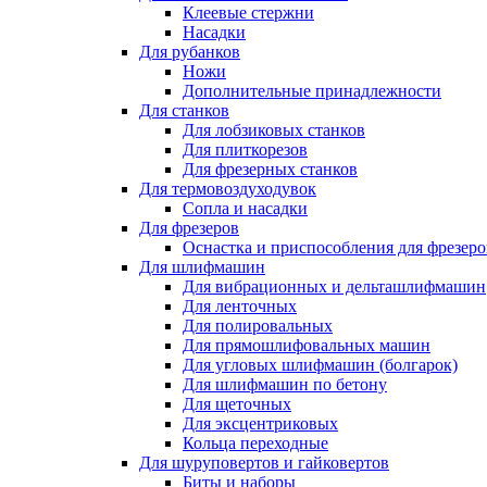
Клеевые стержни
Насадки
Для рубанков
Ножи
Дополнительные принадлежности
Для станков
Для лобзиковых станков
Для плиткорезов
Для фрезерных станков
Для термовоздуходувок
Сопла и насадки
Для фрезеров
Оснастка и приспособления для фрезеро
Для шлифмашин
Для вибрационных и дельташлифмашин
Для ленточных
Для полировальных
Для прямошлифовальных машин
Для угловых шлифмашин (болгарок)
Для шлифмашин по бетону
Для щеточных
Для эксцентриковых
Кольца переходные
Для шуруповертов и гайковертов
Биты и наборы