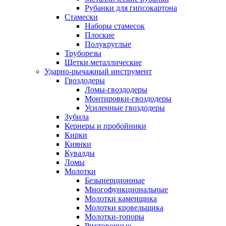
Рубанки для гипсокартона
Стамески
Наборы стамесок
Плоские
Полукруглые
Труборезы
Щетки металлические
Ударно-рычажный инструмент
Гвоздодеры
Ломы-гвоздодеры
Монтировки-гвоздодеры
Усиленные гвоздодеры
Зубила
Кернеры и пробойники
Кирки
Киянки
Кувалды
Ломы
Молотки
Безынерционные
Многофункциональные
Молотки каменщика
Молотки кровельщика
Молотки-топоры
Рихтовочные