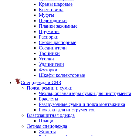
Краны шаровые
Крестовина
Муфты
Переходники
Планки зажимные
Пружины
Распорки
Скобы распорные
Соединители
Тройники
Уголки
Удлинители
Футорки
Шкафы коллекторные
Спецодежда и СИЗ
Пояса, ремни и сумки
Чехлы, органайзеры сумки для инструмента
Браслеты
Разгрузочные сумки и пояса монтажника
Рюкзаки для инструментов
Влагозащитная одежда
Плащи
Летняя спецодежда
Жилеты