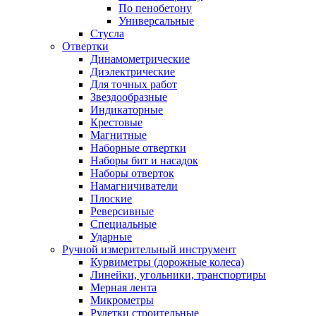
По пенобетону
Универсальные
Стусла
Отвертки
Динамометрические
Диэлектрические
Для точных работ
Звездообразные
Индикаторные
Крестовые
Магнитные
Наборные отвертки
Наборы бит и насадок
Наборы отверток
Намагничиватели
Плоские
Реверсивные
Специальные
Ударные
Ручной измерительный инструмент
Курвиметры (дорожные колеса)
Линейки, угольники, транспортиры
Мерная лента
Микрометры
Рулетки строительные