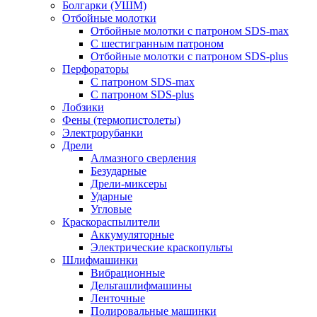
Болгарки (УШМ)
Отбойные молотки
Отбойные молотки с патроном SDS-max
С шестигранным патроном
Отбойные молотки с патроном SDS-plus
Перфораторы
С патроном SDS-max
С патроном SDS-plus
Лобзики
Фены (термопистолеты)
Электрорубанки
Дрели
Алмазного сверления
Безударные
Дрели-миксеры
Ударные
Угловые
Краскораспылители
Аккумуляторные
Электрические краскопульты
Шлифмашинки
Вибрационные
Дельташлифмашины
Ленточные
Полировальные машинки