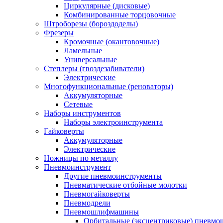
Циркулярные (дисковые)
Комбинированные торцовочные
Штроборезы (бороздоделы)
Фрезеры
Кромочные (окантовочные)
Ламельные
Универсальные
Степлеры (гвоздезабиватели)
Электрические
Многофункциональные (реноваторы)
Аккумуляторные
Сетевые
Наборы инструментов
Наборы электроинструмента
Гайковерты
Аккумуляторные
Электрические
Ножницы по металлу
Пневмоинструмент
Другие пневмоинструменты
Пневматические отбойные молотки
Пневмогайковерты
Пневмодрели
Пневмошлифмашины
Орбитальные (эксцентриковые) пнев