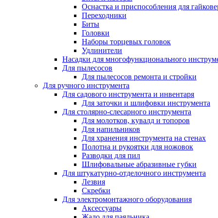
Оснастка и приспособления для гайкове
Переходники
Биты
Головки
Наборы торцевых головок
Удлинители
Насадки для многофункционального инструм
Для пылесосов
Для пылесосов ремонта и стройки
Для ручного инструмента
Для садового инструмента и инвентаря
Для заточки и шлифовки инструмента
Для столярно-слесарного инструмента
Для молотков, кувалд и топоров
Для напильников
Для хранения инструмента на стенах
Полотна и рукоятки для ножовок
Разводки для пил
Шлифовальные абразивные губки
Для штукатурно-отделочного инструмента
Лезвия
Скребки
Для электромонтажного оборудования
Аксессуары
Жало для паяльника