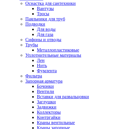
Оснастка для сантехники
Вантузы
Тросы
Паяльники для труб
Подводки
Для воды
Для газа
Сифоны и отводы
Трубы
Металлопластиковые
Уплотнительные материалы
Лен
Нить
Фумлента
Фильтра
Запорная арматура
Бочонки
Вентили
Вставки для развальцовки
Заглушки
Задвижки
Коллекторы
Контргайки
Краны вентильные
Краны запорные