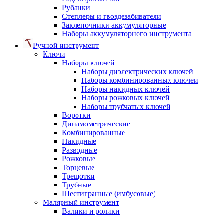
Рубанки
Степлеры и гвоздезабиватели
Заклепочники аккумуляторные
Наборы аккумуляторного инструмента
Ручной инструмент
Ключи
Наборы ключей
Наборы диэлектрических ключей
Наборы комбинированных ключей
Наборы накидных ключей
Наборы рожковых ключей
Наборы трубчатых ключей
Воротки
Динамометрические
Комбинированные
Накидные
Разводные
Рожковые
Торцевые
Трещотки
Трубные
Шестигранные (имбусовые)
Малярный инструмент
Валики и ролики