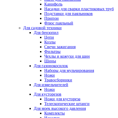
Канифоль
Насадки для сварки пластиковых труб
Подставки для паяльников
Припои
Флюс паяльный
Для садовой техники
Для бензопил
Цепи
Козлы
Свечи зажигания
Фильтры
Чехлы и кожухи для шин
Шины
Для газонокосилок
Наборы для мульчирования
Ножи
Травосборники
Для измельчителей
Ножи
Для кусторезов
Ножи для кустореза
Телескопические штанги
Для моек высокого давления
Комплекты
Насадки