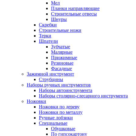
Мел
Планки направляющие
Строительные отвесы
Шнуры
Скребки
Строительные ножи
Терки
Шпатели
Зубчатые
Малярные
Прижимные
Резиновые
Фасадные
Зажимной инструмент
Струбцины
Наборы ручных инструментов
Наборы автоинструмента
Наборы столярно-слесарного инструмента
Ножовки
Ножовки по дереву
Ножовки по металлу
Ручные лобзики
Специальные
Обушковые
По гипсокартону