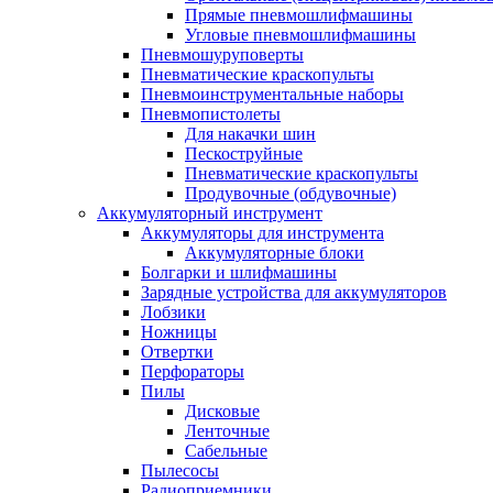
Прямые пневмошлифмашины
Угловые пневмошлифмашины
Пневмошуруповерты
Пневматические краскопульты
Пневмоинструментальные наборы
Пневмопистолеты
Для накачки шин
Пескоструйные
Пневматические краскопульты
Продувочные (обдувочные)
Аккумуляторный инструмент
Аккумуляторы для инструмента
Аккумуляторные блоки
Болгарки и шлифмашины
Зарядные устройства для аккумуляторов
Лобзики
Ножницы
Отвертки
Перфораторы
Пилы
Дисковые
Ленточные
Сабельные
Пылесосы
Радиоприемники