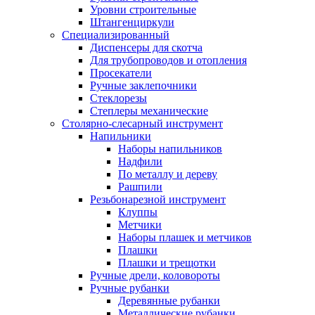
Уровни строительные
Штангенциркули
Специализированный
Диспенсеры для скотча
Для трубопроводов и отопления
Просекатели
Ручные заклепочники
Стеклорезы
Степлеры механические
Столярно-слесарный инструмент
Напильники
Наборы напильников
Надфили
По металлу и дереву
Рашпили
Резьбонарезной инструмент
Клуппы
Метчики
Наборы плашек и метчиков
Плашки
Плашки и трещотки
Ручные дрели, коловороты
Ручные рубанки
Деревянные рубанки
Металлические рубанки