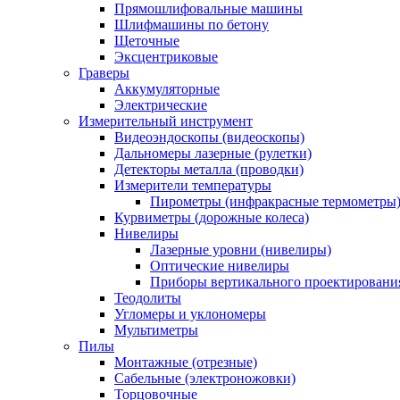
Прямошлифовальные машины
Шлифмашины по бетону
Щеточные
Эксцентриковые
Граверы
Аккумуляторные
Электрические
Измерительный инструмент
Видеоэндоскопы (видеоскопы)
Дальномеры лазерные (рулетки)
Детекторы металла (проводки)
Измерители температуры
Пирометры (инфракрасные термометры
Курвиметры (дорожные колеса)
Нивелиры
Лазерные уровни (нивелиры)
Оптические нивелиры
Приборы вертикального проектировани
Теодолиты
Угломеры и уклономеры
Мультиметры
Пилы
Монтажные (отрезные)
Сабельные (электроножовки)
Торцовочные