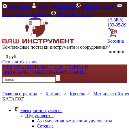
Распродажа
Вход / Регистрация
Обратный звонок
zakaz@vashinstrument.ru
9:00-18:00 (пн.-пт.)
+7 (495)
133-95-99
Корзина
0
Комплексные поставки инструмента и оборудования
позиций
– 0 руб.
Отправить заявку
О КОМПАНИИ
НОВОСТИ
ДОСТАВКА И
ОПЛАТА
ПОСТАВЩИКАМ
КОНТАКТЫ
Главная страница
>
Каталог
>
Крепеж
>
Метрический кре
КАТАЛОГ
Электроинструменты
Шуруповерты
Аккумуляторные дрели-шуруповерты
Сетевые