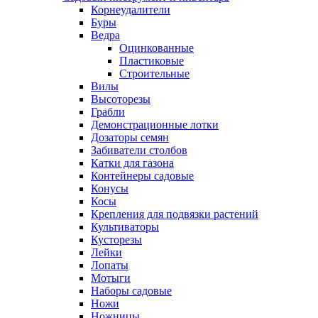
Корнеудалители
Буры
Ведра
Оцинкованные
Пластиковые
Строительные
Вилы
Высоторезы
Грабли
Демонстрационные лотки
Дозаторы семян
Забиватели столбов
Катки для газона
Контейнеры садовые
Конусы
Косы
Крепления для подвязки растений
Культиваторы
Кусторезы
Лейки
Лопаты
Мотыги
Наборы садовые
Ножи
Ножницы