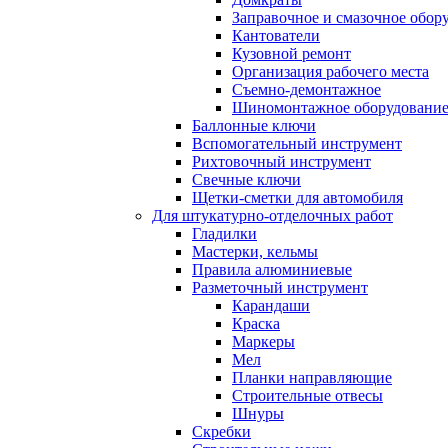
Заправочное и смазочное обор
Кантователи
Кузовной ремонт
Организация рабочего места
Съемно-демонтажное
Шиномонтажное оборудовани
Баллонные ключи
Вспомогательный инструмент
Рихтовочный инструмент
Свечные ключи
Щетки-сметки для автомобиля
Для штукатурно-отделочных работ
Гладилки
Мастерки, кельмы
Правила алюминиевые
Разметочный инструмент
Карандаши
Краска
Маркеры
Мел
Планки направляющие
Строительные отвесы
Шнуры
Скребки