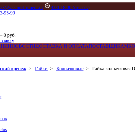
kaz@vashinstrument.ru
9:00-18:00 (пн.-пт.)
33-95-99
– 0 руб.
 заявку
АНИИ
НОВОСТИ
ДОСТАВКА И ОПЛАТА
ПОСТАВЩИКАМ
К
ский крепеж
>
Гайки
>
Колпачковые
>
Гайка колпачковая D
ы
max
lus