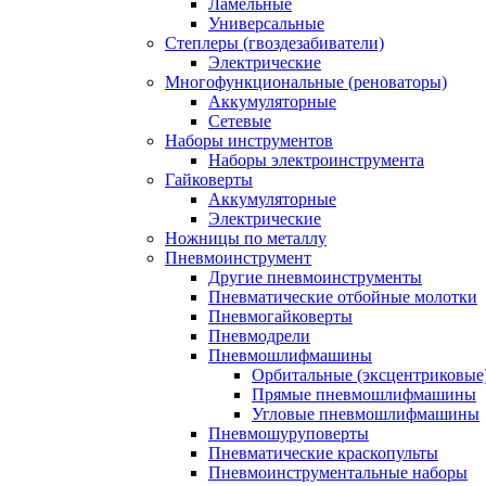
Ламельные
Универсальные
Степлеры (гвоздезабиватели)
Электрические
Многофункциональные (реноваторы)
Аккумуляторные
Сетевые
Наборы инструментов
Наборы электроинструмента
Гайковерты
Аккумуляторные
Электрические
Ножницы по металлу
Пневмоинструмент
Другие пневмоинструменты
Пневматические отбойные молотки
Пневмогайковерты
Пневмодрели
Пневмошлифмашины
Орбитальные (эксцентриковы
Прямые пневмошлифмашины
Угловые пневмошлифмашины
Пневмошуруповерты
Пневматические краскопульты
Пневмоинструментальные наборы