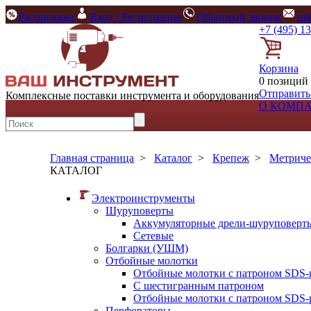
Распродажа
Вход / Регистрация
Обратный звонок
za
+7 (495) 1
Корзина
0 позиций 
Отправить
Комплексные поставки инструмента и оборудования
О КОМП
Главная страница
>
Каталог
>
Крепеж
>
Метриче
КАТАЛОГ
Электроинструменты
Шуруповерты
Аккумуляторные дрели-шуруповерт
Сетевые
Болгарки (УШМ)
Отбойные молотки
Отбойные молотки с патроном SDS-
С шестигранным патроном
Отбойные молотки с патроном SDS-p
Перфораторы