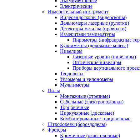
Аккумуляторные
Электрические
Измерительный инструмент
Видеоэндоскопы (видеоскопы)
Дальномеры лазерные (рулетки)
Детекторы металла (проводки)
Измерители температуры
Пирометры (инфракрасные те
Курвиметры (дорожные колеса)
Нивелиры
Лазерные уровни (нивелиры)
Оптические нивелиры
Приборы вертикального проек
Теодолиты
Угломеры и уклономеры
Мультиметры
Пилы
Монтажные (отрезные)
Сабельные (электроножовки)
Торцовочные
Циркулярные (дисковые)
Комбинированные торцовочные
Штроборезы (бороздоделы)
Фрезеры
Кромочные (окантовочные)