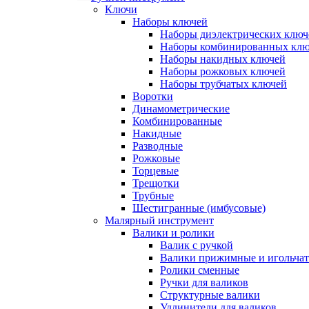
Ключи
Наборы ключей
Наборы диэлектрических ключ
Наборы комбинированных кл
Наборы накидных ключей
Наборы рожковых ключей
Наборы трубчатых ключей
Воротки
Динамометрические
Комбинированные
Накидные
Разводные
Рожковые
Торцевые
Трещотки
Трубные
Шестигранные (имбусовые)
Малярный инструмент
Валики и ролики
Валик с ручкой
Валики прижимные и игольча
Ролики сменные
Ручки для валиков
Структурные валики
Удлинители для валиков