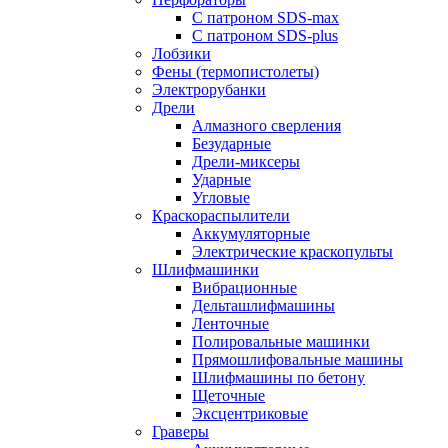
С патроном SDS-max
С патроном SDS-plus
Лобзики
Фены (термопистолеты)
Электрорубанки
Дрели
Алмазного сверления
Безударные
Дрели-миксеры
Ударные
Угловые
Краскораспылители
Аккумуляторные
Электрические краскопульты
Шлифмашинки
Вибрационные
Дельташлифмашины
Ленточные
Полировальные машинки
Прямошлифовальные машины
Шлифмашины по бетону
Щеточные
Эксцентриковые
Граверы