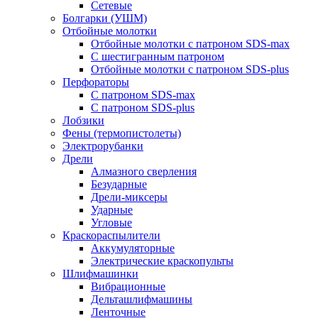
Сетевые
Болгарки (УШМ)
Отбойные молотки
Отбойные молотки с патроном SDS-max
С шестигранным патроном
Отбойные молотки с патроном SDS-plus
Перфораторы
С патроном SDS-max
С патроном SDS-plus
Лобзики
Фены (термопистолеты)
Электрорубанки
Дрели
Алмазного сверления
Безударные
Дрели-миксеры
Ударные
Угловые
Краскораспылители
Аккумуляторные
Электрические краскопульты
Шлифмашинки
Вибрационные
Дельташлифмашины
Ленточные