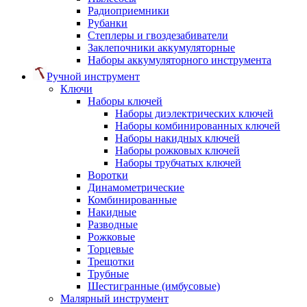
Радиоприемники
Рубанки
Степлеры и гвоздезабиватели
Заклепочники аккумуляторные
Наборы аккумуляторного инструмента
Ручной инструмент
Ключи
Наборы ключей
Наборы диэлектрических ключей
Наборы комбинированных ключей
Наборы накидных ключей
Наборы рожковых ключей
Наборы трубчатых ключей
Воротки
Динамометрические
Комбинированные
Накидные
Разводные
Рожковые
Торцевые
Трещотки
Трубные
Шестигранные (имбусовые)
Малярный инструмент