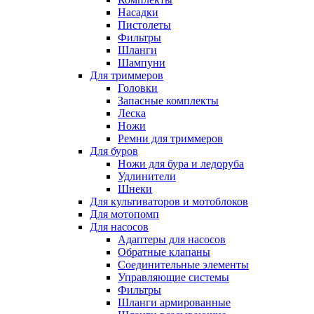
Насадки
Пистолеты
Фильтры
Шланги
Шампуни
Для триммеров
Головки
Запасные комплекты
Леска
Ножи
Ремни для триммеров
Для буров
Ножи для бура и ледоруба
Удлинители
Шнеки
Для культиваторов и мотоблоков
Для мотопомп
Для насосов
Адаптеры для насосов
Обратные клапаны
Соединительные элементы
Управляющие системы
Фильтры
Шланги армированные