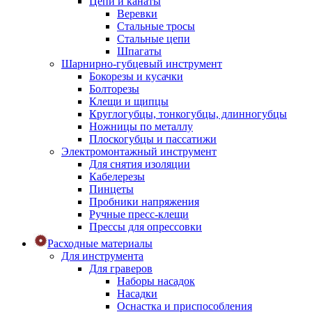
Цепи и канаты
Веревки
Стальные тросы
Стальные цепи
Шпагаты
Шарнирно-губцевый инструмент
Бокорезы и кусачки
Болторезы
Клещи и щипцы
Круглогубцы, тонкогубцы, длинногубцы
Ножницы по металлу
Плоскогубцы и пассатижи
Электромонтажный инструмент
Для снятия изоляции
Кабелерезы
Пинцеты
Пробники напряжения
Ручные пресс-клещи
Прессы для опрессовки
Расходные материалы
Для инструмента
Для граверов
Наборы насадок
Насадки
Оснастка и приспособления