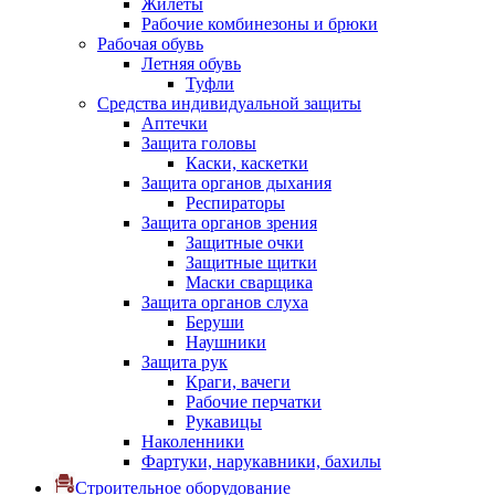
Жилеты
Рабочие комбинезоны и брюки
Рабочая обувь
Летняя обувь
Туфли
Средства индивидуальной защиты
Аптечки
Защита головы
Каски, каскетки
Защита органов дыхания
Респираторы
Защита органов зрения
Защитные очки
Защитные щитки
Маски сварщика
Защита органов слуха
Беруши
Наушники
Защита рук
Краги, вачеги
Рабочие перчатки
Рукавицы
Наколенники
Фартуки, нарукавники, бахилы
Строительное оборудование