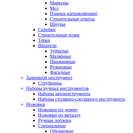
Маркеры
Мел
Планки направляющие
Строительные отвесы
Шнуры
Скребки
Строительные ножи
Терки
Шпатели
Зубчатые
Малярные
Прижимные
Резиновые
Фасадные
Зажимной инструмент
Струбцины
Наборы ручных инструментов
Наборы автоинструмента
Наборы столярно-слесарного инструмента
Ножовки
Ножовки по дереву
Ножовки по металлу
Ручные лобзики
Специальные
Обушковые