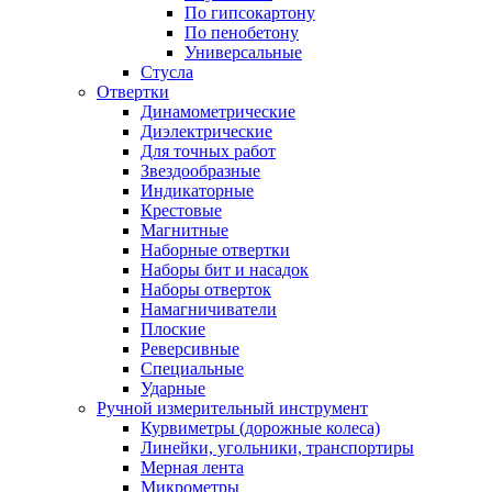
По гипсокартону
По пенобетону
Универсальные
Стусла
Отвертки
Динамометрические
Диэлектрические
Для точных работ
Звездообразные
Индикаторные
Крестовые
Магнитные
Наборные отвертки
Наборы бит и насадок
Наборы отверток
Намагничиватели
Плоские
Реверсивные
Специальные
Ударные
Ручной измерительный инструмент
Курвиметры (дорожные колеса)
Линейки, угольники, транспортиры
Мерная лента
Микрометры