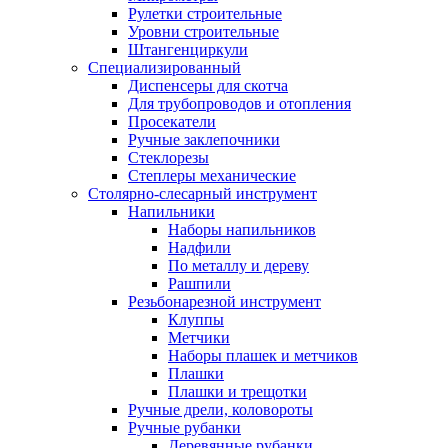
Рулетки строительные
Уровни строительные
Штангенциркули
Специализированный
Диспенсеры для скотча
Для трубопроводов и отопления
Просекатели
Ручные заклепочники
Стеклорезы
Степлеры механические
Столярно-слесарный инструмент
Напильники
Наборы напильников
Надфили
По металлу и дереву
Рашпили
Резьбонарезной инструмент
Клуппы
Метчики
Наборы плашек и метчиков
Плашки
Плашки и трещотки
Ручные дрели, коловороты
Ручные рубанки
Деревянные рубанки