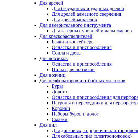
Для дрелей
Для безударных и ударных дрелей
Для дрелей алмазного сверления
Для дрелей-миксеров
Для измерительного инструмента
Для лазерных уровней и дальномеров
Для краскораспылителей
Бачки и контейнеры
Оснастка и приспособления
Сопла и дюзы
Для лобзиков
Оснастка и приспособления
Пилки для лобзиков
Для ножниц
Для перфораторов и отбойных молотков
Буры
Долота
Оснастка и приспособления для перфор
Патроны и переходники для перфоратор
Коронки
Наборы буров и долот
Смазки
Для пил
Для дисковых, торцовочных и торцово
Для сабельных пил (электроножовок)