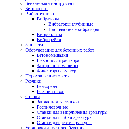
Бензиновый инструмент
Бетонорезы
Вибротехника
Вибраторы
Вибраторы глубинные
Площадочные вибраторы
Виброплиты
Виброрейки
Запчасти
Оборудование для бетонных работ
Бетономешалки
Емкость для раствора
Затирочные машины
Фиксаторы арматуры
Пороховые пистолеты
Резчики
Бензорезы
Резчики швов
Станки
Запчасти для станков
Распиловочные
Станки для выпрямления арматуры
Станки для гибки арматуры
Станки для резки арматуры
Установки алмазного бурения