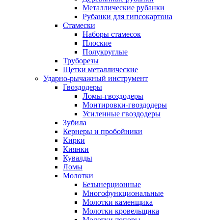
Металлические рубанки
Рубанки для гипсокартона
Стамески
Наборы стамесок
Плоские
Полукруглые
Труборезы
Щетки металлические
Ударно-рычажный инструмент
Гвоздодеры
Ломы-гвоздодеры
Монтировки-гвоздодеры
Усиленные гвоздодеры
Зубила
Кернеры и пробойники
Кирки
Киянки
Кувалды
Ломы
Молотки
Безынерционные
Многофункциональные
Молотки каменщика
Молотки кровельщика
Молотки-топоры