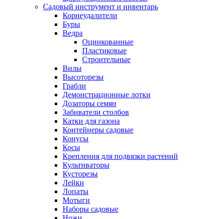
Садовый инструмент и инвентарь
Корнеудалители
Буры
Ведра
Оцинкованные
Пластиковые
Строительные
Вилы
Высоторезы
Грабли
Демонстрационные лотки
Дозаторы семян
Забиватели столбов
Катки для газона
Контейнеры садовые
Конусы
Косы
Крепления для подвязки растений
Культиваторы
Кусторезы
Лейки
Лопаты
Мотыги
Наборы садовые
Ножи