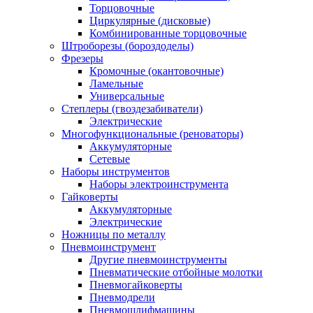
Торцовочные
Циркулярные (дисковые)
Комбинированные торцовочные
Штроборезы (бороздоделы)
Фрезеры
Кромочные (окантовочные)
Ламельные
Универсальные
Степлеры (гвоздезабиватели)
Электрические
Многофункциональные (реноваторы)
Аккумуляторные
Сетевые
Наборы инструментов
Наборы электроинструмента
Гайковерты
Аккумуляторные
Электрические
Ножницы по металлу
Пневмоинструмент
Другие пневмоинструменты
Пневматические отбойные молотки
Пневмогайковерты
Пневмодрели
Пневмошлифмашины