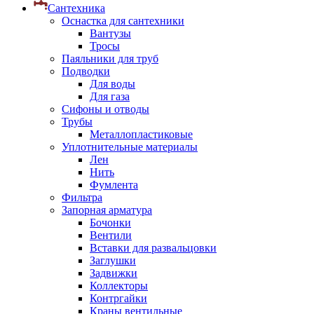
Сантехника
Оснастка для сантехники
Вантузы
Тросы
Паяльники для труб
Подводки
Для воды
Для газа
Сифоны и отводы
Трубы
Металлопластиковые
Уплотнительные материалы
Лен
Нить
Фумлента
Фильтра
Запорная арматура
Бочонки
Вентили
Вставки для развальцовки
Заглушки
Задвижки
Коллекторы
Контргайки
Краны вентильные