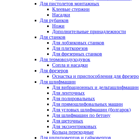
Для пистолетов монтажных
Клеевые стержни
Насадки
Для рубанков
Ножи
Дополнительные принадлежности
Для станков
Для лобзиковых станков
Для плиткорезов
Для фрезерных станков
Для термовоздуходувок
Сопла и насадки
Для фрезеров
Оснастка и приспособления для фрезеро
Для шлифмашин
Для вибрационных и дельташлифмашин
Для ленточных
Для полировальных
Для прямошлифовальных машин
Для угловых шлифмашин (болгарок)
Для шлифмашин по бетону
Для щеточных
Для эксцентриковых
Кольца переходные
Для шуруповертов и гайковертов