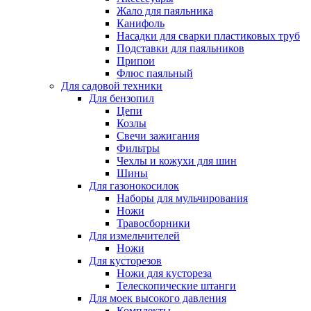
Жало для паяльника
Канифоль
Насадки для сварки пластиковых труб
Подставки для паяльников
Припои
Флюс паяльный
Для садовой техники
Для бензопил
Цепи
Козлы
Свечи зажигания
Фильтры
Чехлы и кожухи для шин
Шины
Для газонокосилок
Наборы для мульчирования
Ножи
Травосборники
Для измельчителей
Ножи
Для кусторезов
Ножи для кустореза
Телескопические штанги
Для моек высокого давления
Комплекты