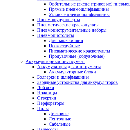
Орбитальные (эксцентриковые) пнев
Прямые пневмошлифмашины
Угловые пневмошлифмашины
Пневмошуруповерты
Пневматические краскопульты
Пневмоинструментальные наборы
Пневмопистолеты
Для накачки шин
Пескоструйные
Пневматические краскопульты
Продувочные (обдувочные)
Аккумуляторный инструмент
Аккумуляторы для инструмента
Аккумуляторные блоки
Болгарки и шлифмашины
Зарядные устройства для аккумуляторов
Лобзики
Ножницы
Отвертки
Перфораторы
Пилы
Дисковые
Ленточные
Сабельные
Пылесосы