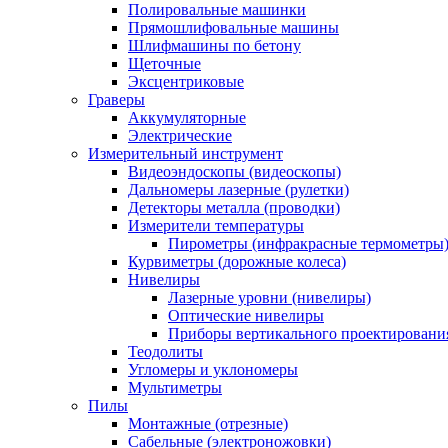
Полировальные машинки
Прямошлифовальные машины
Шлифмашины по бетону
Щеточные
Эксцентриковые
Граверы
Аккумуляторные
Электрические
Измерительный инструмент
Видеоэндоскопы (видеоскопы)
Дальномеры лазерные (рулетки)
Детекторы металла (проводки)
Измерители температуры
Пирометры (инфракрасные термометры
Курвиметры (дорожные колеса)
Нивелиры
Лазерные уровни (нивелиры)
Оптические нивелиры
Приборы вертикального проектировани
Теодолиты
Угломеры и уклономеры
Мультиметры
Пилы
Монтажные (отрезные)
Сабельные (электроножовки)