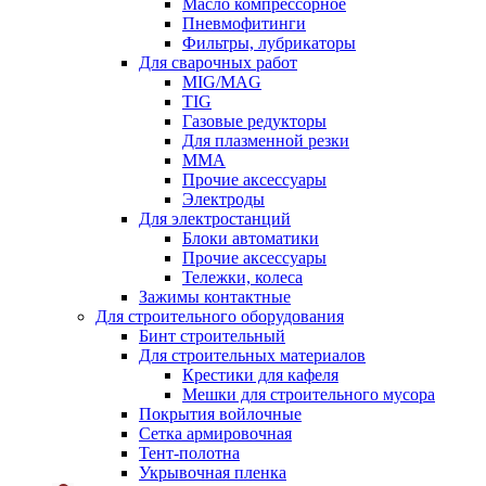
Масло компрессорное
Пневмофитинги
Фильтры, лубрикаторы
Для сварочных работ
MIG/MAG
TIG
Газовые редукторы
Для плазменной резки
ММА
Прочие аксессуары
Электроды
Для электростанций
Блоки автоматики
Прочие аксессуары
Тележки, колеса
Зажимы контактные
Для строительного оборудования
Бинт строительный
Для строительных материалов
Крестики для кафеля
Мешки для строительного мусора
Покрытия войлочные
Сетка армировочная
Тент-полотна
Укрывочная пленка