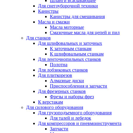
Шланги всасывающие
Для снегоуборочной техники
Канистры
Канистры для смешивания
Масла и смазки
Масла моторные
Смазочные масла для цепей и пил
Для станков
Для шлифовальных и заточных
К заточным станкам
К шлифовальным станкам
Для ленточнопильных станков
Полотна
Для лобзиковых станков
Для плиткорезов
Алмазные диски
Приспособления и запчасти
Для фрезерных станков
Фрезы и наборы фрез
К верстакам
Для силового оборудования
Для грузоподъемного оборудования
Для талей и лебедок
Для компрессоров и пневмоинструмента
Запчасти