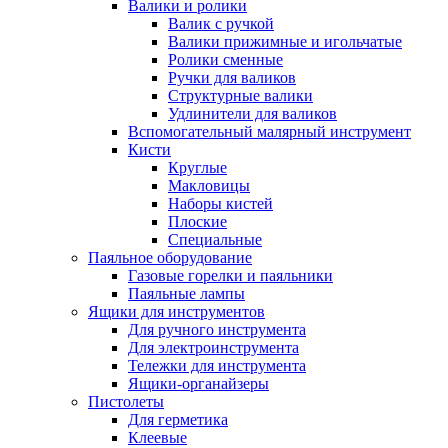
Валики и ролики
Валик с ручкой
Валики прижимные и игольчатые
Ролики сменные
Ручки для валиков
Структурные валики
Удлинители для валиков
Вспомогательный малярный инструмент
Кисти
Круглые
Макловицы
Наборы кистей
Плоские
Специальные
Паяльное оборудование
Газовые горелки и паяльники
Паяльные лампы
Ящики для инструментов
Для ручного инструмента
Для электроинструмента
Тележки для инструмента
Ящики-органайзеры
Пистолеты
Для герметика
Клеевые