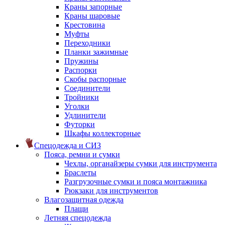
Краны запорные
Краны шаровые
Крестовина
Муфты
Переходники
Планки зажимные
Пружины
Распорки
Скобы распорные
Соединители
Тройники
Уголки
Удлинители
Футорки
Шкафы коллекторные
Спецодежда и СИЗ
Пояса, ремни и сумки
Чехлы, органайзеры сумки для инструмента
Браслеты
Разгрузочные сумки и пояса монтажника
Рюкзаки для инструментов
Влагозащитная одежда
Плащи
Летняя спецодежда