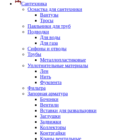
Сантехника
Оснастка для сантехники
Вантузы
Тросы
Паяльники для труб
Подводки
Для воды
Для газа
Сифоны и отводы
Трубы
Металлопластиковые
Уплотнительные материалы
Лен
Нить
Фумлента
Фильтра
Запорная арматура
Бочонки
Вентили
Вставки для развальцовки
Заглушки
Задвижки
Коллекторы
Контргайки
Краны вентильные