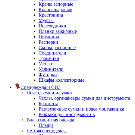
Краны запорные
Краны шаровые
Крестовина
Муфты
Переходники
Планки зажимные
Пружины
Распорки
Скобы распорные
Соединители
Тройники
Уголки
Удлинители
Футорки
Шкафы коллекторные
Спецодежда и СИЗ
Пояса, ремни и сумки
Чехлы, органайзеры сумки для инструмента
Браслеты
Разгрузочные сумки и пояса монтажника
Рюкзаки для инструментов
Влагозащитная одежда
Плащи
Летняя спецодежда