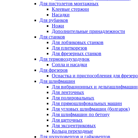
Для пистолетов монтажных
Клеевые стержни
Насадки
Для рубанков
Ножи
Дополнительные принадлежности
Для станков
Для лобзиковых станков
Для плиткорезов
Для фрезерных станков
Для термовоздуходувок
Сопла и насадки
Для фрезеров
Оснастка и приспособления для фрезеро
Для шлифмашин
Для вибрационных и дельташлифмашин
Для ленточных
Для полировальных
Для прямошлифовальных машин
Для угловых шлифмашин (болгарок)
Для шлифмашин по бетону
Для щеточных
Для эксцентриковых
Кольца переходные
Для шуруповертов и гайковертов