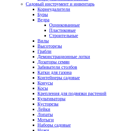
Садовый инструмент и инвентарь
Корнеудалители
Буры
Ведра
Оцинкованные
Пластиковые
Строительные
Вилы
Высоторезы
Грабли
Демонстрационные лотки
Дозаторы семян
Забиватели столбов
Катки для газона
Контейнеры садовые
Конусы
Косы
Крепления для подвязки растений
Культиваторы
Кусторезы
Лейки
Лопаты
Мотыги
Наборы садовые
Ножи