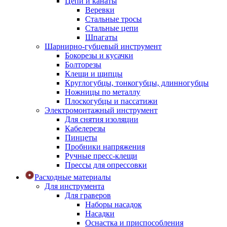
Цепи и канаты
Веревки
Стальные тросы
Стальные цепи
Шпагаты
Шарнирно-губцевый инструмент
Бокорезы и кусачки
Болторезы
Клещи и щипцы
Круглогубцы, тонкогубцы, длинногубцы
Ножницы по металлу
Плоскогубцы и пассатижи
Электромонтажный инструмент
Для снятия изоляции
Кабелерезы
Пинцеты
Пробники напряжения
Ручные пресс-клещи
Прессы для опрессовки
Расходные материалы
Для инструмента
Для граверов
Наборы насадок
Насадки
Оснастка и приспособления