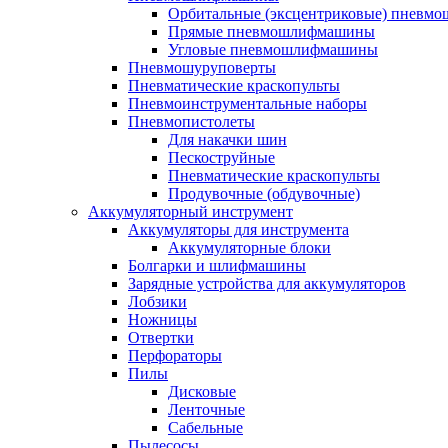
Орбитальные (эксцентриковые) пнев
Прямые пневмошлифмашины
Угловые пневмошлифмашины
Пневмошуруповерты
Пневматические краскопульты
Пневмоинструментальные наборы
Пневмопистолеты
Для накачки шин
Пескоструйные
Пневматические краскопульты
Продувочные (обдувочные)
Аккумуляторный инструмент
Аккумуляторы для инструмента
Аккумуляторные блоки
Болгарки и шлифмашины
Зарядные устройства для аккумуляторов
Лобзики
Ножницы
Отвертки
Перфораторы
Пилы
Дисковые
Ленточные
Сабельные
Пылесосы