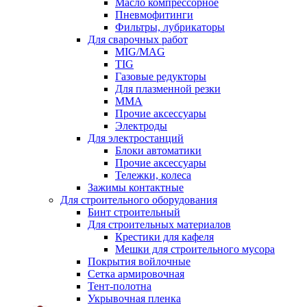
Масло компрессорное
Пневмофитинги
Фильтры, лубрикаторы
Для сварочных работ
MIG/MAG
TIG
Газовые редукторы
Для плазменной резки
ММА
Прочие аксессуары
Электроды
Для электростанций
Блоки автоматики
Прочие аксессуары
Тележки, колеса
Зажимы контактные
Для строительного оборудования
Бинт строительный
Для строительных материалов
Крестики для кафеля
Мешки для строительного мусора
Покрытия войлочные
Сетка армировочная
Тент-полотна
Укрывочная пленка