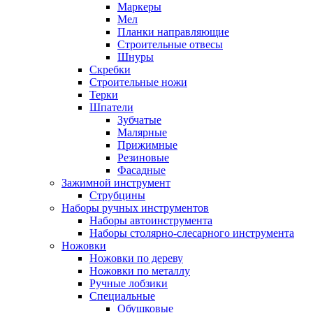
Маркеры
Мел
Планки направляющие
Строительные отвесы
Шнуры
Скребки
Строительные ножи
Терки
Шпатели
Зубчатые
Малярные
Прижимные
Резиновые
Фасадные
Зажимной инструмент
Струбцины
Наборы ручных инструментов
Наборы автоинструмента
Наборы столярно-слесарного инструмента
Ножовки
Ножовки по дереву
Ножовки по металлу
Ручные лобзики
Специальные
Обушковые