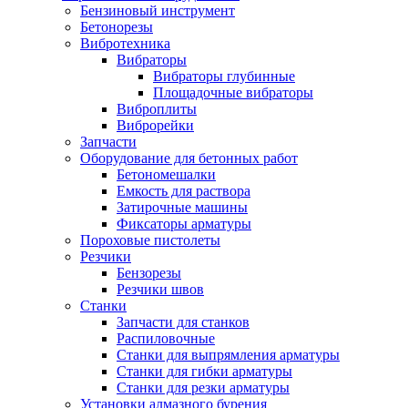
Бензиновый инструмент
Бетонорезы
Вибротехника
Вибраторы
Вибраторы глубинные
Площадочные вибраторы
Виброплиты
Виброрейки
Запчасти
Оборудование для бетонных работ
Бетономешалки
Емкость для раствора
Затирочные машины
Фиксаторы арматуры
Пороховые пистолеты
Резчики
Бензорезы
Резчики швов
Станки
Запчасти для станков
Распиловочные
Станки для выпрямления арматуры
Станки для гибки арматуры
Станки для резки арматуры
Установки алмазного бурения