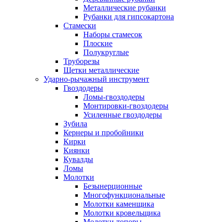
Металлические рубанки
Рубанки для гипсокартона
Стамески
Наборы стамесок
Плоские
Полукруглые
Труборезы
Щетки металлические
Ударно-рычажный инструмент
Гвоздодеры
Ломы-гвоздодеры
Монтировки-гвоздодеры
Усиленные гвоздодеры
Зубила
Кернеры и пробойники
Кирки
Киянки
Кувалды
Ломы
Молотки
Безынерционные
Многофункциональные
Молотки каменщика
Молотки кровельщика
Молотки-топоры