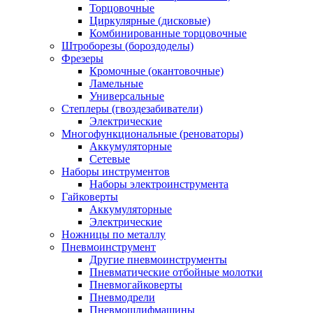
Торцовочные
Циркулярные (дисковые)
Комбинированные торцовочные
Штроборезы (бороздоделы)
Фрезеры
Кромочные (окантовочные)
Ламельные
Универсальные
Степлеры (гвоздезабиватели)
Электрические
Многофункциональные (реноваторы)
Аккумуляторные
Сетевые
Наборы инструментов
Наборы электроинструмента
Гайковерты
Аккумуляторные
Электрические
Ножницы по металлу
Пневмоинструмент
Другие пневмоинструменты
Пневматические отбойные молотки
Пневмогайковерты
Пневмодрели
Пневмошлифмашины