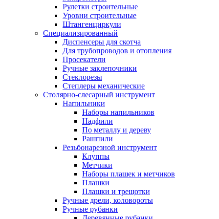
Рулетки строительные
Уровни строительные
Штангенциркули
Специализированный
Диспенсеры для скотча
Для трубопроводов и отопления
Просекатели
Ручные заклепочники
Стеклорезы
Степлеры механические
Столярно-слесарный инструмент
Напильники
Наборы напильников
Надфили
По металлу и дереву
Рашпили
Резьбонарезной инструмент
Клуппы
Метчики
Наборы плашек и метчиков
Плашки
Плашки и трещотки
Ручные дрели, коловороты
Ручные рубанки
Деревянные рубанки