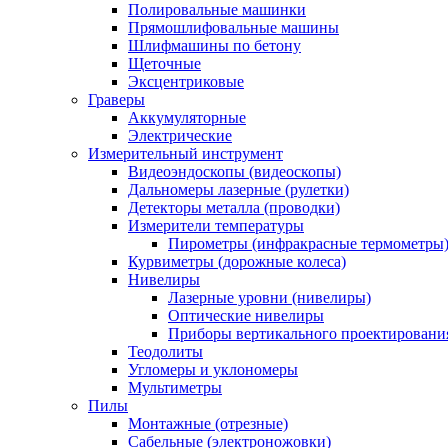
Полировальные машинки
Прямошлифовальные машины
Шлифмашины по бетону
Щеточные
Эксцентриковые
Граверы
Аккумуляторные
Электрические
Измерительный инструмент
Видеоэндоскопы (видеоскопы)
Дальномеры лазерные (рулетки)
Детекторы металла (проводки)
Измерители температуры
Пирометры (инфракрасные термометры
Курвиметры (дорожные колеса)
Нивелиры
Лазерные уровни (нивелиры)
Оптические нивелиры
Приборы вертикального проектировани
Теодолиты
Угломеры и уклономеры
Мультиметры
Пилы
Монтажные (отрезные)
Сабельные (электроножовки)