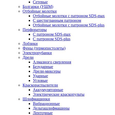
Сетевые
Болгарки (УШМ)
Отбойные молотки
Отбойные молотки с патроном SDS-max
С шестигранным патроном
Отбойные молотки с патроном SDS-plus
Перфораторы
С патроном SDS-max
С патроном SDS-plus
Лобзики
Фены (термопистолеты)
Электрорубанки
Дрели
Алмазного сверления
Безударные
Дрели-миксеры
Ударные
Угловые
Краскораспылители
Аккумуляторные
Электрические краскопульты
Шлифмашинки
Вибрационные
Дельташлифмашины
Ленточные