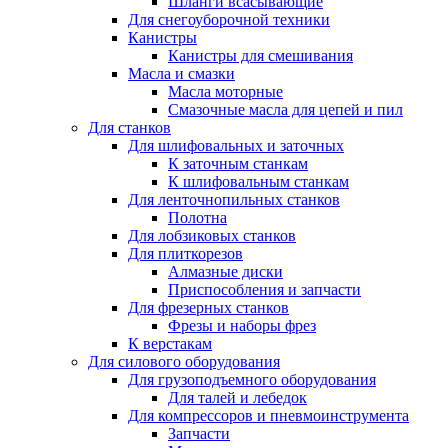
Шланги всасывающие
Для снегоуборочной техники
Канистры
Канистры для смешивания
Масла и смазки
Масла моторные
Смазочные масла для цепей и пил
Для станков
Для шлифовальных и заточных
К заточным станкам
К шлифовальным станкам
Для ленточнопильных станков
Полотна
Для лобзиковых станков
Для плиткорезов
Алмазные диски
Приспособления и запчасти
Для фрезерных станков
Фрезы и наборы фрез
К верстакам
Для силового оборудования
Для грузоподъемного оборудования
Для талей и лебедок
Для компрессоров и пневмоинструмента
Запчасти