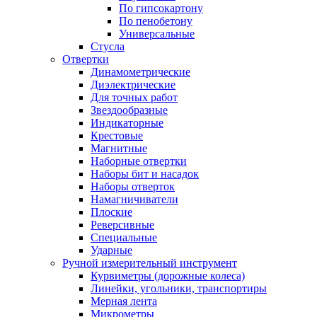
По гипсокартону
По пенобетону
Универсальные
Стусла
Отвертки
Динамометрические
Диэлектрические
Для точных работ
Звездообразные
Индикаторные
Крестовые
Магнитные
Наборные отвертки
Наборы бит и насадок
Наборы отверток
Намагничиватели
Плоские
Реверсивные
Специальные
Ударные
Ручной измерительный инструмент
Курвиметры (дорожные колеса)
Линейки, угольники, транспортиры
Мерная лента
Микрометры