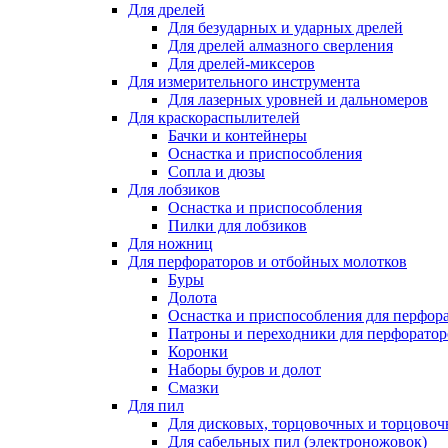
Для дрелей
Для безударных и ударных дрелей
Для дрелей алмазного сверления
Для дрелей-миксеров
Для измерительного инструмента
Для лазерных уровней и дальномеров
Для краскораспылителей
Бачки и контейнеры
Оснастка и приспособления
Сопла и дюзы
Для лобзиков
Оснастка и приспособления
Пилки для лобзиков
Для ножниц
Для перфораторов и отбойных молотков
Буры
Долота
Оснастка и приспособления для перфор
Патроны и переходники для перфоратор
Коронки
Наборы буров и долот
Смазки
Для пил
Для дисковых, торцовочных и торцово
Для сабельных пил (электроножовок)