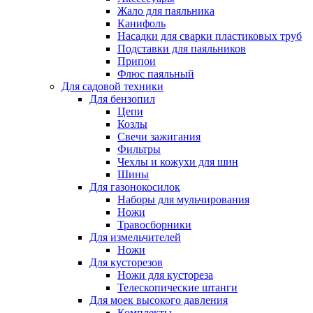
Жало для паяльника
Канифоль
Насадки для сварки пластиковых труб
Подставки для паяльников
Припои
Флюс паяльный
Для садовой техники
Для бензопил
Цепи
Козлы
Свечи зажигания
Фильтры
Чехлы и кожухи для шин
Шины
Для газонокосилок
Наборы для мульчирования
Ножи
Травосборники
Для измельчителей
Ножи
Для кусторезов
Ножи для кустореза
Телескопические штанги
Для моек высокого давления
Комплекты