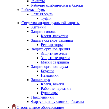
Жилеты
Рабочие комбинезоны и брюки
Рабочая обувь
Летняя обувь
Туфли
Средства индивидуальной защиты
Аптечки
Защита головы
Каски, каскетки
Защита органов дыхания
Респираторы
Защита органов зрения
Защитные очки
Защитные щитки
Маски сварщика
Защита органов слуха
Беруши
Наушники
Защита рук
Краги, вачеги
Рабочие перчатки
Рукавицы
Наколенники
Фартуки, нарукавники, бахилы
Строительное оборудование