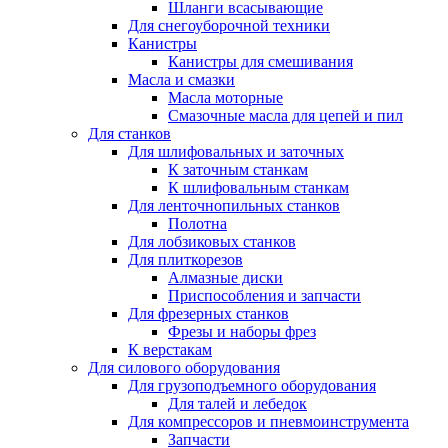
Шланги всасывающие
Для снегоуборочной техники
Канистры
Канистры для смешивания
Масла и смазки
Масла моторные
Смазочные масла для цепей и пил
Для станков
Для шлифовальных и заточных
К заточным станкам
К шлифовальным станкам
Для ленточнопильных станков
Полотна
Для лобзиковых станков
Для плиткорезов
Алмазные диски
Приспособления и запчасти
Для фрезерных станков
Фрезы и наборы фрез
К верстакам
Для силового оборудования
Для грузоподъемного оборудования
Для талей и лебедок
Для компрессоров и пневмоинструмента
Запчасти