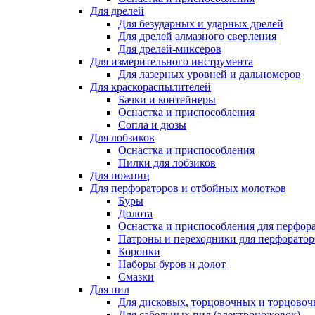
Для дрелей
Для безударных и ударных дрелей
Для дрелей алмазного сверления
Для дрелей-миксеров
Для измерительного инструмента
Для лазерных уровней и дальномеров
Для краскораспылителей
Бачки и контейнеры
Оснастка и приспособления
Сопла и дюзы
Для лобзиков
Оснастка и приспособления
Пилки для лобзиков
Для ножниц
Для перфораторов и отбойных молотков
Буры
Долота
Оснастка и приспособления для перфор
Патроны и переходники для перфоратор
Коронки
Наборы буров и долот
Смазки
Для пил
Для дисковых, торцовочных и торцово
Для сабельных пил (электроножовок)