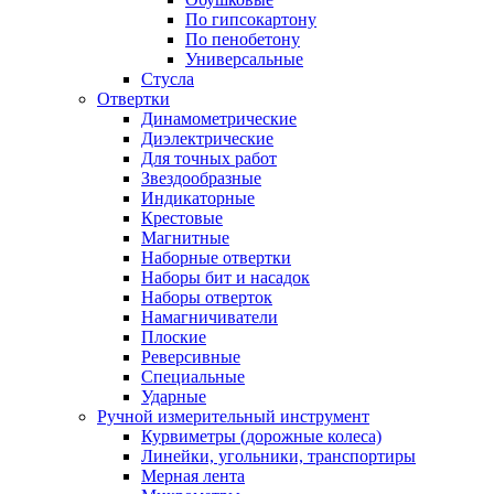
По гипсокартону
По пенобетону
Универсальные
Стусла
Отвертки
Динамометрические
Диэлектрические
Для точных работ
Звездообразные
Индикаторные
Крестовые
Магнитные
Наборные отвертки
Наборы бит и насадок
Наборы отверток
Намагничиватели
Плоские
Реверсивные
Специальные
Ударные
Ручной измерительный инструмент
Курвиметры (дорожные колеса)
Линейки, угольники, транспортиры
Мерная лента