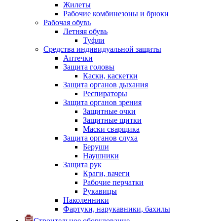
Жилеты
Рабочие комбинезоны и брюки
Рабочая обувь
Летняя обувь
Туфли
Средства индивидуальной защиты
Аптечки
Защита головы
Каски, каскетки
Защита органов дыхания
Респираторы
Защита органов зрения
Защитные очки
Защитные щитки
Маски сварщика
Защита органов слуха
Беруши
Наушники
Защита рук
Краги, вачеги
Рабочие перчатки
Рукавицы
Наколенники
Фартуки, нарукавники, бахилы
Строительное оборудование