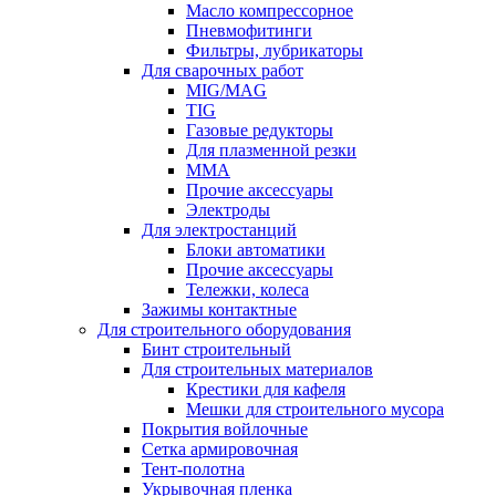
Масло компрессорное
Пневмофитинги
Фильтры, лубрикаторы
Для сварочных работ
MIG/MAG
TIG
Газовые редукторы
Для плазменной резки
ММА
Прочие аксессуары
Электроды
Для электростанций
Блоки автоматики
Прочие аксессуары
Тележки, колеса
Зажимы контактные
Для строительного оборудования
Бинт строительный
Для строительных материалов
Крестики для кафеля
Мешки для строительного мусора
Покрытия войлочные
Сетка армировочная
Тент-полотна
Укрывочная пленка