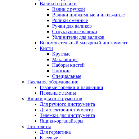
Валики и ролики
Валик с ручкой
Валики прижимные и игольчатые
Ролики сменные
Ручки для валиков
Структурные валики
Удлинители для валиков
Вспомогательный малярный инструмент
Кисти
Круглые
Макловицы
Наборы кистей
Плоские
Специальные
Паяльное оборудование
Газовые горелки и паяльники
Паяльные лампы
Ящики для инструментов
Для ручного инструмента
Для электроинструмента
Тележки для инструмента
Ящики-органайзеры
Пистолеты
Для герметика
Клеевые