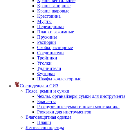
Краны вентильные
Краны запорные
Краны шаровые
Крестовина
Муфты
Переходники
Планки зажимные
Пружины
Распорки
Скобы распорные
Соединители
Тройники
Уголки
Удлинители
Футорки
Шкафы коллекторные
Спецодежда и СИЗ
Пояса, ремни и сумки
Чехлы, органайзеры сумки для инструмента
Браслеты
Разгрузочные сумки и пояса монтажника
Рюкзаки для инструментов
Влагозащитная одежда
Плащи
Летняя спецодежда