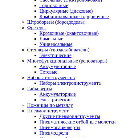
Торцовочные
Циркулярные (дисковые)
Комбинированные торцовочные
Штроборезы (бороздоделы)
Фрезеры
Кромочные (окантовочные)
Ламельные
Универсальные
Степлеры (гвоздезабиватели)
Электрические
Многофункциональные (реноваторы)
Аккумуляторные
Сетевые
Наборы инструментов
Наборы электроинструмента
Гайковерты
Аккумуляторные
Электрические
Ножницы по металлу
Пневмоинструмент
Другие пневмоинструменты
Пневматические отбойные молотки
Пневмогайковерты
Пневмодрели