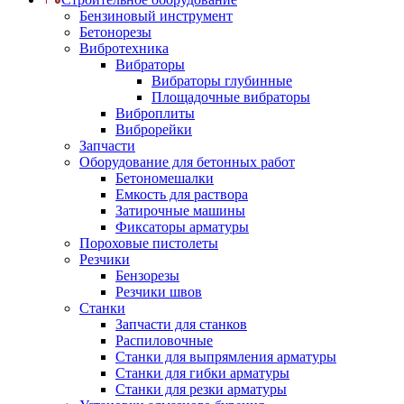
Бензиновый инструмент
Бетонорезы
Вибротехника
Вибраторы
Вибраторы глубинные
Площадочные вибраторы
Виброплиты
Виброрейки
Запчасти
Оборудование для бетонных работ
Бетономешалки
Емкость для раствора
Затирочные машины
Фиксаторы арматуры
Пороховые пистолеты
Резчики
Бензорезы
Резчики швов
Станки
Запчасти для станков
Распиловочные
Станки для выпрямления арматуры
Станки для гибки арматуры
Станки для резки арматуры