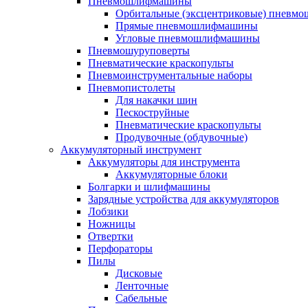
Пневмошлифмашины
Орбитальные (эксцентриковые) пнев
Прямые пневмошлифмашины
Угловые пневмошлифмашины
Пневмошуруповерты
Пневматические краскопульты
Пневмоинструментальные наборы
Пневмопистолеты
Для накачки шин
Пескоструйные
Пневматические краскопульты
Продувочные (обдувочные)
Аккумуляторный инструмент
Аккумуляторы для инструмента
Аккумуляторные блоки
Болгарки и шлифмашины
Зарядные устройства для аккумуляторов
Лобзики
Ножницы
Отвертки
Перфораторы
Пилы
Дисковые
Ленточные
Сабельные