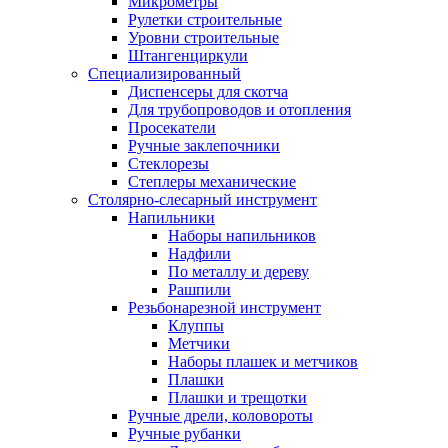
Микрометры
Рулетки строительные
Уровни строительные
Штангенциркули
Специализированный
Диспенсеры для скотча
Для трубопроводов и отопления
Просекатели
Ручные заклепочники
Стеклорезы
Степлеры механические
Столярно-слесарный инструмент
Напильники
Наборы напильников
Надфили
По металлу и дереву
Рашпили
Резьбонарезной инструмент
Клуппы
Метчики
Наборы плашек и метчиков
Плашки
Плашки и трещотки
Ручные дрели, коловороты
Ручные рубанки