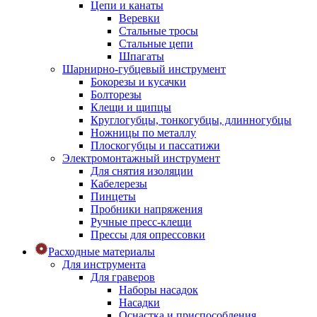
Цепи и канаты
Веревки
Стальные тросы
Стальные цепи
Шпагаты
Шарнирно-губцевый инструмент
Бокорезы и кусачки
Болторезы
Клещи и щипцы
Круглогубцы, тонкогубцы, длинногубцы
Ножницы по металлу
Плоскогубцы и пассатижи
Электромонтажный инструмент
Для снятия изоляции
Кабелерезы
Пинцеты
Пробники напряжения
Ручные пресс-клещи
Прессы для опрессовки
Расходные материалы
Для инструмента
Для граверов
Наборы насадок
Насадки
Оснастка и приспособления