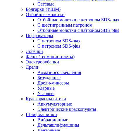
Сетевые
Болгарки (УШМ)
Отбойные молотки
Отбойные молотки с патроном SDS-max
С шестигранным патроном
Отбойные молотки с патроном SDS-plus
Перфораторы
С патроном SDS-max
С патроном SDS-plus
Лобзики
Фены (термопистолеты)
Электрорубанки
Дрели
Алмазного сверления
Безударные
Дрели-миксеры
Ударные
Угловые
Краскораспылители
Аккумуляторные
Электрические краскопульты
Шлифмашинки
Вибрационные
Дельташлифмашины
Ленточные