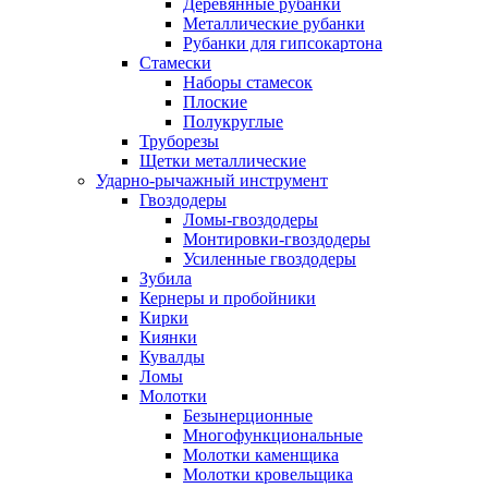
Деревянные рубанки
Металлические рубанки
Рубанки для гипсокартона
Стамески
Наборы стамесок
Плоские
Полукруглые
Труборезы
Щетки металлические
Ударно-рычажный инструмент
Гвоздодеры
Ломы-гвоздодеры
Монтировки-гвоздодеры
Усиленные гвоздодеры
Зубила
Кернеры и пробойники
Кирки
Киянки
Кувалды
Ломы
Молотки
Безынерционные
Многофункциональные
Молотки каменщика
Молотки кровельщика