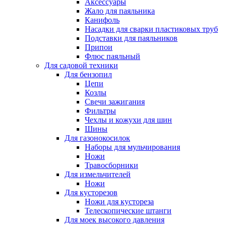
Аксессуары
Жало для паяльника
Канифоль
Насадки для сварки пластиковых труб
Подставки для паяльников
Припои
Флюс паяльный
Для садовой техники
Для бензопил
Цепи
Козлы
Свечи зажигания
Фильтры
Чехлы и кожухи для шин
Шины
Для газонокосилок
Наборы для мульчирования
Ножи
Травосборники
Для измельчителей
Ножи
Для кусторезов
Ножи для кустореза
Телескопические штанги
Для моек высокого давления