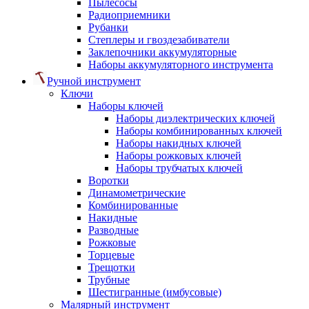
Пылесосы
Радиоприемники
Рубанки
Степлеры и гвоздезабиватели
Заклепочники аккумуляторные
Наборы аккумуляторного инструмента
Ручной инструмент
Ключи
Наборы ключей
Наборы диэлектрических ключей
Наборы комбинированных ключей
Наборы накидных ключей
Наборы рожковых ключей
Наборы трубчатых ключей
Воротки
Динамометрические
Комбинированные
Накидные
Разводные
Рожковые
Торцевые
Трещотки
Трубные
Шестигранные (имбусовые)
Малярный инструмент