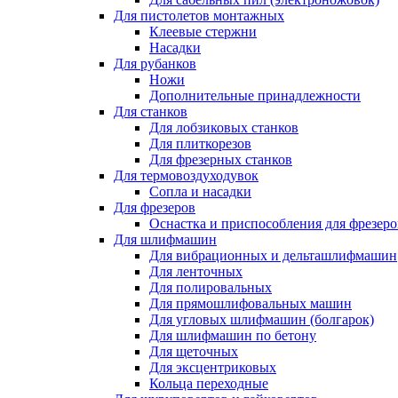
Для пистолетов монтажных
Клеевые стержни
Насадки
Для рубанков
Ножи
Дополнительные принадлежности
Для станков
Для лобзиковых станков
Для плиткорезов
Для фрезерных станков
Для термовоздуходувок
Сопла и насадки
Для фрезеров
Оснастка и приспособления для фрезеро
Для шлифмашин
Для вибрационных и дельташлифмашин
Для ленточных
Для полировальных
Для прямошлифовальных машин
Для угловых шлифмашин (болгарок)
Для шлифмашин по бетону
Для щеточных
Для эксцентриковых
Кольца переходные