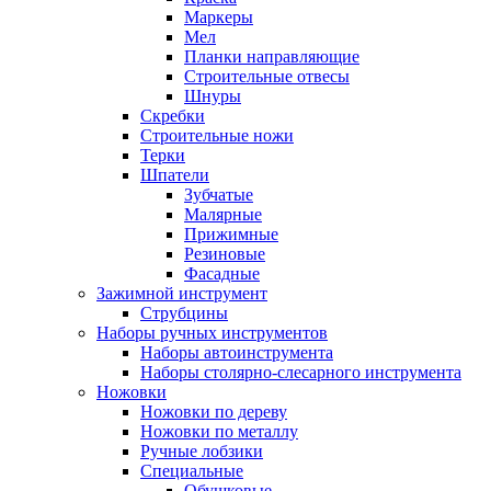
Маркеры
Мел
Планки направляющие
Строительные отвесы
Шнуры
Скребки
Строительные ножи
Терки
Шпатели
Зубчатые
Малярные
Прижимные
Резиновые
Фасадные
Зажимной инструмент
Струбцины
Наборы ручных инструментов
Наборы автоинструмента
Наборы столярно-слесарного инструмента
Ножовки
Ножовки по дереву
Ножовки по металлу
Ручные лобзики
Специальные
Обушковые