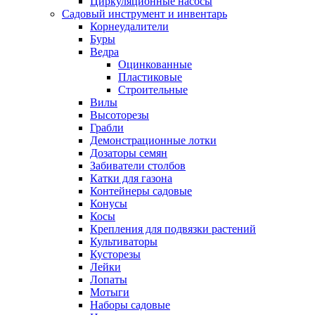
Циркуляционные насосы
Садовый инструмент и инвентарь
Корнеудалители
Буры
Ведра
Оцинкованные
Пластиковые
Строительные
Вилы
Высоторезы
Грабли
Демонстрационные лотки
Дозаторы семян
Забиватели столбов
Катки для газона
Контейнеры садовые
Конусы
Косы
Крепления для подвязки растений
Культиваторы
Кусторезы
Лейки
Лопаты
Мотыги
Наборы садовые