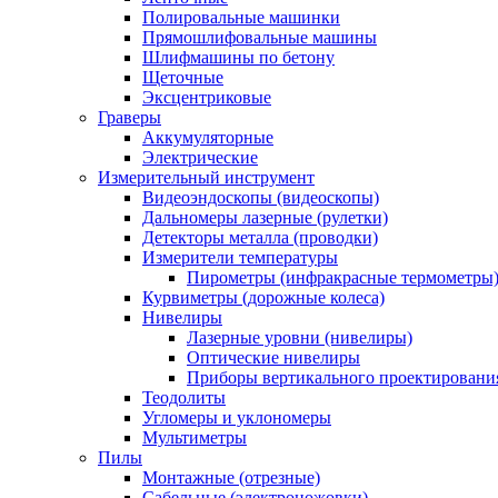
Полировальные машинки
Прямошлифовальные машины
Шлифмашины по бетону
Щеточные
Эксцентриковые
Граверы
Аккумуляторные
Электрические
Измерительный инструмент
Видеоэндоскопы (видеоскопы)
Дальномеры лазерные (рулетки)
Детекторы металла (проводки)
Измерители температуры
Пирометры (инфракрасные термометры
Курвиметры (дорожные колеса)
Нивелиры
Лазерные уровни (нивелиры)
Оптические нивелиры
Приборы вертикального проектировани
Теодолиты
Угломеры и уклономеры
Мультиметры
Пилы
Монтажные (отрезные)
Сабельные (электроножовки)