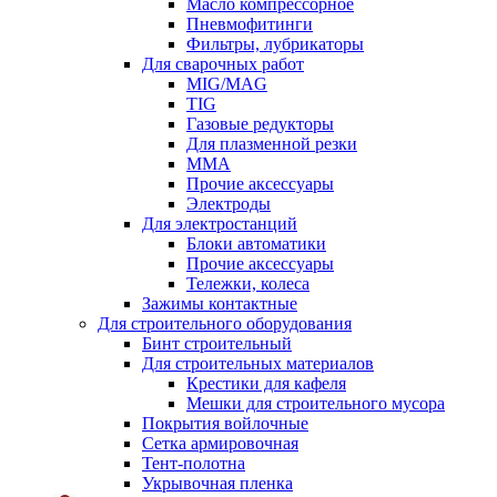
Масло компрессорное
Пневмофитинги
Фильтры, лубрикаторы
Для сварочных работ
MIG/MAG
TIG
Газовые редукторы
Для плазменной резки
ММА
Прочие аксессуары
Электроды
Для электростанций
Блоки автоматики
Прочие аксессуары
Тележки, колеса
Зажимы контактные
Для строительного оборудования
Бинт строительный
Для строительных материалов
Крестики для кафеля
Мешки для строительного мусора
Покрытия войлочные
Сетка армировочная
Тент-полотна
Укрывочная пленка