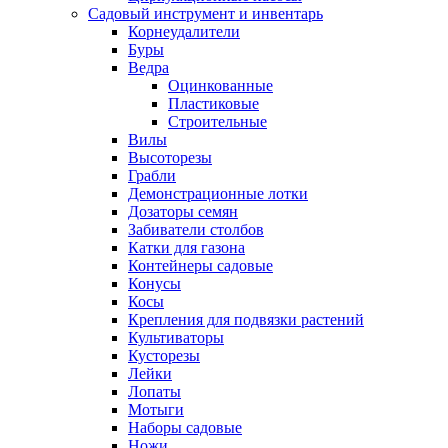
Садовый инструмент и инвентарь
Корнеудалители
Буры
Ведра
Оцинкованные
Пластиковые
Строительные
Вилы
Высоторезы
Грабли
Демонстрационные лотки
Дозаторы семян
Забиватели столбов
Катки для газона
Контейнеры садовые
Конусы
Косы
Крепления для подвязки растений
Культиваторы
Кусторезы
Лейки
Лопаты
Мотыги
Наборы садовые
Ножи