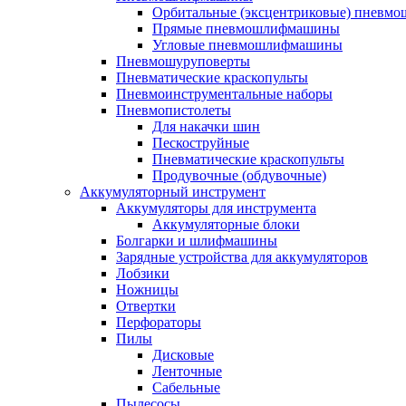
Орбитальные (эксцентриковые) пнев
Прямые пневмошлифмашины
Угловые пневмошлифмашины
Пневмошуруповерты
Пневматические краскопульты
Пневмоинструментальные наборы
Пневмопистолеты
Для накачки шин
Пескоструйные
Пневматические краскопульты
Продувочные (обдувочные)
Аккумуляторный инструмент
Аккумуляторы для инструмента
Аккумуляторные блоки
Болгарки и шлифмашины
Зарядные устройства для аккумуляторов
Лобзики
Ножницы
Отвертки
Перфораторы
Пилы
Дисковые
Ленточные
Сабельные
Пылесосы