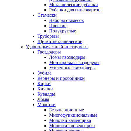
Металлические рубанки
Рубанки для гипсокартона
Стамески
Наборы стамесок
Плоские
Полукруглые
Труборезы
Щетки металлические
Ударно-рычажный инструмент
Гвоздодеры
Ломы-гвоздодеры
Монтировки-гвоздодеры
Усиленные гвоздодеры
Зубила
Кернеры и пробойники
Кирки
Киянки
Кувалды
Ломы
Молотки
Безынерционные
Многофункциональные
Молотки каменщика
Молотки кровельщика
Молотки-топоры