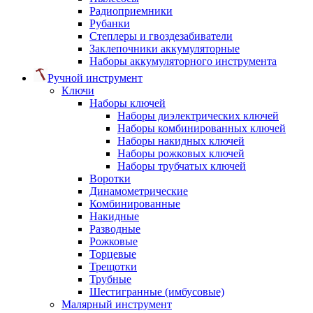
Радиоприемники
Рубанки
Степлеры и гвоздезабиватели
Заклепочники аккумуляторные
Наборы аккумуляторного инструмента
Ручной инструмент
Ключи
Наборы ключей
Наборы диэлектрических ключей
Наборы комбинированных ключей
Наборы накидных ключей
Наборы рожковых ключей
Наборы трубчатых ключей
Воротки
Динамометрические
Комбинированные
Накидные
Разводные
Рожковые
Торцевые
Трещотки
Трубные
Шестигранные (имбусовые)
Малярный инструмент