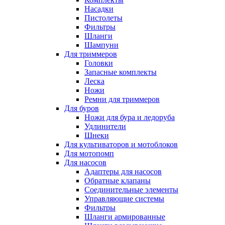
Насадки
Пистолеты
Фильтры
Шланги
Шампуни
Для триммеров
Головки
Запасные комплекты
Леска
Ножи
Ремни для триммеров
Для буров
Ножи для бура и ледоруба
Удлинители
Шнеки
Для культиваторов и мотоблоков
Для мотопомп
Для насосов
Адаптеры для насосов
Обратные клапаны
Соединительные элементы
Управляющие системы
Фильтры
Шланги армированные