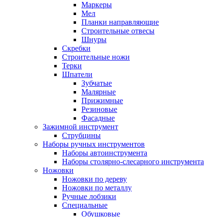
Маркеры
Мел
Планки направляющие
Строительные отвесы
Шнуры
Скребки
Строительные ножи
Терки
Шпатели
Зубчатые
Малярные
Прижимные
Резиновые
Фасадные
Зажимной инструмент
Струбцины
Наборы ручных инструментов
Наборы автоинструмента
Наборы столярно-слесарного инструмента
Ножовки
Ножовки по дереву
Ножовки по металлу
Ручные лобзики
Специальные
Обушковые