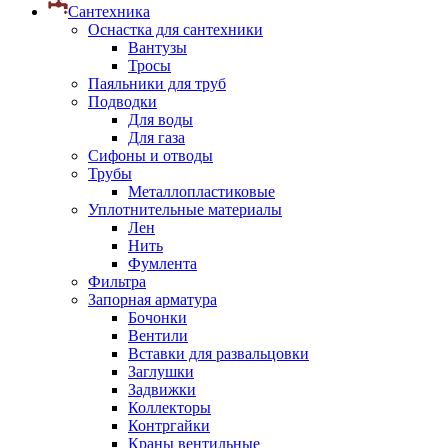
Сантехника
Оснастка для сантехники
Вантузы
Тросы
Паяльники для труб
Подводки
Для воды
Для газа
Сифоны и отводы
Трубы
Металлопластиковые
Уплотнительные материалы
Лен
Нить
Фумлента
Фильтра
Запорная арматура
Бочонки
Вентили
Вставки для развальцовки
Заглушки
Задвижки
Коллекторы
Контргайки
Краны вентильные