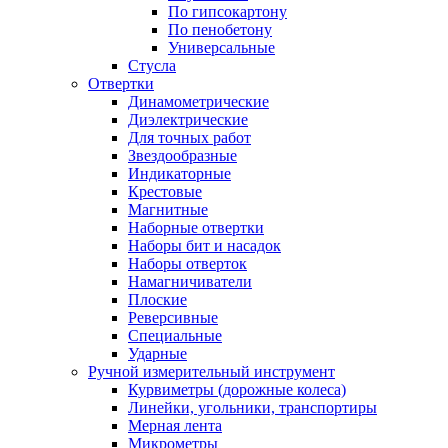
По гипсокартону
По пенобетону
Универсальные
Стусла
Отвертки
Динамометрические
Диэлектрические
Для точных работ
Звездообразные
Индикаторные
Крестовые
Магнитные
Наборные отвертки
Наборы бит и насадок
Наборы отверток
Намагничиватели
Плоские
Реверсивные
Специальные
Ударные
Ручной измерительный инструмент
Курвиметры (дорожные колеса)
Линейки, угольники, транспортиры
Мерная лента
Микрометры