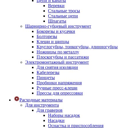
Цепи и канаты
Веревки
Стальные тросы
Стальные цепи
Шпагаты
Шарнирно-губцевый инструмент
Бокорезы и кусачки
Болторезы
Клещи и щипцы
Круглогубцы, тонкогубцы, длинногубцы
Ножницы по металлу
Плоскогубцы и пассатижи
Электромонтажный инструмент
Для снятия изоляции
Кабелерезы
Пинцеты
Пробники напряжения
Ручные пресс-клещи
Прессы для опрессовки
Расходные материалы
Для инструмента
Для граверов
Наборы насадок
Насадки
Оснастка и приспособления