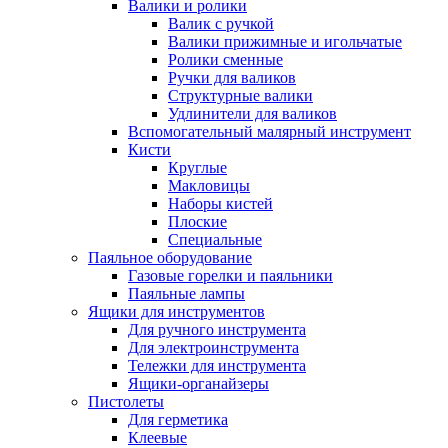
Валики и ролики
Валик с ручкой
Валики прижимные и игольчатые
Ролики сменные
Ручки для валиков
Структурные валики
Удлинители для валиков
Вспомогательный малярный инструмент
Кисти
Круглые
Макловицы
Наборы кистей
Плоские
Специальные
Паяльное оборудование
Газовые горелки и паяльники
Паяльные лампы
Ящики для инструментов
Для ручного инструмента
Для электроинструмента
Тележки для инструмента
Ящики-органайзеры
Пистолеты
Для герметика
Клеевые