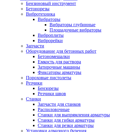
Бензиновый инструмент
Бетонорезы
Вибротехника
Вибраторы
Вибраторы глубинные
Площадочные вибраторы
Виброплиты
Виброрейки
Запчасти
Оборудование для бетонных работ
Бетономешалки
Емкость для раствора
Затирочные машины
Фиксаторы арматуры
Пороховые пистолеты
Резчики
Бензорезы
Резчики швов
Станки
Запчасти для станков
Распиловочные
Станки для выпрямления арматуры
Станки для гибки арматуры
Станки для резки арматуры
Установки алмазного бурения