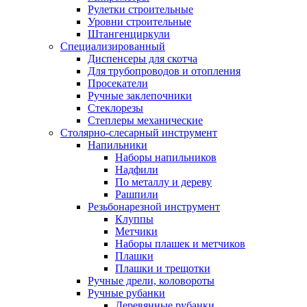
Рулетки строительные
Уровни строительные
Штангенциркули
Специализированный
Диспенсеры для скотча
Для трубопроводов и отопления
Просекатели
Ручные заклепочники
Стеклорезы
Степлеры механические
Столярно-слесарный инструмент
Напильники
Наборы напильников
Надфили
По металлу и дереву
Рашпили
Резьбонарезной инструмент
Клуппы
Метчики
Наборы плашек и метчиков
Плашки
Плашки и трещотки
Ручные дрели, коловороты
Ручные рубанки
Деревянные рубанки