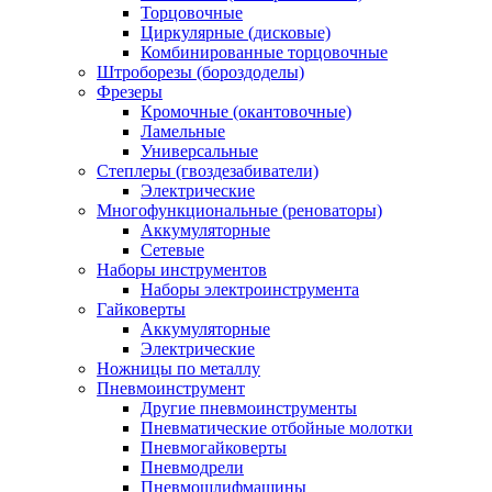
Торцовочные
Циркулярные (дисковые)
Комбинированные торцовочные
Штроборезы (бороздоделы)
Фрезеры
Кромочные (окантовочные)
Ламельные
Универсальные
Степлеры (гвоздезабиватели)
Электрические
Многофункциональные (реноваторы)
Аккумуляторные
Сетевые
Наборы инструментов
Наборы электроинструмента
Гайковерты
Аккумуляторные
Электрические
Ножницы по металлу
Пневмоинструмент
Другие пневмоинструменты
Пневматические отбойные молотки
Пневмогайковерты
Пневмодрели
Пневмошлифмашины