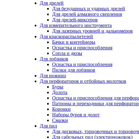
Для дрелей
Для безударных и ударных дрелей
Для дрелей алмазного сверления
Для дрелей-миксеров
Для измерительного инструмента
Для лазерных уровней и дальномеров
Для краскораспылителей
Бачки и контейнеры
Оснастка и приспособления
Сопла и дюзы
Для лобзиков
Оснастка и приспособления
Пилки для лобзиков
Для ножниц
Для перфораторов и отбойных молотков
Буры
Долота
Оснастка и приспособления для перфор
Патроны и переходники для перфоратор
Коронки
Наборы буров и долот
Смазки
Для пил
Для дисковых, торцовочных и торцово
Для сабельных пил (электроножовок)