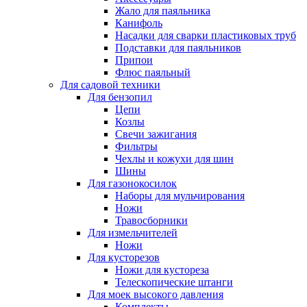
Жало для паяльника
Канифоль
Насадки для сварки пластиковых труб
Подставки для паяльников
Припои
Флюс паяльный
Для садовой техники
Для бензопил
Цепи
Козлы
Свечи зажигания
Фильтры
Чехлы и кожухи для шин
Шины
Для газонокосилок
Наборы для мульчирования
Ножи
Травосборники
Для измельчителей
Ножи
Для кусторезов
Ножи для кустореза
Телескопические штанги
Для моек высокого давления
Комплекты