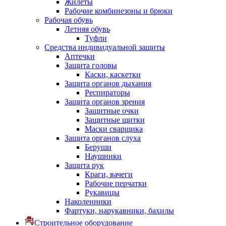
Жилеты
Рабочие комбинезоны и брюки
Рабочая обувь
Летняя обувь
Туфли
Средства индивидуальной защиты
Аптечки
Защита головы
Каски, каскетки
Защита органов дыхания
Респираторы
Защита органов зрения
Защитные очки
Защитные щитки
Маски сварщика
Защита органов слуха
Беруши
Наушники
Защита рук
Краги, вачеги
Рабочие перчатки
Рукавицы
Наколенники
Фартуки, нарукавники, бахилы
Строительное оборудование