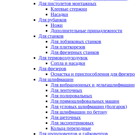
Для пистолетов монтажных
Клеевые стержни
Насадки
Для рубанков
Ножи
Дополнительные принадлежности
Для станков
Для лобзиковых станков
Для плиткорезов
Для фрезерных станков
Для термовоздуходувок
Сопла и насадки
Для фрезеров
Оснастка и приспособления для фрезеро
Для шлифмашин
Для вибрационных и дельташлифмашин
Для ленточных
Для полировальных
Для прямошлифовальных машин
Для угловых шлифмашин (болгарок)
Для шлифмашин по бетону
Для щеточных
Для эксцентриковых
Кольца переходные
Для шуруповертов и гайковертов