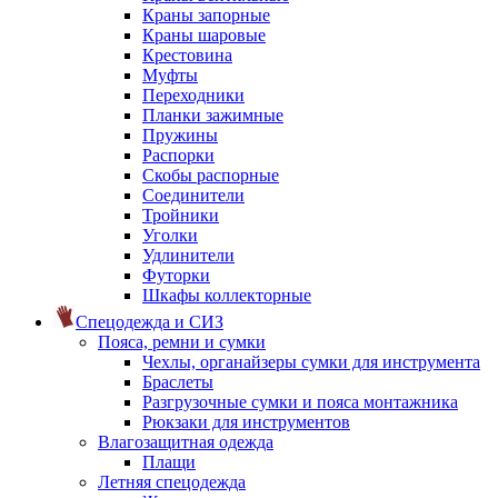
Краны запорные
Краны шаровые
Крестовина
Муфты
Переходники
Планки зажимные
Пружины
Распорки
Скобы распорные
Соединители
Тройники
Уголки
Удлинители
Футорки
Шкафы коллекторные
Спецодежда и СИЗ
Пояса, ремни и сумки
Чехлы, органайзеры сумки для инструмента
Браслеты
Разгрузочные сумки и пояса монтажника
Рюкзаки для инструментов
Влагозащитная одежда
Плащи
Летняя спецодежда