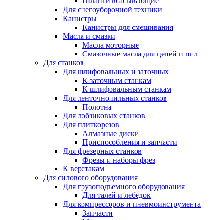
Шланги всасывающие
Для снегоуборочной техники
Канистры
Канистры для смешивания
Масла и смазки
Масла моторные
Смазочные масла для цепей и пил
Для станков
Для шлифовальных и заточных
К заточным станкам
К шлифовальным станкам
Для ленточнопильных станков
Полотна
Для лобзиковых станков
Для плиткорезов
Алмазные диски
Приспособления и запчасти
Для фрезерных станков
Фрезы и наборы фрез
К верстакам
Для силового оборудования
Для грузоподъемного оборудования
Для талей и лебедок
Для компрессоров и пневмоинструмента
Запчасти