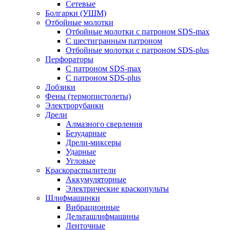
Сетевые
Болгарки (УШМ)
Отбойные молотки
Отбойные молотки с патроном SDS-max
С шестигранным патроном
Отбойные молотки с патроном SDS-plus
Перфораторы
С патроном SDS-max
С патроном SDS-plus
Лобзики
Фены (термопистолеты)
Электрорубанки
Дрели
Алмазного сверления
Безударные
Дрели-миксеры
Ударные
Угловые
Краскораспылители
Аккумуляторные
Электрические краскопульты
Шлифмашинки
Вибрационные
Дельташлифмашины
Ленточные