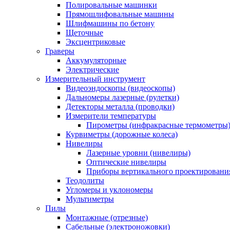
Полировальные машинки
Прямошлифовальные машины
Шлифмашины по бетону
Щеточные
Эксцентриковые
Граверы
Аккумуляторные
Электрические
Измерительный инструмент
Видеоэндоскопы (видеоскопы)
Дальномеры лазерные (рулетки)
Детекторы металла (проводки)
Измерители температуры
Пирометры (инфракрасные термометры
Курвиметры (дорожные колеса)
Нивелиры
Лазерные уровни (нивелиры)
Оптические нивелиры
Приборы вертикального проектировани
Теодолиты
Угломеры и уклономеры
Мультиметры
Пилы
Монтажные (отрезные)
Сабельные (электроножовки)