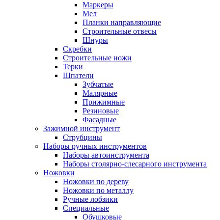
Маркеры
Мел
Планки направляющие
Строительные отвесы
Шнуры
Скребки
Строительные ножи
Терки
Шпатели
Зубчатые
Малярные
Прижимные
Резиновые
Фасадные
Зажимной инструмент
Струбцины
Наборы ручных инструментов
Наборы автоинструмента
Наборы столярно-слесарного инструмента
Ножовки
Ножовки по дереву
Ножовки по металлу
Ручные лобзики
Специальные
Обушковые