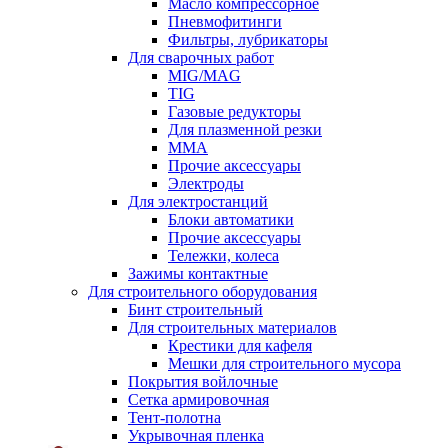
Масло компрессорное
Пневмофитинги
Фильтры, лубрикаторы
Для сварочных работ
MIG/MAG
TIG
Газовые редукторы
Для плазменной резки
ММА
Прочие аксессуары
Электроды
Для электростанций
Блоки автоматики
Прочие аксессуары
Тележки, колеса
Зажимы контактные
Для строительного оборудования
Бинт строительный
Для строительных материалов
Крестики для кафеля
Мешки для строительного мусора
Покрытия войлочные
Сетка армировочная
Тент-полотна
Укрывочная пленка