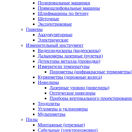
Полировальные машинки
Прямошлифовальные машины
Шлифмашины по бетону
Щеточные
Эксцентриковые
Граверы
Аккумуляторные
Электрические
Измерительный инструмент
Видеоэндоскопы (видеоскопы)
Дальномеры лазерные (рулетки)
Детекторы металла (проводки)
Измерители температуры
Пирометры (инфракрасные термометры
Курвиметры (дорожные колеса)
Нивелиры
Лазерные уровни (нивелиры)
Оптические нивелиры
Приборы вертикального проектировани
Теодолиты
Угломеры и уклономеры
Мультиметры
Пилы
Монтажные (отрезные)
Сабельные (электроножовки)