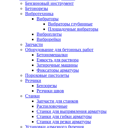
Бензиновый инструмент
Бетонорезы
Вибротехника
Вибраторы
Вибраторы глубинные
Площадочные вибраторы
Виброплиты
Виброрейки
Запчасти
Оборудование для бетонных работ
Бетономешалки
Емкость для раствора
Затирочные машины
Фиксаторы арматуры
Пороховые пистолеты
Резчики
Бензорезы
Резчики швов
Станки
Запчасти для станков
Распиловочные
Станки для выпрямления арматуры
Станки для гибки арматуры
Станки для резки арматуры
Установки алмазного бурения