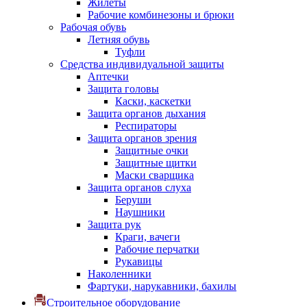
Жилеты
Рабочие комбинезоны и брюки
Рабочая обувь
Летняя обувь
Туфли
Средства индивидуальной защиты
Аптечки
Защита головы
Каски, каскетки
Защита органов дыхания
Респираторы
Защита органов зрения
Защитные очки
Защитные щитки
Маски сварщика
Защита органов слуха
Беруши
Наушники
Защита рук
Краги, вачеги
Рабочие перчатки
Рукавицы
Наколенники
Фартуки, нарукавники, бахилы
Строительное оборудование