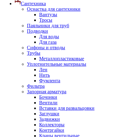
Сантехника
Оснастка для сантехники
Вантузы
Тросы
Паяльники для труб
Подводки
Для воды
Для газа
Сифоны и отводы
Трубы
Металлопластиковые
Уплотнительные материалы
Лен
Нить
Фумлента
Фильтра
Запорная арматура
Бочонки
Вентили
Вставки для развальцовки
Заглушки
Задвижки
Коллекторы
Контргайки
Краны вентильные