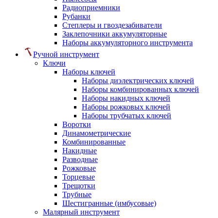
Радиоприемники
Рубанки
Степлеры и гвоздезабиватели
Заклепочники аккумуляторные
Наборы аккумуляторного инструмента
Ручной инструмент
Ключи
Наборы ключей
Наборы диэлектрических ключей
Наборы комбинированных ключей
Наборы накидных ключей
Наборы рожковых ключей
Наборы трубчатых ключей
Воротки
Динамометрические
Комбинированные
Накидные
Разводные
Рожковые
Торцевые
Трещотки
Трубные
Шестигранные (имбусовые)
Малярный инструмент