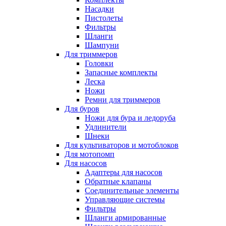
Насадки
Пистолеты
Фильтры
Шланги
Шампуни
Для триммеров
Головки
Запасные комплекты
Леска
Ножи
Ремни для триммеров
Для буров
Ножи для бура и ледоруба
Удлинители
Шнеки
Для культиваторов и мотоблоков
Для мотопомп
Для насосов
Адаптеры для насосов
Обратные клапаны
Соединительные элементы
Управляющие системы
Фильтры
Шланги армированные