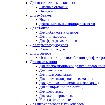
Для пистолетов монтажных
Клеевые стержни
Насадки
Для рубанков
Ножи
Дополнительные принадлежности
Для станков
Для лобзиковых станков
Для плиткорезов
Для фрезерных станков
Для термовоздуходувок
Сопла и насадки
Для фрезеров
Оснастка и приспособления для фрезеро
Для шлифмашин
Для вибрационных и дельташлифмашин
Для ленточных
Для полировальных
Для прямошлифовальных машин
Для угловых шлифмашин (болгарок)
Для шлифмашин по бетону
Для щеточных
Для эксцентриковых
Кольца переходные
Для шуруповертов и гайковертов