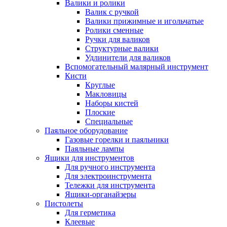
Валики и ролики
Валик с ручкой
Валики прижимные и игольчатые
Ролики сменные
Ручки для валиков
Структурные валики
Удлинители для валиков
Вспомогательный малярный инструмент
Кисти
Круглые
Макловицы
Наборы кистей
Плоские
Специальные
Паяльное оборудование
Газовые горелки и паяльники
Паяльные лампы
Ящики для инструментов
Для ручного инструмента
Для электроинструмента
Тележки для инструмента
Ящики-органайзеры
Пистолеты
Для герметика
Клеевые