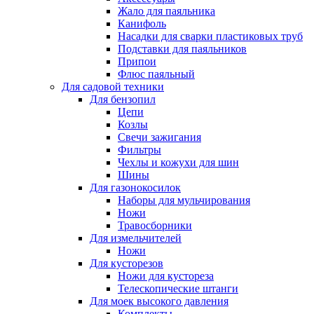
Жало для паяльника
Канифоль
Насадки для сварки пластиковых труб
Подставки для паяльников
Припои
Флюс паяльный
Для садовой техники
Для бензопил
Цепи
Козлы
Свечи зажигания
Фильтры
Чехлы и кожухи для шин
Шины
Для газонокосилок
Наборы для мульчирования
Ножи
Травосборники
Для измельчителей
Ножи
Для кусторезов
Ножи для кустореза
Телескопические штанги
Для моек высокого давления
Комплекты