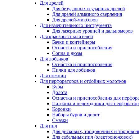
Для дрелей
Для безударных и ударных дрелей
Для дрелей алмазного сверления
Для дрелей-миксеров
Для измерительного инструмента
Для лазерных уровней и дальномеров
Для краскораспылителей
Бачки и контейнеры
Оснастка и приспособления
Сопла и дюзы
Для лобзиков
Оснастка и приспособления
Пилки для лобзиков
Для ножниц
Для перфораторов и отбойных молотков
Буры
Долота
Оснастка и приспособления для перфор
Патроны и переходники для перфоратор
Коронки
Наборы буров и долот
Смазки
Для пил
Для дисковых, торцовочных и торцово
Для сабельных пил (электроножовок)