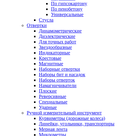
По гипсокартону
По пенобетону
Универсальные
Стусла
Отвертки
Динамометрические
Диэлектрические
Для точных работ
Звездообразные
Индикаторные
Крестовые
Магнитные
Наборные отвертки
Наборы бит и насадок
Наборы отверток
Намагничиватели
Плоские
Реверсивные
Специальные
Ударные
Ручной измерительный инструмент
Курвиметры (дорожные колеса)
Линейки, угольники, транспортиры
Мерная лента
Микрометры