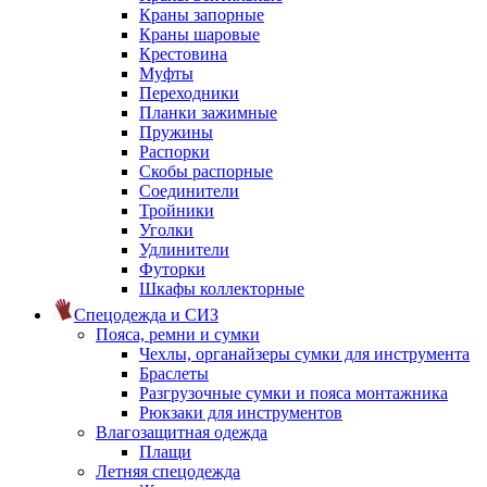
Краны запорные
Краны шаровые
Крестовина
Муфты
Переходники
Планки зажимные
Пружины
Распорки
Скобы распорные
Соединители
Тройники
Уголки
Удлинители
Футорки
Шкафы коллекторные
Спецодежда и СИЗ
Пояса, ремни и сумки
Чехлы, органайзеры сумки для инструмента
Браслеты
Разгрузочные сумки и пояса монтажника
Рюкзаки для инструментов
Влагозащитная одежда
Плащи
Летняя спецодежда