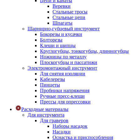
Цепи и канаты
Веревки
Стальные тросы
Стальные цепи
Шпагаты
Шарнирно-губцевый инструмент
Бокорезы и кусачки
Болторезы
Клещи и щипцы
Круглогубцы, тонкогубцы, длинногубцы
Ножницы по металлу
Плоскогубцы и пассатижи
Электромонтажный инструмент
Для снятия изоляции
Кабелерезы
Пинцеты
Пробники напряжения
Ручные пресс-клещи
Прессы для опрессовки
Расходные материалы
Для инструмента
Для граверов
Наборы насадок
Насадки
Оснастка и приспособления