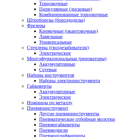
Торцовочные
Циркулярные (дисковые)
Комбинированные торцовочные
Штроборезы (бороздоделы)
Фрезеры
Кромочные (окантовочные)
Ламельные
Универсальные
Степлеры (гвоздезабиватели)
Электрические
Многофункциональные (реноваторы)
Аккумуляторные
Сетевые
Наборы инструментов
Наборы электроинструмента
Гайковерты
Аккумуляторные
Электрические
Ножницы по металлу
Пневмоинструмент
Другие пневмоинструменты
Пневматические отбойные молотки
Пневмогайковерты
Пневмодрели
Пневмошлифмашины