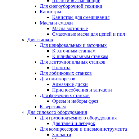
Шланги всасывающие
Для снегоуборочной техники
Канистры
Канистры для смешивания
Масла и смазки
Масла моторные
Смазочные масла для цепей и пил
Для станков
Для шлифовальных и заточных
К заточным станкам
К шлифовальным станкам
Для ленточнопильных станков
Полотна
Для лобзиковых станков
Для плиткорезов
Алмазные диски
Приспособления и запчасти
Для фрезерных станков
Фрезы и наборы фрез
К верстакам
Для силового оборудования
Для грузоподъемного оборудования
Для талей и лебедок
Для компрессоров и пневмоинструмента
Запчасти