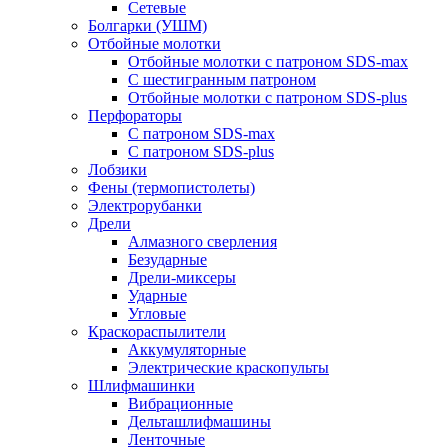
Сетевые
Болгарки (УШМ)
Отбойные молотки
Отбойные молотки с патроном SDS-max
С шестигранным патроном
Отбойные молотки с патроном SDS-plus
Перфораторы
С патроном SDS-max
С патроном SDS-plus
Лобзики
Фены (термопистолеты)
Электрорубанки
Дрели
Алмазного сверления
Безударные
Дрели-миксеры
Ударные
Угловые
Краскораспылители
Аккумуляторные
Электрические краскопульты
Шлифмашинки
Вибрационные
Дельташлифмашины
Ленточные