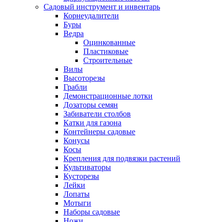
Садовый инструмент и инвентарь
Корнеудалители
Буры
Ведра
Оцинкованные
Пластиковые
Строительные
Вилы
Высоторезы
Грабли
Демонстрационные лотки
Дозаторы семян
Забиватели столбов
Катки для газона
Контейнеры садовые
Конусы
Косы
Крепления для подвязки растений
Культиваторы
Кусторезы
Лейки
Лопаты
Мотыги
Наборы садовые
Ножи