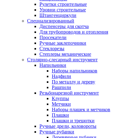
Рулетки строительные
Уровни строительные
Штангенциркули
Специализированный
Диспенсеры для скотча
Для трубопроводов и отопления
Просекатели
Ручные заклепочники
Стеклорезы
Степлеры механические
Столярно-слесарный инструмент
Напильники
Наборы напильников
Надфили
По металлу и дереву
Рашпили
Резьбонарезной инструмент
Клуппы
Метчики
Наборы плашек и метчиков
Плашки
Плашки и трещотки
Ручные дрели, коловороты
Ручные рубанки
Деревянные рубанки