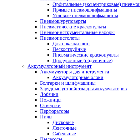
Орбитальные (эксцентриковые) пнев
Прямые пневмошлифмашины
Угловые пневмошлифмашины
Пневмошуруповерты
Пневматические краскопульты
Пневмоинструментальные наборы
Пневмопистолеты
Для накачки шин
Пескоструйные
Пневматические краскопульты
Продувочные (обдувочные)
Аккумуляторный инструмент
Аккумуляторы для инструмента
Аккумуляторные блоки
Болгарки и шлифмашины
Зарядные устройства для аккумуляторов
Лобзики
Ножницы
Отвертки
Перфораторы
Пилы
Дисковые
Ленточные
Сабельные
Пылесосы