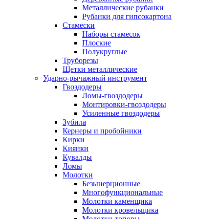
Металлические рубанки
Рубанки для гипсокартона
Стамески
Наборы стамесок
Плоские
Полукруглые
Труборезы
Щетки металлические
Ударно-рычажный инструмент
Гвоздодеры
Ломы-гвоздодеры
Монтировки-гвоздодеры
Усиленные гвоздодеры
Зубила
Кернеры и пробойники
Кирки
Киянки
Кувалды
Ломы
Молотки
Безынерционные
Многофункциональные
Молотки каменщика
Молотки кровельщика
Молотки-топоры