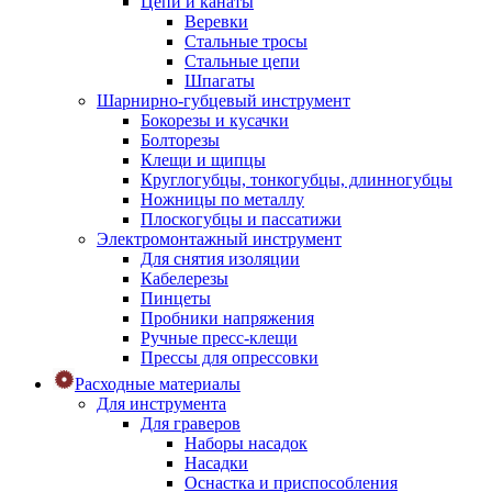
Цепи и канаты
Веревки
Стальные тросы
Стальные цепи
Шпагаты
Шарнирно-губцевый инструмент
Бокорезы и кусачки
Болторезы
Клещи и щипцы
Круглогубцы, тонкогубцы, длинногубцы
Ножницы по металлу
Плоскогубцы и пассатижи
Электромонтажный инструмент
Для снятия изоляции
Кабелерезы
Пинцеты
Пробники напряжения
Ручные пресс-клещи
Прессы для опрессовки
Расходные материалы
Для инструмента
Для граверов
Наборы насадок
Насадки
Оснастка и приспособления