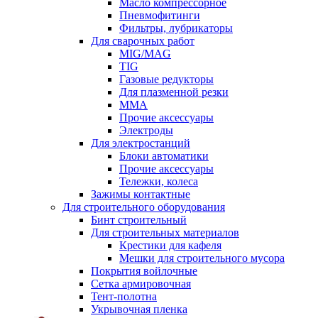
Масло компрессорное
Пневмофитинги
Фильтры, лубрикаторы
Для сварочных работ
MIG/MAG
TIG
Газовые редукторы
Для плазменной резки
ММА
Прочие аксессуары
Электроды
Для электростанций
Блоки автоматики
Прочие аксессуары
Тележки, колеса
Зажимы контактные
Для строительного оборудования
Бинт строительный
Для строительных материалов
Крестики для кафеля
Мешки для строительного мусора
Покрытия войлочные
Сетка армировочная
Тент-полотна
Укрывочная пленка