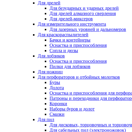
Для дрелей
Для безударных и ударных дрелей
Для дрелей алмазного сверления
Для дрелей-миксеров
Для измерительного инструмента
Для лазерных уровней и дальномеров
Для краскораспылителей
Бачки и контейнеры
Оснастка и приспособления
Сопла и дюзы
Для лобзиков
Оснастка и приспособления
Пилки для лобзиков
Для ножниц
Для перфораторов и отбойных молотков
Буры
Долота
Оснастка и приспособления для перфор
Патроны и переходники для перфоратор
Коронки
Наборы буров и долот
Смазки
Для пил
Для дисковых, торцовочных и торцово
Для сабельных пил (электроножовок)