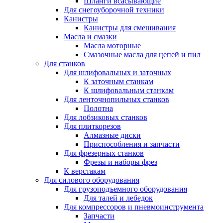
Шланги всасывающие
Для снегоуборочной техники
Канистры
Канистры для смешивания
Масла и смазки
Масла моторные
Смазочные масла для цепей и пил
Для станков
Для шлифовальных и заточных
К заточным станкам
К шлифовальным станкам
Для ленточнопильных станков
Полотна
Для лобзиковых станков
Для плиткорезов
Алмазные диски
Приспособления и запчасти
Для фрезерных станков
Фрезы и наборы фрез
К верстакам
Для силового оборудования
Для грузоподъемного оборудования
Для талей и лебедок
Для компрессоров и пневмоинструмента
Запчасти