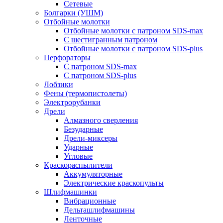
Сетевые
Болгарки (УШМ)
Отбойные молотки
Отбойные молотки с патроном SDS-max
С шестигранным патроном
Отбойные молотки с патроном SDS-plus
Перфораторы
С патроном SDS-max
С патроном SDS-plus
Лобзики
Фены (термопистолеты)
Электрорубанки
Дрели
Алмазного сверления
Безударные
Дрели-миксеры
Ударные
Угловые
Краскораспылители
Аккумуляторные
Электрические краскопульты
Шлифмашинки
Вибрационные
Дельташлифмашины
Ленточные