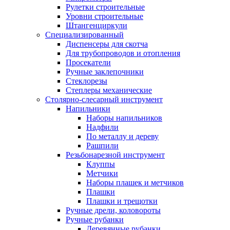
Рулетки строительные
Уровни строительные
Штангенциркули
Специализированный
Диспенсеры для скотча
Для трубопроводов и отопления
Просекатели
Ручные заклепочники
Стеклорезы
Степлеры механические
Столярно-слесарный инструмент
Напильники
Наборы напильников
Надфили
По металлу и дереву
Рашпили
Резьбонарезной инструмент
Клуппы
Метчики
Наборы плашек и метчиков
Плашки
Плашки и трещотки
Ручные дрели, коловороты
Ручные рубанки
Деревянные рубанки