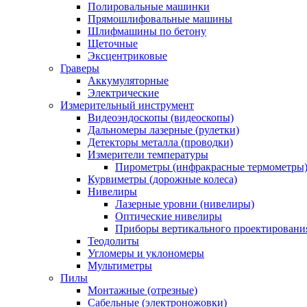
Полировальные машинки
Прямошлифовальные машины
Шлифмашины по бетону
Щеточные
Эксцентриковые
Граверы
Аккумуляторные
Электрические
Измерительный инструмент
Видеоэндоскопы (видеоскопы)
Дальномеры лазерные (рулетки)
Детекторы металла (проводки)
Измерители температуры
Пирометры (инфракрасные термометры
Курвиметры (дорожные колеса)
Нивелиры
Лазерные уровни (нивелиры)
Оптические нивелиры
Приборы вертикального проектировани
Теодолиты
Угломеры и уклономеры
Мультиметры
Пилы
Монтажные (отрезные)
Сабельные (электроножовки)