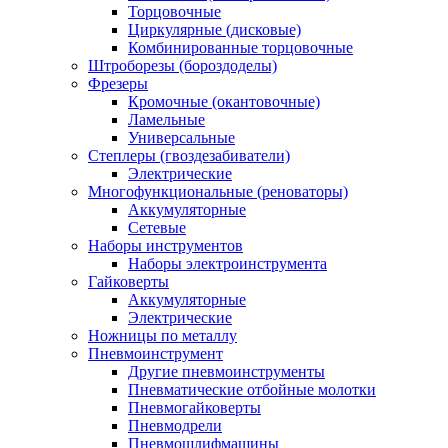
Торцовочные
Циркулярные (дисковые)
Комбинированные торцовочные
Штроборезы (бороздоделы)
Фрезеры
Кромочные (окантовочные)
Ламельные
Универсальные
Степлеры (гвоздезабиватели)
Электрические
Многофункциональные (реноваторы)
Аккумуляторные
Сетевые
Наборы инструментов
Наборы электроинструмента
Гайковерты
Аккумуляторные
Электрические
Ножницы по металлу
Пневмоинструмент
Другие пневмоинструменты
Пневматические отбойные молотки
Пневмогайковерты
Пневмодрели
Пневмошлифмашины