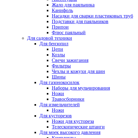
Жало для паяльника
Канифоль
Насадки для сварки пластиковых труб
Подставки для паяльников
Припои
Флюс паяльный
Для садовой техники
Для бензопил
Цепи
Козлы
Свечи зажигания
Фильтры
Чехлы и кожухи для шин
Шины
Для газонокосилок
Наборы для мульчирования
Ножи
Травосборники
Для измельчителей
Ножи
Для кусторезов
Ножи для кустореза
Телескопические штанги
Для моек высокого давления
Комплекты