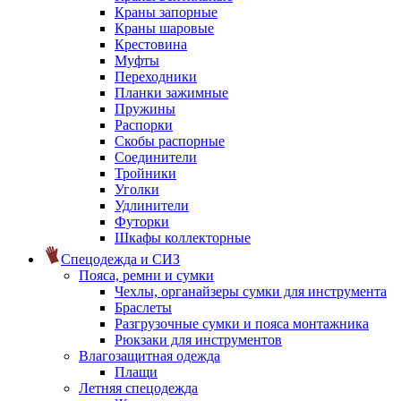
Краны запорные
Краны шаровые
Крестовина
Муфты
Переходники
Планки зажимные
Пружины
Распорки
Скобы распорные
Соединители
Тройники
Уголки
Удлинители
Футорки
Шкафы коллекторные
Спецодежда и СИЗ
Пояса, ремни и сумки
Чехлы, органайзеры сумки для инструмента
Браслеты
Разгрузочные сумки и пояса монтажника
Рюкзаки для инструментов
Влагозащитная одежда
Плащи
Летняя спецодежда