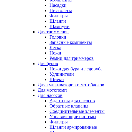
Насадки
Пистолеты
Фильтры
Шланги
Шампуни
Для триммеров
Головки
Запасные комплекты
Леска
Ножи
Ремни для триммеров
Для буров
Ножи для бура и ледоруба
Удлинители
Шнеки
Для культиваторов и мотоблоков
Для мотопомп
Для насосов
Адаптеры для насосов
Обратные клапаны
Соединительные элементы
Управляющие системы
Фильтры
Шланги армированные