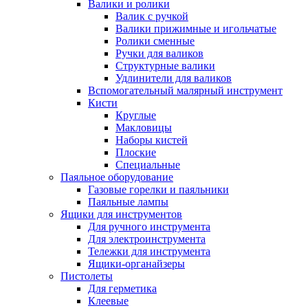
Валики и ролики
Валик с ручкой
Валики прижимные и игольчатые
Ролики сменные
Ручки для валиков
Структурные валики
Удлинители для валиков
Вспомогательный малярный инструмент
Кисти
Круглые
Макловицы
Наборы кистей
Плоские
Специальные
Паяльное оборудование
Газовые горелки и паяльники
Паяльные лампы
Ящики для инструментов
Для ручного инструмента
Для электроинструмента
Тележки для инструмента
Ящики-органайзеры
Пистолеты
Для герметика
Клеевые