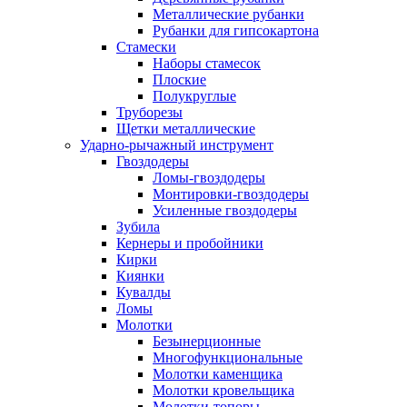
Металлические рубанки
Рубанки для гипсокартона
Стамески
Наборы стамесок
Плоские
Полукруглые
Труборезы
Щетки металлические
Ударно-рычажный инструмент
Гвоздодеры
Ломы-гвоздодеры
Монтировки-гвоздодеры
Усиленные гвоздодеры
Зубила
Кернеры и пробойники
Кирки
Киянки
Кувалды
Ломы
Молотки
Безынерционные
Многофункциональные
Молотки каменщика
Молотки кровельщика
Молотки-топоры