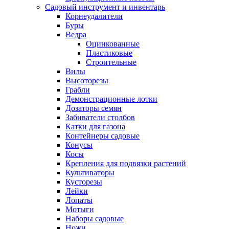
Садовый инструмент и инвентарь
Корнеудалители
Буры
Ведра
Оцинкованные
Пластиковые
Строительные
Вилы
Высоторезы
Грабли
Демонстрационные лотки
Дозаторы семян
Забиватели столбов
Катки для газона
Контейнеры садовые
Конусы
Косы
Крепления для подвязки растений
Культиваторы
Кусторезы
Лейки
Лопаты
Мотыги
Наборы садовые
Ножи