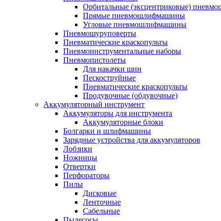
Орбитальные (эксцентриковые) пнев
Прямые пневмошлифмашины
Угловые пневмошлифмашины
Пневмошуруповерты
Пневматические краскопульты
Пневмоинструментальные наборы
Пневмопистолеты
Для накачки шин
Пескоструйные
Пневматические краскопульты
Продувочные (обдувочные)
Аккумуляторный инструмент
Аккумуляторы для инструмента
Аккумуляторные блоки
Болгарки и шлифмашины
Зарядные устройства для аккумуляторов
Лобзики
Ножницы
Отвертки
Перфораторы
Пилы
Дисковые
Ленточные
Сабельные
Пылесосы