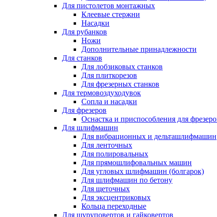
Для пистолетов монтажных
Клеевые стержни
Насадки
Для рубанков
Ножи
Дополнительные принадлежности
Для станков
Для лобзиковых станков
Для плиткорезов
Для фрезерных станков
Для термовоздуходувок
Сопла и насадки
Для фрезеров
Оснастка и приспособления для фрезеро
Для шлифмашин
Для вибрационных и дельташлифмашин
Для ленточных
Для полировальных
Для прямошлифовальных машин
Для угловых шлифмашин (болгарок)
Для шлифмашин по бетону
Для щеточных
Для эксцентриковых
Кольца переходные
Для шуруповертов и гайковертов