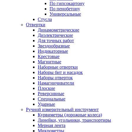
По гипсокартону
По пенобетону
Универсальные
Стусла
Отвертки
Динамометрические
Диэлектрические
Для точных работ
Звездообразные
Индикаторные
Крестовые
Магнитные
Наборные отвертки
Наборы бит и насадок
Наборы отверток
Намагничиватели
Плоские
Реверсивные
Специальные
Ударные
Ручной измерительный инструмент
Курвиметры (дорожные колеса)
Линейки, угольники, транспортиры
Мерная лента
Микрометры