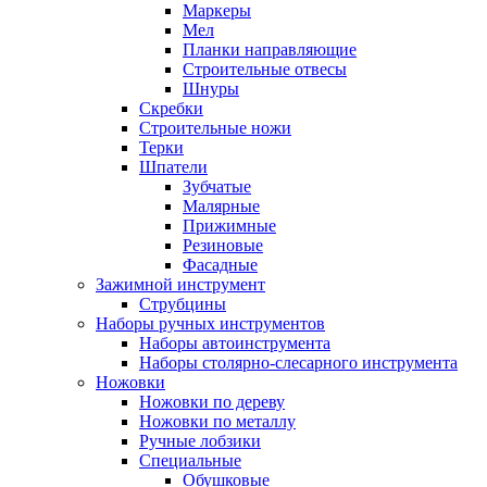
Маркеры
Мел
Планки направляющие
Строительные отвесы
Шнуры
Скребки
Строительные ножи
Терки
Шпатели
Зубчатые
Малярные
Прижимные
Резиновые
Фасадные
Зажимной инструмент
Струбцины
Наборы ручных инструментов
Наборы автоинструмента
Наборы столярно-слесарного инструмента
Ножовки
Ножовки по дереву
Ножовки по металлу
Ручные лобзики
Специальные
Обушковые