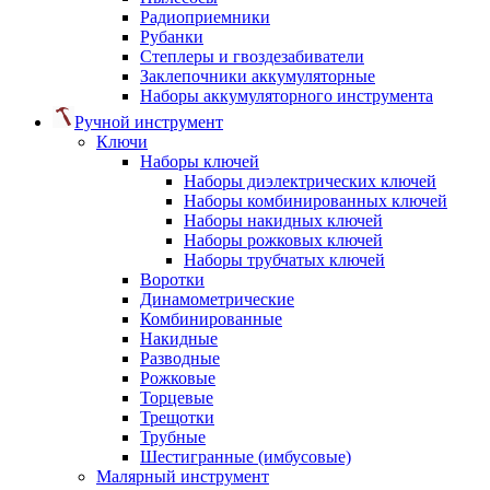
Радиоприемники
Рубанки
Степлеры и гвоздезабиватели
Заклепочники аккумуляторные
Наборы аккумуляторного инструмента
Ручной инструмент
Ключи
Наборы ключей
Наборы диэлектрических ключей
Наборы комбинированных ключей
Наборы накидных ключей
Наборы рожковых ключей
Наборы трубчатых ключей
Воротки
Динамометрические
Комбинированные
Накидные
Разводные
Рожковые
Торцевые
Трещотки
Трубные
Шестигранные (имбусовые)
Малярный инструмент