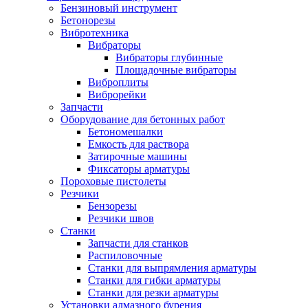
Бензиновый инструмент
Бетонорезы
Вибротехника
Вибраторы
Вибраторы глубинные
Площадочные вибраторы
Виброплиты
Виброрейки
Запчасти
Оборудование для бетонных работ
Бетономешалки
Емкость для раствора
Затирочные машины
Фиксаторы арматуры
Пороховые пистолеты
Резчики
Бензорезы
Резчики швов
Станки
Запчасти для станков
Распиловочные
Станки для выпрямления арматуры
Станки для гибки арматуры
Станки для резки арматуры
Установки алмазного бурения