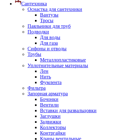
Сантехника
Оснастка для сантехники
Вантузы
Тросы
Паяльники для труб
Подводки
Для воды
Для газа
Сифоны и отводы
Трубы
Металлопластиковые
Уплотнительные материалы
Лен
Нить
Фумлента
Фильтра
Запорная арматура
Бочонки
Вентили
Вставки для развальцовки
Заглушки
Задвижки
Коллекторы
Контргайки
Краны вентильные