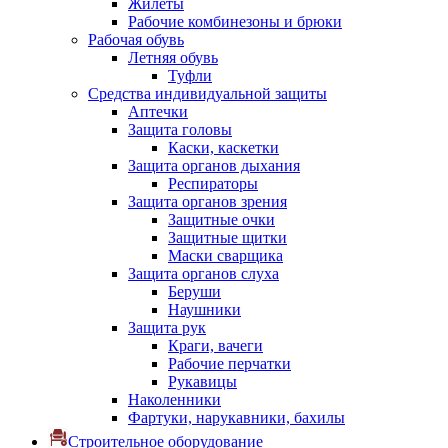
Жилеты
Рабочие комбинезоны и брюки
Рабочая обувь
Летняя обувь
Туфли
Средства индивидуальной защиты
Аптечки
Защита головы
Каски, каскетки
Защита органов дыхания
Респираторы
Защита органов зрения
Защитные очки
Защитные щитки
Маски сварщика
Защита органов слуха
Беруши
Наушники
Защита рук
Краги, вачеги
Рабочие перчатки
Рукавицы
Наколенники
Фартуки, нарукавники, бахилы
Строительное оборудование