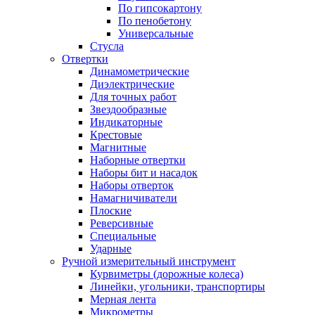
По гипсокартону
По пенобетону
Универсальные
Стусла
Отвертки
Динамометрические
Диэлектрические
Для точных работ
Звездообразные
Индикаторные
Крестовые
Магнитные
Наборные отвертки
Наборы бит и насадок
Наборы отверток
Намагничиватели
Плоские
Реверсивные
Специальные
Ударные
Ручной измерительный инструмент
Курвиметры (дорожные колеса)
Линейки, угольники, транспортиры
Мерная лента
Микрометры