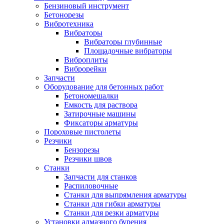
Бензиновый инструмент
Бетонорезы
Вибротехника
Вибраторы
Вибраторы глубинные
Площадочные вибраторы
Виброплиты
Виброрейки
Запчасти
Оборудование для бетонных работ
Бетономешалки
Емкость для раствора
Затирочные машины
Фиксаторы арматуры
Пороховые пистолеты
Резчики
Бензорезы
Резчики швов
Станки
Запчасти для станков
Распиловочные
Станки для выпрямления арматуры
Станки для гибки арматуры
Станки для резки арматуры
Установки алмазного бурения