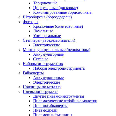
Торцовочные
Циркулярные (дисковые)
Комбинированные торцовочные
Штроборезы (бороздоделы)
Фрезеры
Кромочные (окантовочные)
Ламельные
Универсальные
Степлеры (гвоздезабиватели)
Электрические
Многофункциональные (реноваторы)
Аккумуляторные
Сетевые
Наборы инструментов
Наборы электроинструмента
Гайковерты
Аккумуляторные
Электрические
Ножницы по металлу
Пневмоинструмент
Другие пневмоинструменты
Пневматические отбойные молотки
Пневмогайковерты
Пневмодрели
Пневмошлифмашины