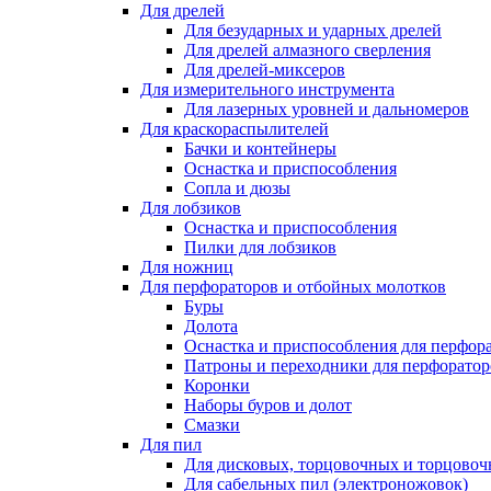
Для дрелей
Для безударных и ударных дрелей
Для дрелей алмазного сверления
Для дрелей-миксеров
Для измерительного инструмента
Для лазерных уровней и дальномеров
Для краскораспылителей
Бачки и контейнеры
Оснастка и приспособления
Сопла и дюзы
Для лобзиков
Оснастка и приспособления
Пилки для лобзиков
Для ножниц
Для перфораторов и отбойных молотков
Буры
Долота
Оснастка и приспособления для перфор
Патроны и переходники для перфоратор
Коронки
Наборы буров и долот
Смазки
Для пил
Для дисковых, торцовочных и торцово
Для сабельных пил (электроножовок)