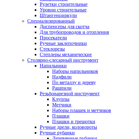
Рулетки строительные
Уровни строительные
Штангенциркули
Специализированный
Диспенсеры для скотча
Для трубопроводов и отопления
Просекатели
Ручные заклепочники
Стеклорезы
Степлеры механические
Столярно-слесарный инструмент
Напильники
Наборы напильников
Надфили
По металлу и дереву
Рашпили
Резьбонарезной инструмент
Клуппы
Метчики
Наборы плашек и метчиков
Плашки
Плашки и трещотки
Ручные дрели, коловороты
Ручные рубанки
Деревянные рубанки