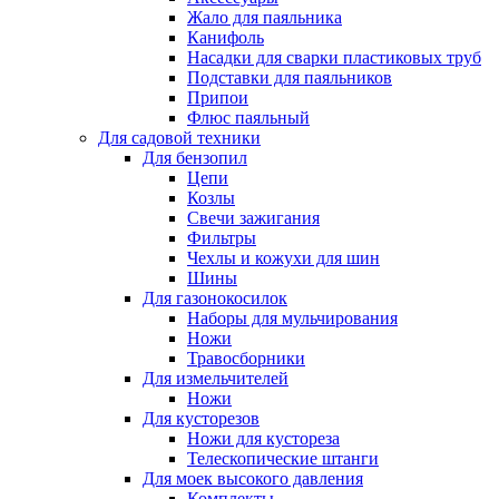
Жало для паяльника
Канифоль
Насадки для сварки пластиковых труб
Подставки для паяльников
Припои
Флюс паяльный
Для садовой техники
Для бензопил
Цепи
Козлы
Свечи зажигания
Фильтры
Чехлы и кожухи для шин
Шины
Для газонокосилок
Наборы для мульчирования
Ножи
Травосборники
Для измельчителей
Ножи
Для кусторезов
Ножи для кустореза
Телескопические штанги
Для моек высокого давления
Комплекты