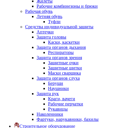
Жилеты
Рабочие комбинезоны и брюки
Рабочая обувь
Летняя обувь
Туфли
Средства индивидуальной защиты
Аптечки
Защита головы
Каски, каскетки
Защита органов дыхания
Респираторы
Защита органов зрения
Защитные очки
Защитные щитки
Маски сварщика
Защита органов слуха
Беруши
Наушники
Защита рук
Краги, вачеги
Рабочие перчатки
Рукавицы
Наколенники
Фартуки, нарукавники, бахилы
Строительное оборудование