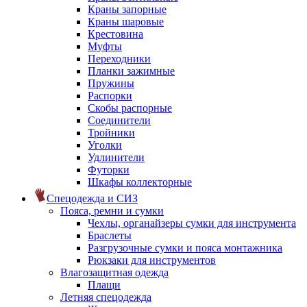
Краны запорные
Краны шаровые
Крестовина
Муфты
Переходники
Планки зажимные
Пружины
Распорки
Скобы распорные
Соединители
Тройники
Уголки
Удлинители
Футорки
Шкафы коллекторные
Спецодежда и СИЗ
Пояса, ремни и сумки
Чехлы, органайзеры сумки для инструмента
Браслеты
Разгрузочные сумки и пояса монтажника
Рюкзаки для инструментов
Влагозащитная одежда
Плащи
Летняя спецодежда