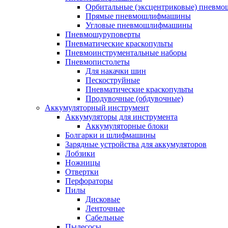
Орбитальные (эксцентриковые) пнев
Прямые пневмошлифмашины
Угловые пневмошлифмашины
Пневмошуруповерты
Пневматические краскопульты
Пневмоинструментальные наборы
Пневмопистолеты
Для накачки шин
Пескоструйные
Пневматические краскопульты
Продувочные (обдувочные)
Аккумуляторный инструмент
Аккумуляторы для инструмента
Аккумуляторные блоки
Болгарки и шлифмашины
Зарядные устройства для аккумуляторов
Лобзики
Ножницы
Отвертки
Перфораторы
Пилы
Дисковые
Ленточные
Сабельные
Пылесосы