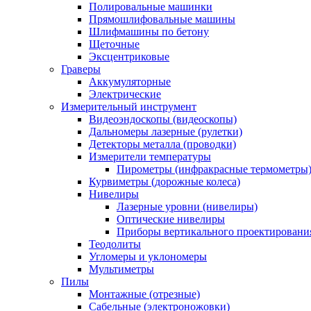
Полировальные машинки
Прямошлифовальные машины
Шлифмашины по бетону
Щеточные
Эксцентриковые
Граверы
Аккумуляторные
Электрические
Измерительный инструмент
Видеоэндоскопы (видеоскопы)
Дальномеры лазерные (рулетки)
Детекторы металла (проводки)
Измерители температуры
Пирометры (инфракрасные термометры
Курвиметры (дорожные колеса)
Нивелиры
Лазерные уровни (нивелиры)
Оптические нивелиры
Приборы вертикального проектировани
Теодолиты
Угломеры и уклономеры
Мультиметры
Пилы
Монтажные (отрезные)
Сабельные (электроножовки)