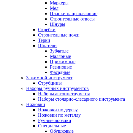
Маркеры
Мел
Планки направляющие
Строительные отвесы
Шнуры
Скребки
Строительные ножи
Терки
Шпатели
Зубчатые
Малярные
Прижимные
Резиновые
Фасадные
Зажимной инструмент
Струбцины
Наборы ручных инструментов
Наборы автоинструмента
Наборы столярно-слесарного инструмента
Ножовки
Ножовки по дереву
Ножовки по металлу
Ручные лобзики
Специальные
Обушковые