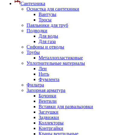
Сантехника
Оснастка для сантехники
Вантузы
Тросы
Паяльники для труб
Подводки
Для воды
Для газа
Сифоны и отводы
Трубы
Металлопластиковые
Уплотнительные материалы
Лен
Нить
Фумлента
Фильтра
Запорная арматура
Бочонки
Вентили
Вставки для развальцовки
Заглушки
Задвижки
Коллекторы
Контргайки
Краны вентильные