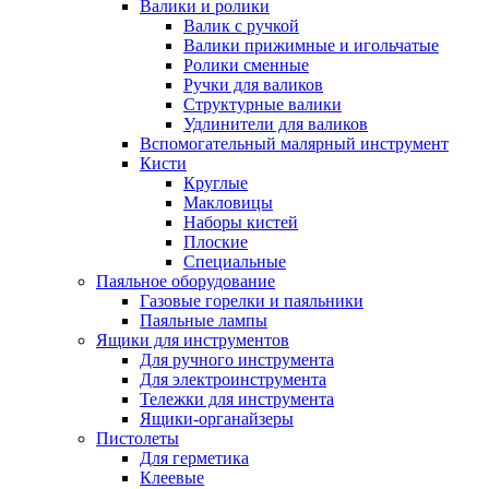
Валики и ролики
Валик с ручкой
Валики прижимные и игольчатые
Ролики сменные
Ручки для валиков
Структурные валики
Удлинители для валиков
Вспомогательный малярный инструмент
Кисти
Круглые
Макловицы
Наборы кистей
Плоские
Специальные
Паяльное оборудование
Газовые горелки и паяльники
Паяльные лампы
Ящики для инструментов
Для ручного инструмента
Для электроинструмента
Тележки для инструмента
Ящики-органайзеры
Пистолеты
Для герметика
Клеевые