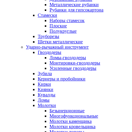
Металлические рубанки
Рубанки для гипсокартона
Стамески
Наборы стамесок
Плоские
Полукруглые
Труборезы
Щетки металлические
Ударно-рычажный инструмент
Гвоздодеры
Ломы-гвоздодеры
Монтировки-гвоздодеры
Усиленные гвоздодеры
Зубила
Кернеры и пробойники
Кирки
Киянки
Кувалды
Ломы
Молотки
Безынерционные
Многофункциональные
Молотки каменщика
Молотки кровельщика
Молотки-топоры