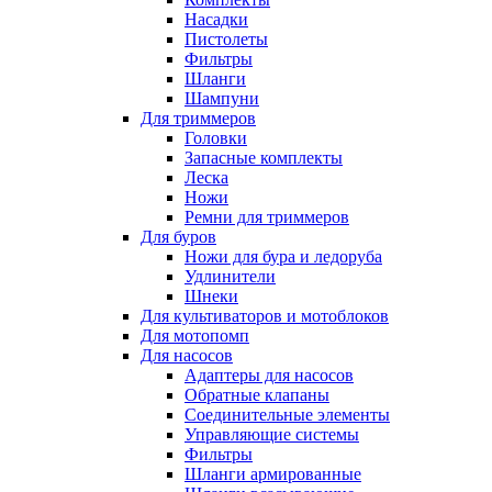
Насадки
Пистолеты
Фильтры
Шланги
Шампуни
Для триммеров
Головки
Запасные комплекты
Леска
Ножи
Ремни для триммеров
Для буров
Ножи для бура и ледоруба
Удлинители
Шнеки
Для культиваторов и мотоблоков
Для мотопомп
Для насосов
Адаптеры для насосов
Обратные клапаны
Соединительные элементы
Управляющие системы
Фильтры
Шланги армированные