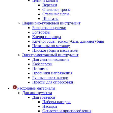
Цепи и канаты
Веревки
Стальные тросы
Стальные цепи
Шпагаты
Шарнирно-губцевый инструмент
Бокорезы и кусачки
Болторезы
Клещи и щипцы
Круглогубцы, тонкогубцы, длинногубцы
Ножницы по металлу
Плоскогубцы и пассатижи
Электромонтажный инструмент
Для снятия изоляции
Кабелерезы
Пинцеты
Пробники напряжения
Ручные пресс-клещи
Прессы для опрессовки
Расходные материалы
Для инструмента
Для граверов
Наборы насадок
Насадки
Оснастка и приспособления