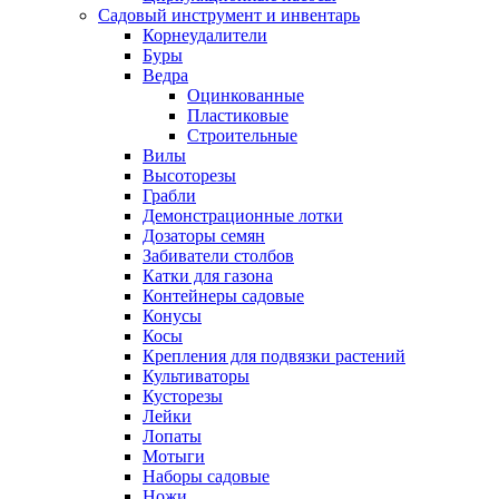
Садовый инструмент и инвентарь
Корнеудалители
Буры
Ведра
Оцинкованные
Пластиковые
Строительные
Вилы
Высоторезы
Грабли
Демонстрационные лотки
Дозаторы семян
Забиватели столбов
Катки для газона
Контейнеры садовые
Конусы
Косы
Крепления для подвязки растений
Культиваторы
Кусторезы
Лейки
Лопаты
Мотыги
Наборы садовые
Ножи