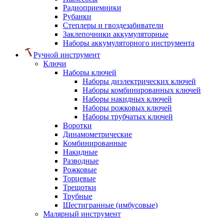
Радиоприемники
Рубанки
Степлеры и гвоздезабиватели
Заклепочники аккумуляторные
Наборы аккумуляторного инструмента
Ручной инструмент
Ключи
Наборы ключей
Наборы диэлектрических ключей
Наборы комбинированных ключей
Наборы накидных ключей
Наборы рожковых ключей
Наборы трубчатых ключей
Воротки
Динамометрические
Комбинированные
Накидные
Разводные
Рожковые
Торцевые
Трещотки
Трубные
Шестигранные (имбусовые)
Малярный инструмент