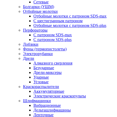
Сетевые
Болгарки (УШМ)
Отбойные молотки
Отбойные молотки с патроном SDS-max
С шестигранным патроном
Отбойные молотки с патроном SDS-plus
Перфораторы
С патроном SDS-max
С патроном SDS-plus
Лобзики
Фены (термопистолеты)
Электрорубанки
Дрели
Алмазного сверления
Безударные
Дрели-миксеры
Ударные
Угловые
Краскораспылители
Аккумуляторные
Электрические краскопульты
Шлифмашинки
Вибрационные
Дельташлифмашины
Ленточные