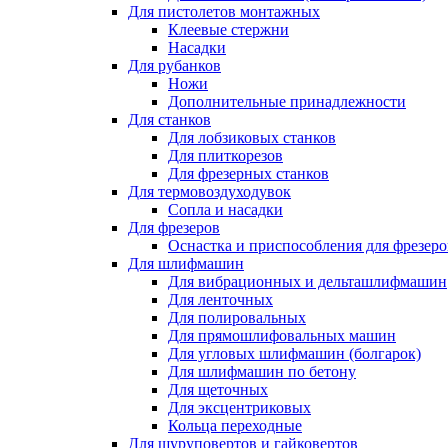
Для пистолетов монтажных
Клеевые стержни
Насадки
Для рубанков
Ножи
Дополнительные принадлежности
Для станков
Для лобзиковых станков
Для плиткорезов
Для фрезерных станков
Для термовоздуходувок
Сопла и насадки
Для фрезеров
Оснастка и приспособления для фрезеро
Для шлифмашин
Для вибрационных и дельташлифмашин
Для ленточных
Для полировальных
Для прямошлифовальных машин
Для угловых шлифмашин (болгарок)
Для шлифмашин по бетону
Для щеточных
Для эксцентриковых
Кольца переходные
Для шуруповертов и гайковертов