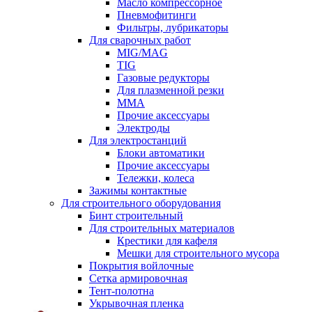
Масло компрессорное
Пневмофитинги
Фильтры, лубрикаторы
Для сварочных работ
MIG/MAG
TIG
Газовые редукторы
Для плазменной резки
ММА
Прочие аксессуары
Электроды
Для электростанций
Блоки автоматики
Прочие аксессуары
Тележки, колеса
Зажимы контактные
Для строительного оборудования
Бинт строительный
Для строительных материалов
Крестики для кафеля
Мешки для строительного мусора
Покрытия войлочные
Сетка армировочная
Тент-полотна
Укрывочная пленка