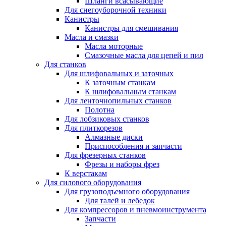
Шланги всасывающие
Для снегоуборочной техники
Канистры
Канистры для смешивания
Масла и смазки
Масла моторные
Смазочные масла для цепей и пил
Для станков
Для шлифовальных и заточных
К заточным станкам
К шлифовальным станкам
Для ленточнопильных станков
Полотна
Для лобзиковых станков
Для плиткорезов
Алмазные диски
Приспособления и запчасти
Для фрезерных станков
Фрезы и наборы фрез
К верстакам
Для силового оборудования
Для грузоподъемного оборудования
Для талей и лебедок
Для компрессоров и пневмоинструмента
Запчасти