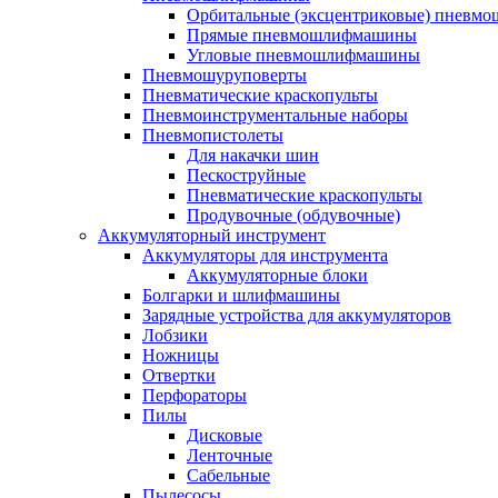
Орбитальные (эксцентриковые) пнев
Прямые пневмошлифмашины
Угловые пневмошлифмашины
Пневмошуруповерты
Пневматические краскопульты
Пневмоинструментальные наборы
Пневмопистолеты
Для накачки шин
Пескоструйные
Пневматические краскопульты
Продувочные (обдувочные)
Аккумуляторный инструмент
Аккумуляторы для инструмента
Аккумуляторные блоки
Болгарки и шлифмашины
Зарядные устройства для аккумуляторов
Лобзики
Ножницы
Отвертки
Перфораторы
Пилы
Дисковые
Ленточные
Сабельные
Пылесосы