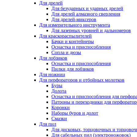
Для дрелей
Для безударных и ударных дрелей
Для дрелей алмазного сверления
Для дрелей-миксеров
Для измерительного инструмента
Для лазерных уровней и дальномеров
Для краскораспылителей
Бачки и контейнеры
Оснастка и приспособления
Сопла и дюзы
Для лобзиков
Оснастка и приспособления
Пилки для лобзиков
Для ножниц
Для перфораторов и отбойных молотков
Буры
Долота
Оснастка и приспособления для перфор
Патроны и переходники для перфоратор
Коронки
Наборы буров и долот
Смазки
Для пил
Для дисковых, торцовочных и торцово
Для сабельных пил (электроножовок)