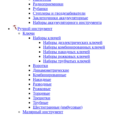
Радиоприемники
Рубанки
Степлеры и гвоздезабиватели
Заклепочники аккумуляторные
Наборы аккумуляторного инструмента
Ручной инструмент
Ключи
Наборы ключей
Наборы диэлектрических ключей
Наборы комбинированных ключей
Наборы накидных ключей
Наборы рожковых ключей
Наборы трубчатых ключей
Воротки
Динамометрические
Комбинированные
Накидные
Разводные
Рожковые
Торцевые
Трещотки
Трубные
Шестигранные (имбусовые)
Малярный инструмент