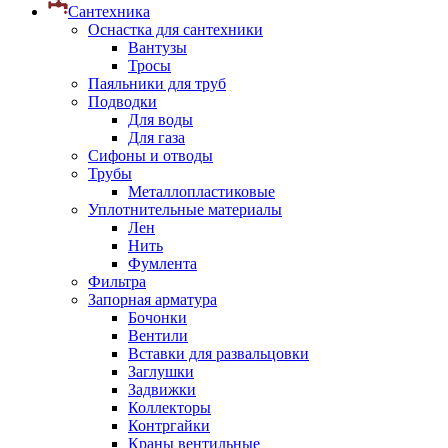
Сантехника
Оснастка для сантехники
Вантузы
Тросы
Паяльники для труб
Подводки
Для воды
Для газа
Сифоны и отводы
Трубы
Металлопластиковые
Уплотнительные материалы
Лен
Нить
Фумлента
Фильтра
Запорная арматура
Бочонки
Вентили
Вставки для развальцовки
Заглушки
Задвижки
Коллекторы
Контргайки
Краны вентильные