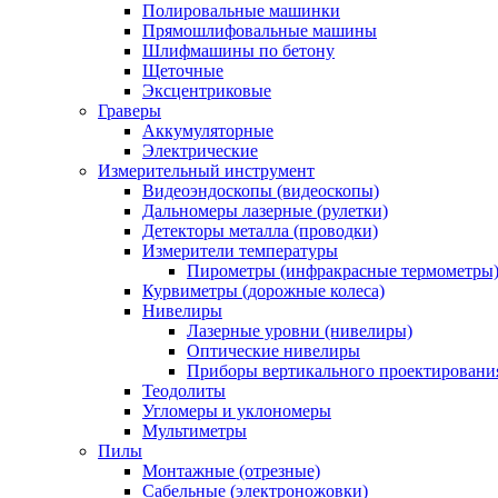
Полировальные машинки
Прямошлифовальные машины
Шлифмашины по бетону
Щеточные
Эксцентриковые
Граверы
Аккумуляторные
Электрические
Измерительный инструмент
Видеоэндоскопы (видеоскопы)
Дальномеры лазерные (рулетки)
Детекторы металла (проводки)
Измерители температуры
Пирометры (инфракрасные термометры
Курвиметры (дорожные колеса)
Нивелиры
Лазерные уровни (нивелиры)
Оптические нивелиры
Приборы вертикального проектировани
Теодолиты
Угломеры и уклономеры
Мультиметры
Пилы
Монтажные (отрезные)
Сабельные (электроножовки)