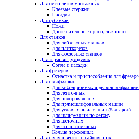
Для пистолетов монтажных
Клеевые стержни
Насадки
Для рубанков
Ножи
Дополнительные принадлежности
Для станков
Для лобзиковых станков
Для плиткорезов
Для фрезерных станков
Для термовоздуходувок
Сопла и насадки
Для фрезеров
Оснастка и приспособления для фрезеро
Для шлифмашин
Для вибрационных и дельташлифмашин
Для ленточных
Для полировальных
Для прямошлифовальных машин
Для угловых шлифмашин (болгарок)
Для шлифмашин по бетону
Для щеточных
Для эксцентриковых
Кольца переходные
Для шуруповертов и гайковертов