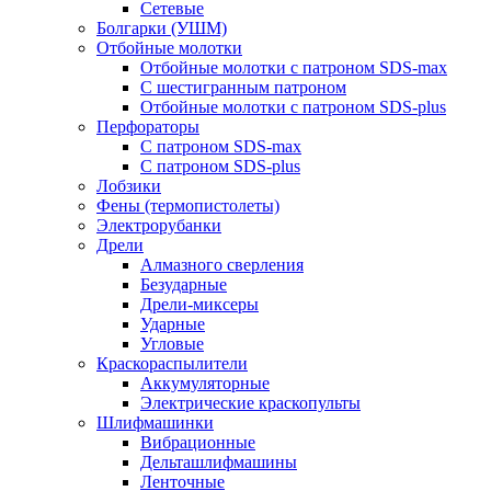
Сетевые
Болгарки (УШМ)
Отбойные молотки
Отбойные молотки с патроном SDS-max
С шестигранным патроном
Отбойные молотки с патроном SDS-plus
Перфораторы
С патроном SDS-max
С патроном SDS-plus
Лобзики
Фены (термопистолеты)
Электрорубанки
Дрели
Алмазного сверления
Безударные
Дрели-миксеры
Ударные
Угловые
Краскораспылители
Аккумуляторные
Электрические краскопульты
Шлифмашинки
Вибрационные
Дельташлифмашины
Ленточные