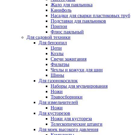
Жало для паяльника
Канифоль
Насадки для сварки пластиковых труб
Подставки для паяльников
Припои
Флюс паяльный
Для садовой техники
Для бензопил
Цепи
Козлы
Свечи зажигания
Фильтры
Чехлы и кожухи для шин
Шины
Для газонокосилок
Наборы для мульчирования
Ножи
Травосборники
Для измельчителей
Ножи
Для кусторезов
Ножи для кустореза
Телескопические штанги
Для моек высокого давления
Комплекты