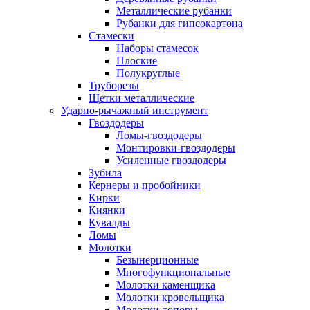
Металлические рубанки
Рубанки для гипсокартона
Стамески
Наборы стамесок
Плоские
Полукруглые
Труборезы
Щетки металлические
Ударно-рычажный инструмент
Гвоздодеры
Ломы-гвоздодеры
Монтировки-гвоздодеры
Усиленные гвоздодеры
Зубила
Кернеры и пробойники
Кирки
Киянки
Кувалды
Ломы
Молотки
Безынерционные
Многофункциональные
Молотки каменщика
Молотки кровельщика
Молотки-топоры