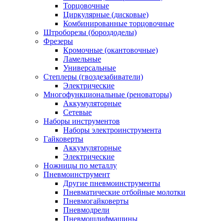
Торцовочные
Циркулярные (дисковые)
Комбинированные торцовочные
Штроборезы (бороздоделы)
Фрезеры
Кромочные (окантовочные)
Ламельные
Универсальные
Степлеры (гвоздезабиватели)
Электрические
Многофункциональные (реноваторы)
Аккумуляторные
Сетевые
Наборы инструментов
Наборы электроинструмента
Гайковерты
Аккумуляторные
Электрические
Ножницы по металлу
Пневмоинструмент
Другие пневмоинструменты
Пневматические отбойные молотки
Пневмогайковерты
Пневмодрели
Пневмошлифмашины