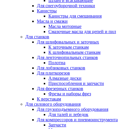
Шланги всасывающие
Для снегоуборочной техники
Канистры
Канистры для смешивания
Масла и смазки
Масла моторные
Смазочные масла для цепей и пил
Для станков
Для шлифовальных и заточных
К заточным станкам
К шлифовальным станкам
Для ленточнопильных станков
Полотна
Для лобзиковых станков
Для плиткорезов
Алмазные диски
Приспособления и запчасти
Для фрезерных станков
Фрезы и наборы фрез
К верстакам
Для силового оборудования
Для грузоподъемного оборудования
Для талей и лебедок
Для компрессоров и пневмоинструмента
Запчасти