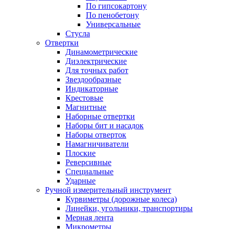
По гипсокартону
По пенобетону
Универсальные
Стусла
Отвертки
Динамометрические
Диэлектрические
Для точных работ
Звездообразные
Индикаторные
Крестовые
Магнитные
Наборные отвертки
Наборы бит и насадок
Наборы отверток
Намагничиватели
Плоские
Реверсивные
Специальные
Ударные
Ручной измерительный инструмент
Курвиметры (дорожные колеса)
Линейки, угольники, транспортиры
Мерная лента
Микрометры