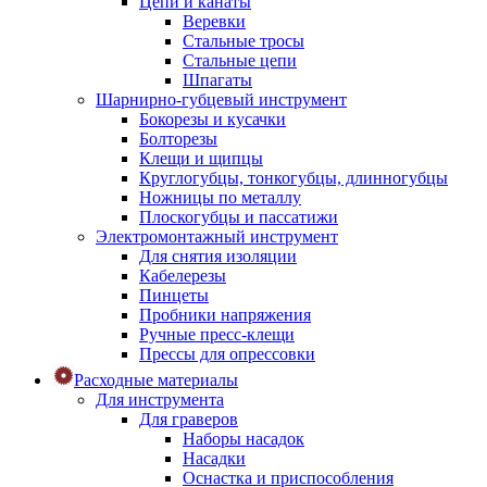
Цепи и канаты
Веревки
Стальные тросы
Стальные цепи
Шпагаты
Шарнирно-губцевый инструмент
Бокорезы и кусачки
Болторезы
Клещи и щипцы
Круглогубцы, тонкогубцы, длинногубцы
Ножницы по металлу
Плоскогубцы и пассатижи
Электромонтажный инструмент
Для снятия изоляции
Кабелерезы
Пинцеты
Пробники напряжения
Ручные пресс-клещи
Прессы для опрессовки
Расходные материалы
Для инструмента
Для граверов
Наборы насадок
Насадки
Оснастка и приспособления