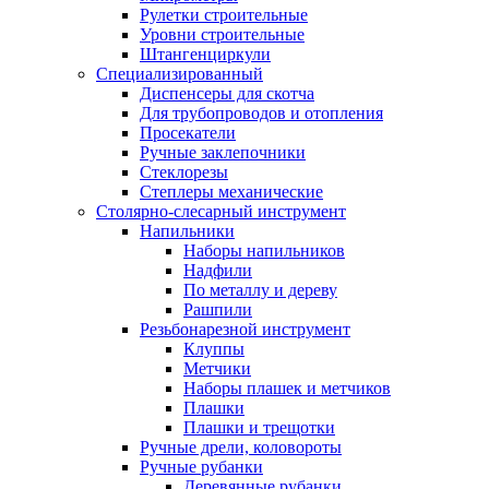
Рулетки строительные
Уровни строительные
Штангенциркули
Специализированный
Диспенсеры для скотча
Для трубопроводов и отопления
Просекатели
Ручные заклепочники
Стеклорезы
Степлеры механические
Столярно-слесарный инструмент
Напильники
Наборы напильников
Надфили
По металлу и дереву
Рашпили
Резьбонарезной инструмент
Клуппы
Метчики
Наборы плашек и метчиков
Плашки
Плашки и трещотки
Ручные дрели, коловороты
Ручные рубанки
Деревянные рубанки