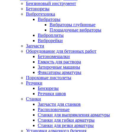
Бензиновый инструмент
Бетонорезы
Вибротехника
Вибраторы
Вибраторы глубинные
Площадочные вибраторы
Виброплиты
Виброрейки
Запчасти
Оборудование для бетонных работ
Бетономешалки
Емкость для раствора
Затирочные машины
Фиксаторы арматуры
Пороховые пистолеты
Резчики
Бензорезы
Резчики швов
Станки
Запчасти для станков
Распиловочные
Станки для выпрямления арматуры
Станки для гибки арматуры
Станки для резки арматуры
Установки алмазного бурения