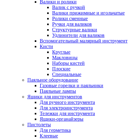
Валики и ролики
Валик с ручкой
Валики прижимные и игольчатые
Ролики сменные
Ручки для валиков
Структурные валики
Удлинители для валиков
Вспомогательный малярный инструмент
Кисти
Круглые
Макловицы
Наборы кистей
Плоские
Специальные
Паяльное оборудование
Газовые горелки и паяльники
Паяльные лампы
Ящики для инструментов
Для ручного инструмента
Для электроинструмента
Тележки для инструмента
Ящики-органайзеры
Пистолеты
Для герметика
Клеевые