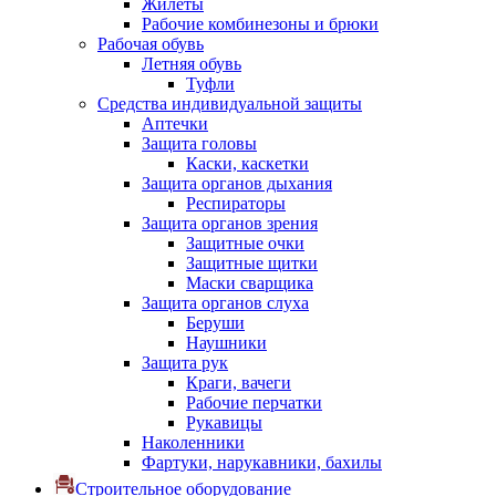
Жилеты
Рабочие комбинезоны и брюки
Рабочая обувь
Летняя обувь
Туфли
Средства индивидуальной защиты
Аптечки
Защита головы
Каски, каскетки
Защита органов дыхания
Респираторы
Защита органов зрения
Защитные очки
Защитные щитки
Маски сварщика
Защита органов слуха
Беруши
Наушники
Защита рук
Краги, вачеги
Рабочие перчатки
Рукавицы
Наколенники
Фартуки, нарукавники, бахилы
Строительное оборудование