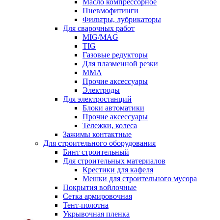
Масло компрессорное
Пневмофитинги
Фильтры, лубрикаторы
Для сварочных работ
MIG/MAG
TIG
Газовые редукторы
Для плазменной резки
ММА
Прочие аксессуары
Электроды
Для электростанций
Блоки автоматики
Прочие аксессуары
Тележки, колеса
Зажимы контактные
Для строительного оборудования
Бинт строительный
Для строительных материалов
Крестики для кафеля
Мешки для строительного мусора
Покрытия войлочные
Сетка армировочная
Тент-полотна
Укрывочная пленка