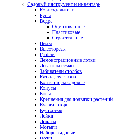
Садовый инструмент и инвентарь
Корнеудалители
Буры
Ведра
Оцинкованные
Пластиковые
Строительные
Вилы
Высоторезы
Грабли
Демонстрационные лотки
Дозаторы семян
Забиватели столбов
Катки для газона
Контейнеры садовые
Конусы
Косы
Крепления для подвязки растений
Культиваторы
Кусторезы
Лейки
Лопаты
Мотыги
Наборы садовые
Ножи