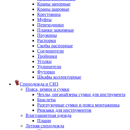
Краны запорные
Краны шаровые
Крестовина
Муфты
Переходники
Планки зажимные
Пружины
Распорки
Скобы распорные
Соединители
Тройники
Уголки
Удлинители
Футорки
Шкафы коллекторные
Спецодежда и СИЗ
Пояса, ремни и сумки
Чехлы, органайзеры сумки для инструмента
Браслеты
Разгрузочные сумки и пояса монтажника
Рюкзаки для инструментов
Влагозащитная одежда
Плащи
Летняя спецодежда