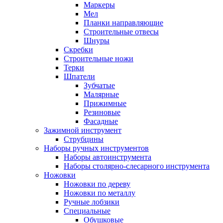
Маркеры
Мел
Планки направляющие
Строительные отвесы
Шнуры
Скребки
Строительные ножи
Терки
Шпатели
Зубчатые
Малярные
Прижимные
Резиновые
Фасадные
Зажимной инструмент
Струбцины
Наборы ручных инструментов
Наборы автоинструмента
Наборы столярно-слесарного инструмента
Ножовки
Ножовки по дереву
Ножовки по металлу
Ручные лобзики
Специальные
Обушковые