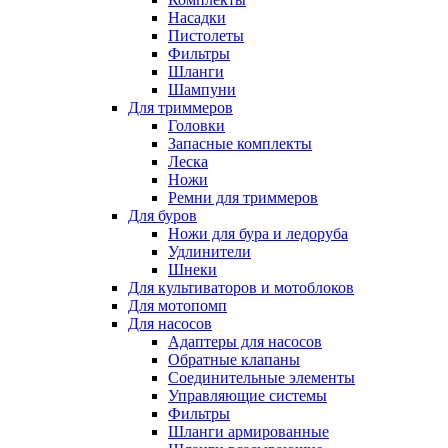
Насадки
Пистолеты
Фильтры
Шланги
Шампуни
Для триммеров
Головки
Запасные комплекты
Леска
Ножи
Ремни для триммеров
Для буров
Ножи для бура и ледоруба
Удлинители
Шнеки
Для культиваторов и мотоблоков
Для мотопомп
Для насосов
Адаптеры для насосов
Обратные клапаны
Соединительные элементы
Управляющие системы
Фильтры
Шланги армированные