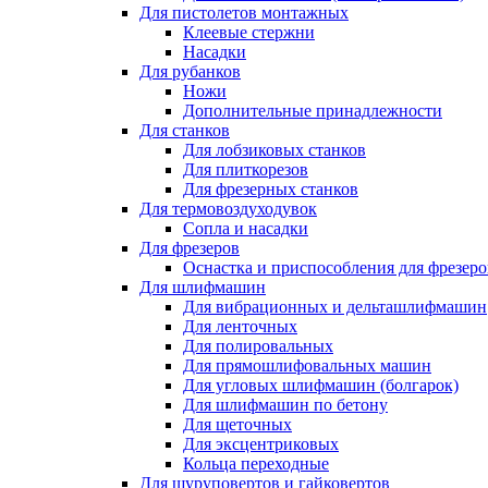
Для пистолетов монтажных
Клеевые стержни
Насадки
Для рубанков
Ножи
Дополнительные принадлежности
Для станков
Для лобзиковых станков
Для плиткорезов
Для фрезерных станков
Для термовоздуходувок
Сопла и насадки
Для фрезеров
Оснастка и приспособления для фрезеро
Для шлифмашин
Для вибрационных и дельташлифмашин
Для ленточных
Для полировальных
Для прямошлифовальных машин
Для угловых шлифмашин (болгарок)
Для шлифмашин по бетону
Для щеточных
Для эксцентриковых
Кольца переходные
Для шуруповертов и гайковертов