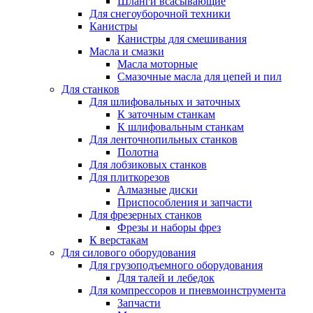
Шланги всасывающие
Для снегоуборочной техники
Канистры
Канистры для смешивания
Масла и смазки
Масла моторные
Смазочные масла для цепей и пил
Для станков
Для шлифовальных и заточных
К заточным станкам
К шлифовальным станкам
Для ленточнопильных станков
Полотна
Для лобзиковых станков
Для плиткорезов
Алмазные диски
Приспособления и запчасти
Для фрезерных станков
Фрезы и наборы фрез
К верстакам
Для силового оборудования
Для грузоподъемного оборудования
Для талей и лебедок
Для компрессоров и пневмоинструмента
Запчасти