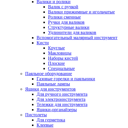
Валики и ролики
Валик с ручкой
Валики прижимные и игольчатые
Ролики сменные
Ручки для валиков
Структурные валики
Удлинители для валиков
Вспомогательный малярный инструмент
Кисти
Круглые
Макловицы
Наборы кистей
Плоские
Специальные
Паяльное оборудование
Газовые горелки и паяльники
Паяльные лампы
Ящики для инструментов
Для ручного инструмента
Для электроинструмента
Тележки для инструмента
Ящики-органайзеры
Пистолеты
Для герметика
Клеевые