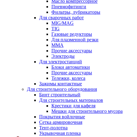
Масло компрессорное
Пневмофитинги
Фильтры, лубрикаторы
Для сварочных работ
MIG/MAG
TIG
Газовые редукторы
Для плазменной резки
ММА
Прочие аксессуары
Электроды
Для электростанций
Блоки автоматики
Прочие аксессуары
Тележки, колеса
Зажимы контактные
Для строительного оборудования
Бинт строительный
Для строительных материалов
Крестики для кафеля
Мешки для строительного мусора
Покрытия войлочные
Сетка армировочная
Тент-полотна
Укрывочная пленка