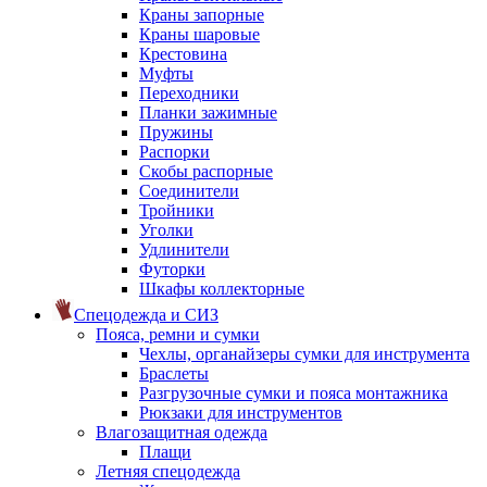
Краны запорные
Краны шаровые
Крестовина
Муфты
Переходники
Планки зажимные
Пружины
Распорки
Скобы распорные
Соединители
Тройники
Уголки
Удлинители
Футорки
Шкафы коллекторные
Спецодежда и СИЗ
Пояса, ремни и сумки
Чехлы, органайзеры сумки для инструмента
Браслеты
Разгрузочные сумки и пояса монтажника
Рюкзаки для инструментов
Влагозащитная одежда
Плащи
Летняя спецодежда