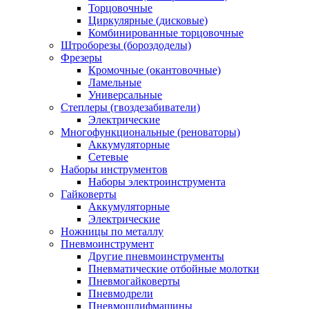
Торцовочные
Циркулярные (дисковые)
Комбинированные торцовочные
Штроборезы (бороздоделы)
Фрезеры
Кромочные (окантовочные)
Ламельные
Универсальные
Степлеры (гвоздезабиватели)
Электрические
Многофункциональные (реноваторы)
Аккумуляторные
Сетевые
Наборы инструментов
Наборы электроинструмента
Гайковерты
Аккумуляторные
Электрические
Ножницы по металлу
Пневмоинструмент
Другие пневмоинструменты
Пневматические отбойные молотки
Пневмогайковерты
Пневмодрели
Пневмошлифмашины