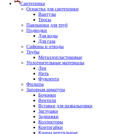
Сантехника
Оснастка для сантехники
Вантузы
Тросы
Паяльники для труб
Подводки
Для воды
Для газа
Сифоны и отводы
Трубы
Металлопластиковые
Уплотнительные материалы
Лен
Нить
Фумлента
Фильтра
Запорная арматура
Бочонки
Вентили
Вставки для развальцовки
Заглушки
Задвижки
Коллекторы
Контргайки
Краны вентильные