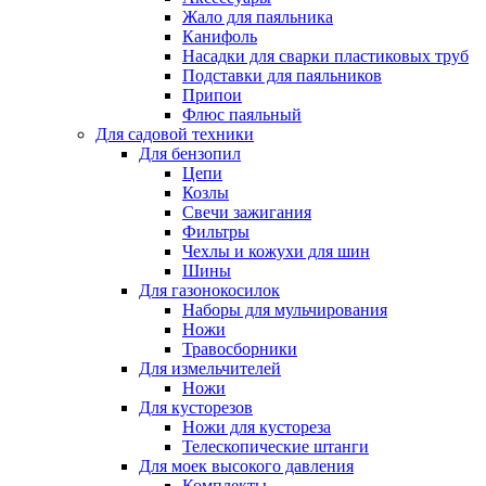
Жало для паяльника
Канифоль
Насадки для сварки пластиковых труб
Подставки для паяльников
Припои
Флюс паяльный
Для садовой техники
Для бензопил
Цепи
Козлы
Свечи зажигания
Фильтры
Чехлы и кожухи для шин
Шины
Для газонокосилок
Наборы для мульчирования
Ножи
Травосборники
Для измельчителей
Ножи
Для кусторезов
Ножи для кустореза
Телескопические штанги
Для моек высокого давления
Комплекты