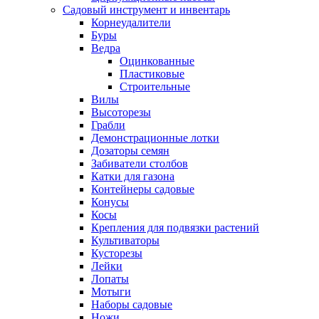
Садовый инструмент и инвентарь
Корнеудалители
Буры
Ведра
Оцинкованные
Пластиковые
Строительные
Вилы
Высоторезы
Грабли
Демонстрационные лотки
Дозаторы семян
Забиватели столбов
Катки для газона
Контейнеры садовые
Конусы
Косы
Крепления для подвязки растений
Культиваторы
Кусторезы
Лейки
Лопаты
Мотыги
Наборы садовые
Ножи