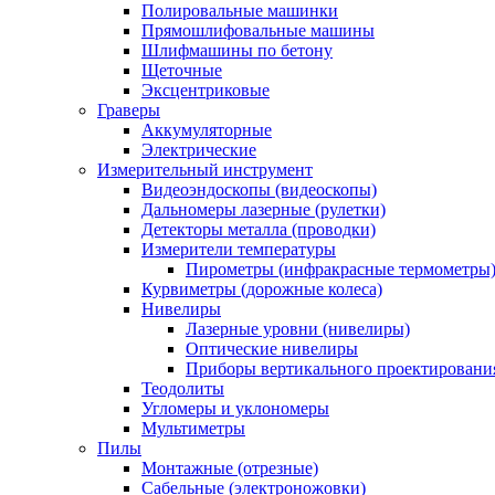
Полировальные машинки
Прямошлифовальные машины
Шлифмашины по бетону
Щеточные
Эксцентриковые
Граверы
Аккумуляторные
Электрические
Измерительный инструмент
Видеоэндоскопы (видеоскопы)
Дальномеры лазерные (рулетки)
Детекторы металла (проводки)
Измерители температуры
Пирометры (инфракрасные термометры
Курвиметры (дорожные колеса)
Нивелиры
Лазерные уровни (нивелиры)
Оптические нивелиры
Приборы вертикального проектировани
Теодолиты
Угломеры и уклономеры
Мультиметры
Пилы
Монтажные (отрезные)
Сабельные (электроножовки)