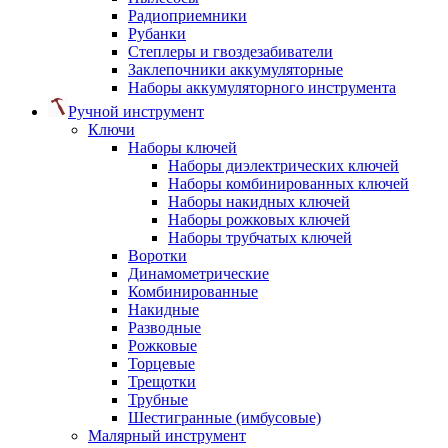
Радиоприемники
Рубанки
Степлеры и гвоздезабиватели
Заклепочники аккумуляторные
Наборы аккумуляторного инструмента
Ручной инструмент
Ключи
Наборы ключей
Наборы диэлектрических ключей
Наборы комбинированных ключей
Наборы накидных ключей
Наборы рожковых ключей
Наборы трубчатых ключей
Воротки
Динамометрические
Комбинированные
Накидные
Разводные
Рожковые
Торцевые
Трещотки
Трубные
Шестигранные (имбусовые)
Малярный инструмент