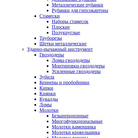
Металлические рубанки
Рубанки для гипсокартона
Стамески
Наборы стамесок
Плоские
Полукруглые
Труборезы
Щетки металлические
Ударно-рычажный инструмент
Гвоздодеры
Ломы-гвоздодеры
Монтировки-гвоздодеры
Усиленные гвоздодеры
Зубила
Кернеры и пробойники
Кирки
Киянки
Кувалды
Ломы
Молотки
Безынерционные
Многофункциональные
Молотки каменщика
Молотки кровельщика
Молотки-топоры