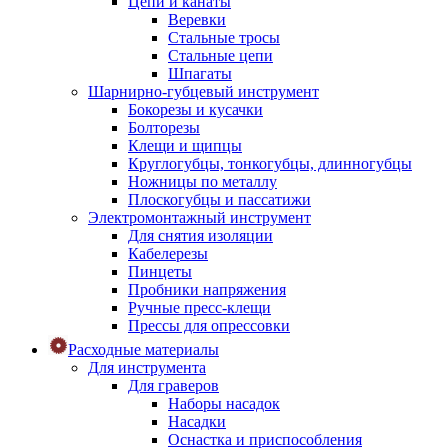
Цепи и канаты
Веревки
Стальные тросы
Стальные цепи
Шпагаты
Шарнирно-губцевый инструмент
Бокорезы и кусачки
Болторезы
Клещи и щипцы
Круглогубцы, тонкогубцы, длинногубцы
Ножницы по металлу
Плоскогубцы и пассатижи
Электромонтажный инструмент
Для снятия изоляции
Кабелерезы
Пинцеты
Пробники напряжения
Ручные пресс-клещи
Прессы для опрессовки
Расходные материалы
Для инструмента
Для граверов
Наборы насадок
Насадки
Оснастка и приспособления