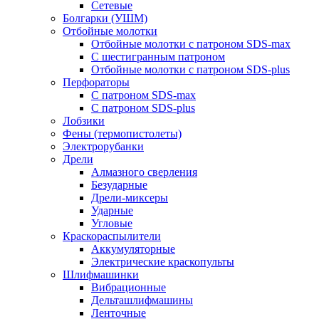
Сетевые
Болгарки (УШМ)
Отбойные молотки
Отбойные молотки с патроном SDS-max
С шестигранным патроном
Отбойные молотки с патроном SDS-plus
Перфораторы
С патроном SDS-max
С патроном SDS-plus
Лобзики
Фены (термопистолеты)
Электрорубанки
Дрели
Алмазного сверления
Безударные
Дрели-миксеры
Ударные
Угловые
Краскораспылители
Аккумуляторные
Электрические краскопульты
Шлифмашинки
Вибрационные
Дельташлифмашины
Ленточные