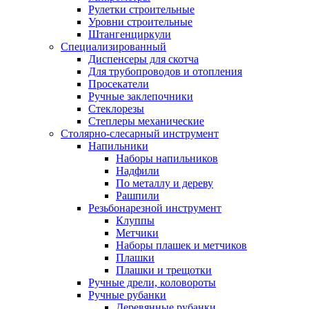
Рулетки строительные
Уровни строительные
Штангенциркули
Специализированный
Диспенсеры для скотча
Для трубопроводов и отопления
Просекатели
Ручные заклепочники
Стеклорезы
Степлеры механические
Столярно-слесарный инструмент
Напильники
Наборы напильников
Надфили
По металлу и дереву
Рашпили
Резьбонарезной инструмент
Клуппы
Метчики
Наборы плашек и метчиков
Плашки
Плашки и трещотки
Ручные дрели, коловороты
Ручные рубанки
Деревянные рубанки