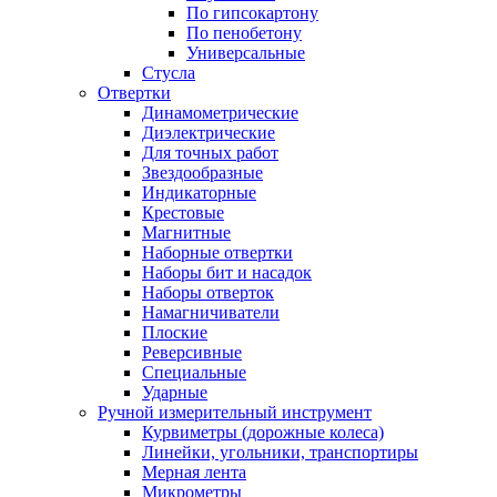
По гипсокартону
По пенобетону
Универсальные
Стусла
Отвертки
Динамометрические
Диэлектрические
Для точных работ
Звездообразные
Индикаторные
Крестовые
Магнитные
Наборные отвертки
Наборы бит и насадок
Наборы отверток
Намагничиватели
Плоские
Реверсивные
Специальные
Ударные
Ручной измерительный инструмент
Курвиметры (дорожные колеса)
Линейки, угольники, транспортиры
Мерная лента
Микрометры