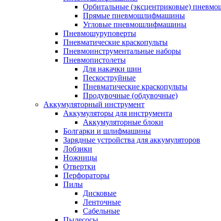
Орбитальные (эксцентриковые) пнев
Прямые пневмошлифмашины
Угловые пневмошлифмашины
Пневмошуруповерты
Пневматические краскопульты
Пневмоинструментальные наборы
Пневмопистолеты
Для накачки шин
Пескоструйные
Пневматические краскопульты
Продувочные (обдувочные)
Аккумуляторный инструмент
Аккумуляторы для инструмента
Аккумуляторные блоки
Болгарки и шлифмашины
Зарядные устройства для аккумуляторов
Лобзики
Ножницы
Отвертки
Перфораторы
Пилы
Дисковые
Ленточные
Сабельные
Пылесосы