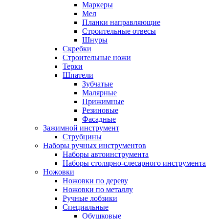
Маркеры
Мел
Планки направляющие
Строительные отвесы
Шнуры
Скребки
Строительные ножи
Терки
Шпатели
Зубчатые
Малярные
Прижимные
Резиновые
Фасадные
Зажимной инструмент
Струбцины
Наборы ручных инструментов
Наборы автоинструмента
Наборы столярно-слесарного инструмента
Ножовки
Ножовки по дереву
Ножовки по металлу
Ручные лобзики
Специальные
Обушковые