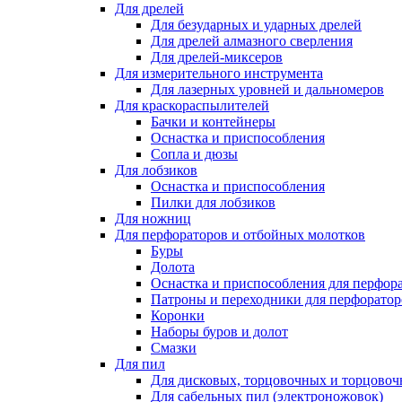
Для дрелей
Для безударных и ударных дрелей
Для дрелей алмазного сверления
Для дрелей-миксеров
Для измерительного инструмента
Для лазерных уровней и дальномеров
Для краскораспылителей
Бачки и контейнеры
Оснастка и приспособления
Сопла и дюзы
Для лобзиков
Оснастка и приспособления
Пилки для лобзиков
Для ножниц
Для перфораторов и отбойных молотков
Буры
Долота
Оснастка и приспособления для перфор
Патроны и переходники для перфоратор
Коронки
Наборы буров и долот
Смазки
Для пил
Для дисковых, торцовочных и торцово
Для сабельных пил (электроножовок)