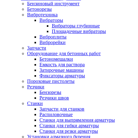
Бензиновый инструмент
Бетонорезы
Вибротехника
Вибраторы
Вибраторы глубинные
Площадочные вибраторы
Виброплиты
Виброрейки
Запчасти
Оборудование для бетонных работ
Бетономешалки
Емкость для раствора
Затирочные машины
Фиксаторы арматуры
Пороховые пистолеты
Резчики
Бензорезы
Резчики швов
Станки
Запчасти для станков
Распиловочные
Станки для выпрямления арматуры
Станки для гибки арматуры
Станки для резки арматуры
Установки алмазного бурения