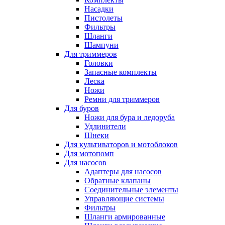
Насадки
Пистолеты
Фильтры
Шланги
Шампуни
Для триммеров
Головки
Запасные комплекты
Леска
Ножи
Ремни для триммеров
Для буров
Ножи для бура и ледоруба
Удлинители
Шнеки
Для культиваторов и мотоблоков
Для мотопомп
Для насосов
Адаптеры для насосов
Обратные клапаны
Соединительные элементы
Управляющие системы
Фильтры
Шланги армированные