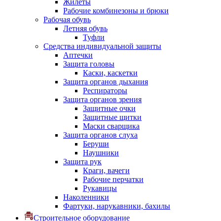
Жилеты
Рабочие комбинезоны и брюки
Рабочая обувь
Летняя обувь
Туфли
Средства индивидуальной защиты
Аптечки
Защита головы
Каски, каскетки
Защита органов дыхания
Респираторы
Защита органов зрения
Защитные очки
Защитные щитки
Маски сварщика
Защита органов слуха
Беруши
Наушники
Защита рук
Краги, вачеги
Рабочие перчатки
Рукавицы
Наколенники
Фартуки, нарукавники, бахилы
Строительное оборудование