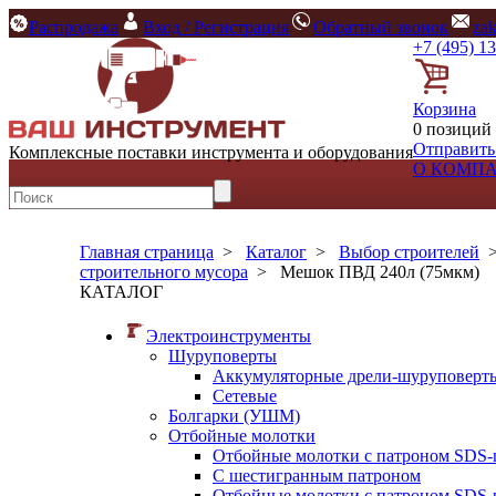
Распродажа
Вход / Регистрация
Обратный звонок
za
+7 (495) 1
Корзина
0 позиций 
Отправить
Комплексные поставки инструмента и оборудования
О КОМП
Главная страница
>
Каталог
>
Выбор строителей
строительного мусора
>
Мешок ПВД 240л (75мкм)
КАТАЛОГ
Электроинструменты
Шуруповерты
Аккумуляторные дрели-шуруповерт
Сетевые
Болгарки (УШМ)
Отбойные молотки
Отбойные молотки с патроном SDS-
С шестигранным патроном
Отбойные молотки с патроном SDS-p