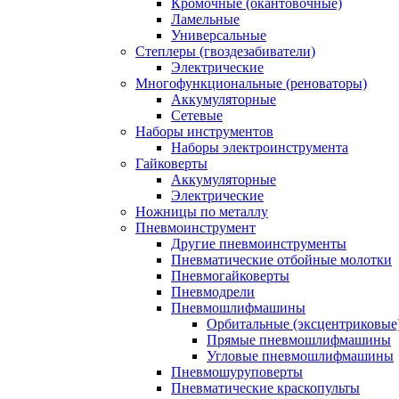
Кромочные (окантовочные)
Ламельные
Универсальные
Степлеры (гвоздезабиватели)
Электрические
Многофункциональные (реноваторы)
Аккумуляторные
Сетевые
Наборы инструментов
Наборы электроинструмента
Гайковерты
Аккумуляторные
Электрические
Ножницы по металлу
Пневмоинструмент
Другие пневмоинструменты
Пневматические отбойные молотки
Пневмогайковерты
Пневмодрели
Пневмошлифмашины
Орбитальные (эксцентриковы
Прямые пневмошлифмашины
Угловые пневмошлифмашины
Пневмошуруповерты
Пневматические краскопульты