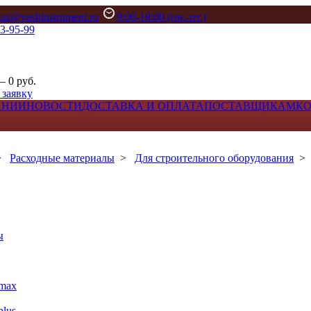
kaz@vashinstrument.ru
9:00-18:00 (пн.-пт.)
33-95-99
– 0 руб.
 заявку
АНИИ
НОВОСТИ
ДОСТАВКА И ОПЛАТА
ПОСТАВЩИКАМ
К
>
Расходные материалы
>
Для строительного оборудования
ы
max
lus