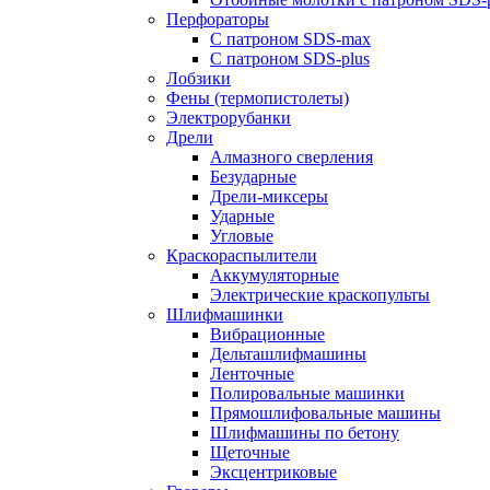
Перфораторы
С патроном SDS-max
С патроном SDS-plus
Лобзики
Фены (термопистолеты)
Электрорубанки
Дрели
Алмазного сверления
Безударные
Дрели-миксеры
Ударные
Угловые
Краскораспылители
Аккумуляторные
Электрические краскопульты
Шлифмашинки
Вибрационные
Дельташлифмашины
Ленточные
Полировальные машинки
Прямошлифовальные машины
Шлифмашины по бетону
Щеточные
Эксцентриковые