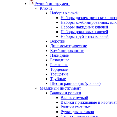
Ручной инструмент
Ключи
Наборы ключей
Наборы диэлектрических ключ
Наборы комбинированных кл
Наборы накидных ключей
Наборы рожковых ключей
Наборы трубчатых ключей
Воротки
Динамометрические
Комбинированные
Накидные
Разводные
Рожковые
Торцевые
Трещотки
Трубные
Шестигранные (имбусовые)
Малярный инструмент
Валики и ролики
Валик с ручкой
Валики прижимные и игольча
Ролики сменные
Ручки для валиков
Структурные валики