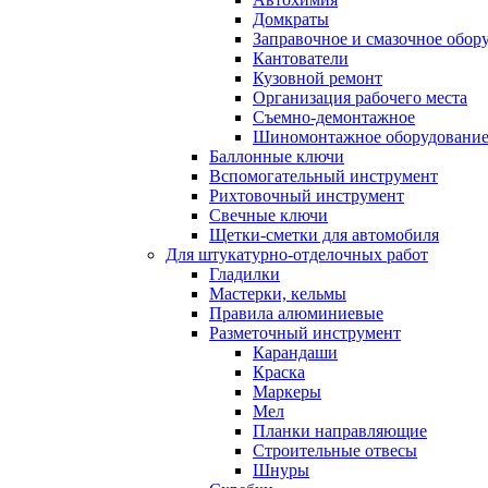
Домкраты
Заправочное и смазочное обор
Кантователи
Кузовной ремонт
Организация рабочего места
Съемно-демонтажное
Шиномонтажное оборудовани
Баллонные ключи
Вспомогательный инструмент
Рихтовочный инструмент
Свечные ключи
Щетки-сметки для автомобиля
Для штукатурно-отделочных работ
Гладилки
Мастерки, кельмы
Правила алюминиевые
Разметочный инструмент
Карандаши
Краска
Маркеры
Мел
Планки направляющие
Строительные отвесы
Шнуры