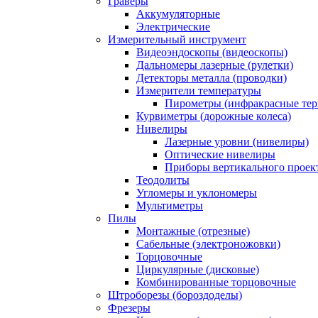
Граверы
Аккумуляторные
Электрические
Измерительный инструмент
Видеоэндоскопы (видеоскопы)
Дальномеры лазерные (рулетки)
Детекторы металла (проводки)
Измерители температуры
Пирометры (инфракрасные те
Курвиметры (дорожные колеса)
Нивелиры
Лазерные уровни (нивелиры)
Оптические нивелиры
Приборы вертикального проек
Теодолиты
Угломеры и уклономеры
Мультиметры
Пилы
Монтажные (отрезные)
Сабельные (электроножовки)
Торцовочные
Циркулярные (дисковые)
Комбинированные торцовочные
Штроборезы (бороздоделы)
Фрезеры