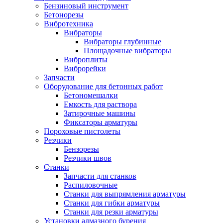
Бензиновый инструмент
Бетонорезы
Вибротехника
Вибраторы
Вибраторы глубинные
Площадочные вибраторы
Виброплиты
Виброрейки
Запчасти
Оборудование для бетонных работ
Бетономешалки
Емкость для раствора
Затирочные машины
Фиксаторы арматуры
Пороховые пистолеты
Резчики
Бензорезы
Резчики швов
Станки
Запчасти для станков
Распиловочные
Станки для выпрямления арматуры
Станки для гибки арматуры
Станки для резки арматуры
Установки алмазного бурения