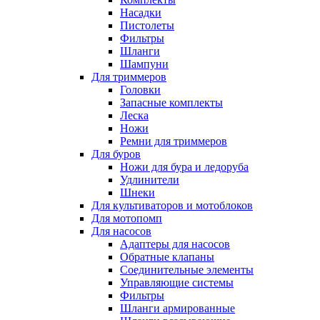
Насадки
Пистолеты
Фильтры
Шланги
Шампуни
Для триммеров
Головки
Запасные комплекты
Леска
Ножи
Ремни для триммеров
Для буров
Ножи для бура и ледоруба
Удлинители
Шнеки
Для культиваторов и мотоблоков
Для мотопомп
Для насосов
Адаптеры для насосов
Обратные клапаны
Соединительные элементы
Управляющие системы
Фильтры
Шланги армированные