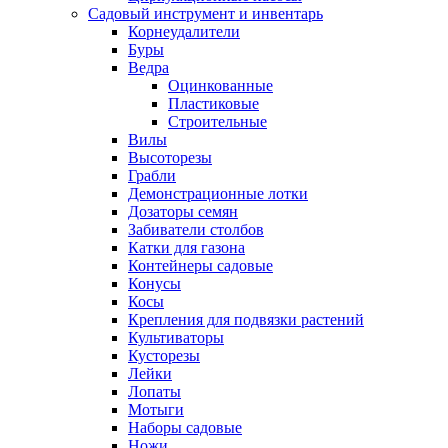
Садовый инструмент и инвентарь
Корнеудалители
Буры
Ведра
Оцинкованные
Пластиковые
Строительные
Вилы
Высоторезы
Грабли
Демонстрационные лотки
Дозаторы семян
Забиватели столбов
Катки для газона
Контейнеры садовые
Конусы
Косы
Крепления для подвязки растений
Культиваторы
Кусторезы
Лейки
Лопаты
Мотыги
Наборы садовые
Ножи