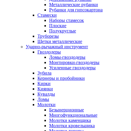
Металлические рубанки
Рубанки для гипсокартона
Стамески
Наборы стамесок
Плоские
Полукруглые
Труборезы
Щетки металлические
Ударно-рычажный инструмент
Гвоздодеры
Ломы-гвоздодеры
Монтировки-гвоздодеры
Усиленные гвоздодеры
Зубила
Кернеры и пробойники
Кирки
Киянки
Кувалды
Ломы
Молотки
Безынерционные
Многофункциональные
Молотки каменщика
Молотки кровельщика
Молотки-топоры