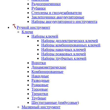
Радиоприемники
Рубанки
Степлеры и гвоздезабиватели
Заклепочники аккумуляторные
Наборы аккумуляторного инструмента
Ручной инструмент
Ключи
Наборы ключей
Наборы диэлектрических ключей
Наборы комбинированных ключей
Наборы накидных ключей
Наборы рожковых ключей
Наборы трубчатых ключей
Воротки
Динамометрические
Комбинированные
Накидные
Разводные
Рожковые
Торцевые
Трещотки
Трубные
Шестигранные (имбусовые)
Малярный инструмент