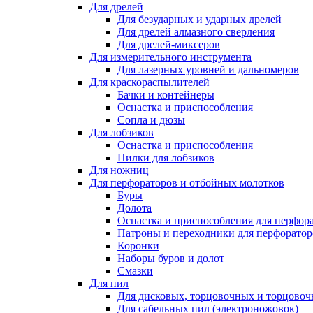
Для дрелей
Для безударных и ударных дрелей
Для дрелей алмазного сверления
Для дрелей-миксеров
Для измерительного инструмента
Для лазерных уровней и дальномеров
Для краскораспылителей
Бачки и контейнеры
Оснастка и приспособления
Сопла и дюзы
Для лобзиков
Оснастка и приспособления
Пилки для лобзиков
Для ножниц
Для перфораторов и отбойных молотков
Буры
Долота
Оснастка и приспособления для перфор
Патроны и переходники для перфоратор
Коронки
Наборы буров и долот
Смазки
Для пил
Для дисковых, торцовочных и торцово
Для сабельных пил (электроножовок)