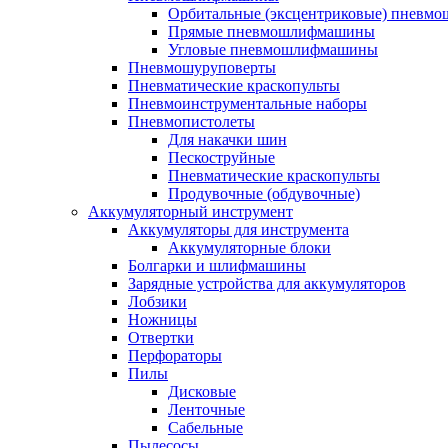
Орбитальные (эксцентриковые) пнев
Прямые пневмошлифмашины
Угловые пневмошлифмашины
Пневмошуруповерты
Пневматические краскопульты
Пневмоинструментальные наборы
Пневмопистолеты
Для накачки шин
Пескоструйные
Пневматические краскопульты
Продувочные (обдувочные)
Аккумуляторный инструмент
Аккумуляторы для инструмента
Аккумуляторные блоки
Болгарки и шлифмашины
Зарядные устройства для аккумуляторов
Лобзики
Ножницы
Отвертки
Перфораторы
Пилы
Дисковые
Ленточные
Сабельные
Пылесосы