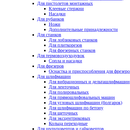
Для пистолетов монтажных
Клеевые стержни
Насадки
Для рубанков
Ножи
Дополнительные принадлежности
Для станков
Для лобзиковых станков
Для плиткорезов
Для фрезерных станков
Для термовоздуходувок
Сопла и насадки
Для фрезеров
Оснастка и приспособления для фрезеро
Для шлифмашин
Для вибрационных и дельташлифмашин
Для ленточных
Для полировальных
Для прямошлифовальных машин
Для угловых шлифмашин (болгарок)
Для шлифмашин по бетону
Для щеточных
Для эксцентриковых
Кольца переходные
Для шуруповертов и гайковертов