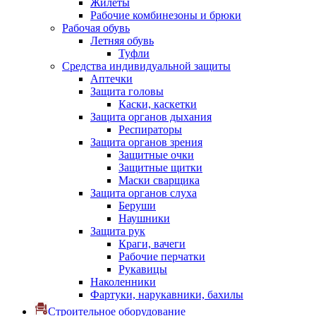
Жилеты
Рабочие комбинезоны и брюки
Рабочая обувь
Летняя обувь
Туфли
Средства индивидуальной защиты
Аптечки
Защита головы
Каски, каскетки
Защита органов дыхания
Респираторы
Защита органов зрения
Защитные очки
Защитные щитки
Маски сварщика
Защита органов слуха
Беруши
Наушники
Защита рук
Краги, вачеги
Рабочие перчатки
Рукавицы
Наколенники
Фартуки, нарукавники, бахилы
Строительное оборудование