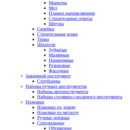
Маркеры
Мел
Планки направляющие
Строительные отвесы
Шнуры
Скребки
Строительные ножи
Терки
Шпатели
Зубчатые
Малярные
Прижимные
Резиновые
Фасадные
Зажимной инструмент
Струбцины
Наборы ручных инструментов
Наборы автоинструмента
Наборы столярно-слесарного инструмента
Ножовки
Ножовки по дереву
Ножовки по металлу
Ручные лобзики
Специальные
Обушковые