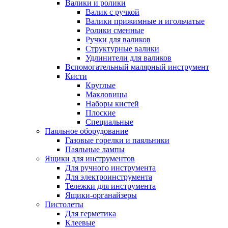
Валики и ролики
Валик с ручкой
Валики прижимные и игольчатые
Ролики сменные
Ручки для валиков
Структурные валики
Удлинители для валиков
Вспомогательный малярный инструмент
Кисти
Круглые
Макловицы
Наборы кистей
Плоские
Специальные
Паяльное оборудование
Газовые горелки и паяльники
Паяльные лампы
Ящики для инструментов
Для ручного инструмента
Для электроинструмента
Тележки для инструмента
Ящики-органайзеры
Пистолеты
Для герметика
Клеевые