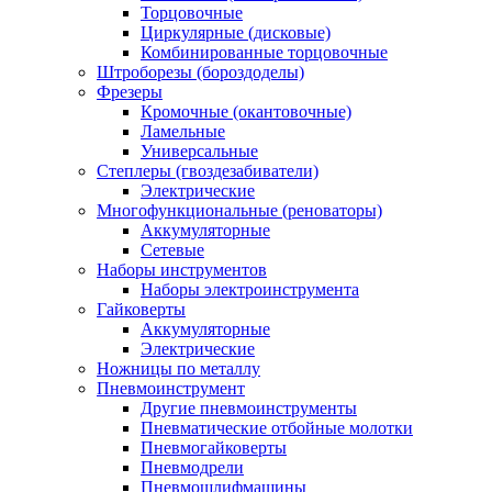
Торцовочные
Циркулярные (дисковые)
Комбинированные торцовочные
Штроборезы (бороздоделы)
Фрезеры
Кромочные (окантовочные)
Ламельные
Универсальные
Степлеры (гвоздезабиватели)
Электрические
Многофункциональные (реноваторы)
Аккумуляторные
Сетевые
Наборы инструментов
Наборы электроинструмента
Гайковерты
Аккумуляторные
Электрические
Ножницы по металлу
Пневмоинструмент
Другие пневмоинструменты
Пневматические отбойные молотки
Пневмогайковерты
Пневмодрели
Пневмошлифмашины