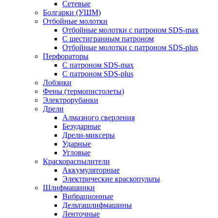
Сетевые
Болгарки (УШМ)
Отбойные молотки
Отбойные молотки с патроном SDS-max
С шестигранным патроном
Отбойные молотки с патроном SDS-plus
Перфораторы
С патроном SDS-max
С патроном SDS-plus
Лобзики
Фены (термопистолеты)
Электрорубанки
Дрели
Алмазного сверления
Безударные
Дрели-миксеры
Ударные
Угловые
Краскораспылители
Аккумуляторные
Электрические краскопульты
Шлифмашинки
Вибрационные
Дельташлифмашины
Ленточные