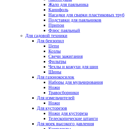
Жало для паяльника
Канифоль
Насадки для сварки пластиковых труб
Подставки для паяльников
Припои
Флюс паяльный
Для садовой техники
Для бензопил
Цепи
Козлы
Свечи зажигания
Фильтры
Чехлы и кожухи для шин
Шины
Для газонокосилок
Наборы для мульчирования
Ножи
Травосборники
Для измельчителей
Ножи
Для кусторезов
Ножи для кустореза
Телескопические штанги
Для моек высокого давления
Комплекты