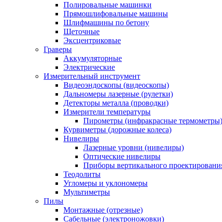
Полировальные машинки
Прямошлифовальные машины
Шлифмашины по бетону
Щеточные
Эксцентриковые
Граверы
Аккумуляторные
Электрические
Измерительный инструмент
Видеоэндоскопы (видеоскопы)
Дальномеры лазерные (рулетки)
Детекторы металла (проводки)
Измерители температуры
Пирометры (инфракрасные термометры
Курвиметры (дорожные колеса)
Нивелиры
Лазерные уровни (нивелиры)
Оптические нивелиры
Приборы вертикального проектировани
Теодолиты
Угломеры и уклономеры
Мультиметры
Пилы
Монтажные (отрезные)
Сабельные (электроножовки)