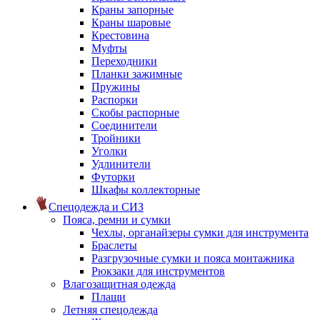
Краны запорные
Краны шаровые
Крестовина
Муфты
Переходники
Планки зажимные
Пружины
Распорки
Скобы распорные
Соединители
Тройники
Уголки
Удлинители
Футорки
Шкафы коллекторные
Спецодежда и СИЗ
Пояса, ремни и сумки
Чехлы, органайзеры сумки для инструмента
Браслеты
Разгрузочные сумки и пояса монтажника
Рюкзаки для инструментов
Влагозащитная одежда
Плащи
Летняя спецодежда