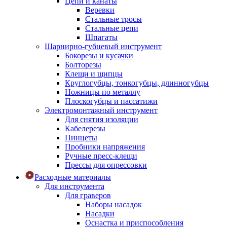
Цепи и канаты
Веревки
Стальные тросы
Стальные цепи
Шпагаты
Шарнирно-губцевый инструмент
Бокорезы и кусачки
Болторезы
Клещи и щипцы
Круглогубцы, тонкогубцы, длинногубцы
Ножницы по металлу
Плоскогубцы и пассатижи
Электромонтажный инструмент
Для снятия изоляции
Кабелерезы
Пинцеты
Пробники напряжения
Ручные пресс-клещи
Прессы для опрессовки
Расходные материалы
Для инструмента
Для граверов
Наборы насадок
Насадки
Оснастка и приспособления