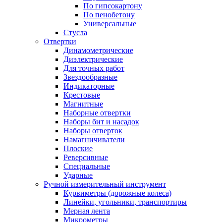
По гипсокартону
По пенобетону
Универсальные
Стусла
Отвертки
Динамометрические
Диэлектрические
Для точных работ
Звездообразные
Индикаторные
Крестовые
Магнитные
Наборные отвертки
Наборы бит и насадок
Наборы отверток
Намагничиватели
Плоские
Реверсивные
Специальные
Ударные
Ручной измерительный инструмент
Курвиметры (дорожные колеса)
Линейки, угольники, транспортиры
Мерная лента
Микрометры