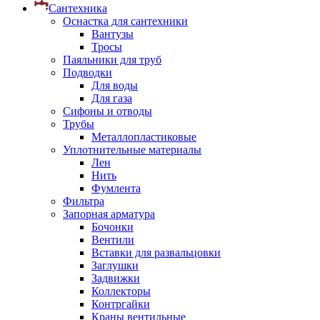
Сантехника
Оснастка для сантехники
Вантузы
Тросы
Паяльники для труб
Подводки
Для воды
Для газа
Сифоны и отводы
Трубы
Металлопластиковые
Уплотнительные материалы
Лен
Нить
Фумлента
Фильтра
Запорная арматура
Бочонки
Вентили
Вставки для развальцовки
Заглушки
Задвижки
Коллекторы
Контргайки
Краны вентильные