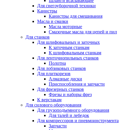
Шланги всасывающие
Для снегоуборочной техники
Канистры
Канистры для смешивания
Масла и смазки
Масла моторные
Смазочные масла для цепей и пил
Для станков
Для шлифовальных и заточных
К заточным станкам
К шлифовальным станкам
Для ленточнопильных станков
Полотна
Для лобзиковых станков
Для плиткорезов
Алмазные диски
Приспособления и запчасти
Для фрезерных станков
Фрезы и наборы фрез
К верстакам
Для силового оборудования
Для грузоподъемного оборудования
Для талей и лебедок
Для компрессоров и пневмоинструмента
Запчасти