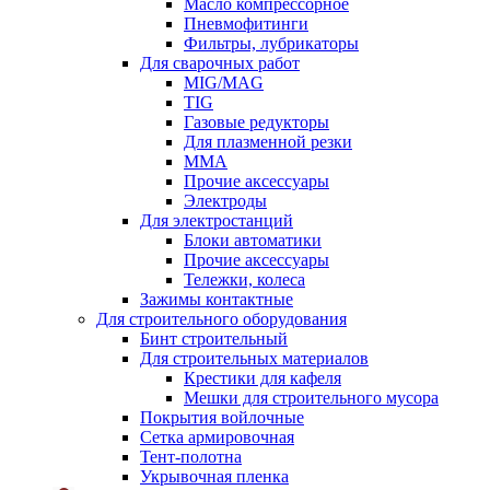
Масло компрессорное
Пневмофитинги
Фильтры, лубрикаторы
Для сварочных работ
MIG/MAG
TIG
Газовые редукторы
Для плазменной резки
ММА
Прочие аксессуары
Электроды
Для электростанций
Блоки автоматики
Прочие аксессуары
Тележки, колеса
Зажимы контактные
Для строительного оборудования
Бинт строительный
Для строительных материалов
Крестики для кафеля
Мешки для строительного мусора
Покрытия войлочные
Сетка армировочная
Тент-полотна
Укрывочная пленка