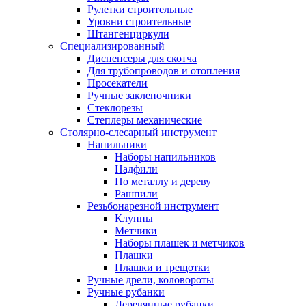
Рулетки строительные
Уровни строительные
Штангенциркули
Специализированный
Диспенсеры для скотча
Для трубопроводов и отопления
Просекатели
Ручные заклепочники
Стеклорезы
Степлеры механические
Столярно-слесарный инструмент
Напильники
Наборы напильников
Надфили
По металлу и дереву
Рашпили
Резьбонарезной инструмент
Клуппы
Метчики
Наборы плашек и метчиков
Плашки
Плашки и трещотки
Ручные дрели, коловороты
Ручные рубанки
Деревянные рубанки