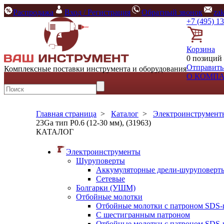
Распродажа
Вход / Регистрация
Обратный звонок
za
+7 (495) 1
Корзина
0 позиций 
Отправить
Комплексные поставки инструмента и оборудования
О КОМП
Главная страница
>
Каталог
>
Электроинструмент
23Ga тип P0.6 (12-30 мм), (31963)
КАТАЛОГ
Электроинструменты
Шуруповерты
Аккумуляторные дрели-шуруповерт
Сетевые
Болгарки (УШМ)
Отбойные молотки
Отбойные молотки с патроном SDS-
С шестигранным патроном
Отбойные молотки с патроном SDS-p