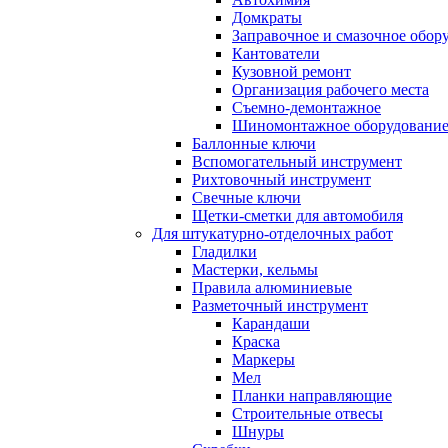
Домкраты
Заправочное и смазочное обор
Кантователи
Кузовной ремонт
Организация рабочего места
Съемно-демонтажное
Шиномонтажное оборудовани
Баллонные ключи
Вспомогательный инструмент
Рихтовочный инструмент
Свечные ключи
Щетки-сметки для автомобиля
Для штукатурно-отделочных работ
Гладилки
Мастерки, кельмы
Правила алюминиевые
Разметочный инструмент
Карандаши
Краска
Маркеры
Мел
Планки направляющие
Строительные отвесы
Шнуры