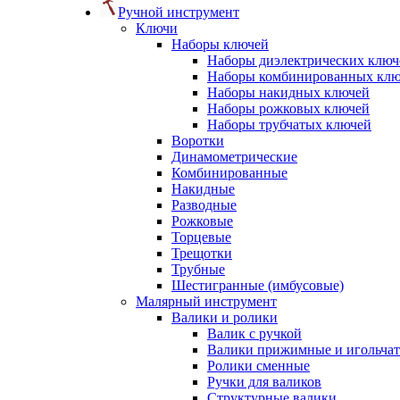
Ручной инструмент
Ключи
Наборы ключей
Наборы диэлектрических ключ
Наборы комбинированных кл
Наборы накидных ключей
Наборы рожковых ключей
Наборы трубчатых ключей
Воротки
Динамометрические
Комбинированные
Накидные
Разводные
Рожковые
Торцевые
Трещотки
Трубные
Шестигранные (имбусовые)
Малярный инструмент
Валики и ролики
Валик с ручкой
Валики прижимные и игольча
Ролики сменные
Ручки для валиков
Структурные валики