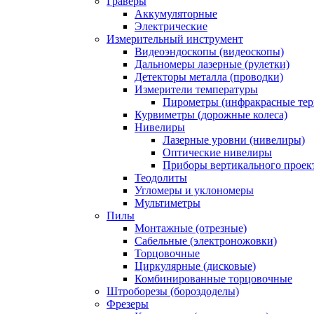
Граверы
Аккумуляторные
Электрические
Измерительный инструмент
Видеоэндоскопы (видеоскопы)
Дальномеры лазерные (рулетки)
Детекторы металла (проводки)
Измерители температуры
Пирометры (инфракрасные те
Курвиметры (дорожные колеса)
Нивелиры
Лазерные уровни (нивелиры)
Оптические нивелиры
Приборы вертикального проек
Теодолиты
Угломеры и уклономеры
Мультиметры
Пилы
Монтажные (отрезные)
Сабельные (электроножовки)
Торцовочные
Циркулярные (дисковые)
Комбинированные торцовочные
Штроборезы (бороздоделы)
Фрезеры