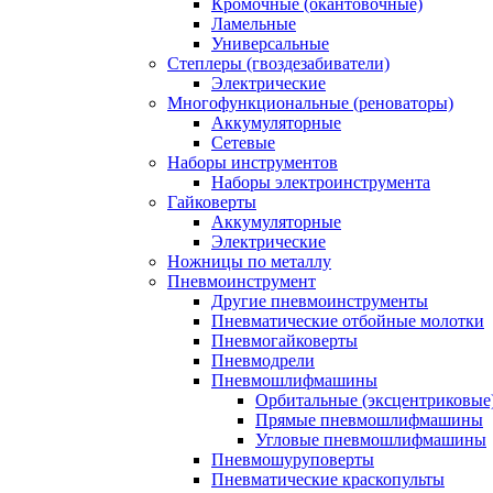
Кромочные (окантовочные)
Ламельные
Универсальные
Степлеры (гвоздезабиватели)
Электрические
Многофункциональные (реноваторы)
Аккумуляторные
Сетевые
Наборы инструментов
Наборы электроинструмента
Гайковерты
Аккумуляторные
Электрические
Ножницы по металлу
Пневмоинструмент
Другие пневмоинструменты
Пневматические отбойные молотки
Пневмогайковерты
Пневмодрели
Пневмошлифмашины
Орбитальные (эксцентриковы
Прямые пневмошлифмашины
Угловые пневмошлифмашины
Пневмошуруповерты
Пневматические краскопульты