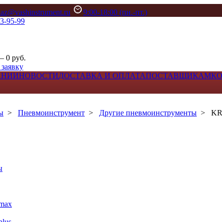
kaz@vashinstrument.ru
9:00-18:00 (пн.-пт.)
33-95-99
– 0 руб.
 заявку
АНИИ
НОВОСТИ
ДОСТАВКА И ОПЛАТА
ПОСТАВЩИКАМ
К
ы
>
Пневмоинструмент
>
Другие пневмоинструменты
>
KR
ы
max
lus