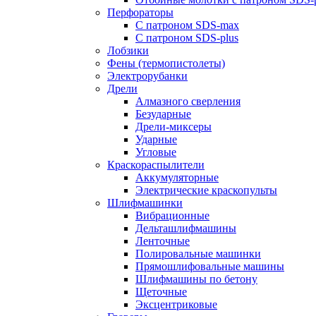
Перфораторы
С патроном SDS-max
С патроном SDS-plus
Лобзики
Фены (термопистолеты)
Электрорубанки
Дрели
Алмазного сверления
Безударные
Дрели-миксеры
Ударные
Угловые
Краскораспылители
Аккумуляторные
Электрические краскопульты
Шлифмашинки
Вибрационные
Дельташлифмашины
Ленточные
Полировальные машинки
Прямошлифовальные машины
Шлифмашины по бетону
Щеточные
Эксцентриковые