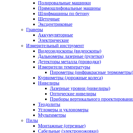
Полировальные машинки
Прямошлифовальные машины
Шлифмашины по бетону
Щеточные
Эксцентриковые
Граверы
Аккумуляторные
Электрические
Измерительный инструмент
Видеоэндоскопы (видеоскопы)
Дальномеры лазерные (рулетки)
Детекторы металла (проводки)
Измерители температуры
Пирометры (инфракрасные термометры
Курвиметры (дорожные колеса)
Нивелиры
Лазерные уровни (нивелиры)
Оптические нивелиры
Приборы вертикального проектировани
Теодолиты
Угломеры и уклономеры
Мультиметры
Пилы
Монтажные (отрезные)
Сабельные (электроножовки)