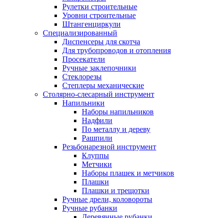
Рулетки строительные
Уровни строительные
Штангенциркули
Специализированный
Диспенсеры для скотча
Для трубопроводов и отопления
Просекатели
Ручные заклепочники
Стеклорезы
Степлеры механические
Столярно-слесарный инструмент
Напильники
Наборы напильников
Надфили
По металлу и дереву
Рашпили
Резьбонарезной инструмент
Клуппы
Метчики
Наборы плашек и метчиков
Плашки
Плашки и трещотки
Ручные дрели, коловороты
Ручные рубанки
Деревянные рубанки