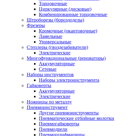
Торцовочные
Циркулярные (дисковые)
Комбинированные торцовочные
Штроборезы (бороздоделы)
Фрезеры
Кромочные (окантовочные)
Ламельные
Универсальные
Степлеры (гвоздезабиватели)
Электрические
Многофункциональные (реноваторы)
Аккумуляторные
Сетевые
Наборы инструментов
Наборы электроинструмента
Гайковерты
Аккумуляторные
Электрические
Ножницы по металлу
Пневмоинструмент
Другие пневмоинструменты
Пневматические отбойные молотки
Пневмогайковерты
Пневмодрели
Пневмошлифмашины