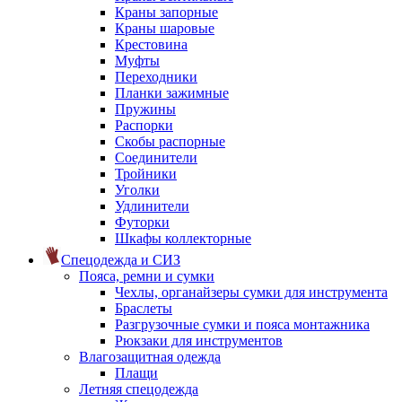
Краны запорные
Краны шаровые
Крестовина
Муфты
Переходники
Планки зажимные
Пружины
Распорки
Скобы распорные
Соединители
Тройники
Уголки
Удлинители
Футорки
Шкафы коллекторные
Спецодежда и СИЗ
Пояса, ремни и сумки
Чехлы, органайзеры сумки для инструмента
Браслеты
Разгрузочные сумки и пояса монтажника
Рюкзаки для инструментов
Влагозащитная одежда
Плащи
Летняя спецодежда