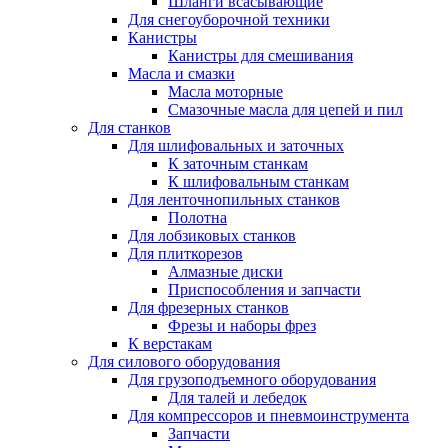
Шланги всасывающие
Для снегоуборочной техники
Канистры
Канистры для смешивания
Масла и смазки
Масла моторные
Смазочные масла для цепей и пил
Для станков
Для шлифовальных и заточных
К заточным станкам
К шлифовальным станкам
Для ленточнопильных станков
Полотна
Для лобзиковых станков
Для плиткорезов
Алмазные диски
Приспособления и запчасти
Для фрезерных станков
Фрезы и наборы фрез
К верстакам
Для силового оборудования
Для грузоподъемного оборудования
Для талей и лебедок
Для компрессоров и пневмоинструмента
Запчасти