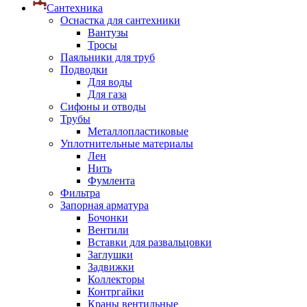
Сантехника
Оснастка для сантехники
Вантузы
Тросы
Паяльники для труб
Подводки
Для воды
Для газа
Сифоны и отводы
Трубы
Металлопластиковые
Уплотнительные материалы
Лен
Нить
Фумлента
Фильтра
Запорная арматура
Бочонки
Вентили
Вставки для развальцовки
Заглушки
Задвижки
Коллекторы
Контргайки
Краны вентильные