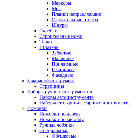
Маркеры
Мел
Планки направляющие
Строительные отвесы
Шнуры
Скребки
Строительные ножи
Терки
Шпатели
Зубчатые
Малярные
Прижимные
Резиновые
Фасадные
Зажимной инструмент
Струбцины
Наборы ручных инструментов
Наборы автоинструмента
Наборы столярно-слесарного инструмента
Ножовки
Ножовки по дереву
Ножовки по металлу
Ручные лобзики
Специальные
Обушковые