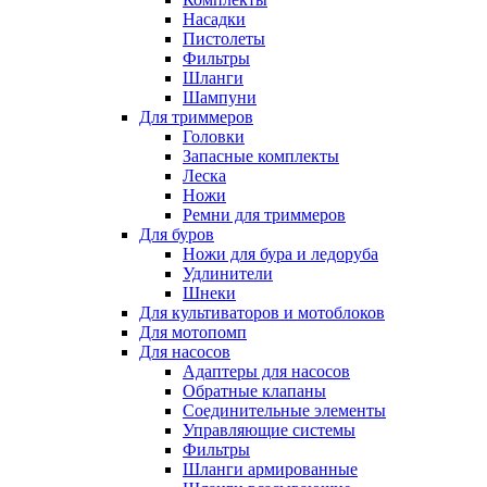
Насадки
Пистолеты
Фильтры
Шланги
Шампуни
Для триммеров
Головки
Запасные комплекты
Леска
Ножи
Ремни для триммеров
Для буров
Ножи для бура и ледоруба
Удлинители
Шнеки
Для культиваторов и мотоблоков
Для мотопомп
Для насосов
Адаптеры для насосов
Обратные клапаны
Соединительные элементы
Управляющие системы
Фильтры
Шланги армированные