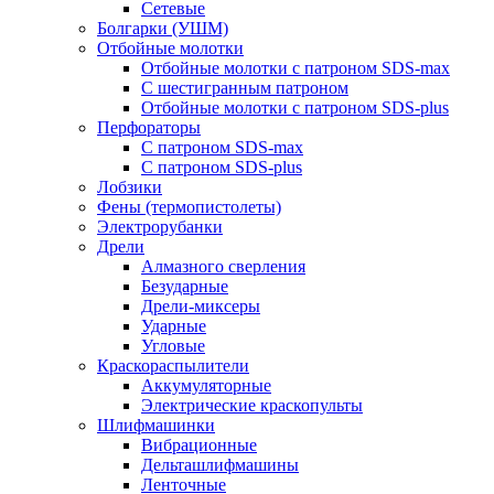
Сетевые
Болгарки (УШМ)
Отбойные молотки
Отбойные молотки с патроном SDS-max
С шестигранным патроном
Отбойные молотки с патроном SDS-plus
Перфораторы
С патроном SDS-max
С патроном SDS-plus
Лобзики
Фены (термопистолеты)
Электрорубанки
Дрели
Алмазного сверления
Безударные
Дрели-миксеры
Ударные
Угловые
Краскораспылители
Аккумуляторные
Электрические краскопульты
Шлифмашинки
Вибрационные
Дельташлифмашины
Ленточные