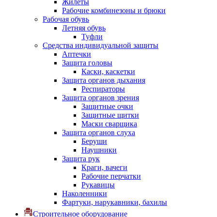
Жилеты
Рабочие комбинезоны и брюки
Рабочая обувь
Летняя обувь
Туфли
Средства индивидуальной защиты
Аптечки
Защита головы
Каски, каскетки
Защита органов дыхания
Респираторы
Защита органов зрения
Защитные очки
Защитные щитки
Маски сварщика
Защита органов слуха
Беруши
Наушники
Защита рук
Краги, вачеги
Рабочие перчатки
Рукавицы
Наколенники
Фартуки, нарукавники, бахилы
Строительное оборудование