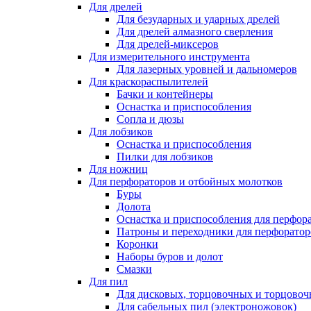
Для дрелей
Для безударных и ударных дрелей
Для дрелей алмазного сверления
Для дрелей-миксеров
Для измерительного инструмента
Для лазерных уровней и дальномеров
Для краскораспылителей
Бачки и контейнеры
Оснастка и приспособления
Сопла и дюзы
Для лобзиков
Оснастка и приспособления
Пилки для лобзиков
Для ножниц
Для перфораторов и отбойных молотков
Буры
Долота
Оснастка и приспособления для перфор
Патроны и переходники для перфоратор
Коронки
Наборы буров и долот
Смазки
Для пил
Для дисковых, торцовочных и торцово
Для сабельных пил (электроножовок)