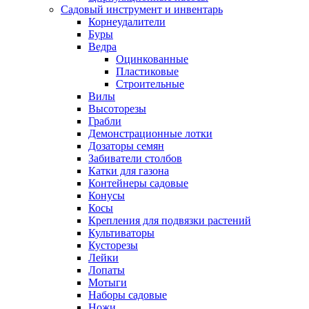
Садовый инструмент и инвентарь
Корнеудалители
Буры
Ведра
Оцинкованные
Пластиковые
Строительные
Вилы
Высоторезы
Грабли
Демонстрационные лотки
Дозаторы семян
Забиватели столбов
Катки для газона
Контейнеры садовые
Конусы
Косы
Крепления для подвязки растений
Культиваторы
Кусторезы
Лейки
Лопаты
Мотыги
Наборы садовые
Ножи