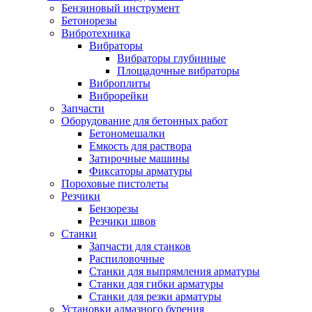
Бензиновый инструмент
Бетонорезы
Вибротехника
Вибраторы
Вибраторы глубинные
Площадочные вибраторы
Виброплиты
Виброрейки
Запчасти
Оборудование для бетонных работ
Бетономешалки
Емкость для раствора
Затирочные машины
Фиксаторы арматуры
Пороховые пистолеты
Резчики
Бензорезы
Резчики швов
Станки
Запчасти для станков
Распиловочные
Станки для выпрямления арматуры
Станки для гибки арматуры
Станки для резки арматуры
Установки алмазного бурения