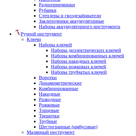
Радиоприемники
Рубанки
Степлеры и гвоздезабиватели
Заклепочники аккумуляторные
Наборы аккумуляторного инструмента
Ручной инструмент
Ключи
Наборы ключей
Наборы диэлектрических ключей
Наборы комбинированных ключей
Наборы накидных ключей
Наборы рожковых ключей
Наборы трубчатых ключей
Воротки
Динамометрические
Комбинированные
Накидные
Разводные
Рожковые
Торцевые
Трещотки
Трубные
Шестигранные (имбусовые)
Малярный инструмент