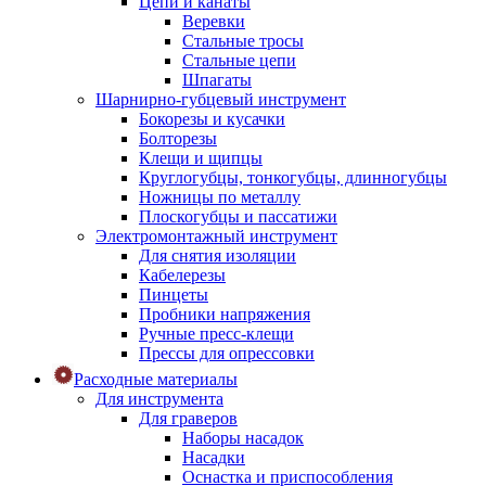
Цепи и канаты
Веревки
Стальные тросы
Стальные цепи
Шпагаты
Шарнирно-губцевый инструмент
Бокорезы и кусачки
Болторезы
Клещи и щипцы
Круглогубцы, тонкогубцы, длинногубцы
Ножницы по металлу
Плоскогубцы и пассатижи
Электромонтажный инструмент
Для снятия изоляции
Кабелерезы
Пинцеты
Пробники напряжения
Ручные пресс-клещи
Прессы для опрессовки
Расходные материалы
Для инструмента
Для граверов
Наборы насадок
Насадки
Оснастка и приспособления