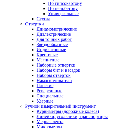
По гипсокартону
По пенобетону
Универсальные
Стусла
Отвертки
Динамометрические
Диэлектрические
Для точных работ
Звездообразные
Индикаторные
Крестовые
Магнитные
Наборные отвертки
Наборы бит и насадок
Наборы отверток
Намагничиватели
Плоские
Реверсивные
Специальные
Ударные
Ручной измерительный инструмент
Курвиметры (дорожные колеса)
Линейки, угольники, транспортиры
Мерная лента
Микрометры