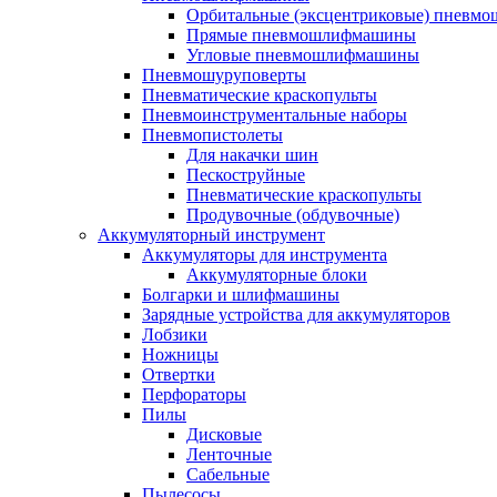
Орбитальные (эксцентриковые) пнев
Прямые пневмошлифмашины
Угловые пневмошлифмашины
Пневмошуруповерты
Пневматические краскопульты
Пневмоинструментальные наборы
Пневмопистолеты
Для накачки шин
Пескоструйные
Пневматические краскопульты
Продувочные (обдувочные)
Аккумуляторный инструмент
Аккумуляторы для инструмента
Аккумуляторные блоки
Болгарки и шлифмашины
Зарядные устройства для аккумуляторов
Лобзики
Ножницы
Отвертки
Перфораторы
Пилы
Дисковые
Ленточные
Сабельные
Пылесосы