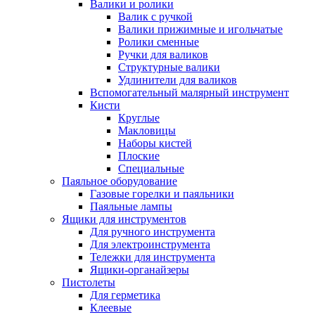
Валики и ролики
Валик с ручкой
Валики прижимные и игольчатые
Ролики сменные
Ручки для валиков
Структурные валики
Удлинители для валиков
Вспомогательный малярный инструмент
Кисти
Круглые
Макловицы
Наборы кистей
Плоские
Специальные
Паяльное оборудование
Газовые горелки и паяльники
Паяльные лампы
Ящики для инструментов
Для ручного инструмента
Для электроинструмента
Тележки для инструмента
Ящики-органайзеры
Пистолеты
Для герметика
Клеевые