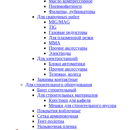
Масло компрессорное
Пневмофитинги
Фильтры, лубрикаторы
Для сварочных работ
MIG/MAG
TIG
Газовые редукторы
Для плазменной резки
ММА
Прочие аксессуары
Электроды
Для электростанций
Блоки автоматики
Прочие аксессуары
Тележки, колеса
Зажимы контактные
Для строительного оборудования
Бинт строительный
Для строительных материалов
Крестики для кафеля
Мешки для строительного мусора
Покрытия войлочные
Сетка армировочная
Тент-полотна
Укрывочная пленка