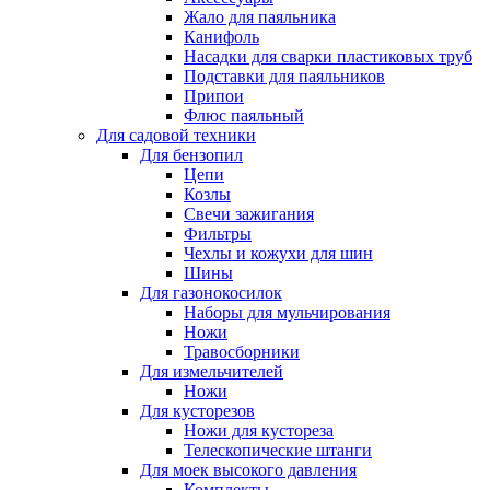
Жало для паяльника
Канифоль
Насадки для сварки пластиковых труб
Подставки для паяльников
Припои
Флюс паяльный
Для садовой техники
Для бензопил
Цепи
Козлы
Свечи зажигания
Фильтры
Чехлы и кожухи для шин
Шины
Для газонокосилок
Наборы для мульчирования
Ножи
Травосборники
Для измельчителей
Ножи
Для кусторезов
Ножи для кустореза
Телескопические штанги
Для моек высокого давления
Комплекты