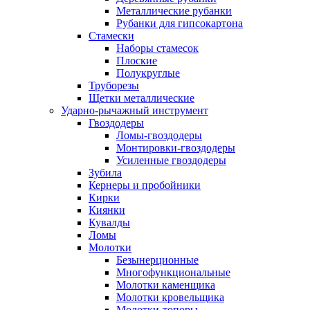
Металлические рубанки
Рубанки для гипсокартона
Стамески
Наборы стамесок
Плоские
Полукруглые
Труборезы
Щетки металлические
Ударно-рычажный инструмент
Гвоздодеры
Ломы-гвоздодеры
Монтировки-гвоздодеры
Усиленные гвоздодеры
Зубила
Кернеры и пробойники
Кирки
Киянки
Кувалды
Ломы
Молотки
Безынерционные
Многофункциональные
Молотки каменщика
Молотки кровельщика
Молотки-топоры