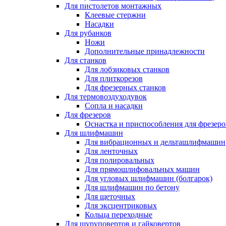
Для пистолетов монтажных
Клеевые стержни
Насадки
Для рубанков
Ножи
Дополнительные принадлежности
Для станков
Для лобзиковых станков
Для плиткорезов
Для фрезерных станков
Для термовоздуходувок
Сопла и насадки
Для фрезеров
Оснастка и приспособления для фрезеро
Для шлифмашин
Для вибрационных и дельташлифмашин
Для ленточных
Для полировальных
Для прямошлифовальных машин
Для угловых шлифмашин (болгарок)
Для шлифмашин по бетону
Для щеточных
Для эксцентриковых
Кольца переходные
Для шуруповертов и гайковертов