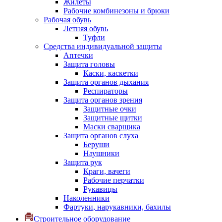
Жилеты
Рабочие комбинезоны и брюки
Рабочая обувь
Летняя обувь
Туфли
Средства индивидуальной защиты
Аптечки
Защита головы
Каски, каскетки
Защита органов дыхания
Респираторы
Защита органов зрения
Защитные очки
Защитные щитки
Маски сварщика
Защита органов слуха
Беруши
Наушники
Защита рук
Краги, вачеги
Рабочие перчатки
Рукавицы
Наколенники
Фартуки, нарукавники, бахилы
Строительное оборудование