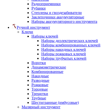
Радиоприемники
Рубанки
Степлеры и гвоздезабиватели
Заклепочники аккумуляторные
Наборы аккумуляторного инструмента
Ручной инструмент
Ключи
Наборы ключей
Наборы диэлектрических ключей
Наборы комбинированных ключей
Наборы накидных ключей
Наборы рожковых ключей
Наборы трубчатых ключей
Воротки
Динамометрические
Комбинированные
Накидные
Разводные
Рожковые
Торцевые
Трещотки
Трубные
Шестигранные (имбусовые)
Малярный инструмент