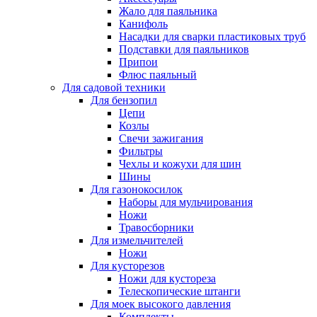
Жало для паяльника
Канифоль
Насадки для сварки пластиковых труб
Подставки для паяльников
Припои
Флюс паяльный
Для садовой техники
Для бензопил
Цепи
Козлы
Свечи зажигания
Фильтры
Чехлы и кожухи для шин
Шины
Для газонокосилок
Наборы для мульчирования
Ножи
Травосборники
Для измельчителей
Ножи
Для кусторезов
Ножи для кустореза
Телескопические штанги
Для моек высокого давления
Комплекты