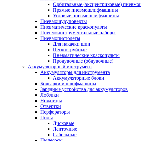
Орбитальные (эксцентриковые) пнев
Прямые пневмошлифмашины
Угловые пневмошлифмашины
Пневмошуруповерты
Пневматические краскопульты
Пневмоинструментальные наборы
Пневмопистолеты
Для накачки шин
Пескоструйные
Пневматические краскопульты
Продувочные (обдувочные)
Аккумуляторный инструмент
Аккумуляторы для инструмента
Аккумуляторные блоки
Болгарки и шлифмашины
Зарядные устройства для аккумуляторов
Лобзики
Ножницы
Отвертки
Перфораторы
Пилы
Дисковые
Ленточные
Сабельные
Пылесосы