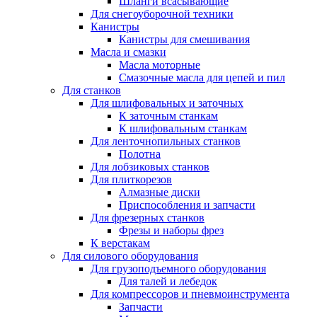
Шланги всасывающие
Для снегоуборочной техники
Канистры
Канистры для смешивания
Масла и смазки
Масла моторные
Смазочные масла для цепей и пил
Для станков
Для шлифовальных и заточных
К заточным станкам
К шлифовальным станкам
Для ленточнопильных станков
Полотна
Для лобзиковых станков
Для плиткорезов
Алмазные диски
Приспособления и запчасти
Для фрезерных станков
Фрезы и наборы фрез
К верстакам
Для силового оборудования
Для грузоподъемного оборудования
Для талей и лебедок
Для компрессоров и пневмоинструмента
Запчасти