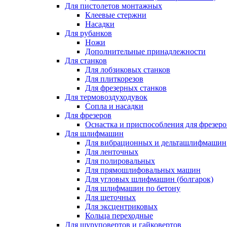
Для пистолетов монтажных
Клеевые стержни
Насадки
Для рубанков
Ножи
Дополнительные принадлежности
Для станков
Для лобзиковых станков
Для плиткорезов
Для фрезерных станков
Для термовоздуходувок
Сопла и насадки
Для фрезеров
Оснастка и приспособления для фрезеро
Для шлифмашин
Для вибрационных и дельташлифмашин
Для ленточных
Для полировальных
Для прямошлифовальных машин
Для угловых шлифмашин (болгарок)
Для шлифмашин по бетону
Для щеточных
Для эксцентриковых
Кольца переходные
Для шуруповертов и гайковертов