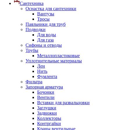
Сантехника
Оснастка для сантехники
Вантузы
Тросы
Паяльники для труб
Подводки
Для воды
Для газа
Сифоны и отводы
Трубы
Металлопластиковые
Уплотнительные материалы
Лен
Нить
Фумлента
Фильтра
Запорная арматура
Бочонки
Вентили
Вставки для развальцовки
Заглушки
Задвижки
Коллекторы
Контргайки
Краны вентильные