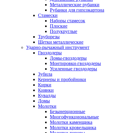
Металлические рубанки
Рубанки для гипсокартона
Стамески
Наборы стамесок
Плоские
Полукруглые
Труборезы
Щетки металлические
Ударно-рычажный инструмент
Гвоздодеры
Ломы-гвоздодеры
Монтировки-гвоздодеры
Усиленные гвоздодеры
Зубила
Кернеры и пробойники
Кирки
Киянки
Кувалды
Ломы
Молотки
Безынерционные
Многофункциональные
Молотки каменщика
Молотки кровельщика
Молотки-топоры