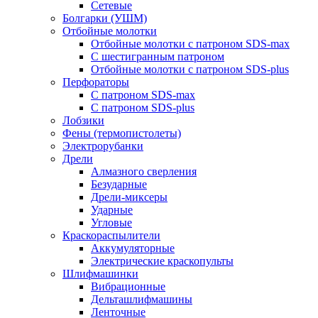
Сетевые
Болгарки (УШМ)
Отбойные молотки
Отбойные молотки с патроном SDS-max
С шестигранным патроном
Отбойные молотки с патроном SDS-plus
Перфораторы
С патроном SDS-max
С патроном SDS-plus
Лобзики
Фены (термопистолеты)
Электрорубанки
Дрели
Алмазного сверления
Безударные
Дрели-миксеры
Ударные
Угловые
Краскораспылители
Аккумуляторные
Электрические краскопульты
Шлифмашинки
Вибрационные
Дельташлифмашины
Ленточные