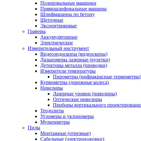
Полировальные машинки
Прямошлифовальные машины
Шлифмашины по бетону
Щеточные
Эксцентриковые
Граверы
Аккумуляторные
Электрические
Измерительный инструмент
Видеоэндоскопы (видеоскопы)
Дальномеры лазерные (рулетки)
Детекторы металла (проводки)
Измерители температуры
Пирометры (инфракрасные термометры
Курвиметры (дорожные колеса)
Нивелиры
Лазерные уровни (нивелиры)
Оптические нивелиры
Приборы вертикального проектировани
Теодолиты
Угломеры и уклономеры
Мультиметры
Пилы
Монтажные (отрезные)
Сабельные (электроножовки)