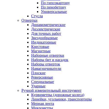
По гипсокартону
По пенобетону
Универсальные
Стусла
Отвертки
Динамометрические
Диэлектрические
Для точных работ
Звездообразные
Индикаторные
Крестовые
Магнитные
Наборные отвертки
Наборы бит и насадок
Наборы отверток
Намагничиватели
Плоские
Реверсивные
Специальные
Ударные
Ручной измерительный инструмент
Курвиметры (дорожные колеса)
Линейки, угольники, транспортиры
Мерная лента
Микрометры