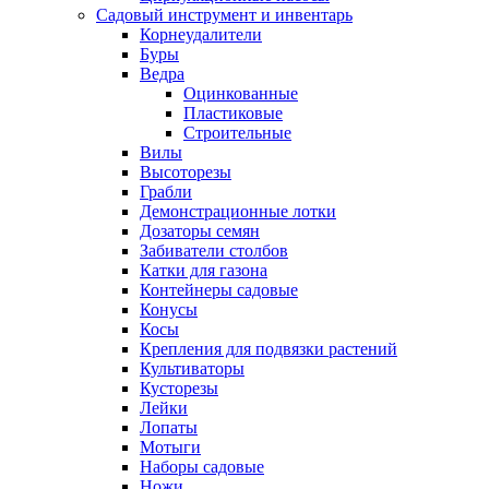
Садовый инструмент и инвентарь
Корнеудалители
Буры
Ведра
Оцинкованные
Пластиковые
Строительные
Вилы
Высоторезы
Грабли
Демонстрационные лотки
Дозаторы семян
Забиватели столбов
Катки для газона
Контейнеры садовые
Конусы
Косы
Крепления для подвязки растений
Культиваторы
Кусторезы
Лейки
Лопаты
Мотыги
Наборы садовые
Ножи