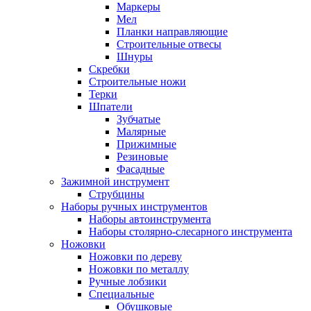
Маркеры
Мел
Планки направляющие
Строительные отвесы
Шнуры
Скребки
Строительные ножи
Терки
Шпатели
Зубчатые
Малярные
Прижимные
Резиновые
Фасадные
Зажимной инструмент
Струбцины
Наборы ручных инструментов
Наборы автоинструмента
Наборы столярно-слесарного инструмента
Ножовки
Ножовки по дереву
Ножовки по металлу
Ручные лобзики
Специальные
Обушковые