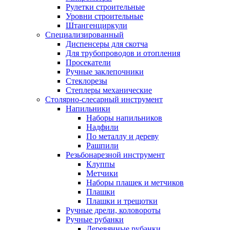
Рулетки строительные
Уровни строительные
Штангенциркули
Специализированный
Диспенсеры для скотча
Для трубопроводов и отопления
Просекатели
Ручные заклепочники
Стеклорезы
Степлеры механические
Столярно-слесарный инструмент
Напильники
Наборы напильников
Надфили
По металлу и дереву
Рашпили
Резьбонарезной инструмент
Клуппы
Метчики
Наборы плашек и метчиков
Плашки
Плашки и трещотки
Ручные дрели, коловороты
Ручные рубанки
Деревянные рубанки