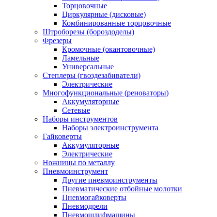
Торцовочные
Циркулярные (дисковые)
Комбинированные торцовочные
Штроборезы (бороздоделы)
Фрезеры
Кромочные (окантовочные)
Ламельные
Универсальные
Степлеры (гвоздезабиватели)
Электрические
Многофункциональные (реноваторы)
Аккумуляторные
Сетевые
Наборы инструментов
Наборы электроинструмента
Гайковерты
Аккумуляторные
Электрические
Ножницы по металлу
Пневмоинструмент
Другие пневмоинструменты
Пневматические отбойные молотки
Пневмогайковерты
Пневмодрели
Пневмошлифмашины