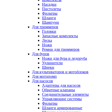
Насадки
Пистолеты
Фильтры
Шланги
Шампуни
Для триммеров
Головки
Запасные комплекты
Леска
Ножи
Ремни для триммеров
Для буров
Ножи для бура и ледоруба
Удлинители
Шнеки
Для культиваторов и мотоблоков
Для мотопомп
Для насосов
Адаптеры для насосов
Обратные клапаны
Соединительные элементы
Управляющие системы
Фильтры
Шланги армированные