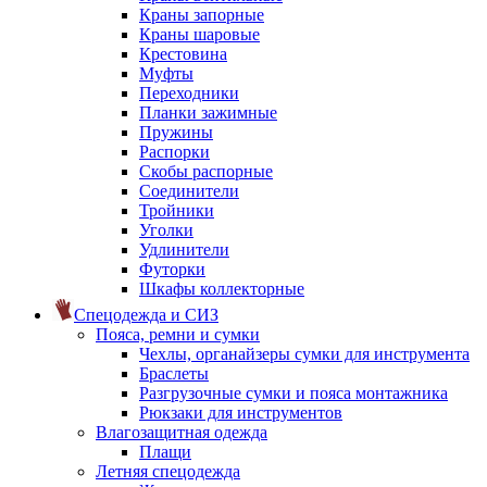
Краны запорные
Краны шаровые
Крестовина
Муфты
Переходники
Планки зажимные
Пружины
Распорки
Скобы распорные
Соединители
Тройники
Уголки
Удлинители
Футорки
Шкафы коллекторные
Спецодежда и СИЗ
Пояса, ремни и сумки
Чехлы, органайзеры сумки для инструмента
Браслеты
Разгрузочные сумки и пояса монтажника
Рюкзаки для инструментов
Влагозащитная одежда
Плащи
Летняя спецодежда