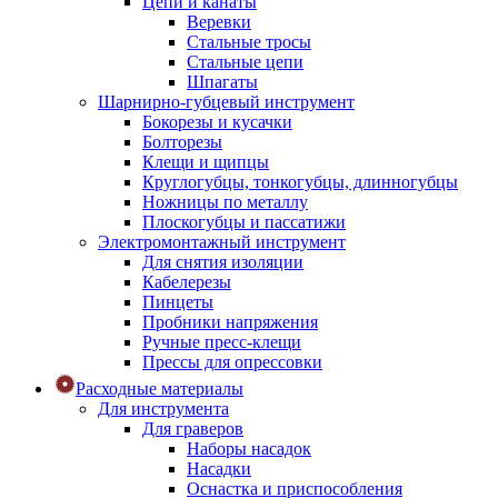
Цепи и канаты
Веревки
Стальные тросы
Стальные цепи
Шпагаты
Шарнирно-губцевый инструмент
Бокорезы и кусачки
Болторезы
Клещи и щипцы
Круглогубцы, тонкогубцы, длинногубцы
Ножницы по металлу
Плоскогубцы и пассатижи
Электромонтажный инструмент
Для снятия изоляции
Кабелерезы
Пинцеты
Пробники напряжения
Ручные пресс-клещи
Прессы для опрессовки
Расходные материалы
Для инструмента
Для граверов
Наборы насадок
Насадки
Оснастка и приспособления