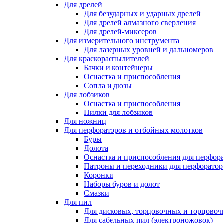
Для дрелей
Для безударных и ударных дрелей
Для дрелей алмазного сверления
Для дрелей-миксеров
Для измерительного инструмента
Для лазерных уровней и дальномеров
Для краскораспылителей
Бачки и контейнеры
Оснастка и приспособления
Сопла и дюзы
Для лобзиков
Оснастка и приспособления
Пилки для лобзиков
Для ножниц
Для перфораторов и отбойных молотков
Буры
Долота
Оснастка и приспособления для перфор
Патроны и переходники для перфоратор
Коронки
Наборы буров и долот
Смазки
Для пил
Для дисковых, торцовочных и торцово
Для сабельных пил (электроножовок)