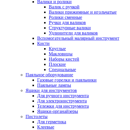
Валики и ролики
Валик с ручкой
Валики прижимные и игольчатые
Ролики сменные
Ручки для валиков
Структурные валики
Удлинители для валиков
Вспомогательный малярный инструмент
Кисти
Круглые
Макловицы
Наборы кистей
Плоские
Специальные
Паяльное оборудование
Газовые горелки и паяльники
Паяльные лампы
Ящики для инструментов
Для ручного инструмента
Для электроинструмента
Тележки для инструмента
Ящики-органайзеры
Пистолеты
Для герметика
Клеевые