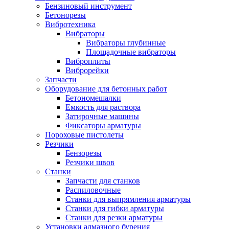
Бензиновый инструмент
Бетонорезы
Вибротехника
Вибраторы
Вибраторы глубинные
Площадочные вибраторы
Виброплиты
Виброрейки
Запчасти
Оборудование для бетонных работ
Бетономешалки
Емкость для раствора
Затирочные машины
Фиксаторы арматуры
Пороховые пистолеты
Резчики
Бензорезы
Резчики швов
Станки
Запчасти для станков
Распиловочные
Станки для выпрямления арматуры
Станки для гибки арматуры
Станки для резки арматуры
Установки алмазного бурения