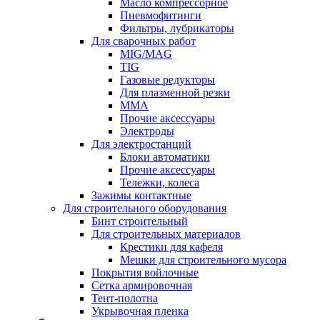
Масло компрессорное
Пневмофитинги
Фильтры, лубрикаторы
Для сварочных работ
MIG/MAG
TIG
Газовые редукторы
Для плазменной резки
ММА
Прочие аксессуары
Электроды
Для электростанций
Блоки автоматики
Прочие аксессуары
Тележки, колеса
Зажимы контактные
Для строительного оборудования
Бинт строительный
Для строительных материалов
Крестики для кафеля
Мешки для строительного мусора
Покрытия войлочные
Сетка армировочная
Тент-полотна
Укрывочная пленка