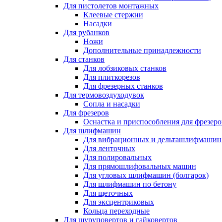
Для пистолетов монтажных
Клеевые стержни
Насадки
Для рубанков
Ножи
Дополнительные принадлежности
Для станков
Для лобзиковых станков
Для плиткорезов
Для фрезерных станков
Для термовоздуходувок
Сопла и насадки
Для фрезеров
Оснастка и приспособления для фрезеро
Для шлифмашин
Для вибрационных и дельташлифмашин
Для ленточных
Для полировальных
Для прямошлифовальных машин
Для угловых шлифмашин (болгарок)
Для шлифмашин по бетону
Для щеточных
Для эксцентриковых
Кольца переходные
Для шуруповертов и гайковертов