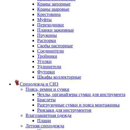
Краны запорные
Краны шаровые
Крестовина
Муфты
Переходники
Планки зажимные
Пружины
Распорки
Скобы распорные
Соединители
Тройники
Уголки
Удлинители
Футорки
Шкафы коллекторные
Спецодежда и СИЗ
Пояса, ремни и сумки
Чехлы, органайзеры сумки для инструмента
Браслеты
Разгрузочные сумки и пояса монтажника
Рюкзаки для инструментов
Влагозащитная одежда
Плащи
Летняя спецодежда