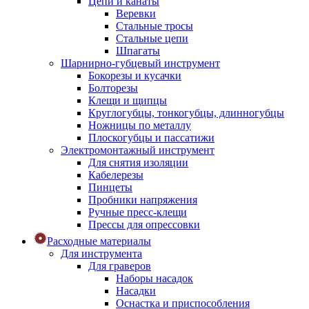
Цепи и канаты
Веревки
Стальные тросы
Стальные цепи
Шпагаты
Шарнирно-губцевый инструмент
Бокорезы и кусачки
Болторезы
Клещи и щипцы
Круглогубцы, тонкогубцы, длинногубцы
Ножницы по металлу
Плоскогубцы и пассатижи
Электромонтажный инструмент
Для снятия изоляции
Кабелерезы
Пинцеты
Пробники напряжения
Ручные пресс-клещи
Прессы для опрессовки
Расходные материалы
Для инструмента
Для граверов
Наборы насадок
Насадки
Оснастка и приспособления