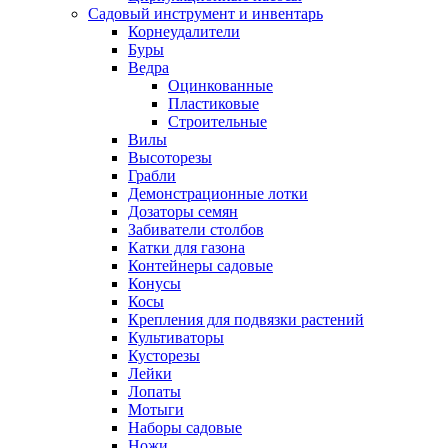
Садовый инструмент и инвентарь
Корнеудалители
Буры
Ведра
Оцинкованные
Пластиковые
Строительные
Вилы
Высоторезы
Грабли
Демонстрационные лотки
Дозаторы семян
Забиватели столбов
Катки для газона
Контейнеры садовые
Конусы
Косы
Крепления для подвязки растений
Культиваторы
Кусторезы
Лейки
Лопаты
Мотыги
Наборы садовые
Ножи