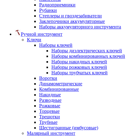
Радиоприемники
Рубанки
Степлеры и гвоздезабиватели
Заклепочники аккумуляторные
Наборы аккумуляторного инструмента
Ручной инструмент
Ключи
Наборы ключей
Наборы диэлектрических ключей
Наборы комбинированных ключей
Наборы накидных ключей
Наборы рожковых ключей
Наборы трубчатых ключей
Воротки
Динамометрические
Комбинированные
Накидные
Разводные
Рожковые
Торцевые
Трещотки
Трубные
Шестигранные (имбусовые)
Малярный инструмент