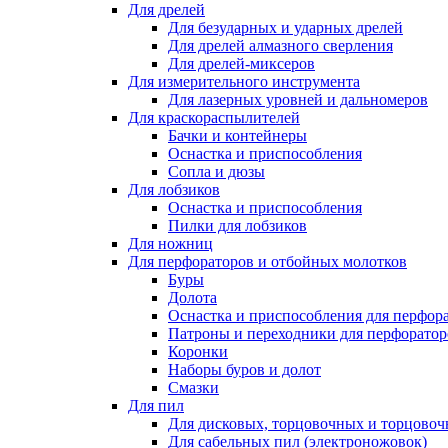
Для дрелей
Для безударных и ударных дрелей
Для дрелей алмазного сверления
Для дрелей-миксеров
Для измерительного инструмента
Для лазерных уровней и дальномеров
Для краскораспылителей
Бачки и контейнеры
Оснастка и приспособления
Сопла и дюзы
Для лобзиков
Оснастка и приспособления
Пилки для лобзиков
Для ножниц
Для перфораторов и отбойных молотков
Буры
Долота
Оснастка и приспособления для перфор
Патроны и переходники для перфоратор
Коронки
Наборы буров и долот
Смазки
Для пил
Для дисковых, торцовочных и торцово
Для сабельных пил (электроножовок)