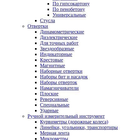
По гипсокартону
По пенобетону
Универсальные
Стусла
Отвертки
Динамометрические
Диэлектрические
Для точных работ
Звездообразные
Индикаторные
Крестовые
Магнитные
Наборные отвертки
Наборы бит и насадок
Наборы отверток
Намагничиватели
Плоские
Реверсивные
Специальные
Ударные
Ручной измерительный инструмент
Курвиметры (дорожные колеса)
Линейки, угольники, транспортиры
Мерная лента
Микрометры