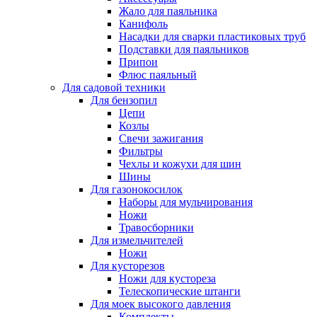
Жало для паяльника
Канифоль
Насадки для сварки пластиковых труб
Подставки для паяльников
Припои
Флюс паяльный
Для садовой техники
Для бензопил
Цепи
Козлы
Свечи зажигания
Фильтры
Чехлы и кожухи для шин
Шины
Для газонокосилок
Наборы для мульчирования
Ножи
Травосборники
Для измельчителей
Ножи
Для кусторезов
Ножи для кустореза
Телескопические штанги
Для моек высокого давления
Комплекты