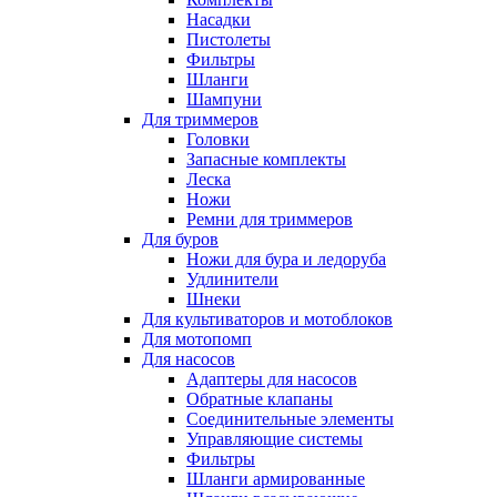
Насадки
Пистолеты
Фильтры
Шланги
Шампуни
Для триммеров
Головки
Запасные комплекты
Леска
Ножи
Ремни для триммеров
Для буров
Ножи для бура и ледоруба
Удлинители
Шнеки
Для культиваторов и мотоблоков
Для мотопомп
Для насосов
Адаптеры для насосов
Обратные клапаны
Соединительные элементы
Управляющие системы
Фильтры
Шланги армированные