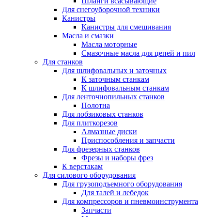
Шланги всасывающие
Для снегоуборочной техники
Канистры
Канистры для смешивания
Масла и смазки
Масла моторные
Смазочные масла для цепей и пил
Для станков
Для шлифовальных и заточных
К заточным станкам
К шлифовальным станкам
Для ленточнопильных станков
Полотна
Для лобзиковых станков
Для плиткорезов
Алмазные диски
Приспособления и запчасти
Для фрезерных станков
Фрезы и наборы фрез
К верстакам
Для силового оборудования
Для грузоподъемного оборудования
Для талей и лебедок
Для компрессоров и пневмоинструмента
Запчасти