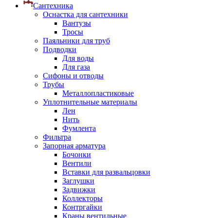
Сантехника
Оснастка для сантехники
Вантузы
Тросы
Паяльники для труб
Подводки
Для воды
Для газа
Сифоны и отводы
Трубы
Металлопластиковые
Уплотнительные материалы
Лен
Нить
Фумлента
Фильтра
Запорная арматура
Бочонки
Вентили
Вставки для развальцовки
Заглушки
Задвижки
Коллекторы
Контргайки
Краны вентильные