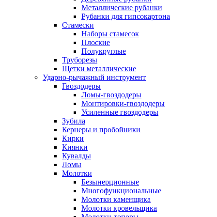
Металлические рубанки
Рубанки для гипсокартона
Стамески
Наборы стамесок
Плоские
Полукруглые
Труборезы
Щетки металлические
Ударно-рычажный инструмент
Гвоздодеры
Ломы-гвоздодеры
Монтировки-гвоздодеры
Усиленные гвоздодеры
Зубила
Кернеры и пробойники
Кирки
Киянки
Кувалды
Ломы
Молотки
Безынерционные
Многофункциональные
Молотки каменщика
Молотки кровельщика
Молотки-топоры