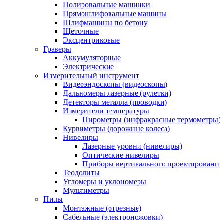
Полировальные машинки
Прямошлифовальные машины
Шлифмашины по бетону
Щеточные
Эксцентриковые
Граверы
Аккумуляторные
Электрические
Измерительный инструмент
Видеоэндоскопы (видеоскопы)
Дальномеры лазерные (рулетки)
Детекторы металла (проводки)
Измерители температуры
Пирометры (инфракрасные термометры
Курвиметры (дорожные колеса)
Нивелиры
Лазерные уровни (нивелиры)
Оптические нивелиры
Приборы вертикального проектировани
Теодолиты
Угломеры и уклономеры
Мультиметры
Пилы
Монтажные (отрезные)
Сабельные (электроножовки)