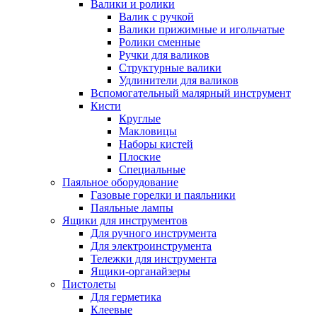
Валики и ролики
Валик с ручкой
Валики прижимные и игольчатые
Ролики сменные
Ручки для валиков
Структурные валики
Удлинители для валиков
Вспомогательный малярный инструмент
Кисти
Круглые
Макловицы
Наборы кистей
Плоские
Специальные
Паяльное оборудование
Газовые горелки и паяльники
Паяльные лампы
Ящики для инструментов
Для ручного инструмента
Для электроинструмента
Тележки для инструмента
Ящики-органайзеры
Пистолеты
Для герметика
Клеевые