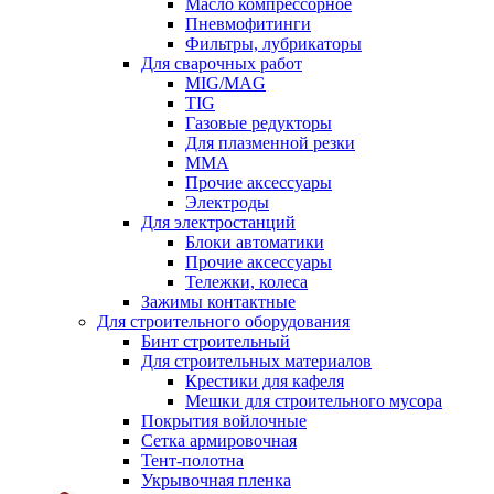
Масло компрессорное
Пневмофитинги
Фильтры, лубрикаторы
Для сварочных работ
MIG/MAG
TIG
Газовые редукторы
Для плазменной резки
ММА
Прочие аксессуары
Электроды
Для электростанций
Блоки автоматики
Прочие аксессуары
Тележки, колеса
Зажимы контактные
Для строительного оборудования
Бинт строительный
Для строительных материалов
Крестики для кафеля
Мешки для строительного мусора
Покрытия войлочные
Сетка армировочная
Тент-полотна
Укрывочная пленка