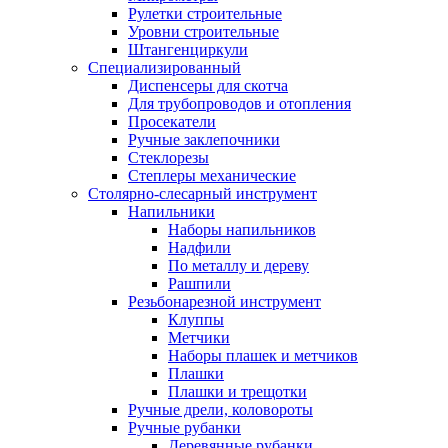
Рулетки строительные
Уровни строительные
Штангенциркули
Специализированный
Диспенсеры для скотча
Для трубопроводов и отопления
Просекатели
Ручные заклепочники
Стеклорезы
Степлеры механические
Столярно-слесарный инструмент
Напильники
Наборы напильников
Надфили
По металлу и дереву
Рашпили
Резьбонарезной инструмент
Клуппы
Метчики
Наборы плашек и метчиков
Плашки
Плашки и трещотки
Ручные дрели, коловороты
Ручные рубанки
Деревянные рубанки