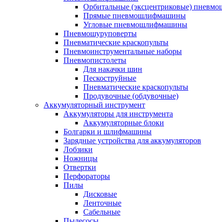
Орбитальные (эксцентриковые) пнев
Прямые пневмошлифмашины
Угловые пневмошлифмашины
Пневмошуруповерты
Пневматические краскопульты
Пневмоинструментальные наборы
Пневмопистолеты
Для накачки шин
Пескоструйные
Пневматические краскопульты
Продувочные (обдувочные)
Аккумуляторный инструмент
Аккумуляторы для инструмента
Аккумуляторные блоки
Болгарки и шлифмашины
Зарядные устройства для аккумуляторов
Лобзики
Ножницы
Отвертки
Перфораторы
Пилы
Дисковые
Ленточные
Сабельные
Пылесосы