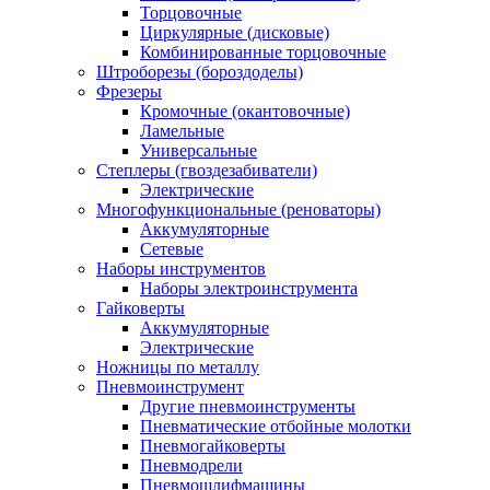
Торцовочные
Циркулярные (дисковые)
Комбинированные торцовочные
Штроборезы (бороздоделы)
Фрезеры
Кромочные (окантовочные)
Ламельные
Универсальные
Степлеры (гвоздезабиватели)
Электрические
Многофункциональные (реноваторы)
Аккумуляторные
Сетевые
Наборы инструментов
Наборы электроинструмента
Гайковерты
Аккумуляторные
Электрические
Ножницы по металлу
Пневмоинструмент
Другие пневмоинструменты
Пневматические отбойные молотки
Пневмогайковерты
Пневмодрели
Пневмошлифмашины