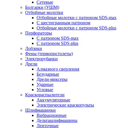
Сетевые
Болгарки (УШМ)
Отбойные молотки
Отбойные молотки с патроном SDS-max
С шестигранным патроном
Отбойные молотки с патроном SDS-plus
Перфораторы
С патроном SDS-max
С патроном SDS-plus
Лобзики
Фены (термопистолеты)
Электрорубанки
Дрели
Алмазного сверления
Безударные
Дрели-миксеры
Ударные
Угловые
Краскораспылители
Аккумуляторные
Электрические краскопульты
Шлифмашинки
Вибрационные
Дельташлифмашины
Ленточные