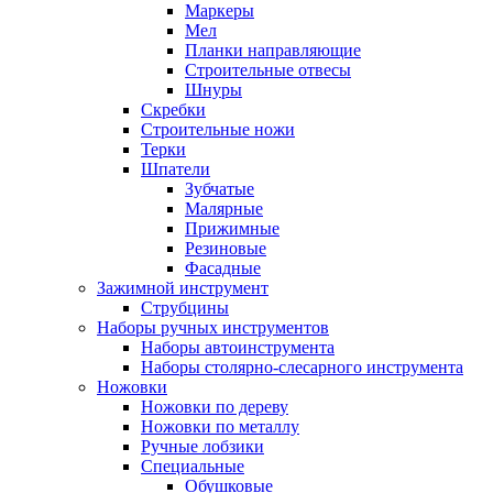
Маркеры
Мел
Планки направляющие
Строительные отвесы
Шнуры
Скребки
Строительные ножи
Терки
Шпатели
Зубчатые
Малярные
Прижимные
Резиновые
Фасадные
Зажимной инструмент
Струбцины
Наборы ручных инструментов
Наборы автоинструмента
Наборы столярно-слесарного инструмента
Ножовки
Ножовки по дереву
Ножовки по металлу
Ручные лобзики
Специальные
Обушковые