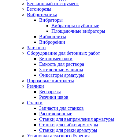
Бензиновый инструмент
Бетонорезы
Вибротехника
Вибраторы
Вибраторы глубинные
Площадочные вибраторы
Виброплиты
Виброрейки
Запчасти
Оборудование для бетонных работ
Бетономешалки
Емкость для раствора
Затирочные машины
Фиксаторы арматуры
Пороховые пистолеты
Резчики
Бензорезы
Резчики швов
Станки
Запчасти для станков
Распиловочные
Станки для выпрямления арматуры
Станки для гибки арматуры
Станки для резки арматуры
Установки алмазного бурения