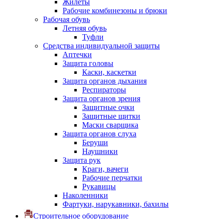
Жилеты
Рабочие комбинезоны и брюки
Рабочая обувь
Летняя обувь
Туфли
Средства индивидуальной защиты
Аптечки
Защита головы
Каски, каскетки
Защита органов дыхания
Респираторы
Защита органов зрения
Защитные очки
Защитные щитки
Маски сварщика
Защита органов слуха
Беруши
Наушники
Защита рук
Краги, вачеги
Рабочие перчатки
Рукавицы
Наколенники
Фартуки, нарукавники, бахилы
Строительное оборудование