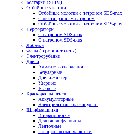
Болгарки (УШМ)
Отбойные молотки
Отбойные молотки с патроном SDS-max
С шестигранным патроном
Отбойные молотки с патроном SDS-plus
Перфораторы
С патроном SDS-max
С патроном SDS-plus
Лобзики
Фены (термопистолеты)
Электрорубанки
Дрели
Алмазного сверления
Безударные
Дрели-миксеры
Ударные
Угловые
Краскораспылители
Аккумуляторные
Электрические краскопульты
Шлифмашинки
Вибрационные
Дельташлифмашины
Ленточные
Полировальные машинки