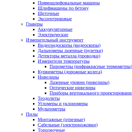
Прямошлифовальные машины
Шлифмашины по бетону
Щеточные
Эксцентриковые
Граверы
Аккумуляторные
Электрические
Измерительный инструмент
Видеоэндоскопы (видеоскопы)
Дальномеры лазерные (рулетки)
Детекторы металла (проводки)
Измерители температуры
Пирометры (инфракрасные термометры
Курвиметры (дорожные колеса)
Нивелиры
Лазерные уровни (нивелиры)
Оптические нивелиры
Приборы вертикального проектировани
Теодолиты
Угломеры и уклономеры
Мультиметры
Пилы
Монтажные (отрезные)
Сабельные (электроножовки)
Торцовочные