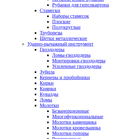
Рубанки для гипсокартона
Стамески
Наборы стамесок
Плоские
Полукруглые
Труборезы
Щетки металлические
Ударно-рычажный инструмент
Гвоздодеры
Ломы-гвоздодеры
Монтировки-гвоздодеры
Усиленные гвоздодеры
Зубила
Кернеры и пробойники
Кирки
Киянки
Кувалды
Ломы
Молотки
Безынерционные
Многофункциональные
Молотки каменщика
Молотки кровельщика
Молотки-топоры
Рихтовочные