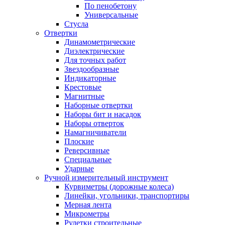
По пенобетону
Универсальные
Стусла
Отвертки
Динамометрические
Диэлектрические
Для точных работ
Звездообразные
Индикаторные
Крестовые
Магнитные
Наборные отвертки
Наборы бит и насадок
Наборы отверток
Намагничиватели
Плоские
Реверсивные
Специальные
Ударные
Ручной измерительный инструмент
Курвиметры (дорожные колеса)
Линейки, угольники, транспортиры
Мерная лента
Микрометры
Рулетки строительные