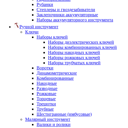
Рубанки
Степлеры и гвоздезабиватели
Заклепочники аккумуляторные
Наборы аккумуляторного инструмента
Ручной инструмент
Ключи
Наборы ключей
Наборы диэлектрических ключей
Наборы комбинированных ключей
Наборы накидных ключей
Наборы рожковых ключей
Наборы трубчатых ключей
Воротки
Динамометрические
Комбинированные
Накидные
Разводные
Рожковые
Торцевые
Трещотки
Трубные
Шестигранные (имбусовые)
Малярный инструмент
Валики и ролики