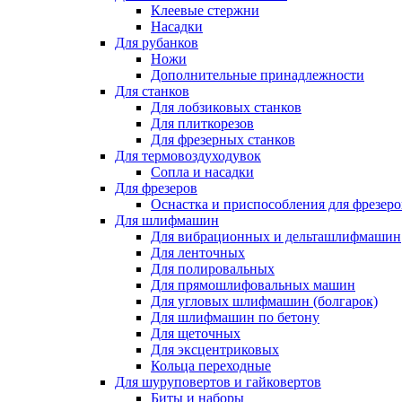
Клеевые стержни
Насадки
Для рубанков
Ножи
Дополнительные принадлежности
Для станков
Для лобзиковых станков
Для плиткорезов
Для фрезерных станков
Для термовоздуходувок
Сопла и насадки
Для фрезеров
Оснастка и приспособления для фрезеро
Для шлифмашин
Для вибрационных и дельташлифмашин
Для ленточных
Для полировальных
Для прямошлифовальных машин
Для угловых шлифмашин (болгарок)
Для шлифмашин по бетону
Для щеточных
Для эксцентриковых
Кольца переходные
Для шуруповертов и гайковертов
Биты и наборы