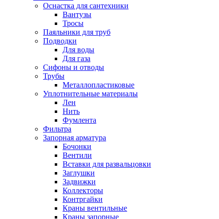
Оснастка для сантехники
Вантузы
Тросы
Паяльники для труб
Подводки
Для воды
Для газа
Сифоны и отводы
Трубы
Металлопластиковые
Уплотнительные материалы
Лен
Нить
Фумлента
Фильтра
Запорная арматура
Бочонки
Вентили
Вставки для развальцовки
Заглушки
Задвижки
Коллекторы
Контргайки
Краны вентильные
Краны запорные