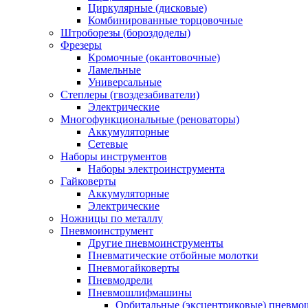
Циркулярные (дисковые)
Комбинированные торцовочные
Штроборезы (бороздоделы)
Фрезеры
Кромочные (окантовочные)
Ламельные
Универсальные
Степлеры (гвоздезабиватели)
Электрические
Многофункциональные (реноваторы)
Аккумуляторные
Сетевые
Наборы инструментов
Наборы электроинструмента
Гайковерты
Аккумуляторные
Электрические
Ножницы по металлу
Пневмоинструмент
Другие пневмоинструменты
Пневматические отбойные молотки
Пневмогайковерты
Пневмодрели
Пневмошлифмашины
Орбитальные (эксцентриковые) пнев