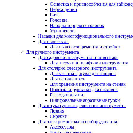
Оснастка и приспособления для гайкове
Переходники
Биты
Головки
Наборы торцевых головок
Удлинители
Насадки для многофункционального инструм
Для пылесосов
Для пылесосов ремонта и стройки
Для ручного инструмента
Для садового инструмента и инвентаря
Для заточки и шлифовки инструмента
Для столярно-слесарного инструмента
Для молотков, кувалд и топоров
Для напильников
Для хранения инструмента на стенах
Полотна и рукоятки для ножовок
Разводки для пил
Шлифовальные абразивные губки
Для штукатурно-отделочного инструмента
Лезвия
Скребки
Для электромонтажного оборудования
Аксессуары
Жало для паяльника