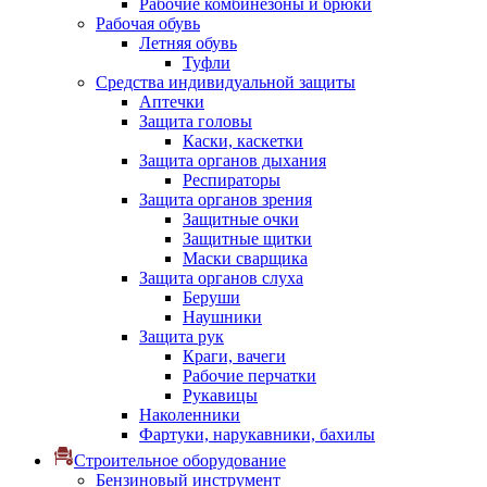
Рабочие комбинезоны и брюки
Рабочая обувь
Летняя обувь
Туфли
Средства индивидуальной защиты
Аптечки
Защита головы
Каски, каскетки
Защита органов дыхания
Респираторы
Защита органов зрения
Защитные очки
Защитные щитки
Маски сварщика
Защита органов слуха
Беруши
Наушники
Защита рук
Краги, вачеги
Рабочие перчатки
Рукавицы
Наколенники
Фартуки, нарукавники, бахилы
Строительное оборудование
Бензиновый инструмент