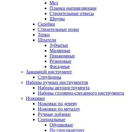
Мел
Планки направляющие
Строительные отвесы
Шнуры
Скребки
Строительные ножи
Терки
Шпатели
Зубчатые
Малярные
Прижимные
Резиновые
Фасадные
Зажимной инструмент
Струбцины
Наборы ручных инструментов
Наборы автоинструмента
Наборы столярно-слесарного инструмента
Ножовки
Ножовки по дереву
Ножовки по металлу
Ручные лобзики
Специальные
Обушковые
По гипсокартону