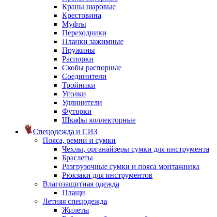
Краны шаровые
Крестовина
Муфты
Переходники
Планки зажимные
Пружины
Распорки
Скобы распорные
Соединители
Тройники
Уголки
Удлинители
Футорки
Шкафы коллекторные
Спецодежда и СИЗ
Пояса, ремни и сумки
Чехлы, органайзеры сумки для инструмента
Браслеты
Разгрузочные сумки и пояса монтажника
Рюкзаки для инструментов
Влагозащитная одежда
Плащи
Летняя спецодежда
Жилеты