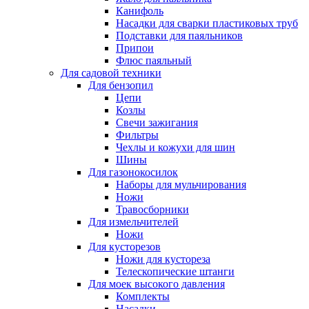
Канифоль
Насадки для сварки пластиковых труб
Подставки для паяльников
Припои
Флюс паяльный
Для садовой техники
Для бензопил
Цепи
Козлы
Свечи зажигания
Фильтры
Чехлы и кожухи для шин
Шины
Для газонокосилок
Наборы для мульчирования
Ножи
Травосборники
Для измельчителей
Ножи
Для кусторезов
Ножи для кустореза
Телескопические штанги
Для моек высокого давления
Комплекты
Насадки