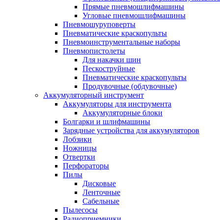
Прямые пневмошлифмашины
Угловые пневмошлифмашины
Пневмошуруповерты
Пневматические краскопульты
Пневмоинструментальные наборы
Пневмопистолеты
Для накачки шин
Пескоструйные
Пневматические краскопульты
Продувочные (обдувочные)
Аккумуляторный инструмент
Аккумуляторы для инструмента
Аккумуляторные блоки
Болгарки и шлифмашины
Зарядные устройства для аккумуляторов
Лобзики
Ножницы
Отвертки
Перфораторы
Пилы
Дисковые
Ленточные
Сабельные
Пылесосы
Радиоприемники