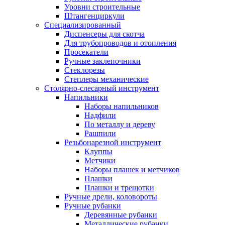
Уровни строительные
Штангенциркули
Специализированный
Диспенсеры для скотча
Для трубопроводов и отопления
Просекатели
Ручные заклепочники
Стеклорезы
Степлеры механические
Столярно-слесарный инструмент
Напильники
Наборы напильников
Надфили
По металлу и дереву
Рашпили
Резьбонарезной инструмент
Клуппы
Метчики
Наборы плашек и метчиков
Плашки
Плашки и трещотки
Ручные дрели, коловороты
Ручные рубанки
Деревянные рубанки
Металлические рубанки