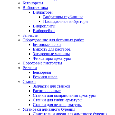
Бетонорезы
Вибротехника
Вибраторы
Вибраторы глубинные
Площадочные вибраторы
Виброплиты
Виброрейки
Запчасти
Оборудование для бетонных работ
Бетономешалки
Емкость для раствора
Затирочные машины
Фиксаторы арматуры
Пороховые пистолеты
Резчики
Бензорезы
Резчики швов
Станки
Запчасти для станков
Распиловочные
Станки для выпрямления арматуры
Станки для гибки арматуры
Станки для резки арматуры
Установки алмазного бурения
Двигатели и дрели для алмазного бурения