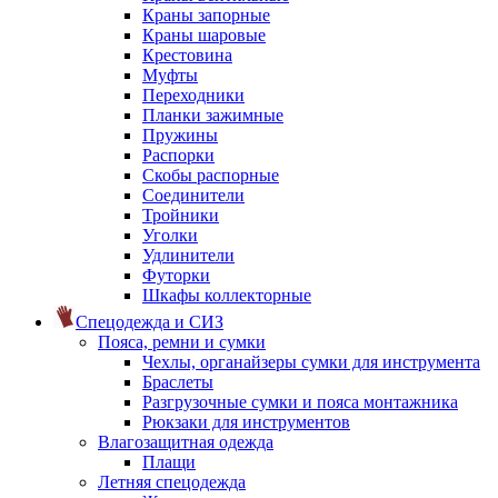
Краны запорные
Краны шаровые
Крестовина
Муфты
Переходники
Планки зажимные
Пружины
Распорки
Скобы распорные
Соединители
Тройники
Уголки
Удлинители
Футорки
Шкафы коллекторные
Спецодежда и СИЗ
Пояса, ремни и сумки
Чехлы, органайзеры сумки для инструмента
Браслеты
Разгрузочные сумки и пояса монтажника
Рюкзаки для инструментов
Влагозащитная одежда
Плащи
Летняя спецодежда