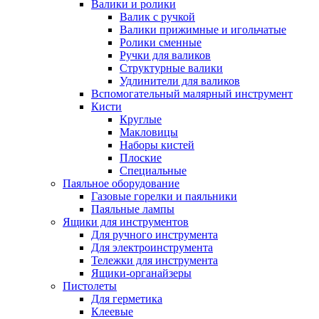
Валики и ролики
Валик с ручкой
Валики прижимные и игольчатые
Ролики сменные
Ручки для валиков
Структурные валики
Удлинители для валиков
Вспомогательный малярный инструмент
Кисти
Круглые
Макловицы
Наборы кистей
Плоские
Специальные
Паяльное оборудование
Газовые горелки и паяльники
Паяльные лампы
Ящики для инструментов
Для ручного инструмента
Для электроинструмента
Тележки для инструмента
Ящики-органайзеры
Пистолеты
Для герметика
Клеевые