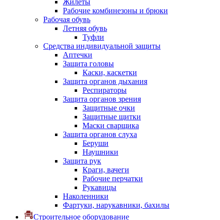
Жилеты
Рабочие комбинезоны и брюки
Рабочая обувь
Летняя обувь
Туфли
Средства индивидуальной защиты
Аптечки
Защита головы
Каски, каскетки
Защита органов дыхания
Респираторы
Защита органов зрения
Защитные очки
Защитные щитки
Маски сварщика
Защита органов слуха
Беруши
Наушники
Защита рук
Краги, вачеги
Рабочие перчатки
Рукавицы
Наколенники
Фартуки, нарукавники, бахилы
Строительное оборудование