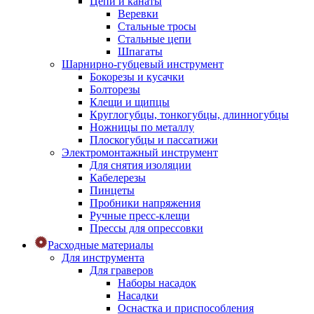
Цепи и канаты
Веревки
Стальные тросы
Стальные цепи
Шпагаты
Шарнирно-губцевый инструмент
Бокорезы и кусачки
Болторезы
Клещи и щипцы
Круглогубцы, тонкогубцы, длинногубцы
Ножницы по металлу
Плоскогубцы и пассатижи
Электромонтажный инструмент
Для снятия изоляции
Кабелерезы
Пинцеты
Пробники напряжения
Ручные пресс-клещи
Прессы для опрессовки
Расходные материалы
Для инструмента
Для граверов
Наборы насадок
Насадки
Оснастка и приспособления