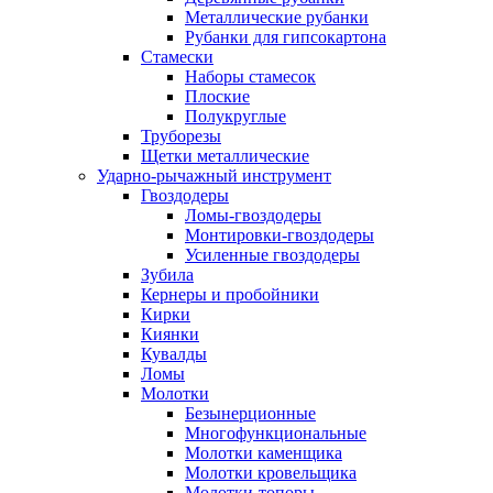
Металлические рубанки
Рубанки для гипсокартона
Стамески
Наборы стамесок
Плоские
Полукруглые
Труборезы
Щетки металлические
Ударно-рычажный инструмент
Гвоздодеры
Ломы-гвоздодеры
Монтировки-гвоздодеры
Усиленные гвоздодеры
Зубила
Кернеры и пробойники
Кирки
Киянки
Кувалды
Ломы
Молотки
Безынерционные
Многофункциональные
Молотки каменщика
Молотки кровельщика
Молотки-топоры