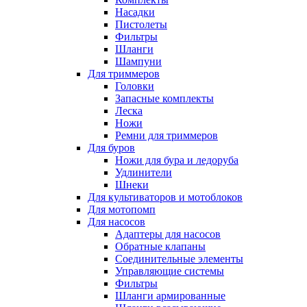
Насадки
Пистолеты
Фильтры
Шланги
Шампуни
Для триммеров
Головки
Запасные комплекты
Леска
Ножи
Ремни для триммеров
Для буров
Ножи для бура и ледоруба
Удлинители
Шнеки
Для культиваторов и мотоблоков
Для мотопомп
Для насосов
Адаптеры для насосов
Обратные клапаны
Соединительные элементы
Управляющие системы
Фильтры
Шланги армированные