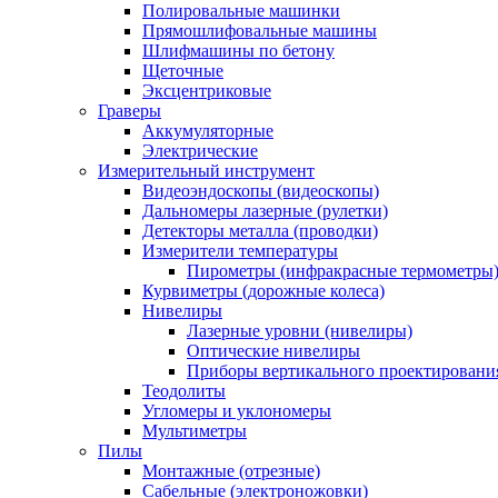
Полировальные машинки
Прямошлифовальные машины
Шлифмашины по бетону
Щеточные
Эксцентриковые
Граверы
Аккумуляторные
Электрические
Измерительный инструмент
Видеоэндоскопы (видеоскопы)
Дальномеры лазерные (рулетки)
Детекторы металла (проводки)
Измерители температуры
Пирометры (инфракрасные термометры
Курвиметры (дорожные колеса)
Нивелиры
Лазерные уровни (нивелиры)
Оптические нивелиры
Приборы вертикального проектировани
Теодолиты
Угломеры и уклономеры
Мультиметры
Пилы
Монтажные (отрезные)
Сабельные (электроножовки)