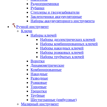
Радиоприемники
Рубанки
Степлеры и гвоздезабиватели
Заклепочники аккумуляторные
Наборы аккумуляторного инструмента
Ручной инструмент
Ключи
Наборы ключей
Наборы диэлектрических ключей
Наборы комбинированных ключей
Наборы накидных ключей
Наборы рожковых ключей
Наборы трубчатых ключей
Воротки
Динамометрические
Комбинированные
Накидные
Разводные
Рожковые
Торцевые
Трещотки
Трубные
Шестигранные (имбусовые)
Малярный инструмент