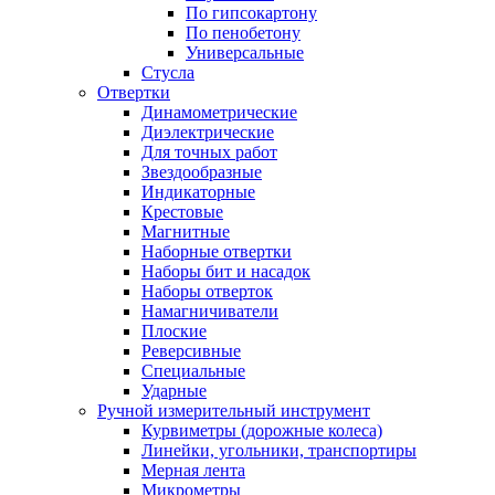
По гипсокартону
По пенобетону
Универсальные
Стусла
Отвертки
Динамометрические
Диэлектрические
Для точных работ
Звездообразные
Индикаторные
Крестовые
Магнитные
Наборные отвертки
Наборы бит и насадок
Наборы отверток
Намагничиватели
Плоские
Реверсивные
Специальные
Ударные
Ручной измерительный инструмент
Курвиметры (дорожные колеса)
Линейки, угольники, транспортиры
Мерная лента
Микрометры