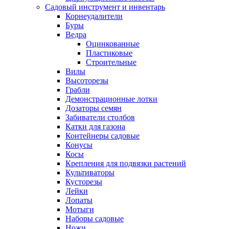
Садовый инструмент и инвентарь
Корнеудалители
Буры
Ведра
Оцинкованные
Пластиковые
Строительные
Вилы
Высоторезы
Грабли
Демонстрационные лотки
Дозаторы семян
Забиватели столбов
Катки для газона
Контейнеры садовые
Конусы
Косы
Крепления для подвязки растений
Культиваторы
Кусторезы
Лейки
Лопаты
Мотыги
Наборы садовые
Ножи