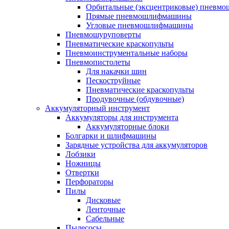
Орбитальные (эксцентриковые) пнев
Прямые пневмошлифмашины
Угловые пневмошлифмашины
Пневмошуруповерты
Пневматические краскопульты
Пневмоинструментальные наборы
Пневмопистолеты
Для накачки шин
Пескоструйные
Пневматические краскопульты
Продувочные (обдувочные)
Аккумуляторный инструмент
Аккумуляторы для инструмента
Аккумуляторные блоки
Болгарки и шлифмашины
Зарядные устройства для аккумуляторов
Лобзики
Ножницы
Отвертки
Перфораторы
Пилы
Дисковые
Ленточные
Сабельные
Пылесосы