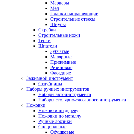
Маркеры
Мел
Планки направляющие
Строительные отвесы
Шнуры
Скребки
Строительные ножи
Терки
Шпатели
Зубчатые
Малярные
Прижимные
Резиновые
Фасадные
Зажимной инструмент
Струбцины
Наборы ручных инструментов
Наборы автоинструмента
Наборы столярно-слесарного инструмента
Ножовки
Ножовки по дереву
Ножовки по металлу
Ручные лобзики
Специальные
Обушковые