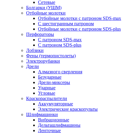
Сетевые
Болгарки (УШМ)
Отбойные молотки
Отбойные молотки с патроном SDS-max
С шестигранным патроном
Отбойные молотки с патроном SDS-plus
Перфораторы
С патроном SDS-max
С патроном SDS-plus
Лобзики
Фены (термопистолеты)
Электрорубанки
Дрели
Алмазного сверления
Безударные
Дрели-миксеры
Ударные
Угловые
Краскораспылители
Аккумуляторные
Электрические краскопульты
Шлифмашинки
Вибрационные
Дельташлифмашины
Ленточные