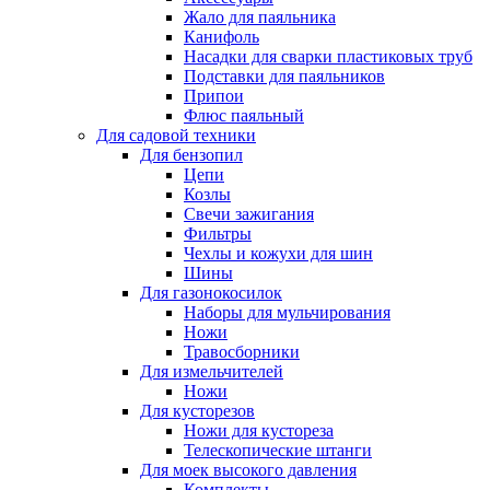
Жало для паяльника
Канифоль
Насадки для сварки пластиковых труб
Подставки для паяльников
Припои
Флюс паяльный
Для садовой техники
Для бензопил
Цепи
Козлы
Свечи зажигания
Фильтры
Чехлы и кожухи для шин
Шины
Для газонокосилок
Наборы для мульчирования
Ножи
Травосборники
Для измельчителей
Ножи
Для кусторезов
Ножи для кустореза
Телескопические штанги
Для моек высокого давления
Комплекты