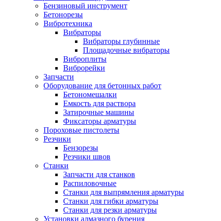
Бензиновый инструмент
Бетонорезы
Вибротехника
Вибраторы
Вибраторы глубинные
Площадочные вибраторы
Виброплиты
Виброрейки
Запчасти
Оборудование для бетонных работ
Бетономешалки
Емкость для раствора
Затирочные машины
Фиксаторы арматуры
Пороховые пистолеты
Резчики
Бензорезы
Резчики швов
Станки
Запчасти для станков
Распиловочные
Станки для выпрямления арматуры
Станки для гибки арматуры
Станки для резки арматуры
Установки алмазного бурения