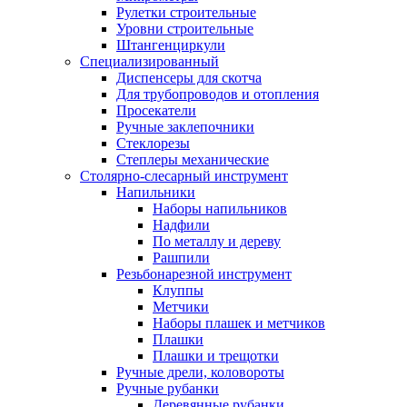
Рулетки строительные
Уровни строительные
Штангенциркули
Специализированный
Диспенсеры для скотча
Для трубопроводов и отопления
Просекатели
Ручные заклепочники
Стеклорезы
Степлеры механические
Столярно-слесарный инструмент
Напильники
Наборы напильников
Надфили
По металлу и дереву
Рашпили
Резьбонарезной инструмент
Клуппы
Метчики
Наборы плашек и метчиков
Плашки
Плашки и трещотки
Ручные дрели, коловороты
Ручные рубанки
Деревянные рубанки