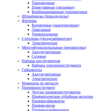
Торцовочные
Циркулярные (дисковые)
Комбинированные торцовочные
Штроборезы (бороздоделы)
Фрезеры
Кромочные (окантовочные)
Ламельные
Универсальные
Степлеры (гвоздезабиватели)
Электрические
Многофункциональные (реноваторы)
Аккумуляторные
Сетевые
Наборы инструментов
Наборы электроинструмента
Гайковерты
Аккумуляторные
Электрические
Ножницы по металлу
Пневмоинструмент
Другие пневмоинструменты
Пневматические отбойные молотки
Пневмогайковерты
Пневмодрели
Пневмошлифмашины