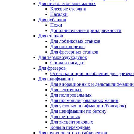
Для пистолетов монтажных
Клеевые стержни
Насадки
Для рубанков
Ножи
Дополнительные принадлежности
Для станков
Для лобзиковых станков
Для плиткорезов
Для фрезерных станков
Для термовоздуходувок
Сопла и насадки
Для фрезеров
Оснастка и приспособления для фрезеро
Для шлифмашин
Для вибрационных и дельташлифмашин
Для ленточных
Для полировальных
Для прямошлифовальных машин
Для угловых шлифмашин (болгарок)
Для шлифмашин по бетону
Для щеточных
Для эксцентриковых
Кольца переходные
Для шуруповертов и гайковертов