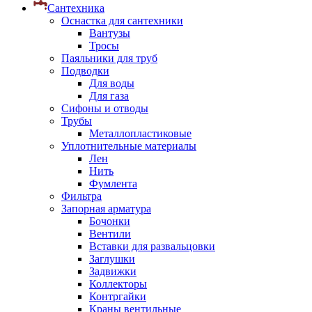
Сантехника
Оснастка для сантехники
Вантузы
Тросы
Паяльники для труб
Подводки
Для воды
Для газа
Сифоны и отводы
Трубы
Металлопластиковые
Уплотнительные материалы
Лен
Нить
Фумлента
Фильтра
Запорная арматура
Бочонки
Вентили
Вставки для развальцовки
Заглушки
Задвижки
Коллекторы
Контргайки
Краны вентильные