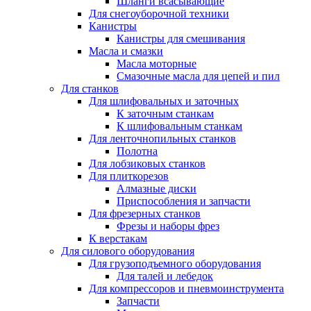
Шланги всасывающие
Для снегоуборочной техники
Канистры
Канистры для смешивания
Масла и смазки
Масла моторные
Смазочные масла для цепей и пил
Для станков
Для шлифовальных и заточных
К заточным станкам
К шлифовальным станкам
Для ленточнопильных станков
Полотна
Для лобзиковых станков
Для плиткорезов
Алмазные диски
Приспособления и запчасти
Для фрезерных станков
Фрезы и наборы фрез
К верстакам
Для силового оборудования
Для грузоподъемного оборудования
Для талей и лебедок
Для компрессоров и пневмоинструмента
Запчасти