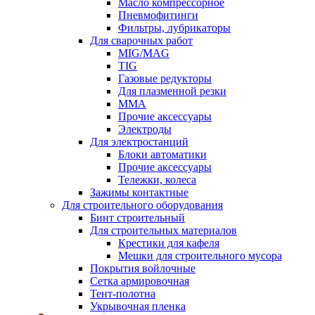
Масло компрессорное
Пневмофитинги
Фильтры, лубрикаторы
Для сварочных работ
MIG/MAG
TIG
Газовые редукторы
Для плазменной резки
ММА
Прочие аксессуары
Электроды
Для электростанций
Блоки автоматики
Прочие аксессуары
Тележки, колеса
Зажимы контактные
Для строительного оборудования
Бинт строительный
Для строительных материалов
Крестики для кафеля
Мешки для строительного мусора
Покрытия войлочные
Сетка армировочная
Тент-полотна
Укрывочная пленка