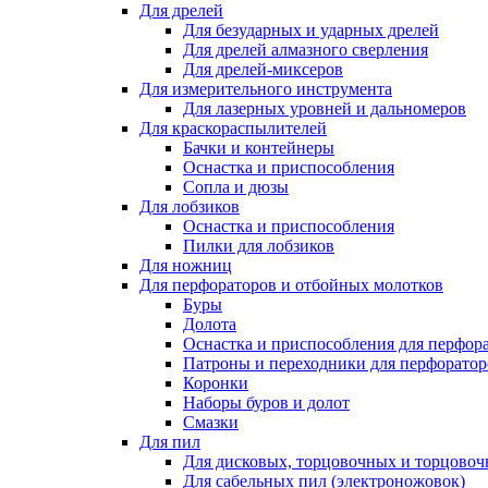
Для дрелей
Для безударных и ударных дрелей
Для дрелей алмазного сверления
Для дрелей-миксеров
Для измерительного инструмента
Для лазерных уровней и дальномеров
Для краскораспылителей
Бачки и контейнеры
Оснастка и приспособления
Сопла и дюзы
Для лобзиков
Оснастка и приспособления
Пилки для лобзиков
Для ножниц
Для перфораторов и отбойных молотков
Буры
Долота
Оснастка и приспособления для перфор
Патроны и переходники для перфоратор
Коронки
Наборы буров и долот
Смазки
Для пил
Для дисковых, торцовочных и торцово
Для сабельных пил (электроножовок)