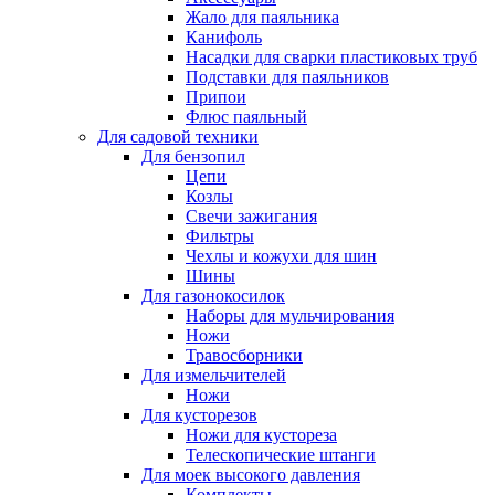
Жало для паяльника
Канифоль
Насадки для сварки пластиковых труб
Подставки для паяльников
Припои
Флюс паяльный
Для садовой техники
Для бензопил
Цепи
Козлы
Свечи зажигания
Фильтры
Чехлы и кожухи для шин
Шины
Для газонокосилок
Наборы для мульчирования
Ножи
Травосборники
Для измельчителей
Ножи
Для кусторезов
Ножи для кустореза
Телескопические штанги
Для моек высокого давления
Комплекты