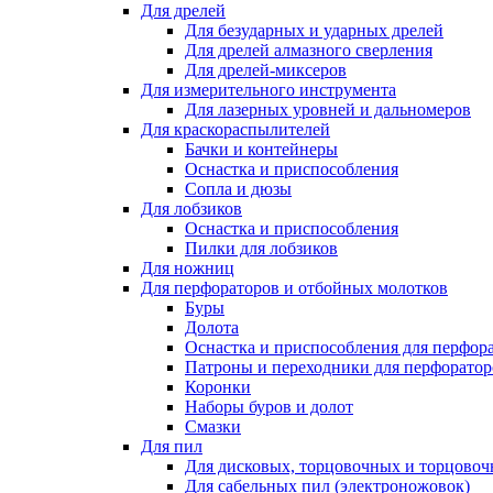
Для дрелей
Для безударных и ударных дрелей
Для дрелей алмазного сверления
Для дрелей-миксеров
Для измерительного инструмента
Для лазерных уровней и дальномеров
Для краскораспылителей
Бачки и контейнеры
Оснастка и приспособления
Сопла и дюзы
Для лобзиков
Оснастка и приспособления
Пилки для лобзиков
Для ножниц
Для перфораторов и отбойных молотков
Буры
Долота
Оснастка и приспособления для перфор
Патроны и переходники для перфоратор
Коронки
Наборы буров и долот
Смазки
Для пил
Для дисковых, торцовочных и торцово
Для сабельных пил (электроножовок)