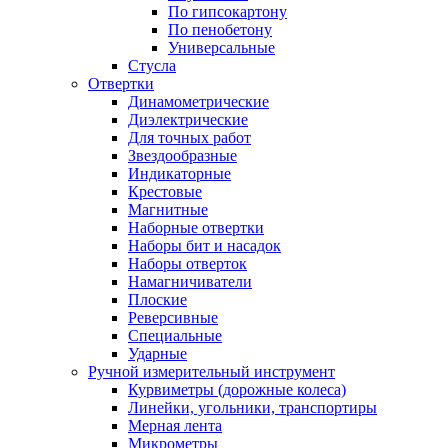
По гипсокартону
По пенобетону
Универсальные
Стусла
Отвертки
Динамометрические
Диэлектрические
Для точных работ
Звездообразные
Индикаторные
Крестовые
Магнитные
Наборные отвертки
Наборы бит и насадок
Наборы отверток
Намагничиватели
Плоские
Реверсивные
Специальные
Ударные
Ручной измерительный инструмент
Курвиметры (дорожные колеса)
Линейки, угольники, транспортиры
Мерная лента
Микрометры