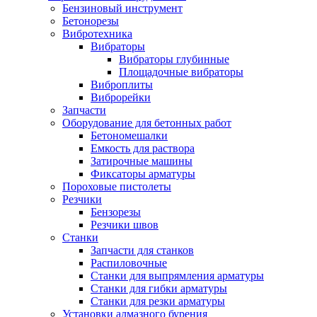
Бензиновый инструмент
Бетонорезы
Вибротехника
Вибраторы
Вибраторы глубинные
Площадочные вибраторы
Виброплиты
Виброрейки
Запчасти
Оборудование для бетонных работ
Бетономешалки
Емкость для раствора
Затирочные машины
Фиксаторы арматуры
Пороховые пистолеты
Резчики
Бензорезы
Резчики швов
Станки
Запчасти для станков
Распиловочные
Станки для выпрямления арматуры
Станки для гибки арматуры
Станки для резки арматуры
Установки алмазного бурения