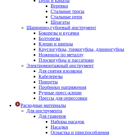
Цепи и канаты
Веревки
Стальные тросы
Стальные цепи
Шпагаты
Шарнирно-губцевый инструмент
Бокорезы и кусачки
Болторезы
Клещи и щипцы
Круглогубцы, тонкогубцы, длинногубцы
Ножницы по металлу
Плоскогубцы и пассатижи
Электромонтажный инструмент
Для снятия изоляции
Кабелерезы
Пинцеты
Пробники напряжения
Ручные пресс-клещи
Прессы для опрессовки
Расходные материалы
Для инструмента
Для граверов
Наборы насадок
Насадки
Оснастка и приспособления