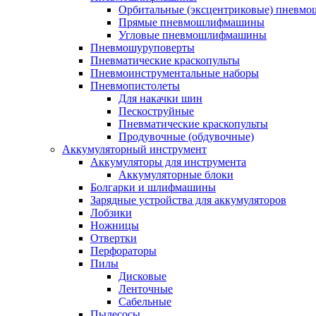
Орбитальные (эксцентриковые) пнев
Прямые пневмошлифмашины
Угловые пневмошлифмашины
Пневмошуруповерты
Пневматические краскопульты
Пневмоинструментальные наборы
Пневмопистолеты
Для накачки шин
Пескоструйные
Пневматические краскопульты
Продувочные (обдувочные)
Аккумуляторный инструмент
Аккумуляторы для инструмента
Аккумуляторные блоки
Болгарки и шлифмашины
Зарядные устройства для аккумуляторов
Лобзики
Ножницы
Отвертки
Перфораторы
Пилы
Дисковые
Ленточные
Сабельные
Пылесосы