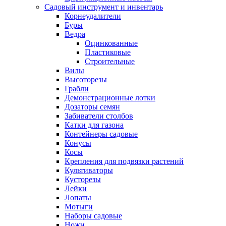
Садовый инструмент и инвентарь
Корнеудалители
Буры
Ведра
Оцинкованные
Пластиковые
Строительные
Вилы
Высоторезы
Грабли
Демонстрационные лотки
Дозаторы семян
Забиватели столбов
Катки для газона
Контейнеры садовые
Конусы
Косы
Крепления для подвязки растений
Культиваторы
Кусторезы
Лейки
Лопаты
Мотыги
Наборы садовые
Ножи