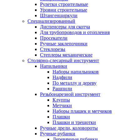
Рулетки строительные
Уровни строительные
Штангенциркули
Специализированный
Диспенсеры для скотча
Для трубопроводов и отопления
Просекатели
Ручные заклепочники
Стеклорезы
Степлеры механические
Столярно-слесарный инструмент
Напильники
Наборы напильников
Надфили
По металлу и дереву
Рашпили
Резьбонарезной инструмент
Клуппы
Метчики
Наборы плашек и метчиков
Плашки
Плашки и трещотки
Ручные дрели, коловороты
Ручные рубанки
Деревянные рубанки