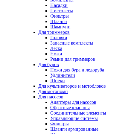
Насадки
Пистолеты
Фильтры
Шланги
Шампуни
Для триммеров
Головки
Запасные комплекты
Леска
Ножи
Ремни для триммеров
Для буров
Ножи для бура и ледоруба
Удлинители
Шнеки
Для культиваторов и мотоблоков
Для мотопомп
Для насосов
Адаптеры для насосов
Обратные клапаны
Соединительные элементы
Управляющие системы
Фильтры
Шланги армированные