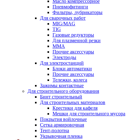
Масло компрессорное
Пневмофитинги
Фильтры, лубрикаторы
Для сварочных работ
MIG/MAG
TIG
Газовые редукторы
Для плазменной резки
ММА
Прочие аксессуары
Электроды
Для электростанций
Блоки автоматики
Прочие аксессуары
Тележки, колеса
Зажимы контактные
Для строительного оборудования
Бинт строительный
Для строительных материалов
Крестики для кафеля
Мешки для строительного мусора
Покрытия войлочные
Сетка армировочная
Тент-полотна
Укрывочная пленка