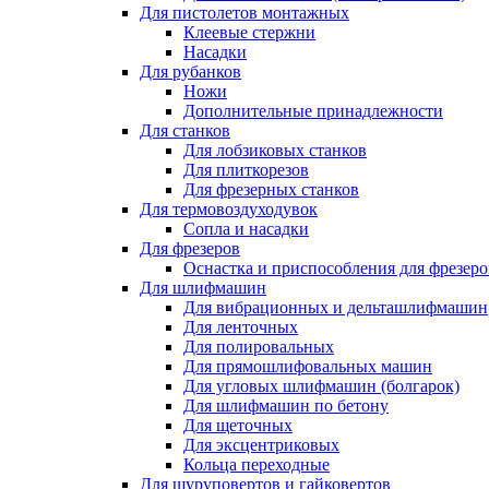
Для пистолетов монтажных
Клеевые стержни
Насадки
Для рубанков
Ножи
Дополнительные принадлежности
Для станков
Для лобзиковых станков
Для плиткорезов
Для фрезерных станков
Для термовоздуходувок
Сопла и насадки
Для фрезеров
Оснастка и приспособления для фрезеро
Для шлифмашин
Для вибрационных и дельташлифмашин
Для ленточных
Для полировальных
Для прямошлифовальных машин
Для угловых шлифмашин (болгарок)
Для шлифмашин по бетону
Для щеточных
Для эксцентриковых
Кольца переходные
Для шуруповертов и гайковертов