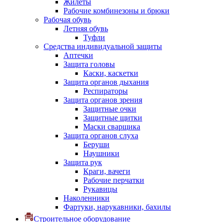
Жилеты
Рабочие комбинезоны и брюки
Рабочая обувь
Летняя обувь
Туфли
Средства индивидуальной защиты
Аптечки
Защита головы
Каски, каскетки
Защита органов дыхания
Респираторы
Защита органов зрения
Защитные очки
Защитные щитки
Маски сварщика
Защита органов слуха
Беруши
Наушники
Защита рук
Краги, вачеги
Рабочие перчатки
Рукавицы
Наколенники
Фартуки, нарукавники, бахилы
Строительное оборудование