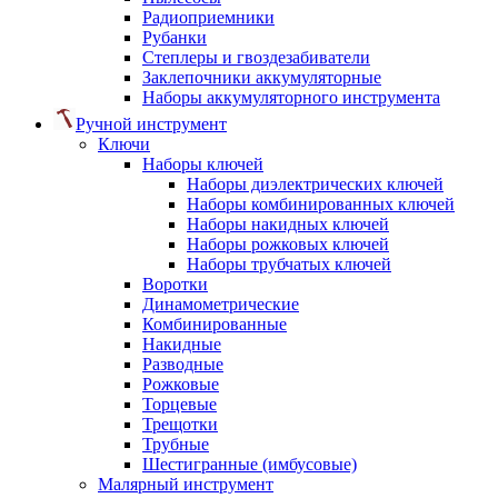
Радиоприемники
Рубанки
Степлеры и гвоздезабиватели
Заклепочники аккумуляторные
Наборы аккумуляторного инструмента
Ручной инструмент
Ключи
Наборы ключей
Наборы диэлектрических ключей
Наборы комбинированных ключей
Наборы накидных ключей
Наборы рожковых ключей
Наборы трубчатых ключей
Воротки
Динамометрические
Комбинированные
Накидные
Разводные
Рожковые
Торцевые
Трещотки
Трубные
Шестигранные (имбусовые)
Малярный инструмент