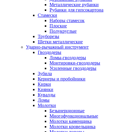
Металлические рубанки
Рубанки для гипсокартона
Стамески
Наборы стамесок
Плоские
Полукруглые
Труборезы
Щетки металлические
Ударно-рычажный инструмент
Гвоздодеры
Ломы-гвоздодеры
Монтировки-гвоздодеры
Усиленные гвоздодеры
Зубила
Кернеры и пробойники
Кирки
Киянки
Кувалды
Ломы
Молотки
Безынерционные
Многофункциональные
Молотки каменщика
Молотки кровельщика
Молотки-топоры