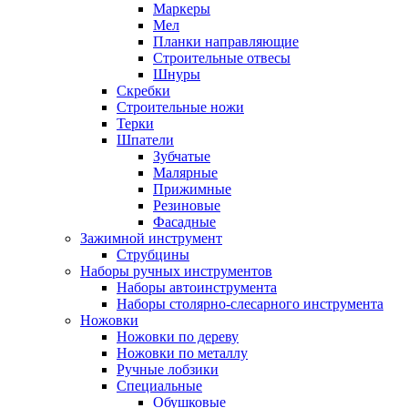
Маркеры
Мел
Планки направляющие
Строительные отвесы
Шнуры
Скребки
Строительные ножи
Терки
Шпатели
Зубчатые
Малярные
Прижимные
Резиновые
Фасадные
Зажимной инструмент
Струбцины
Наборы ручных инструментов
Наборы автоинструмента
Наборы столярно-слесарного инструмента
Ножовки
Ножовки по дереву
Ножовки по металлу
Ручные лобзики
Специальные
Обушковые