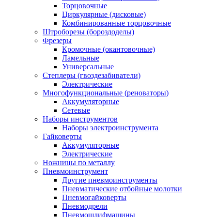
Торцовочные
Циркулярные (дисковые)
Комбинированные торцовочные
Штроборезы (бороздоделы)
Фрезеры
Кромочные (окантовочные)
Ламельные
Универсальные
Степлеры (гвоздезабиватели)
Электрические
Многофункциональные (реноваторы)
Аккумуляторные
Сетевые
Наборы инструментов
Наборы электроинструмента
Гайковерты
Аккумуляторные
Электрические
Ножницы по металлу
Пневмоинструмент
Другие пневмоинструменты
Пневматические отбойные молотки
Пневмогайковерты
Пневмодрели
Пневмошлифмашины