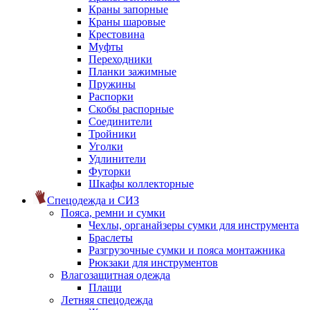
Краны запорные
Краны шаровые
Крестовина
Муфты
Переходники
Планки зажимные
Пружины
Распорки
Скобы распорные
Соединители
Тройники
Уголки
Удлинители
Футорки
Шкафы коллекторные
Спецодежда и СИЗ
Пояса, ремни и сумки
Чехлы, органайзеры сумки для инструмента
Браслеты
Разгрузочные сумки и пояса монтажника
Рюкзаки для инструментов
Влагозащитная одежда
Плащи
Летняя спецодежда