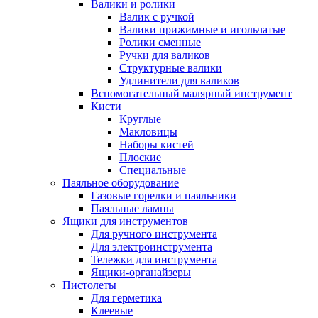
Валики и ролики
Валик с ручкой
Валики прижимные и игольчатые
Ролики сменные
Ручки для валиков
Структурные валики
Удлинители для валиков
Вспомогательный малярный инструмент
Кисти
Круглые
Макловицы
Наборы кистей
Плоские
Специальные
Паяльное оборудование
Газовые горелки и паяльники
Паяльные лампы
Ящики для инструментов
Для ручного инструмента
Для электроинструмента
Тележки для инструмента
Ящики-органайзеры
Пистолеты
Для герметика
Клеевые