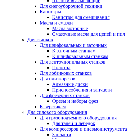
Шланги всасывающие
Для снегоуборочной техники
Канистры
Канистры для смешивания
Масла и смазки
Масла моторные
Смазочные масла для цепей и пил
Для станков
Для шлифовальных и заточных
К заточным станкам
К шлифовальным станкам
Для ленточнопильных станков
Полотна
Для лобзиковых станков
Для плиткорезов
Алмазные диски
Приспособления и запчасти
Для фрезерных станков
Фрезы и наборы фрез
К верстакам
Для силового оборудования
Для грузоподъемного оборудования
Для талей и лебедок
Для компрессоров и пневмоинструмента
Запчасти