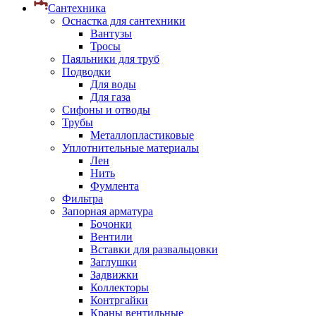
Сантехника
Оснастка для сантехники
Вантузы
Тросы
Паяльники для труб
Подводки
Для воды
Для газа
Сифоны и отводы
Трубы
Металлопластиковые
Уплотнительные материалы
Лен
Нить
Фумлента
Фильтра
Запорная арматура
Бочонки
Вентили
Вставки для развальцовки
Заглушки
Задвижки
Коллекторы
Контргайки
Краны вентильные