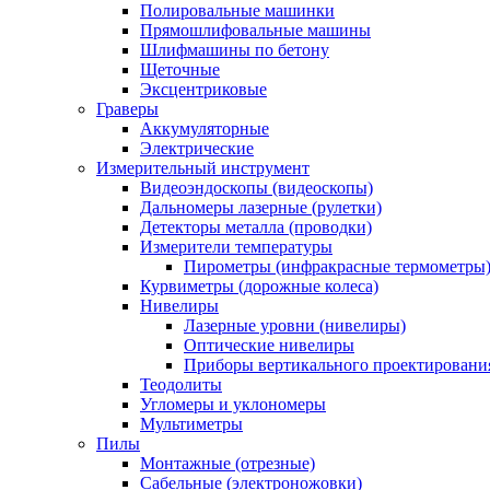
Полировальные машинки
Прямошлифовальные машины
Шлифмашины по бетону
Щеточные
Эксцентриковые
Граверы
Аккумуляторные
Электрические
Измерительный инструмент
Видеоэндоскопы (видеоскопы)
Дальномеры лазерные (рулетки)
Детекторы металла (проводки)
Измерители температуры
Пирометры (инфракрасные термометры
Курвиметры (дорожные колеса)
Нивелиры
Лазерные уровни (нивелиры)
Оптические нивелиры
Приборы вертикального проектировани
Теодолиты
Угломеры и уклономеры
Мультиметры
Пилы
Монтажные (отрезные)
Сабельные (электроножовки)