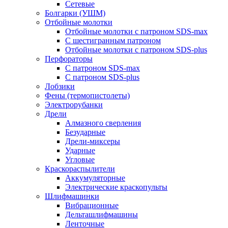
Сетевые
Болгарки (УШМ)
Отбойные молотки
Отбойные молотки с патроном SDS-max
С шестигранным патроном
Отбойные молотки с патроном SDS-plus
Перфораторы
С патроном SDS-max
С патроном SDS-plus
Лобзики
Фены (термопистолеты)
Электрорубанки
Дрели
Алмазного сверления
Безударные
Дрели-миксеры
Ударные
Угловые
Краскораспылители
Аккумуляторные
Электрические краскопульты
Шлифмашинки
Вибрационные
Дельташлифмашины
Ленточные