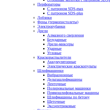
Перфораторы
С патроном SDS-max
С патроном SDS-plus
Лобзики
Фены (термопистолеты)
Электрорубанки
Дрели
Алмазного сверления
Безударные
Дрели-миксеры
Ударные
Угловые
Краскораспылители
Аккумуляторные
Электрические краскопульты
Шлифмашинки
Вибрационные
Дельташлифмашины
Ленточные
Полировальные машинки
Прямошлифовальные машины
Шлифмашины по бетону
Щеточные
Эксцентриковые