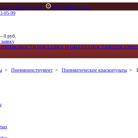
kaz@vashinstrument.ru
9:00-18:00 (пн.-пт.)
33-95-99
– 0 руб.
 заявку
АНИИ
НОВОСТИ
ДОСТАВКА И ОПЛАТА
ПОСТАВЩИКАМ
К
ы
>
Пневмоинструмент
>
Пневматические краскопульты
>
ы
max
lus