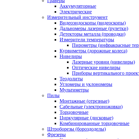
Граверы
Аккумуляторные
Электрические
Измерительный инструмент
Видеоэндоскопы (видеоскопы)
Дальномеры лазерные (рулетки)
Детекторы металла (проводки)
Измерители температуры
Пирометры (инфракрасные те
Курвиметры (дорожные колеса)
Нивелиры
Лазерные уровни (нивелиры)
Оптические нивелиры
Приборы вертикального проек
Теодолиты
Угломеры и уклономеры
Мультиметры
Пилы
Монтажные (отрезные)
Сабельные (электроножовки)
Торцовочные
Циркулярные (дисковые)
Комбинированные торцовочные
Штроборезы (бороздоделы)
Фрезеры