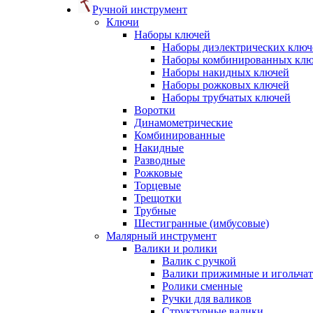
Ручной инструмент
Ключи
Наборы ключей
Наборы диэлектрических ключ
Наборы комбинированных кл
Наборы накидных ключей
Наборы рожковых ключей
Наборы трубчатых ключей
Воротки
Динамометрические
Комбинированные
Накидные
Разводные
Рожковые
Торцевые
Трещотки
Трубные
Шестигранные (имбусовые)
Малярный инструмент
Валики и ролики
Валик с ручкой
Валики прижимные и игольча
Ролики сменные
Ручки для валиков
Структурные валики