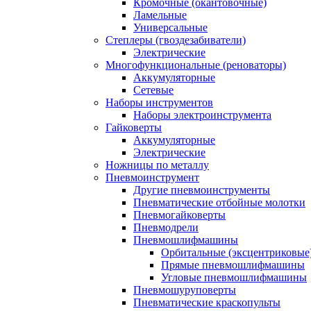
Кромочные (окантовочные)
Ламельные
Универсальные
Степлеры (гвоздезабиватели)
Электрические
Многофункциональные (реноваторы)
Аккумуляторные
Сетевые
Наборы инструментов
Наборы электроинструмента
Гайковерты
Аккумуляторные
Электрические
Ножницы по металлу
Пневмоинструмент
Другие пневмоинструменты
Пневматические отбойные молотки
Пневмогайковерты
Пневмодрели
Пневмошлифмашины
Орбитальные (эксцентриковы
Прямые пневмошлифмашины
Угловые пневмошлифмашины
Пневмошуруповерты
Пневматические краскопульты