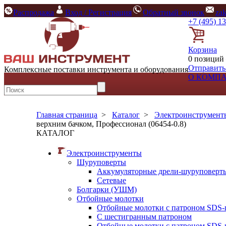
Распродажа
Вход / Регистрация
Обратный звонок
za
+7 (495) 1
Корзина
0 позиций 
Отправить
Комплексные поставки инструмента и оборудования
О КОМП
Главная страница
>
Каталог
>
Электроинструмент
верхним бачком, Профессионал (06454-0.8)
КАТАЛОГ
Электроинструменты
Шуруповерты
Аккумуляторные дрели-шуруповерт
Сетевые
Болгарки (УШМ)
Отбойные молотки
Отбойные молотки с патроном SDS-
С шестигранным патроном
Отбойные молотки с патроном SDS-p