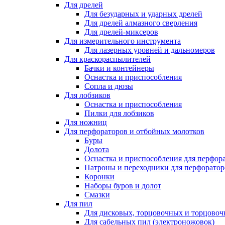
Для дрелей
Для безударных и ударных дрелей
Для дрелей алмазного сверления
Для дрелей-миксеров
Для измерительного инструмента
Для лазерных уровней и дальномеров
Для краскораспылителей
Бачки и контейнеры
Оснастка и приспособления
Сопла и дюзы
Для лобзиков
Оснастка и приспособления
Пилки для лобзиков
Для ножниц
Для перфораторов и отбойных молотков
Буры
Долота
Оснастка и приспособления для перфор
Патроны и переходники для перфоратор
Коронки
Наборы буров и долот
Смазки
Для пил
Для дисковых, торцовочных и торцово
Для сабельных пил (электроножовок)