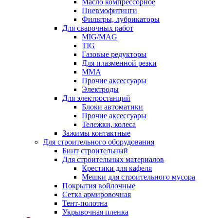
Масло компрессорное
Пневмофитинги
Фильтры, лубрикаторы
Для сварочных работ
MIG/MAG
TIG
Газовые редукторы
Для плазменной резки
ММА
Прочие аксессуары
Электроды
Для электростанций
Блоки автоматики
Прочие аксессуары
Тележки, колеса
Зажимы контактные
Для строительного оборудования
Бинт строительный
Для строительных материалов
Крестики для кафеля
Мешки для строительного мусора
Покрытия войлочные
Сетка армировочная
Тент-полотна
Укрывочная пленка