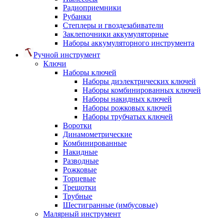
Радиоприемники
Рубанки
Степлеры и гвоздезабиватели
Заклепочники аккумуляторные
Наборы аккумуляторного инструмента
Ручной инструмент
Ключи
Наборы ключей
Наборы диэлектрических ключей
Наборы комбинированных ключей
Наборы накидных ключей
Наборы рожковых ключей
Наборы трубчатых ключей
Воротки
Динамометрические
Комбинированные
Накидные
Разводные
Рожковые
Торцевые
Трещотки
Трубные
Шестигранные (имбусовые)
Малярный инструмент