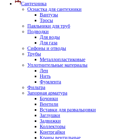
Сантехника
Оснастка для сантехники
Вантузы
Тросы
Паяльники для труб
Подводки
Для воды
Для газа
Сифоны и отводы
Трубы
Металлопластиковые
Уплотнительные материалы
Лен
Нить
Фумлента
Фильтра
Запорная арматура
Бочонки
Вентили
Вставки для развальцовки
Заглушки
Задвижки
Коллекторы
Контргайки
Краны вентильные