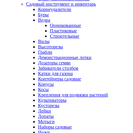
Садовый инструмент и инвентарь
Корнеудалители
Буры
Ведра
Оцинкованные
Пластиковые
Строительные
Вилы
Высоторезы
Грабли
Демонстрационные лотки
Дозаторы семян
Забиватели столбов
Катки для газона
Контейнеры садовые
Конусы
Косы
Крепления для подвязки растений
Культиваторы
Кусторезы
Лейки
Лопаты
Мотыги
Наборы садовые
Ножи