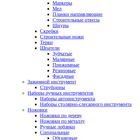
Маркеры
Мел
Планки направляющие
Строительные отвесы
Шнуры
Скребки
Строительные ножи
Терки
Шпатели
Зубчатые
Малярные
Прижимные
Резиновые
Фасадные
Зажимной инструмент
Струбцины
Наборы ручных инструментов
Наборы автоинструмента
Наборы столярно-слесарного инструмента
Ножовки
Ножовки по дереву
Ножовки по металлу
Ручные лобзики
Специальные
Обушковые