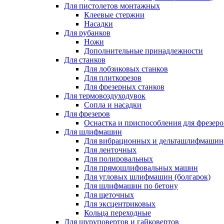
Для пистолетов монтажных
Клеевые стержни
Насадки
Для рубанков
Ножи
Дополнительные принадлежности
Для станков
Для лобзиковых станков
Для плиткорезов
Для фрезерных станков
Для термовоздуходувок
Сопла и насадки
Для фрезеров
Оснастка и приспособления для фрезеро
Для шлифмашин
Для вибрационных и дельташлифмашин
Для ленточных
Для полировальных
Для прямошлифовальных машин
Для угловых шлифмашин (болгарок)
Для шлифмашин по бетону
Для щеточных
Для эксцентриковых
Кольца переходные
Для шуруповертов и гайковертов