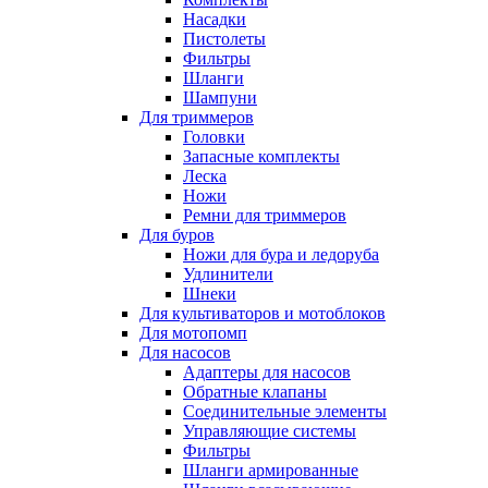
Насадки
Пистолеты
Фильтры
Шланги
Шампуни
Для триммеров
Головки
Запасные комплекты
Леска
Ножи
Ремни для триммеров
Для буров
Ножи для бура и ледоруба
Удлинители
Шнеки
Для культиваторов и мотоблоков
Для мотопомп
Для насосов
Адаптеры для насосов
Обратные клапаны
Соединительные элементы
Управляющие системы
Фильтры
Шланги армированные