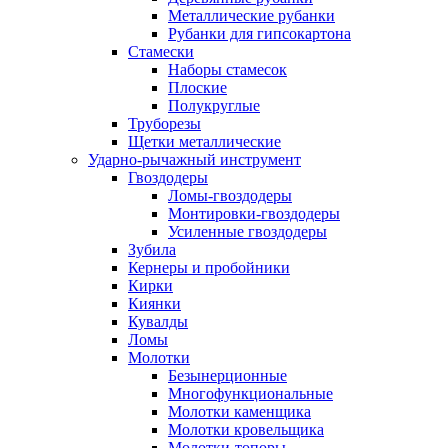
Металлические рубанки
Рубанки для гипсокартона
Стамески
Наборы стамесок
Плоские
Полукруглые
Труборезы
Щетки металлические
Ударно-рычажный инструмент
Гвоздодеры
Ломы-гвоздодеры
Монтировки-гвоздодеры
Усиленные гвоздодеры
Зубила
Кернеры и пробойники
Кирки
Киянки
Кувалды
Ломы
Молотки
Безынерционные
Многофункциональные
Молотки каменщика
Молотки кровельщика
Молотки-топоры