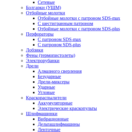
Сетевые
Болгарки (УШМ)
Отбойные молотки
Отбойные молотки с патроном SDS-max
С шестигранным патроном
Отбойные молотки с патроном SDS-plus
Перфораторы
С патроном SDS-max
С патроном SDS-plus
Лобзики
Фены (термопистолеты)
Электрорубанки
Дрели
Алмазного сверления
Безударные
Дрели-миксеры
Ударные
Угловые
Краскораспылители
Аккумуляторные
Электрические краскопульты
Шлифмашинки
Вибрационные
Дельташлифмашины
Ленточные