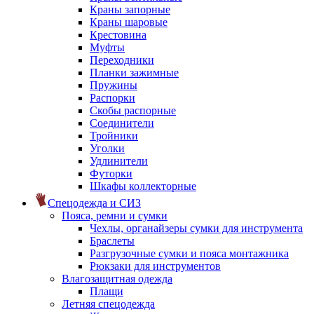
Краны запорные
Краны шаровые
Крестовина
Муфты
Переходники
Планки зажимные
Пружины
Распорки
Скобы распорные
Соединители
Тройники
Уголки
Удлинители
Футорки
Шкафы коллекторные
Спецодежда и СИЗ
Пояса, ремни и сумки
Чехлы, органайзеры сумки для инструмента
Браслеты
Разгрузочные сумки и пояса монтажника
Рюкзаки для инструментов
Влагозащитная одежда
Плащи
Летняя спецодежда