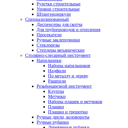
Рулетки строительные
Уровни строительные
Штангенциркули
Специализированный
Диспенсеры для скотча
Для трубопроводов и отопления
Просекатели
Ручные заклепочники
Стеклорезы
Степлеры механические
Столярно-слесарный инструмент
Напильники
Наборы напильников
Надфили
По металлу и дереву
Рашпили
Резьбонарезной инструмент
Клуппы
Метчики
Наборы плашек и метчиков
Плашки
Плашки и трещотки
Ручные дрели, коловороты
Ручные рубанки
Деревянные рубанки