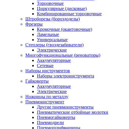
Торцовочные
Циркулярные (дисковые)
Комбинированные торцовочные
Штроборезы (бороздоделы)
Фрезеры
Кромочные (окантовочные)
Ламельные
Универсальные
Степлеры (гвоздезабиватели)
Электрические
Многофункциональные (реноваторы)
Аккумуляторные
Сетевые
Наборы инструментов
Наборы электроинструмента
Гайковерты
Аккумуляторные
Электрические
Ножницы по металлу
Пневмоинструмент
Другие пневмоинструменты
Пневматические отбойные молотки
Пневмогайковерты
Пневмодрели
Пневмошлифмашины