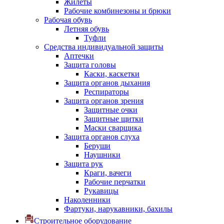
Жилеты
Рабочие комбинезоны и брюки
Рабочая обувь
Летняя обувь
Туфли
Средства индивидуальной защиты
Аптечки
Защита головы
Каски, каскетки
Защита органов дыхания
Респираторы
Защита органов зрения
Защитные очки
Защитные щитки
Маски сварщика
Защита органов слуха
Беруши
Наушники
Защита рук
Краги, вачеги
Рабочие перчатки
Рукавицы
Наколенники
Фартуки, нарукавники, бахилы
Строительное оборудование