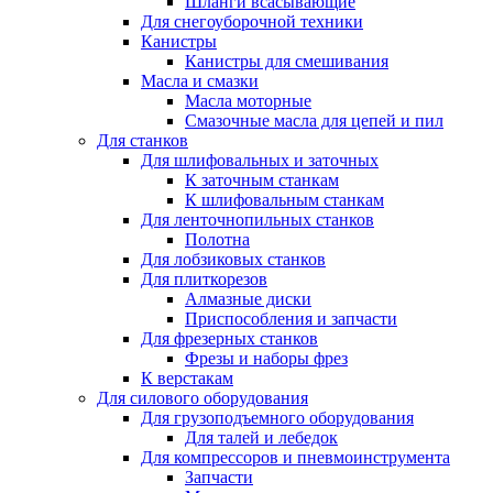
Шланги всасывающие
Для снегоуборочной техники
Канистры
Канистры для смешивания
Масла и смазки
Масла моторные
Смазочные масла для цепей и пил
Для станков
Для шлифовальных и заточных
К заточным станкам
К шлифовальным станкам
Для ленточнопильных станков
Полотна
Для лобзиковых станков
Для плиткорезов
Алмазные диски
Приспособления и запчасти
Для фрезерных станков
Фрезы и наборы фрез
К верстакам
Для силового оборудования
Для грузоподъемного оборудования
Для талей и лебедок
Для компрессоров и пневмоинструмента
Запчасти