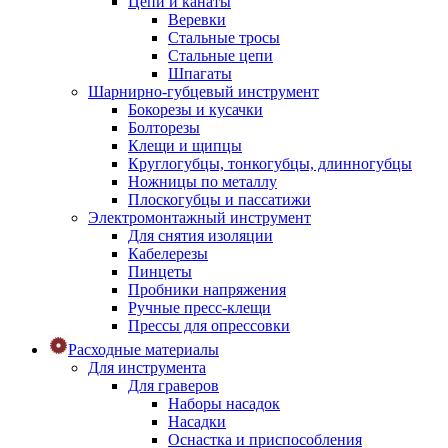
Цепи и канаты
Веревки
Стальные тросы
Стальные цепи
Шпагаты
Шарнирно-губцевый инструмент
Бокорезы и кусачки
Болторезы
Клещи и щипцы
Круглогубцы, тонкогубцы, длинногубцы
Ножницы по металлу
Плоскогубцы и пассатижи
Электромонтажный инструмент
Для снятия изоляции
Кабелерезы
Пинцеты
Пробники напряжения
Ручные пресс-клещи
Прессы для опрессовки
Расходные материалы
Для инструмента
Для граверов
Наборы насадок
Насадки
Оснастка и приспособления