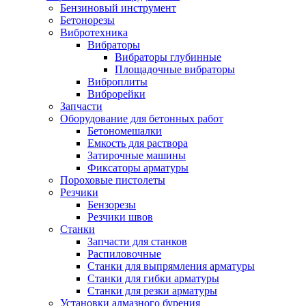
Бензиновый инструмент
Бетонорезы
Вибротехника
Вибраторы
Вибраторы глубинные
Площадочные вибраторы
Виброплиты
Виброрейки
Запчасти
Оборудование для бетонных работ
Бетономешалки
Емкость для раствора
Затирочные машины
Фиксаторы арматуры
Пороховые пистолеты
Резчики
Бензорезы
Резчики швов
Станки
Запчасти для станков
Распиловочные
Станки для выпрямления арматуры
Станки для гибки арматуры
Станки для резки арматуры
Установки алмазного бурения