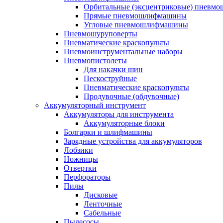
Орбитальные (эксцентриковые) пнев
Прямые пневмошлифмашины
Угловые пневмошлифмашины
Пневмошуруповерты
Пневматические краскопульты
Пневмоинструментальные наборы
Пневмопистолеты
Для накачки шин
Пескоструйные
Пневматические краскопульты
Продувочные (обдувочные)
Аккумуляторный инструмент
Аккумуляторы для инструмента
Аккумуляторные блоки
Болгарки и шлифмашины
Зарядные устройства для аккумуляторов
Лобзики
Ножницы
Отвертки
Перфораторы
Пилы
Дисковые
Ленточные
Сабельные
Пылесосы