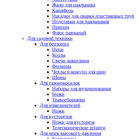
Жало для паяльника
Канифоль
Насадки для сварки пластиковых труб
Подставки для паяльников
Припои
Флюс паяльный
Для садовой техники
Для бензопил
Цепи
Козлы
Свечи зажигания
Фильтры
Чехлы и кожухи для шин
Шины
Для газонокосилок
Наборы для мульчирования
Ножи
Травосборники
Для измельчителей
Ножи
Для кусторезов
Ножи для кустореза
Телескопические штанги
Для моек высокого давления
Комплекты