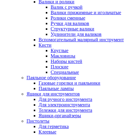
Валики и ролики
Валик с ручкой
Валики прижимные и игольчатые
Ролики сменные
Ручки для валиков
Структурные валики
Удлинители для валиков
Вспомогательный малярный инструмент
Кисти
Круглые
Макловицы
Наборы кистей
Плоские
Специальные
Паяльное оборудование
Газовые горелки и паяльники
Паяльные лампы
Ящики для инструментов
Для ручного инструмента
Для электроинструмента
Тележки для инструмента
Ящики-органайзеры
Пистолеты
Для герметика
Клеевые