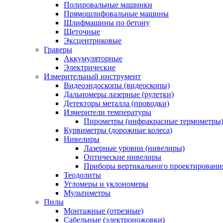
Полировальные машинки
Прямошлифовальные машины
Шлифмашины по бетону
Щеточные
Эксцентриковые
Граверы
Аккумуляторные
Электрические
Измерительный инструмент
Видеоэндоскопы (видеоскопы)
Дальномеры лазерные (рулетки)
Детекторы металла (проводки)
Измерители температуры
Пирометры (инфракрасные термометры
Курвиметры (дорожные колеса)
Нивелиры
Лазерные уровни (нивелиры)
Оптические нивелиры
Приборы вертикального проектировани
Теодолиты
Угломеры и уклономеры
Мультиметры
Пилы
Монтажные (отрезные)
Сабельные (электроножовки)