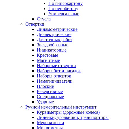
По гипсокартону
По пенобетону
Универсальные
Стусла
Отвертки
Динамометрические
Диэлектрические
Для точных работ
Звездообразные
Индикаторные
Крестовые
Магнитные
Наборные отвертки
Наборы бит и насадок
Наборы отверток
Намагничиватели
Плоские
Реверсивные
Специальные
Ударные
Ручной измерительный инструмент
Курвиметры (дорожные колеса)
Линейки, угольники, транспортиры
Мерная лента
Микрометры