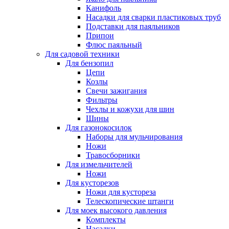
Канифоль
Насадки для сварки пластиковых труб
Подставки для паяльников
Припои
Флюс паяльный
Для садовой техники
Для бензопил
Цепи
Козлы
Свечи зажигания
Фильтры
Чехлы и кожухи для шин
Шины
Для газонокосилок
Наборы для мульчирования
Ножи
Травосборники
Для измельчителей
Ножи
Для кусторезов
Ножи для кустореза
Телескопические штанги
Для моек высокого давления
Комплекты
Насадки