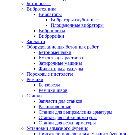
Бетонорезы
Вибротехника
Вибраторы
Вибраторы глубинные
Площадочные вибраторы
Виброплиты
Виброрейки
Запчасти
Оборудование для бетонных работ
Бетономешалки
Емкость для раствора
Затирочные машины
Фиксаторы арматуры
Пороховые пистолеты
Резчики
Бензорезы
Резчики швов
Станки
Запчасти для станков
Распиловочные
Станки для выпрямления арматуры
Станки для гибки арматуры
Станки для резки арматуры
Установки алмазного бурения
Двигатели и дрели для алмазного бурения