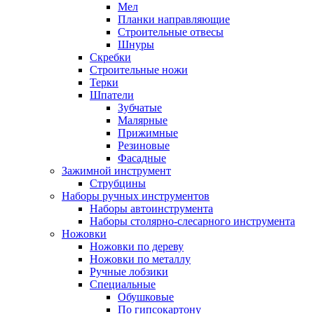
Мел
Планки направляющие
Строительные отвесы
Шнуры
Скребки
Строительные ножи
Терки
Шпатели
Зубчатые
Малярные
Прижимные
Резиновые
Фасадные
Зажимной инструмент
Струбцины
Наборы ручных инструментов
Наборы автоинструмента
Наборы столярно-слесарного инструмента
Ножовки
Ножовки по дереву
Ножовки по металлу
Ручные лобзики
Специальные
Обушковые
По гипсокартону