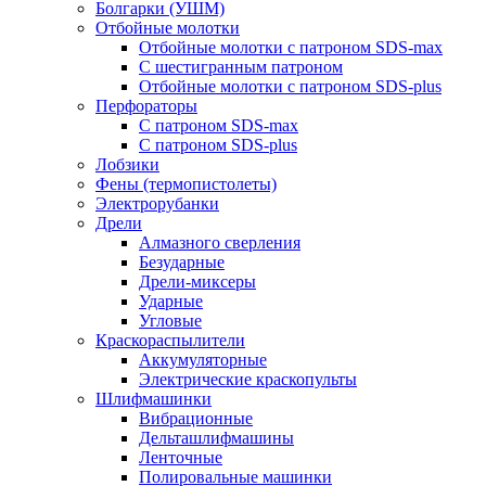
Болгарки (УШМ)
Отбойные молотки
Отбойные молотки с патроном SDS-max
С шестигранным патроном
Отбойные молотки с патроном SDS-plus
Перфораторы
С патроном SDS-max
С патроном SDS-plus
Лобзики
Фены (термопистолеты)
Электрорубанки
Дрели
Алмазного сверления
Безударные
Дрели-миксеры
Ударные
Угловые
Краскораспылители
Аккумуляторные
Электрические краскопульты
Шлифмашинки
Вибрационные
Дельташлифмашины
Ленточные
Полировальные машинки