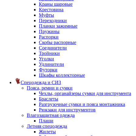
Краны шаровые
Крестовина
Муфты
Переходники
Планки зажимные
Пружины
Распорки
Скобы распорные
Соединители
Тройники
Уголки
Удлинители
Футорки
Шкафы коллекторные
Спецодежда и СИЗ
Пояса, ремни и сумки
Чехлы, органайзеры сумки для инструмента
Браслеты
Разгрузочные сумки и пояса монтажника
Рюкзаки для инструментов
Влагозащитная одежда
Плащи
Летняя спецодежда
Жилеты