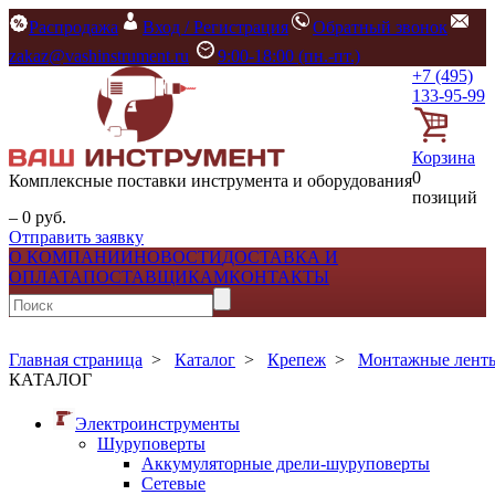
Распродажа
Вход / Регистрация
Обратный звонок
zakaz@vashinstrument.ru
9:00-18:00 (пн.-пт.)
+7 (495)
133-95-99
Корзина
0
Комплексные поставки инструмента и оборудования
позиций
– 0 руб.
Отправить заявку
О КОМПАНИИ
НОВОСТИ
ДОСТАВКА И
ОПЛАТА
ПОСТАВЩИКАМ
КОНТАКТЫ
Главная страница
>
Каталог
>
Крепеж
>
Монтажные ленты
КАТАЛОГ
Электроинструменты
Шуруповерты
Аккумуляторные дрели-шуруповерты
Сетевые