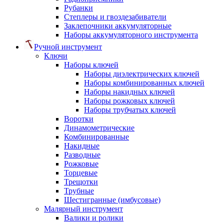
Рубанки
Степлеры и гвоздезабиватели
Заклепочники аккумуляторные
Наборы аккумуляторного инструмента
Ручной инструмент
Ключи
Наборы ключей
Наборы диэлектрических ключей
Наборы комбинированных ключей
Наборы накидных ключей
Наборы рожковых ключей
Наборы трубчатых ключей
Воротки
Динамометрические
Комбинированные
Накидные
Разводные
Рожковые
Торцевые
Трещотки
Трубные
Шестигранные (имбусовые)
Малярный инструмент
Валики и ролики