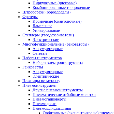
Циркулярные (дисковые)
Комбинированные торцовочные
Штроборезы (бороздоделы)
Фрезеры
Кромочные (окантовочные)
Ламельные
Универсальные
Степлеры (гвоздезабиватели)
Электрические
Многофункциональные (реноваторы)
Аккумуляторные
Сетевые
Наборы инструментов
Наборы электроинструмента
Гайковерты
Аккумуляторные
Электрические
Ножницы по металлу
Пневмоинструмент
Другие пневмоинструменты
Пневматические отбойные молотки
Пневмогайковерты
Пневмодрели
Пневмошлифмашины
Орбитальные (эксцентриковые) пнев