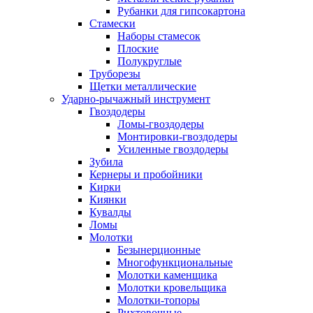
Рубанки для гипсокартона
Стамески
Наборы стамесок
Плоские
Полукруглые
Труборезы
Щетки металлические
Ударно-рычажный инструмент
Гвоздодеры
Ломы-гвоздодеры
Монтировки-гвоздодеры
Усиленные гвоздодеры
Зубила
Кернеры и пробойники
Кирки
Киянки
Кувалды
Ломы
Молотки
Безынерционные
Многофункциональные
Молотки каменщика
Молотки кровельщика
Молотки-топоры
Рихтовочные