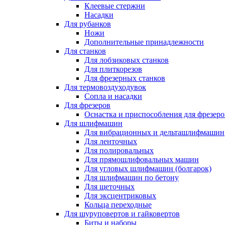
Клеевые стержни
Насадки
Для рубанков
Ножи
Дополнительные принадлежности
Для станков
Для лобзиковых станков
Для плиткорезов
Для фрезерных станков
Для термовоздуходувок
Сопла и насадки
Для фрезеров
Оснастка и приспособления для фрезеро
Для шлифмашин
Для вибрационных и дельташлифмашин
Для ленточных
Для полировальных
Для прямошлифовальных машин
Для угловых шлифмашин (болгарок)
Для шлифмашин по бетону
Для щеточных
Для эксцентриковых
Кольца переходные
Для шуруповертов и гайковертов
Биты и наборы