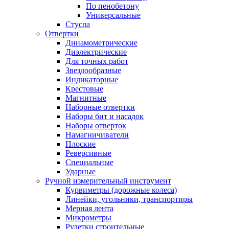
По пенобетону
Универсальные
Стусла
Отвертки
Динамометрические
Диэлектрические
Для точных работ
Звездообразные
Индикаторные
Крестовые
Магнитные
Наборные отвертки
Наборы бит и насадок
Наборы отверток
Намагничиватели
Плоские
Реверсивные
Специальные
Ударные
Ручной измерительный инструмент
Курвиметры (дорожные колеса)
Линейки, угольники, транспортиры
Мерная лента
Микрометры
Рулетки строительные