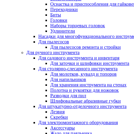
Оснастка и приспособления для гайкове
Переходники
Биты
Головки
Наборы торцевых головок
Удлинители
Насадки для многофункционального инструм
Для пылесосов
Для пылесосов ремонта и стройки
Для ручного инструмента
Для садового инструмента и инвентаря
Для заточки и шлифовки инструмента
Для столярно-слесарного инструмента
Для молотков, кувалд и топоров
Для напильников
Для хранения инструмента на стенах
Полотна и рукоятки для ножовок
Разводки для пил
Шлифовальные абразивные губки
Для штукатурно-отделочного инструмента
Лезвия
Скребки
Для электромонтажного оборудования
Аксессуары
Жало для паяльника