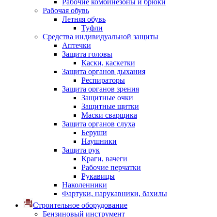
Рабочие комбинезоны и брюки
Рабочая обувь
Летняя обувь
Туфли
Средства индивидуальной защиты
Аптечки
Защита головы
Каски, каскетки
Защита органов дыхания
Респираторы
Защита органов зрения
Защитные очки
Защитные щитки
Маски сварщика
Защита органов слуха
Беруши
Наушники
Защита рук
Краги, вачеги
Рабочие перчатки
Рукавицы
Наколенники
Фартуки, нарукавники, бахилы
Строительное оборудование
Бензиновый инструмент