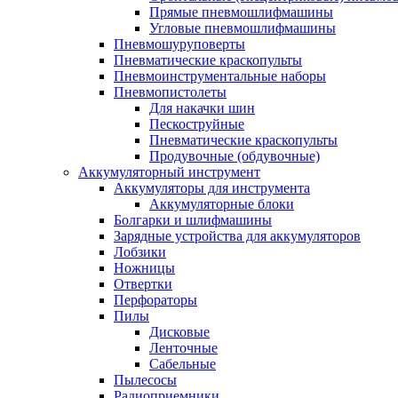
Прямые пневмошлифмашины
Угловые пневмошлифмашины
Пневмошуруповерты
Пневматические краскопульты
Пневмоинструментальные наборы
Пневмопистолеты
Для накачки шин
Пескоструйные
Пневматические краскопульты
Продувочные (обдувочные)
Аккумуляторный инструмент
Аккумуляторы для инструмента
Аккумуляторные блоки
Болгарки и шлифмашины
Зарядные устройства для аккумуляторов
Лобзики
Ножницы
Отвертки
Перфораторы
Пилы
Дисковые
Ленточные
Сабельные
Пылесосы
Радиоприемники