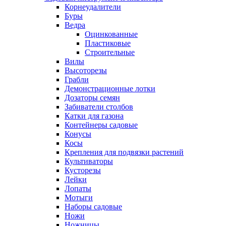
Корнеудалители
Буры
Ведра
Оцинкованные
Пластиковые
Строительные
Вилы
Высоторезы
Грабли
Демонстрационные лотки
Дозаторы семян
Забиватели столбов
Катки для газона
Контейнеры садовые
Конусы
Косы
Крепления для подвязки растений
Культиваторы
Кусторезы
Лейки
Лопаты
Мотыги
Наборы садовые
Ножи
Ножницы