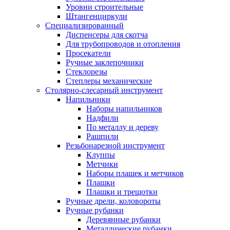
Уровни строительные
Штангенциркули
Специализированный
Диспенсеры для скотча
Для трубопроводов и отопления
Просекатели
Ручные заклепочники
Стеклорезы
Степлеры механические
Столярно-слесарный инструмент
Напильники
Наборы напильников
Надфили
По металлу и дереву
Рашпили
Резьбонарезной инструмент
Клуппы
Метчики
Наборы плашек и метчиков
Плашки
Плашки и трещотки
Ручные дрели, коловороты
Ручные рубанки
Деревянные рубанки
Металлические рубанки