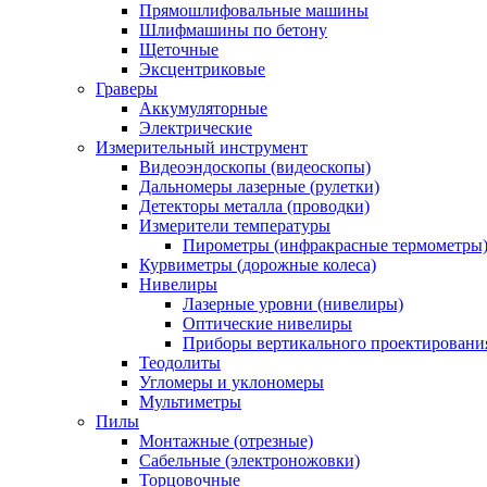
Прямошлифовальные машины
Шлифмашины по бетону
Щеточные
Эксцентриковые
Граверы
Аккумуляторные
Электрические
Измерительный инструмент
Видеоэндоскопы (видеоскопы)
Дальномеры лазерные (рулетки)
Детекторы металла (проводки)
Измерители температуры
Пирометры (инфракрасные термометры
Курвиметры (дорожные колеса)
Нивелиры
Лазерные уровни (нивелиры)
Оптические нивелиры
Приборы вертикального проектировани
Теодолиты
Угломеры и уклономеры
Мультиметры
Пилы
Монтажные (отрезные)
Сабельные (электроножовки)
Торцовочные